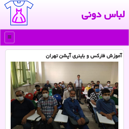
لباس دونی
منو
آموزش فاركس و باینری آپشن تهران