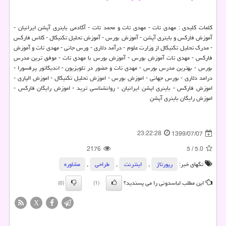
کلمات کلیدی : مهدی تات - مهدی تات و محمد تات - آکادمی باینری آپشن ایرانیان -
آموزش فارکس و باینری آپشن - آموزش بورس - آموزش تحلیل تکنیکال - کلاس فارکس
- مدرک تحلیل تکنیکال از وزارت علوم - درآمد دلاری - ورس جانی - مهدی تات و آموزش
فارکس - مهدی تات آموزش بورس - آموزش بورس با مهدی تات - موفق ترین مدرس
بورس - بهترین مدرس بورس - مهدی تات و حضور در تلویزیون - اندیکاتور پرفسورا -
درامد دلاری - بورس جهانی - اموزش بورس - اموزش تحلیل تکنیکال - اموزش الپاری -
اموزش فارکس - باینری اپشن ایرانیان - روانشناسی ترید - اموزش رایگان فارکس -
اموزش رایگان باینری آپشن
23:22:28
1399/07/07
2176
5
/
5.0
تگهای خبر:
رپورتاژ
,
اینترنت
,
طراحی
,
مشاوره
این مطلب لباسدونی را می پسندید؟
(0)
(1)
X