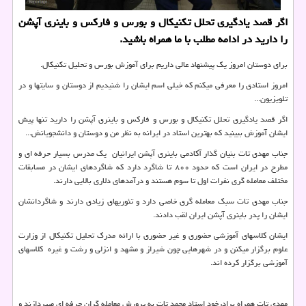
اگر قصد یادگیری تحلل تكنیكال و بورس و فاركس و باینری آپشن
را دارید در ادامه مطلب با ما همراه باشید.
برای دوستان امروز یک پیشنهاد عالی داریم برای آموزش بورس و تحلیل تکنیکال.
امروز استادی را معرفی میکنم که خیلی اسم ایشان را شنیدیم از دوستان و سایتها و در
تلویزیون...
اگر قصد یادگیری تحلل تکنیکال و بورس و فارکس و باینری آپشن را دارید تنها پیش
ایشان آموزش ببینید که بهترین استاد در ایرانه به نظر من و دوستان و دانشجویانش...
جناب مهدی تات بنیان گذار آکادمی باینری آپشن ایرانیان یک مدرس بسیار حرفه ای و
مطرح در ایران است که حدود ۸۰۰ تا شاگرد دارد که شاگردهای ایشان در مسابقات
مختلف معامله گری نفرات اول تا سوم هستند و درآمدهای دلاری بالایی دارند.
جناب مهدی تات سبک معامله گری خاصی دارد و تئوریهای زیادی دارند و شاگردانشان
ایشان را پدر باینری آپشن ایران لقب دادند.
ایشان کلاسهای آموزشی حضوری و غیر حضوری با ارائه مدرک تحلیل تکنیکال از وزارت
علوم برگزار میکنن و در شهرهایی چون شیراز و مشهد و انزلی و رشت و غیره کلاسهای
آموزشی برگزار کرده اند.
مهدی تات همراه برادرخود استاد محمد تات به پرورش معامله گران حرفه ای میپردازند و