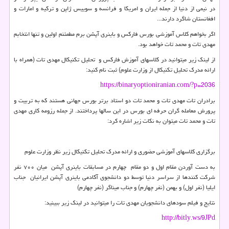
در نیمی از دنیا از جمله ایران و امریکا و فرانسه و سوییس ژاپن و ترکیه و امارات و
افغانستان شاگرد دارند...
اگر بخواهم کلاس آموزشی بورس فارکس و باینری آپشن برم مطمئنم اولین و تنها انتخابم
مهدی تات و محمد تات خواهد بود.
از لینک زیر میتوانید در کلاسهای آموزش فارکس و تحلیل تکنیکال مهدی تات (همراه با
ارائه مدرک تحلیل تکنیکال از وزارت علوم) ثبت نام کنید:
https://binaryoptioniranian.com/?p=2036
برادران تات مهدی تات و محمد تات دو استاد برتر بورس جهانی هستند که به تربیت و
پرورش معامله گران حرفه ای بورس در این سالها پرداختند. از جمله رزومه کاری مهدی
تات و محمد تات میتوان به نکات زیر اشاره کرد:
برگزاری کلاسهای آموزشی حضوری و ارائه مدرک تحلیل تکنیکال زیر نظر وزارت علوم
به دست آوردن مقام اول و دو مقام چهارم در مسابقات باینری آپشن میان ۷۰۰ نفر
شرکت کنندها از سراسر دنیا توسط دو دانشجوی آکادمی باینری آپشن ایرانیان جناب
ایلیا (نفر اول) و بهمن (نفر چهارم) و جناب میناگر (نفر چهارم)
نتایج و فیلم سودهای دانشجویان مهدی تات را میتوانید در لینک زیر ببینید:
http://bitly.ws/9JPd