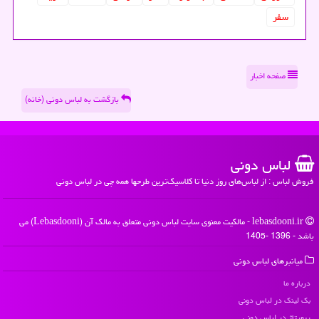
سفر
صفحه اخبار
بازگشت به لباس دونی (خانه)
لباس دونی
فروش لباس : از لباس‌های روز دنیا تا کلاسیک‌ترین طرحها همه چی در لباس دونی
lebasdooni.ir - مالکیت معنوی سایت لباس دونی متعلق به مالک آن (Lebasdooni) می
باشد - 1396 -1405
میانبرهای لباس دونی
درباره ما
بک لینک در لباس دونی
رپورتاژ در لباس دونی