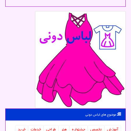
موضوع های لباس دونی
آموزش
تخصص
جشنواره
هنر
طراحی
خدمات
خرید