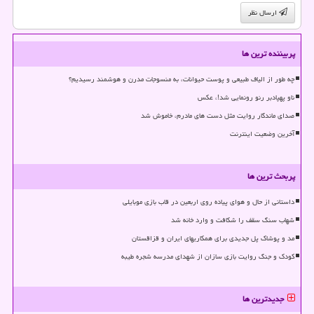
ارسال نظر
پربیننده ترین ها
چه طور از الیاف طبیعی و پوست حیوانات، به منسوجات مدرن و هوشمند رسیدیم؟
ناو پهپادبر رنو رونمایی شد!، عکس
صدای ماندگار روایت مثل دست های مادرم، خاموش شد
آخرین وضعیت اینترنت
پربحث ترین ها
داستانی از حال و هوای پیاده روی اربعین در قاب بازی موبایلی
شهاب سنگ سقف را شکافت و وارد خانه شد
مد و پوشاک پل جدیدی برای همکاریهای ایران و قزاقستان
کودک و جنگ روایت بازی سازان از شهدای مدرسه شجره طیبه
جدیدترین ها