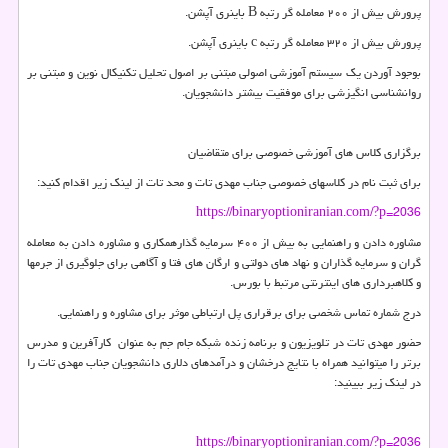
پرورش بیش از ۲۰۰ معامله گر رتبه B باینری آپشن.
پرورش بیش از ۳۲۰ معامله گر رتبه c باینری آپشن.
بوجود آوردن یک سیستم آموزشی اصولی مبتنی بر اصول تحلیل تکنیکال نوین و مبتنی بر
روانشناسی انگیزشی برای موفقیت بیشتر دانشجویان.
برگزاری کلاس های آموزشی خصوصی برای متقاضیان
برای ثبت نام در کلاسهای خصوصی جناب مهدی تات و محد تات از لینک زیر اقدام کنید:
https://binaryoptioniranian.com/?p=2036
مشاوره دادن و راهنمایی به بیش از ۴۰۰ سرمایه گذارهمکاری و مشاوره دادن به معامله
گران و سرمایه گذاران و نهاد های دولتی و ارگان های فتا و آگاهی برای جلوگیری از جرمها
و کلاهبرداری های اینترنتی مرتبط با بورس.
درج شماره تماس شخصی برای برقراری پل ارتباطی موثر برای مشاوره و راهنمایی.
حضور مهدی تات در تلویزیون و برنامه زنده شبکه جام جم به عنوان کارآفرین و مدرس
برتر را میتوانید همراه با نتایج درخشان و درآمدهای دلاری دانشجویان جناب مهدی تات را
در لینک زیر ببینید:
https://binaryoptioniranian.com/?p=2036