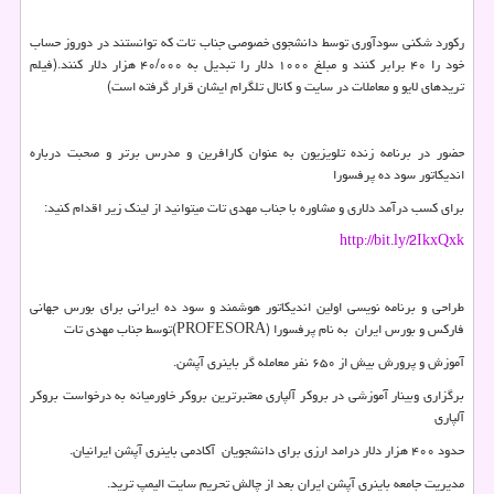
رکورد شکنی سودآوری توسط دانشجوی خصوصی جناب تات که توانستند در دوروز حساب
خود را ۴۰ برابر کنند و مبلغ ۱۰۰۰ دلار را تبدیل به ۴۰/۰۰۰ هزار دلار کنند.(فیلم
تریدهای لایو و معاملات در سایت و کانال تلگرام ایشان قرار گرفته است)
حضور در برنامه زنده تلویزیون به عنوان کارافرین و مدرس برتر و صحبت درباره
اندیکاتور سود ده پرفسورا
برای کسب درآمد دلاری و مشاوره با جناب مهدی تات میتوانید از لینک زیر اقدام کنید:
http://bit.ly/2IkxQxk
طراحی و برنامه نویسی اولین اندیکاتور هوشمند و سود ده ایرانی برای بورس جهانی
فارکس و بورس ایران به نام پرفسورا (PROFESORA)توسط جناب مهدی تات
آموزش و پرورش بیش از ۶۵۰ نفر معامله گر باینری آپشن.
برگزاری وبینار آموزشی در بروکر آلپاری معتبرترین بروکر خاورمیانه به درخواست بروکر
آلپاری
حدود ۴۰۰ هزار دلار درامد ارزی برای دانشجویان آکادمی باینری آپشن ایرانیان.
مدیریت جامعه باینری آپشن ایران بعد از چالش تحریم سایت الیمپ ترید.