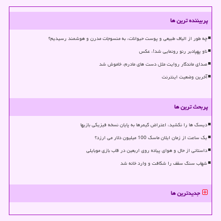
پربیننده ترین ها
چه طور از الیاف طبیعی و پوست حیوانات، به منسوجات مدرن و هوشمند رسیدیم؟
ناو پهپادبر رنو رونمایی شد!، عکس
صدای ماندگار روایت مثل دست های مادرم، خاموش شد
آخرین وضعیت اینترنت
پربحث ترین ها
دیسک ها را نکشید، اعتراض گیمرها به پایان نسخه فیزیکی بازیها
یک ساعت از زمان ایلان ماسک 100 میلیون دلار می ارزد؟
داستانی از حال و هوای پیاده روی اربعین در قاب بازی موبایلی
شهاب سنگ سقف را شکافت و وارد خانه شد
جدیدترین ها