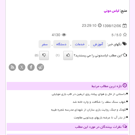
منبع:
لباس دونی
23:29:10
1398/12/06
4130
5
/
5.0
تگهای خبر:
آموزش
,
خدمات
,
دستگاه
,
سفر
این مطلب لباسدونی را می پسندید؟
(0)
(1)
X
تازه ترین مطالب مرتبط
داستانی از حال و هوای پیاده روی اربعین در قاب بازی موبایلی
شهاب سنگ سقف را شکافت و وارد خانه شد
کودک و جنگ روایت بازی سازان از شهدای مدرسه شجره طیبه
از نذر آب تا عرضه بازیهای ویدئویی مقاومت
نظرات بینندگان در مورد این مطلب