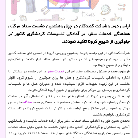
لباس دونی: شركت كنندگان در چهل وهفتمین نشست ستاد مركزی
هماهنگی خدمات سفر، بر آمادكی تاسیسات گردشگری كشور ُبر
جلوگیری از شیوع كرونا تاكید نمودند.
شركت كنندگان در این جلسه باتوجه به شیوع ویروس كرونا در استان های مختلف كشور
یكی از مهم ترین موضوعاتی كه در دستور كار اعضای ستاد قرار دادند، راهكارهای
جلوگیری از شیوع كرونا بود.
فریدون محمدی
مسئول دبیرخانه ستاد اجرایی
خدمات
سفر
در این جلسه در سخنانی با
اشاره به آمادگی تاسیسات گردشگری و هتل ها برای جلوگیری از شیوع كرونا اظهار
داشت: در این زمینه تمهیدات لازم اندیشیده شده و مدیران هتل ها و تاسیسات
گردشگری و پرسنل این مراكز برای جلوگیری از شیوع كرونا آمادگی دارند.
او به شیوع ویروس كرونا در استان های مختلف و تاثیرات احتمالی آن بر صنعت
گردشگری اشاره نمود و اضافه كرد: مطمئن هستیم كه با همكاری همه
دستگاه
ها و بخش
دولتی و خصوصی این مشكل رفع خواهد شد و نگرانی بابت شیوع كرونا در تاسیسات
گردشگری نخواهیم داشت.
محمدی همین طور به آمادگی ستاد خدمات سفر برای ارائه خدمات شایسته و پاسخگویی
آنلاین به مسافران و گردشگران آگاهی داد و اظهار داشت: به همین دلیل ستاد خدمات
سفر با حضور مدیران و نمایندگان دستگاه های عضو از ۲۸ اسفند ۹۸ تا ۱۶ فروردین ۹۹