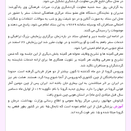
در محل سالن خلیج فارس معاونت گردشگری تشكیل می شود.
به گزارش روز سه شنبه معاونت گردشگری وزارت میراث فرهنگیُ وی یادآورشد:
مدیران و نمایندگان دستگاه های عضو ستاد مركزی هماهنگی خدمات سفر با حضور در
محل این ستاد به صورت آنلاین و در دو شیفت روز و شب به سوالات، انتقادات و شكایات
احتمالی مسافران كه بوسیله سامانه ۰۹۶۲۹ به این ستاد اعلام می شود، پاسخ می دهند و
موضوعات را رسیدگی می كنند.
در ادامه این جلسه دبیر و اعضای ستاد در باره زمان برگزاری رزمایش بزرگ ترافیكی و
خدمات سفر باهم به گفت و گو پرداختند و در نهایت مقرر شد این رزمایش ۲۶ اسفند در
ضلع جنوبی حرم امام خمینی اجرا شود.
معرفی كمیته ها و تشریح وظایف محوله هر كمیته بخش دیگری از این جلسه بود كه ضمن
تشریح و معرفی وظایف هر كمیته بر تقویت همكاری ها برای ارائه خدمات شایسته به
گردشگران و مسافران تاكید شد.
ویروس كرونا از دی ماه گذشته تا كنون بیشتر از دو هزار قربانی گرفته است. حدودا
تمام جانباختگان از چین، كشوری كه ویروس از آنجا شیوع پیدا كرد، هستند. هشت نفر نیز
در ایران بر اثر مبتلاشدن به این بیماری جان باخته اند. ایران پس از چین دومین آمار
فوتی كرونا در جهان را دارد. بیماری جدید كرونا با نام «كووید-۱۹» از اوایل ماه دسامبر
سال قبل میلادی (دی ماه) در استان هوبی چین شیوع یافت
كیانوش جهانپور، رئیس مركز روابط عمومی و اطلاع رسانی وزارت بهداشت، درمان و
آموزش
پزشكی قبل از این اعلام نموده است كه تابحال ۹۵ نفر در كشور بطور قطعی به
كرونا مبتلا شده و ۱۵ نفر فوت كرده اند.