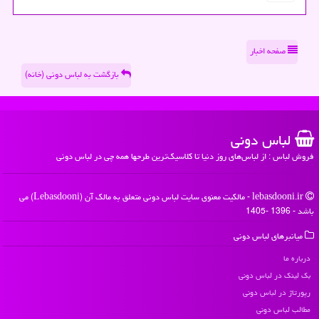
صفحه اخبار
بازگشت به لباس دونی (خانه)
لباس دونی
فروش لباس : از لباس‌های روز دنیا تا کلاسیک‌ترین طرحها همه چی در لباس دونی
lebasdooni.ir - مالکیت معنوی سایت لباس دونی متعلق به مالک آن (Lebasdooni) می
باشد - 1396 -1405
میانبرهای لباس دونی
درباره ما
بک لینک در لباس دونی
رپورتاژ در لباس دونی
مطالب لباس دونی