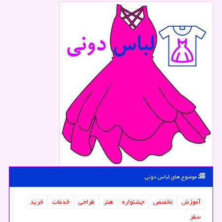
موضوع های لباس دونی
آموزش
تخصص
جشنواره
هنر
طراحی
خدمات
خرید
سفر