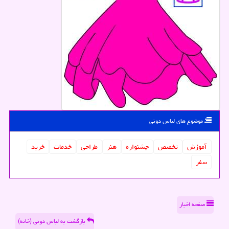
موضوع های لباس دونی
آموزش
تخصص
جشنواره
هنر
طراحی
خدمات
خرید
سفر
صفحه اخبار
بازگشت به لباس دونی (خانه)