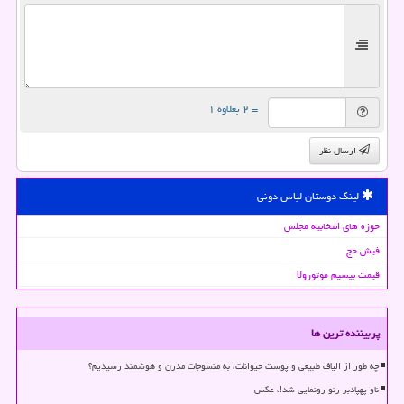
= ۲ بعلاوه ۱
ارسال نظر
لینک دوستان لباس دونی
حوزه های انتخابیه مجلس
فیش حج
قیمت بیسیم موتورولا
پربیننده ترین ها
چه طور از الیاف طبیعی و پوست حیوانات، به منسوجات مدرن و هوشمند رسیدیم؟
ناو پهپادبر رنو رونمایی شد!، عکس