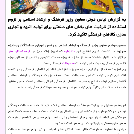
به گزارش لباس دونی معاون وزیر فرهنگ و ارشاد اسلامی بر لزوم
استفاده از ظرفیت های بخش های صنعتی برای تولید انبوه و تجاری
سازی كالاهای فرهنگی تاكید كرد.
محسن جوادی معاون وزیر فرهنگ و ارشاد اسلامی و رئیس شورای سیاستگذاری جایزه
فیرزوه
در نشست خبری افتتاح این
جشنواره
كه امروز (24 دی) در
فرهنگستان هنر
برگزار شد؛ اظهار داشت: هدف از جایزه فیروزه حمایت، تشویق و تقدیر از فعالان حوزه
كالاهای فرهنگی و جهت دادن تولیدات
محصولات
فرهنگی است.
وی افزود: هدف از برگزاری جایزه فیروزه، افزایش تقاضای كالاهای فرهنگی و در نتیجه
اقتصادی كردن تولیدات این محصولات است. هدف وزارت فرهنگ و ارشاد اسلامی
گفتمان سازی تولید، تبلیع و مصرف كالاهای فرهنگی ایرانی اسلامی است. بدین منظور
باید یك شبكه علمی كارآ برای تولید، عرضه و مصرف محصولات فرهنگی ایجاد شود.
این مقام مسئول در وزارت فرهنگ و ارشاد اسلامی تاكید كرد كه باید محصولات فرهنگی
تولیدی در كشورمان بازار منطقه ای و بین المللی پیدا كنند. دقت داشته باشیم كه كالاهای
فرهنگی می تواند ابزار مهمی برای اشتغال زایی باشد برای همین می توانیم از ظرفیت
بخش های صنعتی برای تقویت این بخش استفاده نمود.
جوادی با اشاره به ظرفیت بالای همه استان ها و اقوام ایرانی برای عرضه محصولات