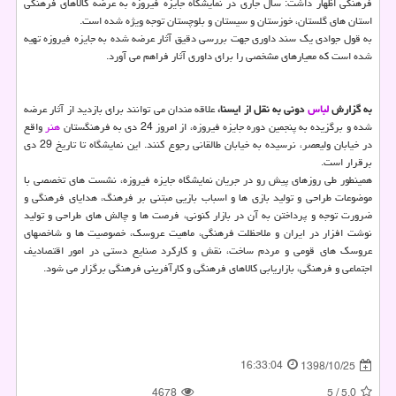
فرهنگی اظهار داشت: سال جاری در نمایشگاه جایزه فیروزه به عرضه كالاهای فرهنگی
استان های گلستان، خوزستان و سیستان و بلوچستان توجه ویژه شده است.
به قول جوادی یك سند داوری جهت بررسی دقیق آثار عرضه شده به جایزه فیروزه تهیه
شده است كه معیارهای مشخصی را برای داوری آثار فراهم می آورد.
به گزارش
لباس
دونی به نقل از ایسنا،
علاقه مندان می توانند برای بازدید از آثار عرضه
شده و برگزیده به پنجمین دوره جایزه فیروزه، از امروز 24 دی به فرهنگستان
هنر
واقع
در خیابان ولیعصر، نرسیده به خیابان طالقانی رجوع كنند. این نمایشگاه تا تاریخ 29 دی
برقرار است.
همینطور طی روزهای پیش رو در جریان نمایشگاه جایزه فیروزه، نشست های تخصصی با
موضوعات طراحی و تولید بازی ها و اسباب بازیی مبتنی بر فرهنگ، هدایای فرهنگی و
ضرورت توجه و پرداختن به آن در بازار كنونی، فرصت ها و چالش های طراحی و تولید
نوشت افزار در ایران و ملاحظلت فرهنگی، ماهیت عروسك، خصوصیت ها و شاخصهای
عروسك های قومی و مردم ساخت، نقش و كاركرد صنایع دستی در امور اقتصادیف
اجتماعی و فرهنگی، بازاریابی كالاهای فرهنگی و كارآفرینی فرهنگی برگزار می شود.
16:33:04
1398/10/25
4678
5
/
5.0