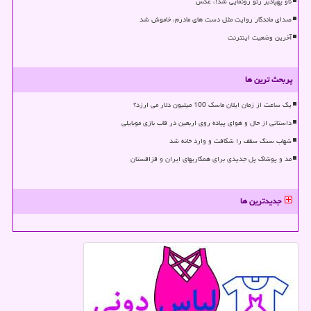
ناو پهپادبر رنو رونمایی شد!، عکس
صدای ماندگار روایت مثل دست های مادرم، خاموش شد
آخرین وضعیت اینترنت
پربحث ترین ها
یک ساعت از زمان ایلان ماسک 100 میلیون دلار می ارزد؟
داستانی از حال و هوای پیاده روی اربعین در قاب بازی موبایلی
شهاب سنگ سقف را شکافت و وارد خانه شد
مد و پوشاک پل جدیدی برای همکاریهای ایران و قزاقستان
جدیدترین ها