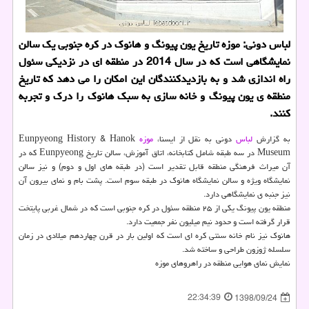
لباس دونی: موزه تاریخ یون پیونگ و هانوك در كره جنوبی یك سالن
نمایشگاهی است كه در سال 2014 در منطقه ای در نزدیكی سئول
راه اندازی شد و به بازدیدكنندگان این امكان را می دهد كه تاریخ
منطقه ی یون پیونگ و خانه سازی به سبك هانوك را درك و تجربه
كنند.
به گزارش
لباس
دونی به نقل از ایسنا،
موزه
Eunpyeong History & Hanok
Museum در سه طبقه شامل كتابخانه، اتاق آموزش، سالن تاریخ Eunpyeong كه در
آن میراث فرهنگی منطقه قابل تقدیر است (در طبقه های اول و دوم) و نیز سالن
نمایشگاه ویژه و سالن نمایشگاه هانوك در طبقه سوم است. پشت بام و نمای بیرون آن
نیز جنبه ی نمایشگاهی دارد.
منطقه یون پیونگ یكی از ۲۵ منطقه سئول در كره جنوبی است كه در شمال غربی پایتخت
قرار گرفته است و حدود نیم میلیون نفر جمعیت دارد.
هانوك نیز نام خانه سنتی كره ای است كه اولین بار در قرن چهاردهم میلادی در زمان
سلسله ژوزون طراحی و ساخته شد.
نمایش نمای هوایی منطقه در راهروهای موزه
22:34:39
1398/09/24