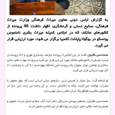
به گزارش لباس دونی معاون میراث فرهنگی وزارت میراث
فرهنگی، صنایع دستی و گردشگری، اظهار داشت: 48 پرونده از
كشورهای مختلف كه در اجلاس كمیته میراث بشری ناملموس
یونسكو در بوگوتا پایتخت كلمبیا برگزار می شود، مورد ارزیابی قرار
می گیرد.
محمدحسن طالبیان
گفت: در این اجلاس۶ پرونده نیازمند پاسداری فوری و ۴۲ پرونده در
لیست معرفی از كشورهای مختلف مورد ارزیابی قرار می گیرد و پرونده مهارت های سنتی
ساختن و نواختن دوتار بعنوان یك پرونده ملی شامگاه چهارشنبه ۲۰ آذر یا پنجشنبه ۲۱
آذر مورد ارزیابی قرار می گیرد.
او اضافه كرد: ساز دوتار از قدیمی ترین سازهای سنتی ایرانی است كه بطور معمول با
مضراب نواخته نمی گردد بلكه با انگشتان دست بر آن زخمه می زنند. این ساز در
موسیقی مقامی و فولكوریك ایران نقش بسیار مهمی دارد.
محمدحسن طالبیان، مصطفی پورعلی مدیركل دفتر ثبت آثار، حفظ و احیای میراث معنوی و
طبیعی و احمد جلالی سفیر ایران در یونسكو در این اجلاس حضور دارند.