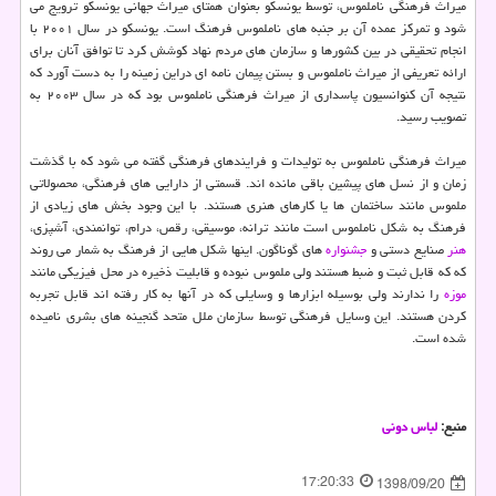
میراث فرهنگی ناملموس، توسط یونسكو بعنوان همتای میراث جهانی یونسكو ترویج می
شود و تمركز عمده آن بر جنبه های ناملموس فرهنگ است. یونسكو در سال ۲۰۰۱ با
انجام تحقیقی در بین كشورها و سازمان های مردم نهاد كوشش كرد تا توافق آنان برای
ارائه تعریفی از میراث ناملموس و بستن پیمان نامه ای دراین زمینه را به دست آورد كه
نتیجه آن كنوانسیون پاسداری از میراث فرهنگی ناملموس بود كه در سال ۲۰۰۳ به
تصویب رسید.
میراث فرهنگی ناملموس به تولیدات و فرایندهای فرهنگی گفته می شود كه با گذشت
زمان و از نسل های پیشین باقی مانده اند. قسمتی از دارایی های فرهنگی، محصولاتی
ملموس مانند ساختمان ها یا كارهای هنری هستند. با این وجود بخش های زیادی از
فرهنگ به شكل ناملموس است مانند ترانه، موسیقی، رقص، درام، توانمندی، آشپزی،
هنر
صنایع دستی و
جشنواره
های گوناگون. اینها شكل هایی از فرهنگ به شمار می روند
كه كه قابل ثبت و ضبط هستند ولی ملموس نبوده و قابلیت ذخیره در محل فیزیكی مانند
موزه
را ندارند ولی بوسیله ابزارها و وسایلی كه در آنها به كار رفته اند قابل تجربه
كردن هستند. این وسایل فرهنگی توسط سازمان ملل متحد گنجینه های بشری نامیده
شده است.
منبع:
لباس دونی
17:20:33
1398/09/20