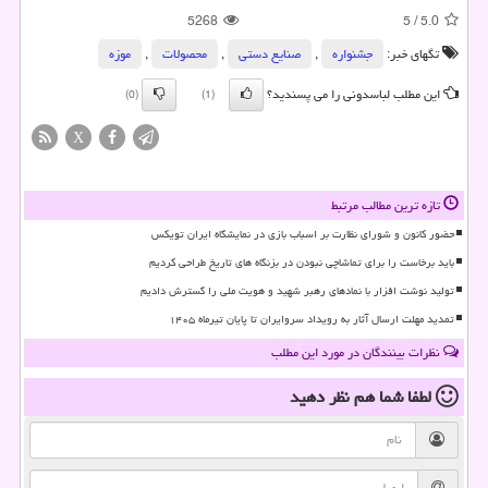
5268
5
/
5.0
تگهای خبر:
جشنواره
,
صنایع دستی
,
محصولات
,
موزه
این مطلب لباسدونی را می پسندید؟
(0)
(1)
X
تازه ترین مطالب مرتبط
حضور کانون و شورای نظارت بر اسباب بازی در نمایشگاه ایران تویکس
باید برخاست را برای تماشاچی نبودن در بزنگاه های تاریخ طراحی کردیم
تولید نوشت افزار با نمادهای رهبر شهید و هویت ملی را گسترش دادیم
تمدید مهلت ارسال آثار به رویداد سروایران تا پایان تیرماه ۱۴۰۵
نظرات بینندگان در مورد این مطلب
لطفا شما هم
نظر دهید