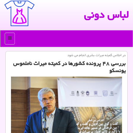
لباس دونی
منو
در اجلاس كمیته میراث بشری انجام می شود
بررسی ۴۸ پرونده كشورها در كمیته میراث ناملموس
یونسكو