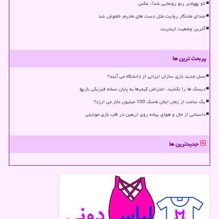
ناو پهپادبر رنو رونمایی شد!، عکس
صدای ماندگار روایت مثل دست های مادرم، خاموش شد
آخرین وضعیت اینترنت
پربحث ترین ها
نسل جدید بازی سازان ایرانی از دانشگاه می آیند؟
دیسک ها را نکشید، اعتراض گیمرها به پایان نسخه فیزیکی بازیها
یک ساعت از زمان ایلان ماسک 100 میلیون دلار می ارزد؟
داستانی از حال و هوای پیاده روی اربعین در قاب بازی موبایلی
جدیدترین ها