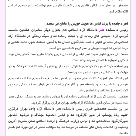
همینطور در مبارزه با كالای قاچاق و بی كیفیت خارجی هم توانسته با برندهای ایرانی
الگوسازی كند.
افراد جامعه با برند لباس ها هویت خویش را نشان می دهند
رئیس دانشكده
هنر
دانشگاه آزاد اسلامی هم بعنوان دیگر سخنران هفتمین نشست
كرسی آزاد اندیشی های رسانه ای با مبحث رسانه مد و سبك زندگی در دانشگاه آزاد
اسلامی در سخنانی اظهار داشت: هم اكنون انسان ها با كشور، منطقه، شهر، خانه، ماشین و
برند لباس ها هویت خویش را معرفی و شناسایی می كنند.
محمد علی خبری اظهار نمود: هنر لباسی از ابتدایی ترین پدیده هایی است كه از زمان تولد
تا كنون همواره با انسان همراه بوده است.
وی اضافه كرد: لباس كاركردهای متفاوتی دارد، از پوشش گرفته تا نماد فرهنگ و در
نهایت زیبا شناختی در مورد لباس صادق است.
این استاد هنر افزود: نشانه های موجود در لباس ها در فرهنگ های مختلف جنبه های
فردی و اجتماعی دارد و بواسطه هنر و آثار هنری است كه می توان سبك زندگی مردمان
گذشته و ملل مختلف را تشخیص داد.
هفتمین نشست كرسی آزاد اندیشی رسانه ای با عنوان رسانه، مد و سبك زندگی عصر
سه شنبه در سالن غدیر دانشگاه آزاد واحد تهران مركزی برگزار گردید.
در این نشست محمدعلی خبری رئیس دانشكده هنر دانشگاه آزاد واحد تهران مركزی،
حمید رضا یوسفی فر دبیر كارگروه مد و لباس اتحادیه پوشاك و مرضیه شفاپور
دبیركارگروه ساماندهی مد و لباس وزارت فرهنگ و ارشاد اسلامی ضمن تشریح آخرین
وضعیت و اقدامات بخش های مختلف در عرصه مد به سوالات حضار در این مورد هم پاسخ
دادند.