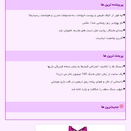
پربیننده ترین ها
چه طور از الیاف طبیعی و پوست حیوانات، به منسوجات مدرن و هوشمند رسیدیم؟
ناو پهپادبر رنو رونمایی شد!، عکس
صدای ماندگار روایت مثل دست های مادرم، خاموش شد
آخرین وضعیت اینترنت
پربحث ترین ها
دیسک ها را نکشید، اعتراض گیمرها به پایان نسخه فیزیکی بازیها
یک ساعت از زمان ایلان ماسک 100 میلیون دلار می ارزد؟
داستانی از حال و هوای پیاده روی اربعین در قاب بازی موبایلی
شهاب سنگ سقف را شکافت و وارد خانه شد
جدیدترین ها