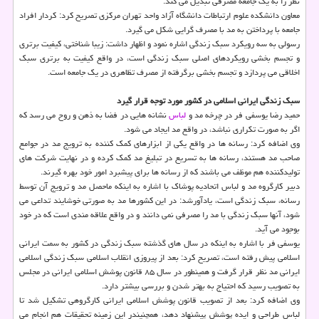
نظر را به یك جامعه مصرفی تبدیل می كند.
معاون دانشكده علوم ارتباطات دانشگاه آزاد واحد تهران مركزی تصریح كرد: كردار افراد
جامعه با پرداختن به مد با مصرف گرایی شكل می گیرد.
رسولی به سه رویكرد سبك زندگی اشاره نمود و اظهار داشت: زیبا شناختی، كیفیت برتری
و تجسم بخشی رویكردهای اصلی سبك زندگی است، در واقع كیفیت به برتری سبك
اخلاقی می پردازد و تجسم بخشی برگرفته از مصرف تظاهری در یك جامعه است.
سبك زندگی ایرانی اسلامی در كشور مورد توجه قرار گیرد
حمید رضا یوسفی فر در چرخه مد و
لباس
نشانه هایی در فضا به ذهن و روح می رسد كه
اگر به صورت تكراری نباشد، در واقع مد ایجاد می شود.
وی اضافه كرد: رسانه ها در واقع یكی از ابزارهای كمك كننده به ترویج مد در جوامع
صاحب مد هستند، رسانه ها به تسریع در تبلیغ مد كمك كرده و در نهایت شركت های
تولیدكننده هم موظف می باشند كه از رسانه ها برای پیشبرد امور خود بهره گیرند.
دبیر كارگروه مد و لباس اتحادیه پوشاك با اشاره به اینكه ماحصل مد و ترویج آن توسط
رسانه، سبك زندگی است، یادآورشد: در این كشورها مد به صورتی خوشایند تداعی می
شود، آنها سبك زندگی با مد را مصرفی نمی دانند و در واقع علاقه مندی است كه در خود
بوجود می آید.
یوسفی فر با اشاره به اینكه در سال های گذشته سبك زندگی در كشور به سمت ایرانی
اسلامی پیش رفته است، تصریح كرد: بعد از پیروزی انقلاب اسلامی سبك زندگی اسلامی
ایرانی مد نظر قرار گرفت و همینطور در سال ۸۵ قانون پوشش اسلامی ایرانی در مجلس
به تصویب رسید كه احتیاج به بهتر شدن و بررسی بیشتر دارد.
وی اضافه كرد: بعد از تصویب قانون پوشش اسلامی ایرانی كارگروهی تشكیل شد تا
لباس طراحی و ایده پوشش پیشنهاد دهد، همچنیندر این زمینه تحقیقات هم انجام می