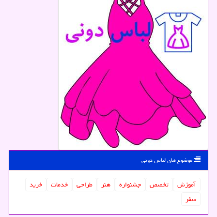
موضوع های لباس دونی
آموزش
تخصص
جشنواره
هنر
طراحی
خدمات
خرید
سفر