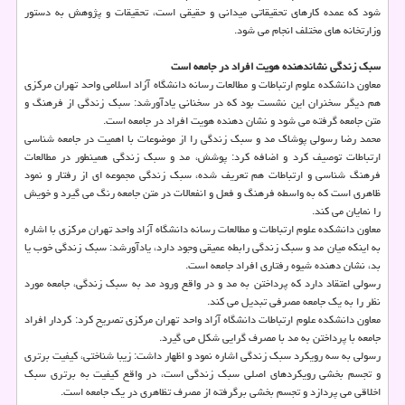
شود كه عمده كارهای تحقیقاتی میدانی و حقیقی است، تحقیقات و پژوهش به دستور
وزارتخانه های مختلف انجام می شود.
سبك زندگی نشاندهنده هویت افراد در جامعه است
معاون دانشكده علوم ارتباطات و مطالعات رسانه دانشگاه آزاد اسلامی واحد تهران مركزی
هم دیگر سخنران این نشست بود كه در سخنانی یادآورشد: سبك زندگی از فرهنگ و
متن جامعه گرفته می شود و نشان دهنده هویت افراد در جامعه است.
محمد رضا رسولی پوشاك مد و سبك زندگی را از موضوعات با اهمیت در جامعه شناسی
ارتباطات توصیف كرد و اضافه كرد: پوشش، مد و سبك زندگی همینطور در مطالعات
فرهنگ شناسی و ارتباطات هم تعریف شده، سبك زندگی مجموعه ای از رفتار و نمود
ظاهری است كه به واسطه فرهنگ و فعل و انفعالات در متن جامعه رنگ می گیرد و خویش
را نمایان می كند.
معاون دانشكده علوم ارتباطات و مطالعات رسانه دانشگاه آزاد واحد تهران مركزی با اشاره
به اینكه میان مد و سبك زندگی رابطه عمیقی وجود دارد، یادآورشد: سبك زندگی خوب یا
بد، نشان دهنده شیوه رفتاری افراد جامعه است.
رسولی اعتقاد دارد كه پرداختن به مد و در واقع ورود مد به سبك زندگی، جامعه مورد
نظر را به یك جامعه مصرفی تبدیل می كند.
معاون دانشكده علوم ارتباطات دانشگاه آزاد واحد تهران مركزی تصریح كرد: كردار افراد
جامعه با پرداختن به مد با مصرف گرایی شكل می گیرد.
رسولی به سه رویكرد سبك زندگی اشاره نمود و اظهار داشت: زیبا شناختی، كیفیت برتری
و تجسم بخشی رویكردهای اصلی سبك زندگی است، در واقع كیفیت به برتری سبك
اخلاقی می پردازد و تجسم بخشی برگرفته از مصرف تظاهری در یك جامعه است.