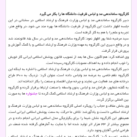
كارگروه ساماندهی مد و لباس ظرفیت دانشگاه ها را بكار می گیرد
دبیر كارگروه ساماندهی مد و لباس وزارت فرهنگ و ارشاد اسلامی در سخنانی در این
جلسه اظهار داشت: این كارگروه از ظرفیت دانشگاه ها بهره مند می شود، در واقع هنر،
تجربه و علم را با هم به كار گرفته است.
سید مرضیه شفا پور اظهار نمود: كارگروه ساماندهی مد و لباس در سال ۸۵ قانونمند شد
و در واقع دبیری این كارگروه به عهده وزارت فرهنگ و ارشاد اسلامی و با كمك آموزش و
پرورش قرار گرفت.
وی اضافه كرد: هم اكنون سال ها بعد از تصویب قانون پوشش اسلامی ایرانی كار خویش
را خوب انجام داده و به اهداف مصوبات كارگروه رسیده است.
دبیر كارگروه ساماندهی مد و لباس وزارت فرهنگ و ارشاد اسلامی با اشاره به اینكه این
كارگروه نظم خاصی به عرضه مد ولباس داده است، عنوان كرد: نزدیك به ۳۰۰ طراح
درخانه های مد فعالیت می نمایند و چرخه میان اقتصاد و صنعت را بكار انداخته اند.
به گفته شفاپور، طراحان مد و لباس بدون واسطه با صنعت ارتباط برقرار كرده و كارگروه
ساماندهی مد و لباس وزارت فرهنگ و ارشاد اسلامی كمك كرده تا
جشنواره
ها به صورت
بین المللی برگزار گردد.
وی بخش عفاف و حجاب را رویكرد اصلی كارگروه ساماندهی مد و لباس وزارت فرهنگ و
ارشاد اسلامی دانست و یادآورشد: تلاش ما حركت به سمت پوشش اسلامی ایرانی است،
همینطور این كارگروه نشان شیما را برای یكپارچگی مدل اسلامی ایرانی انجام داده و در
مجموع بیشتر از ۳۳ هزار اثر تولید شده اما با عنایت به آمارهای گرفته شده ضعف در
طراحی لباس آقایان وجود دارد.
شفاپور تصریح كرد: كارگروه ساماندهی مد و لباس وزارت فرهنگ و ارشاد اسلامی