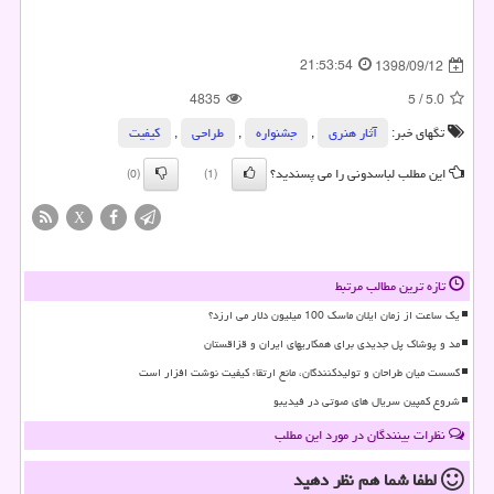
21:53:54
1398/09/12
4835
5
/
5.0
تگهای خبر:
آثار هنری
,
جشنواره
,
طراحی
,
كیفیت
این مطلب لباسدونی را می پسندید؟
(0)
(1)
X
تازه ترین مطالب مرتبط
یک ساعت از زمان ایلان ماسک 100 میلیون دلار می ارزد؟
مد و پوشاک پل جدیدی برای همکاریهای ایران و قزاقستان
گسست میان طراحان و تولیدکنندگان، مانع ارتقاء کیفیت نوشت افزار است
شروع کمپین سریال های صوتی در فیدیبو
نظرات بینندگان در مورد این مطلب
لطفا شما هم
نظر دهید