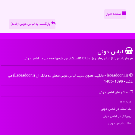
صفحه اخبار
بازگشت به لباس دونی (خانه)
لباس دونی
فروش لباس : از لباس‌های روز دنیا تا کلاسیک‌ترین طرحها همه چی در لباس دونی
lebasdooni.ir - مالکیت معنوی سایت لباس دونی متعلق به مالک آن (Lebasdooni) می
باشد - 1396 -1405
میانبرهای لباس دونی
درباره ما
بک لینک در لباس دونی
رپورتاژ در لباس دونی
مطالب لباس دونی