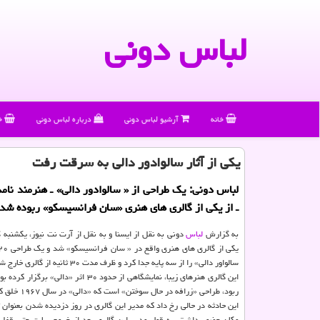
لباس دونی
خانه
آرشیو لباس دونی
درباره لباس دونی
خ
یكی از آثار سالوادور دالی به سرقت رفت
لباس دونی: یك طراحی از « سالوادور دالی» ـ هنرمند نامد
ـ از یكی از گالری های هنری «سان فرانسیسكو» ربوده شد.
به گزارش
لباس
دونی به نقل از ایسنا و به نقل از آرت نت نیوز، یكشنبه
سالواور دالی» را از سه پایه جدا كرد و ظرف مدت ۳۰ ثانیه از گالری خارج شد.
این گالری هنرهای زیبا، نمایشگاهی از حدود ۳۰ اثر «دا
ربود، طراحی «زرافه در حال سوختن» است كه «دالی» در سال ۱۹۶۷ خلق كرده بود.
این حادثه در حالی رخ داد كه مدیر این گالری در روز دزدیده شدن بعنوان ت
مكان حضور داشت. به قول مدیر این گالری بعد از خروج سارق حتی قفل