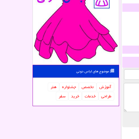
موضوع های لباس دونی
آموزش
تخصص
جشنواره
هنر
طراحی
خدمات
خرید
سفر