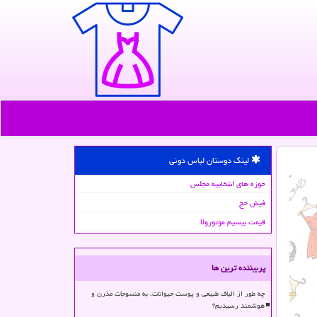
لینک دوستان لباس دونی
حوزه های انتخابیه مجلس
فیش حج
قیمت بیسیم موتورولا
پربیننده ترین ها
چه طور از الیاف طبیعی و پوست حیوانات، به منسوجات مدرن و
هوشمند رسیدیم؟