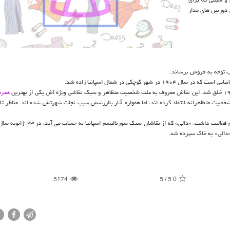
دوربین های مدار
لب توجه به فروش برساند.
 سال ۱۹۰۴ در شهر كوچكی در شمال اسپانیا زاده شد.
هنرم
شخصیت متظاهرانه انتقاد كرده اند، اما همواره آثار باارزشش سبب نجات شهرتش شده اند. مناظر تاب
دالی» به خاك سپرده شد.
5174
5
/
5.0
X