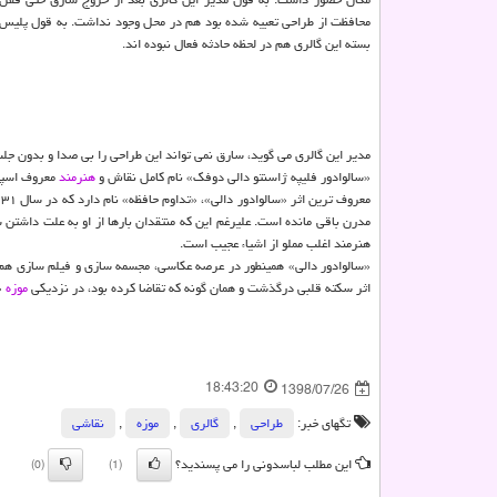
محافظت از طراحی تعبیه شده بود هم در محل وجود نداشت. به قول پلیس 
بسته این گالری هم در لحظه حادثه فعال نبوده اند.
مدیر این گالری می گوید، سارق نمی تواند این طراحی را بی صدا و بدون ج
«سالوادور فلیپه ژاسنتو دالی دوفك» نام كامل نقاش و
هنرمند
معروف اسپانیایی است كه در
معروف ترین اثر «سالوادور دالی»، «تداوم حافظه» نام دارد كه در سال ۱۹۳۱ خلق شد. این نقاش معروف به علت شخصیت متظاهر و سبك نقاشی ویژه اش یكی از بهترین
مدرن باقی مانده است. علیرغم این كه منتقدان بارها از او به علت داشتن 
هنرمند اغلب مملو از اشیاء عجیب است.
اثر سكته قلبی درگذشت و همان گونه كه تقاضا كرده بود، در نزدیكی
موزه
«
18:43:20
1398/07/26
تگهای خبر:
طراحی
,
گالری
,
موزه
,
نقاشی‌
این مطلب لباسدونی را می پسندید؟
(0)
(1)