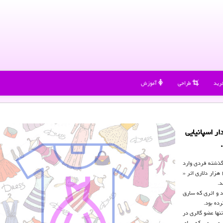
رید
طراحی
آموزش
ار اسپانیایی
 گذشته فردی وارد
یكی از گالری های هنری واقع در « سان فرانسیسكو» شد و یك طراحی ۲۰ هزار دلاری اثر «
لی» برگزار كرده بود و اثری كه سارق
نها عضو گالری در
 و سیمی كه برای