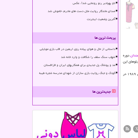
ناو پهپادبر رنو رونمایی شد!، عکس
صدای ماندگار روایت مثل دست های مادرم، خاموش شد
آخرین وضعیت اینترنت
پربحث ترین ها
داستانی از حال و هوای پیاده روی اربعین در قاب بازی موبایلی
ندان
دوره
شهاب سنگ سقف را شکافت و وارد خانه شد
لوهای این
مد و پوشاک پل جدیدی برای همکاریهای ایران و قزاقستان
کودک و جنگ روایت بازی سازان از شهدای مدرسه شجره طیبه
«سالوادور دالی» همینطور در عرصه عكاسی، مجسمه سازی و فیلم سازی هم فعالیت داشت. «دالی» كه از نقاشان سبك سورئالیسم اسپانیا به حساب می آید، در ۲۳ ژانویه سال ۱۹۸۹ در
جدیدترین ها