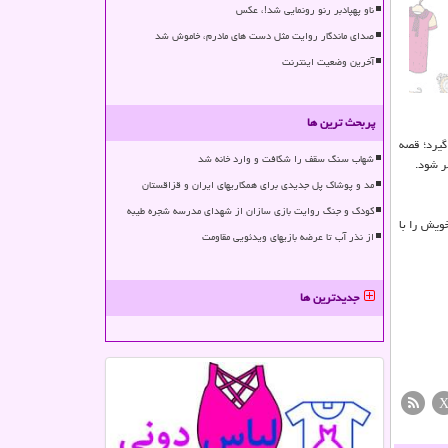
ناو پهپادبر رنو رونمایی شد!، عکس
صدای ماندگار روایت مثل دست های مادرم، خاموش شد
آخرین وضعیت اینترنت
پربحث ترین ها
 نامش «خاطرات پسربچه شصت ساله» است و ۳۲ قصه را دربرمی گیرد؛ قصه
شهاب سنگ سقف را شکافت و وارد خانه شد
مد و پوشاک پل جدیدی برای همکاریهای ایران و قزاقستان
کودک و جنگ روایت بازی سازان از شهدای مدرسه شجره طیبه
الری «آتبین» برپا كرد و سال ۹۷ هم نمایشگاه عكس خویش را با
از نذر آب تا عرضه بازیهای ویدئویی مقاومت
جدیدترین ها