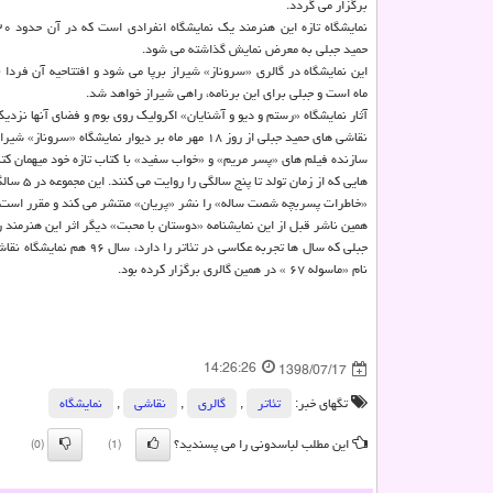
برگزار می گردد.
حمید جبلی به معرض نمایش گذاشته می شود.
ماه است و جبلی برای این برنامه، راهی شیراز خواهد شد.
آثار نمایشگاه «رستم و دیو و آشنایان» اكرولیك روی بوم و فضای آنها نزدی
نقاشی های حمید جبلی از روز ۱۸ مهر ماه بر دیوار نمایشگاه «سروناز» شیراز قرار می گیرند و به مدت یك هفته میهمان شهر «سعدی» و «حافظ» خواهند بود.
هایی كه از زمان تولد تا پنج سالگی را روایت می كنند. این مجموعه در ۵ سالگی جبلی تمام می شود و مجموعه دومی هم دارد كه نامش «رفتن به دبستان» و مقرر است بعدتر منتشر شود.
«خاطرات پسربچه شصت ساله» را نشر «پریان» منتشر می كند و مقرر است نیمه 
همین ناشر قبل از این نمایشنامه «دوستان با محبت» دیگر اثر این هنرمند را منتشر نموده بود، نمای
نام «ماسوله ۶۷ » در همین گالری برگزار كرده بود.
14:26:26
1398/07/17
تگهای خبر:
تئاتر
,
گالری
,
نقاشی‌
,
نمایشگاه
این مطلب لباسدونی را می پسندید؟
(0)
(1)