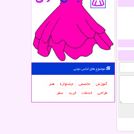
موضوع های لباس دونی
آموزش
تخصص
جشنواره
هنر
طراحی
خدمات
خرید
سفر