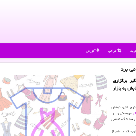
رید
طراحی
آموزش
می برد
یر برگزاری
ابش به بازار
هنری اش، نوشتن
تر
عروسكی و... را
ن نمایشگاه نقاشی
.
ان» كه در شیراز