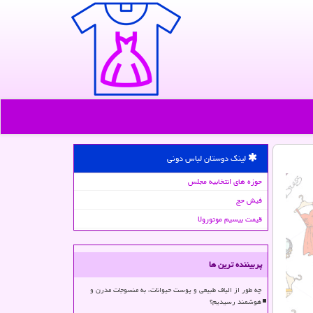
لینک دوستان لباس دونی
حوزه های انتخابیه مجلس
فیش حج
قیمت بیسیم موتورولا
پربیننده ترین ها
چه طور از الیاف طبیعی و پوست حیوانات، به منسوجات مدرن و
هوشمند رسیدیم؟