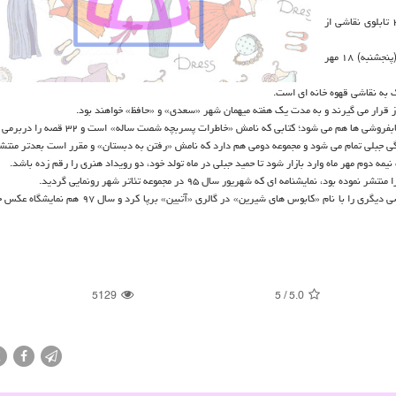
نمایشگاه تازه این هنرمند یك نمایشگاه انفرادی است كه در آن حدود ۲۰ تابلوی نقاشی از
این نمایشگاه در گالری «سروناز» شیراز برپا می شود و افتتاحیه آن فردا (پنجشنبه) ۱۸ مهر
ك به نقاشی قهوه خانه ای است.
سازنده فیلم های «پسر مریم» و «خواب سفید» با كتاب تازه خود میهمان كتابفروشی ها هم می شود؛ كتابی كه
دوم مهر ماه وارد بازار شود تا حمید جبلی در ماه تولد خود، دو رویداد هنری را رقم زده باشد.
شنامه ای كه شهریور سال ۹۵ در مجموعه تئاتر شهر رونمایی گردید.
جبلی كه سال ها تجربه عكاسی در تئاتر را دارد، سال ۹۶ هم نمایشگاه نقاشی دیگری را با نام «كابوس های شیرین» در گ
5129
5
/
5.0
X