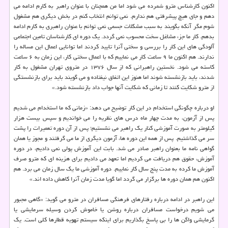
اكنون كارشناس مترو شمرده می شود اما من همچنان با عنوان راهبر به كارم ادامه می
دهم و جای هیچ پیشرفتی هم ندارم. نمی توانم انتخاب كنم در بخش دیگری هم مشغول
شوم مگر آنكه بگویند به سبب مشكلات جسمی نمی توانم با عنوان راهبری به كارم ادامه
بدهم. كار ما جزء مشاغل سخت محسوب نمی گردد. یك دوره ای كارشناسان تامین اجتماعی
آلودگی های این كار را بررسی و سختی آنرا تایید كردند اما توانایی اعمال این مساله را
ندارند. هم اكنون ما ۹ ساعت كار می نماییم كه با اعمال سختی كار، این زمان به ۶ ساعت
كاسته می شود. نخستین راهبرانی كه از سال ۱۳۷۶ در متروی تهران مشغول به كار
شدند، باید بازنشسته شوند اما هنوز این اتفاق نیفتاده و می گویند باید برای بازنشستگی
از مترو شكایت كنند تا زمانی كه شكایت آنها جواب داد بازنشسته شود.»
او درباره چگونگی استخدام در این كار توضیح می دهد: «زمانی كه ما استخدام می شدیم
پس از آزمون، به مدت چهار ماه درس های نظریه را می خواندیم و سپس بیست هزار
كیلومتر به صورت آموزشی كنار یك راهبر می نشستیم؛ پس از آن دوره تعمیرات را پشت
سر می گذاشتیم. پس از همه این دوره ها، آزمون دیگری از ما می گرفتند و مجوز یا همان
گواهی نامه ما بعنوان راهبر صادر می شد. بابت این آموزش پولی نمی دادیم، در دوره
آموزش، حقوق هم دریافت می كردیم اما تعهد می دادیم برای هزینه ای كه مترو صرف
آموزش ما كرده به مدت پنج سال كار نماییم. دوره آموزشی ما یك سال زمان می برد. هم
اكنون هم همان دوره ها برگزار می گردد اما گویا مدت زمان آنرا كاهش داده اند.»
این راهبر در ادامه درباره رفتارهای فرهنگی مسافران در مترو می گوید: «گاهی مجبور
می شویم درخواست مسافران درباره روشن یا خاموش كردن وسیله سرمایشی یا
گرمایشی واگن ها را بی پاسخ بگذاریم برای اینكه سیستم تهویه قطارها كلی است. یك