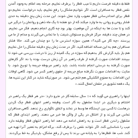
فقط ۵ دقیقه فرصت داریم تا عیب قطار را برطرف نماییم. مرحله بعد اعلام به وجود آمدن
نقص قطار به مسافران است. اگر نتوانیم مشكل را رفع نماییم، باید درخواست نماییم دو
قطار برای امدادرسانی قطار معیوب وارد عمل شوند. این مدت زمان پنج دقیقه به حدی
فشار روحی و روانی به ما وارد میكند كه از دو هفته تا یك ماه ذهن و روانمان را درگیر می
كند و تا مدت ها به اینكه در آن موقعیت بهتر بود چه كاری انجام دهیم، فكر می نماییم.
در همان چند دقیقه، مركز فرمان و مسئولان شیفت با ما تماس می گیرند و مدام از ما می
پرسند «چه كار می كنید؟» همین سوژه استرس ما را دو چندان می كند. حالا فشار
مسافران هم به این مساله اضافه كنید. اگر در مدت زمان پنج دقیقه مشكل را حل نماییم
هم باز باید گزارش كار بدهیم كه سوژه در یك كمیته از ریز تا درشت بررسی می شود تا
ببینند اقدامات صورت گرفته از طرف راهبر در آن زمان درست بوده یا نه. اگر كارهای
صورت گرفته به درستی انجام نشده باشد، باید راهبر مربوطه جریمه یا توبیخ شود. با
عنایت به اقدامات صورت نگرفته مبلغ جریمه از حقوق راهبر كسر می شود. گاهی اوقات
این اقدامات به ممنوع الكشیكی هم ختم می شود. در صورتیكه شاید در كنار این تنبیه ها،
یك دفعه تشویق در حقمان اعمال كنند.»
اینها را راهبری می گوید كه ۱۰ سال سابقه كار در مترو دارد: «در هر قطار یك راهبر در
اختتام و دیگری در ابتدا مشغول به كار است. وظیفه راهبر انتهای قطار چك كردن
درهاست تا كسی بین ایستگاه ها وسط در نماند و اتفاق ناگواری رخ ندهد. گاهی مسافران
تماس می گیرند و از اختلال در یكی از واگن ها خبر می دهند. راهبر ابتدای قطار كه
مشغول راندن قطار است و به راهش ادامه می دهد اما راهبر انتهای قطار وظیفه دارد
عیب را شناسایی كند. اگر نتواند نقص را برطرف كند، برگه اعزام به تعمیر آنرا تهیه می
كند. شب ها، قطارها را به پایانه می برند تا پس از رفع مشكل، باردیگر به خط برگردند.