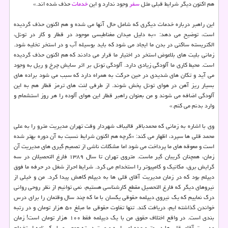
هم اكنون دیگر شرایط قبلی مثل
سفر
وجود ندارد و این
خدمات
حذف شده اند.»
این راهبر درباره خدمات دیگری كه شامل حال آنها می شده و هم اكنون حذف گردیده
است، توضیح می دهد: «به دلیل میدان مغناطیسی موجود در قطار و كار در تونل،
الكتریسته ساكنی در بدن ما ایجاد می شود كه باید بوسیله آب و در استخر تخلیه شود.
زمانی بلیت های بلاعوض استخر در اختیار ما قرار می دادند كه هم اكنون حذف گردیده
است. محیط كاری ما آلودگی زیادی دارد. آلودگی تونل بر اثر سایش چرخ و ریل به وجود
می آید و تكان های شدیدی در حین حركت به همراه دارد كه سبب می شود براده های
بسیار ریز آهن در هوای تونل پخش شوند. از طرفی لِنت های ترمز قطار هم به این
آلودگی اضافه می شوند و من بعنوان راهبر قطار این هوای آلوده را هر روز استشمام و
وارد بدنم می كنم.»
وی با اشاره به زمانی كه محمدباقر قالیباف شهردار وقت تهران مدیریت مترو را به علی
محمد قلی ها سپرد، اظهار می كند: «گرچه هم اكنون شرایط نسبت به آن دوره بهتر شده
است و معوقه های ما پرداخت می شود اما مشكلات ناشی از تصمیم گیری های مدیریت آن
زمان، همچنان گریبان گیر ماست. متروی تهران تا سال ۱۳۸۹ فارغ التحصیلان در سه
گرایش برق، مكانیك و كامپیوتر را استخدام می كرد. شرایط احراز شغل در حرفه ما فوق
دیپلم بود كه در زمان مدیریت آقای قلی ها به دیپلم كاهش پیدا كرد. من و خیلی از
نیروهای دیگر كه فارغ التحصیل مقطع كارشناسی هستیم، نمی توانیم از نظر روحی روانی
درك نماییم كه یك نیروی دیپلمه حقوقی یكسان با ما كه چند سال وقتمان را برای درس
خواندن گذاشته ایم، دریافت كند. تنها تفاوت حقوقی ما مبلغ ۵۰ هزار تومان و در رتبه
بندی است. در واقع اختلاف حقوق من با یك دیپلمه فقط ۱۰۰ هزار تومان است! زمان
مدیریت آقای قلی ها در مترو عده ای را به صورت دسته جمعی و با یك نامه استخدام