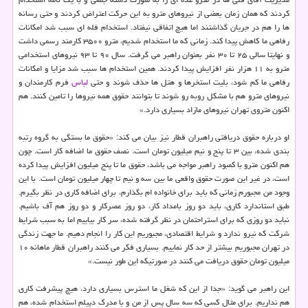
كردند كه همان زمان بعضی از نیروهای مترو به این حركت اعتراض كردند و حتی رسانه
ها را هم در جریان گذاشتند اما هیچ اتفاقی نیفتاد. استخدام فله ای سبب شد امكانات
رفاهی ما كاهش پیدا كند. زمانی كه ما استخدام شدیم، مترو ۳۵۰۰ كارمند رسمی داشت
و نهایتا سالی ۲۵ تا ۳۰ نفر بعنوان راهبر می گرفت. سال ۹۰ تا ۹۳ نیروهای استخدامی
مترو به ۱۱ هزار نفر افزایش پیدا كردند. همین استخدام ها سبب شد مزایا و امكانات
رفاهی ما كم شود، بلیت استخرها و هتل ها حذف شوند و حتی
لباس
فرم كارمندان و
نیروهای مترو هم با مشكل روبه رو شوند تا بتوانند حقوق همه نیروها را تامین كنند. هم
اكنون متروی تهران نیروهای مازاد بسیاری دارد.»
او درباره حقوق دریافتی راهبران قطار نیز بیان می كند: «حقوق ما بستگی به گروه رتبه
بندی شده، بین ۳ تا پنج و نیم میلیون تومان است. نصف حقوق ما اضافه كار است. چون
هم اكنون مترو با كمبود راهبر مواجه می باشد، حقوق ما تا پنج میلیون افزایش پیدا كرده
است، در غیر این صورت حقوق واقعی ما بین سه و نیم تا چهار میلیون تومان است. با این
وجود من مجبورم زمانی كه باید برای خانواده ام بگذارم، برای اضافه كاری در نظر بگیرم.
طبق استاندارد كاری، باید دو روز بامداد كار، دو روز عصركار و دو روز هم آف باشیم.
نباید دو روزی كه برای استراحتمان در نظر گرفته شده، سر كار بیاییم اما به سبب شرایط
شركت كه نیرو ندارد و شرایط اقتصادی، مجبوریم این كار را انجام دهیم. ما جهت زندگی
در تهران مجبوریم بیشتر از حد كار نماییم. بسیاری فكر می كنند راهبران قطار ماهانه ۱۰
میلیون تومان حقوق دریافت می كنند در صورتیكه این طور نیست.»
این راهبر می گوید: «جدا از این كه شغل ما استرس بسیاری دارد، هیچ پیشرفت كاری
هم نداریم. برای مثال كسی كه سه سال پس از من و با مدرك دپیلم استخدام شده، هم