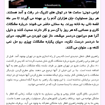
لباس دونی: ساعت ها در تونل های تاریك در رفت و آمد هستند.
هر روز مسئولیت جان هزاران آدم را بر عهده می گیرند تا سر ماه
لقمه نانی به خانه ببرند. به سختی حاضر می شوند درباره مشكلات
كاری و مصائبی كه هر روز با آن سر و كار دارند صحبت كنند و دلیل
آنرا هم «برامون دردسر میشه»، «از نون خوردن می افتیم»، «برای
ما دردسر درست نكن»، «بیان یكباره مشكلات چیزی رو حل نمی
كنه» و... عنوان می كنند.
راهبری قطار، شغل جدیدی است كه پس از راه اندازی مترو در تهران بوجود آمد. قبل از
این هم برخی راهبران مترو درباره مشكلات كاری شان صحبت كرده اند كه پس از گذشت
۲۱ سال از ساخت مترو در تهران هنوز بر طرف نشده بلكه مشكلات دیگری هم به آنها
اضافه شده است. بنا بر این خیلی از آنها ترجیح می دهند بجای مطرح كردن باردیگر
مشكلات با شرایطشان كنار بیایند برای اینكه معتقدند مطرح كردن آنها نتیجه ای جز ایجاد
دردسر برایشان نداشته است. با این وجود یك راهبر به شرط آنكه اسمش برده نشود،
درباره مشكلات این صنف با ایسنا صحبت كرد كه در ادامه می خوانید.
«استرس بالای كاری، فشار روحی و روانی بسیاری به ما وارد میكند. زمانی كه قطار با
مشكل مواجه می شود برخلاف راهبران كشورهای دیگر مسئولیت رفع عیب هم با ماست.
یعنی ما به جز وظیفه راهبری قطار باید مشكلی هم كه به وجود می آید، برطرف نماییم و