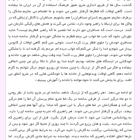
گذشت سال ها از طریق اندازی مترو، هنوز فرهنگ استفاده از آن در ایران جا نیفتاده
است. گاهی اوقات كه قطارها گرفتار نقص می شوند و ما اهتمام می نماییم مشكل را
برطرف نماییم، مجبوریم ناسزای مسافران را هم بشنویم. مسافران با كانال ارتباطی كه در
واگن ها برای ارتباط با راهبر وجود دارد، تماس می گیرند و فحش های ركیكی نثارمان می
كنند. درست است كه مسافران حق دارند اما تقصیر ما كه راهبر قطاریم چیست؟ شاید
باورتان نشود كه شب ها خواب می بینم قطارم به مشكل خورده و گرفتار سانحه شده یا
مسافری خودش را جلوی قطار پرت كرده است. شوخی نمی كنم. گاهی اوقات از كابوس
بیدار می شوم و خدا را شكر می كنم كه خواب دیده ام. مردم یاد گرفته اند تا با مشكلی
مواجه می شوند، خودشان را جلوی قطار پرت كنند! چند وقت پیش شاهد دو مورد حادثه و
خودكشی در ایستگاه های مختلف بودیم. البته خدا رو شكر تا حالا برای من چنین اتفاقی
نیفتاده و فكر می كنم اگر از نزدیك با چنین صحنه ای روبرو شوم، دیگر نتوانم به كارم
ادامه دهم. گاهی اوقات ویدئوهایی از حادثه ها یا خودكشی هایی كه در مترو اتفاق می
افتد، برای ما پخش می كنند تا نحوه مواجه با حادثه را آموزش ببینیم.»
او ادامه می دهد: «هر راهبری كه از نزدیك شاهد سانحه ای در مترو باشد از نظر روحی
تا دو ماه درگیر است. از طرفی سانحه در یك خط مترو تمام پرسنل آن خط را هم درگیر
می كند و همكارانمان در خط های دیگر با این تصور كه مبادا برای آنها هم چنین اتفاقی
بیفتد، درگیر و گرفتار استرس می شوند. هر راهبری كه تجربه چنین سانحه ای را دارد،
به روانشناس هدایت می شود تا تحت درمان قرار بگیرد. قبل از این برای راهبری كه
سانحه می دید، بلیت و هتل رزرو می كردند تا چند روزی از محیط كار دور شود و پس از
مدتی كه روانشناس، برگشت به كارش را تایید می كرد، به شرایط عادی كار برمی گشت.
بارها اتفاق افتاده راهبری كه سانحه دیده، نتوانسته به شرایط عادی كارش برگردد. اما