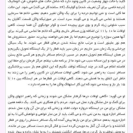
كلید با حالت چهار وضعیت در كابین وجود دارد كه شامل حالت های خاموش، فن، اتوماتیك
(درجه خاصی برای آن تعریف شده) و كولینگ (۲۴ ساعته كار می كند) می شود. این حالت
ها كلی است و نمی توانیم درجه را برای یك واگن تغییر دهیم. بعضی خانم ها سرمایی
هستند و تماس می گیرند و می گویند سرد است. در صورتیكه واگن قسمت آقایان به
سبب شلوغی زیاد گرم و بوی عرق پیچیده است و كولر جوابگوی آن فضا نیست. گاهی
اوقات ما ۱۰ یا ۱۱ تن اضافه وزن مسافر داریم. وقتی كه خانم ها تماس می گیرند برای
آنها همین سوژه را توضیح می دهیم اما باز هم نمی خواهند بپذیرند. حضور دستفروش ها
هم نور علینور است و مرتب مانع بسته شدن درهای قطار می شوند. ما یك سیكل
چرخشی و یك زمان سیر داریم. در زمان سیر باید قطار را از یك ایستگاه تحویل بگیریم و
در همان ایستگاه هم تحویل دهیم. در مسیر، ازدحام مسافر داریم و هر كسی مانع بستن
در می شود و این مساله سبب می شود ما از برنامه عقب بیفتم. مركز فرمان برای حفظ این
فاصله اعلام می كند در چند ایستگاه توقف نكنیم كه این اتفاق هم باز سبب پرخاشگری
مسافر نسبت به راهبر می شود. گاهی اوقات مسافران درِ كابین راهبر را می زنند به
خاطر این اتفاق به ما فحش می دهند. گاهی اوقات درِ قطارها در هر ایستگاه بین ۱۰ تا
۱۵ بار باز و بسته می شود كه این كار استهلاك واگن ها را به همراه دارد.»
او می گوید: «گاهی اوقات درها گرفتار مشكل می شوند و زمانی كه راهبر انتهای واگن
برای كمك و حل مشكل وارد عمل می شود، مردم با او همكاری نمی كنند. یك دفعه همین
مشكل برای من در ایستگاه دروازه دولت افتاد و زمانی كه برای حل آن وارد عمل شدم،
مسافر اجازه ورود به من نمی داد و می گفت باید از من عذر خواهی و خواهش كنی تا به تو
اجازه ورود بدهم. حداقل برای من بارها پیش آمده كه یك مسافر دستش را روی در قطار
گذاشته و با حركت آن آغاز به دویدن كرده است و فكر كردم دست مسافر بین در مانده،
به محض توقف و باز كردن درها، مسافر انگشت شصتش را به ما نشان داده و سوار شده