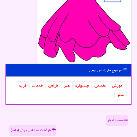
موضوع های لباس دونی
آموزش
تخصص
جشنواره
هنر
طراحی
خدمات
خرید
سفر
صفحه اخبار
بازگشت به لباس دونی (خانه)