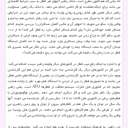
اما بحثی كه هم اكنون مطرح است، حذف راهبر انتهای هر قطار به سبب شرایط اقتصادی
می باشد برای اینكه معتقدند او كار خاصی انجام نمی دهد. با حذف یك راهبر، مسئولیت
راهبر دیگر، همین طور فشار روحی و روانی وارده به او بیشتر می شود. این در شرایطی
است كه كار ما به تمركز صد درصدی نیاز دارد. ما حتی باید رفتار شناسی هم بدانیم و
وقتی وارد سكو می شویم، تا انتهای آن و عكس العمل مسافران را بررسی نماییم. كدام
مسافر قصد خودكشی دارد؟ پای كدام مسافر امكان دارد به قطار گیر كند؟ ما از ۱۰۰
متری سكو آغاز به چراغ زدن می نماییم، بوق می زنیم اما با این وجود خیلی از مسافران
متوجه نمی شوند. چند وقت پیش مسافری وارد تونل شده بود تا حد فاصل ایستگاه
میدان آزادی به سمت ایستگاه بیمه را خودش طی نماید. برخی فكر می كنند مسیری كه
قطار در مدت زمان یك دقیقه طی می كند، می توانند در پنج دقیقه طی كنند!»
او با اشاره به اینكه رفع عیب قطار در كشورهای دیگر وظیفه راهبر نیست، اضافه می كند:
«این كار در كشورهای دیگر یك كارشناس جدا دارد البته در ایران هم این كارشناس
وجود دارد اما نه در هر خط مترو. كارشناس تعمیرات در بعضی از ایستگاه های خاص فعال
می باشند و ما مجبوریم قطار را پس از خرابی تا ایستگاه های مورد نظر یا پایانه هدایت
نماییم. اما در كشوری مثل امارات سیستم حفاظت از قطارها ATO است. یعنی راهبر
بعنوان یك ناظر عمل می كند و كار دیگری انجام نمی دهد. راهبران لوكوموتیوران یا
قطارهای برقی در كشوری مثل كانادا ده تا ۱۲ سال پس از كار بازنشسته می شوند. آنها
یك سال در تونل و یك سال هم در قطارهای بیرون از تونل و روی زمین راهبری می
كنند. از طرفی یك سال هم كارهای دفتری انجام می دهند. در كشوری مثل روسیه نیز
وقتی یك راهبر می خواهد كارش را شروع كند، از او تست روانشناسی می گیرند.»
این راهبر به فرهنگ استفاده نادرست از مترو هم اشاره می كند: «متاسفانه پس از