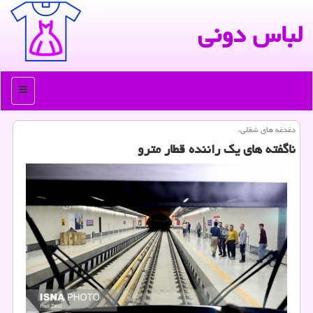
لباس دونی
منو
دغدغه های شغلی،
ناگفته های یك راننده قطار مترو