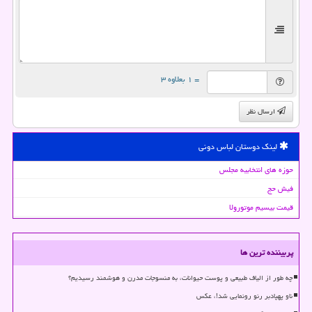
= ۱ بعلاوه ۳
ارسال نظر
لینک دوستان لباس دونی
حوزه های انتخابیه مجلس
فیش حج
قیمت بیسیم موتورولا
پربیننده ترین ها
چه طور از الیاف طبیعی و پوست حیوانات، به منسوجات مدرن و هوشمند رسیدیم؟
ناو پهپادبر رنو رونمایی شد!، عکس