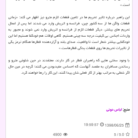
است.»
این راهبر درباره تاثیر تحریم ها در تامین قطعات لازم مترو نیز اظهار می كند: «زمانی
قطعات واگن ها از سه كشور چین، فرانسه و اتریش وارد می شدند اما پس از اعمال
تحریم های بیشتر، دیگر قطعات لازم از فرانسه و اتریش وارد نمی شوند و مجبور به
واردات اجناس بی كیفیت درجه سه چینی هستیم. گاهی اوقات هم خودكفا هستیم اما این
خودكفایی بیشتر شعار است تا واقعیت. صدای بلند و آزاردهنده قطارها هنگام ترمز یكی
از تاثیرات تحریم ها روی قطعات یدكی قطارهاست.»
با وجود سختی هایی كه راهبران قطار در كار دارند، معتقدند در حین شلوغی مترو و
رساندن مسافران به مقصد آنهاست كه احساس مفیدبودن می كنند؛ گرچه در عین حال
اگر شغلی به مراتب بهتر از كار فعلی شان پیدا كنند، این كار را رها خواهند كرد.
منبع:
لباس دونی
19:59:57
1398/06/25
4900
5
/
5.0