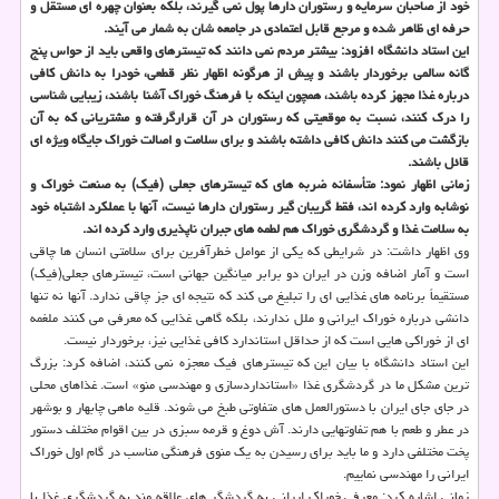
خود از صاحبان سرمایه و رستوران دارها پول نمی گیرند، بلكه بعنوان چهره ای مستقل و
حرفه ای ظاهر شده و مرجع قابل اعتمادی در جامعه شان به شمار می آیند.
این استاد دانشگاه افزود: بیشتر مردم نمی دانند كه تیسترهای واقعی باید از حواس پنج
گانه سالمی برخوردار باشند و پیش از هرگونه اظهار نظر قطعی، خودرا به دانش كافی
درباره غذا مجهز كرده باشند، همچون اینكه با فرهنگ خوراك آشنا باشند، زیبایی شناسی
را درك كنند، نسبت به موقعیتی كه رستوران در آن قرارگرفته و مشتریانی كه به آن
بازگشت می كنند دانش كافی داشته باشند و برای سلامت و اصالت خوراك جایگاه ویژه ای
قائل باشند.
زمانی اظهار نمود: متأسفانه ضربه های كه تیسترهای جعلی (فیك) به صنعت خوراك و
نوشابه وارد كرده اند، فقط گریبان گیر رستوران دارها نیست، آنها با عملكرد اشتباه خود
به سلامت غذا و گردشگری خوراك هم لطمه های جبران ناپذیری وارد كرده اند.
وی اظهار داشت: در شرایطی كه یكی از عوامل خطرآفرین برای سلامتی انسان ها چاقی
است و آمار اضافه وزن در ایران دو برابر میانگین جهانی است، تیسترهای جعلی(فیك)
مستقیماً برنامه های غذایی ای را تبلیغ می كند كه نتیجه ای جز چاقی ندارد. آنها نه تنها
دانشی درباره خوراك ایرانی و ملل ندارند، بلكه گاهی غذایی كه معرفی می كنند ملغمه
ای از خوراكی هایی است كه از حداقل استاندارد كافی غذایی نیز، برخوردار نیست.
این استاد دانشگاه با بیان این كه تیسترهای فیك معجزه نمی كنند، اضافه كرد: بزرگ
ترین مشكل ما در گردشگری غذا «استانداردسازی و مهندسی منو» است. غذاهای محلی
در جای جای ایران با دستورالعمل های متفاوتی طبخ می شوند. قلیه ماهی چابهار و بوشهر
در عطر و طعم با هم تفاوتهایی دارند. آش دوغ و قرمه سبزی در بین اقوام مختلف دستور
پخت مختلفی دارد و ما باید برای رسیدن به یك منوی فرهنگی مناسب در گام اول خوراك
ایرانی را مهندسی نماییم.
زمانی اشاره كرد: معرفی خوراك ایرانی به گردشگر های علاقه مند به گردشگری غذا با