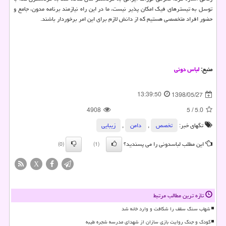
توسل به تیسترهای فیك امكان پذیر نیست، ما در این راه نیازمند برنامه مدون، جامع و
حضور افراد متخصصی هستیم كه از دانش لازم برای این امر برخوردار باشند.
منبع:
لباس دونی
13:39:50
1398/05/27
4908
5
/
5.0
تگهای خبر:
تخصص
,
دامن
,
زیبایی
این مطلب لباسدونی را می پسندید؟
(0)
(1)
X
تازه ترین مطالب مرتبط
شهاب سنگ سقف را شکافت و وارد خانه شد
کودک و جنگ روایت بازی سازان از شهدای مدرسه شجره طیبه