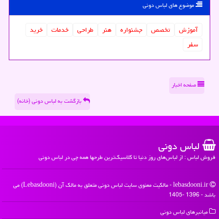
موضوع های لباس دونی
آموزش
تخصص
جشنواره
هنر
طراحی
خدمات
خرید
سفر
صفحه اخبار
بازگشت به لباس دونی (خانه)
لباس دونی
فروش لباس : از لباس‌های روز دنیا تا کلاسیک‌ترین طرحها همه چی در لباس دونی
lebasdooni.ir - مالکیت معنوی سایت لباس دونی متعلق به مالک آن (Lebasdooni) می
باشد - 1396 -1405
میانبرهای لباس دونی