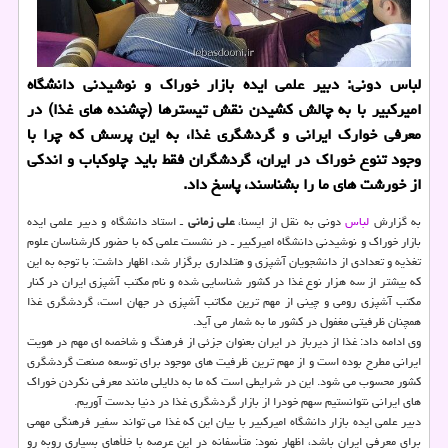
لباس دونی: دبیر علمی ایده بازار خوراك و نوشیدنی دانشگاه
امیركبیر با به چالش كشیدن نقش تیسترها (چشنده های غذا) در
معرفی خوارك ایرانی و گردشگری غذا، به این پرسش كه چرا با
وجود تنوع خوراك در ایران، گردشگران فقط باید چلوكباب و اندكی
از خورشت های ما را بشناسند، پاسخ داد.
به گزارش
لباس
دونی به نقل از ایسنا،
علی زمانی
ـ استاد دانشگاه و دبیر علمی ایده
بازار خوراك و نوشیدنی دانشگاه امیركبیر ـ در نشست علمی كه با حضور كارشناسان علوم
تغذیه و تعدادی از دانشجویان آشپزی و هتلداری برگزار شد، اظهار داشت: با توجه به این
كه بیشتر از سه هزار نوع غذا در كشور شناسایی شده و نام مكتب آشپزی ایران در كنار
مكتب آشپزی رومی و چینی از مهم ترین مكاتب آشپزی در جهان است، گردشگری غذا
همچنان ظرفیتی مغفول در كشور ما به شمار می آید.
وی ادامه داد: غذا از دیرباز در ایران بعنوان جزئی از فرهنگ و شاخصه ای مهم در هویت
ایرانی مطرح بوده است و از مهم ترین ظرفیت های موجود برای توسعه صنعت گردشگری
كشور محسوب می شود. این در شرایطی است كه ما به دلایلی مانند معرفی نكردن خوراك
های ایرانی نتوانستیم سهم خودرا از بازار گردشگری غذا در دنیا بدست آوریم.
دبیر علمی ایده بازار دانشگاه امیركبیر با بیان این كه غذا می تواند سفیر فرهنگی مهمی
برای معرفی ایران باشد، اظهار نمود: متأسفانه در این عرصه با خلأهای بسیاری روبه رو