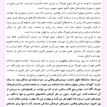
هستیم. با توجه به این كه تنوع خوراك در ایران دامنه گسترده ای دارد، اما این تنوع در
منوی رستوران ها و هتل های كشور هنوز سهمی نبرده است.
زمانی، نداشتن منوی استاندارد را از عواملی برشمرد كه سبب شده رستوران ها نتوانند
با مشتری خود ارتباط درست برقرار كنند، بیان كرد: متأسفانه كارهای غیرحرفه ای و بدون
پشتوانه علمی كه برخی از به اصطلاح آموزش دهنده های غذا، مثل مخلوط كردن پنیر پیتزا
با كباب كوبیده انجام داده اند، تیشه به ریشه ی اصالت پخت كه یكی از اركان
استانداردسازی برای معرفی خوراك های ایرانی به جهان بوده، زده است.
وی با طرج این پرسش كه چرا با وجود تنوع خوراك در ایران، گردشگران فقط باید
چلوكباب و جوجه كباب و اندكی از خورشت های ما را بشناسند، پاسخ داد: ما برنامه جامع و
مدونی برای استانداردسازی منو، مهندسی آن و معرفی حرفه ای خوراك های ایرانی به
جهان نداریم. اگر سازمان هایی هم در این خصوص كاری انجام داده اند خالی از اشتباه
نبوده و یا جامع نیست.
او با اشاره به بروز پدیده های نوظهوری در ایران به نام «تیسترها» (چشنده های غذا) كه
گاهی خودرا سفیر خوراك ایران هم معرفی می كنند، بیان كرد: به جرأت می توان گفت در
كشورمان تیستر واقعی نداریم و چهره هایی كه در سال های اخیر مثل قارچ در صفحات
مجازی رشد كرده اند از اندك دانش لازم هم در این خصوص برخوردار نیستند.
این استاد دانشگاه اظهار داشت: تیسترهای واقعی در دنیا سابقه ای حداقل چند ده ساله
دارند. آنها كه بیشتر بعنوان منتقد غذا شناخته می شوند، به جامعه شناسی غذا و فرهنگ
خوراك آگاه اند، حواس پنج گانه سالمی دارند كه می توانند در قضاوتشان به درستی از
آن استفاده كنند. این افراد بدون در نظر گرفتن شاخصهای شخصی و تنها با تاكید بر
معیارهای علمی، درباره غذا اظهارنظر می كنند و مهم تر این كه مهارت نوشتن مقاله دارند.
وی افزود: تیسترهای واقعی، سفیرهای فرهنگی صادقی هستند كه نه تنها برای نقدهای