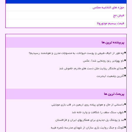
حوزه های انتخابیه مجلس
فیش حج
قیمت بیسیم موتورولا
پربیننده ترین ها
چه طور از الیاف طبیعی و پوست حیوانات، به منسوجات مدرن و هوشمند رسیدیم؟
ناو پهپادبر رنو رونمایی شد!، عکس
صدای ماندگار روایت مثل دست های مادرم، خاموش شد
آخرین وضعیت اینترنت
پربحث ترین ها
داستانی از حال و هوای پیاده روی اربعین در قاب بازی موبایلی
شهاب سنگ سقف را شکافت و وارد خانه شد
مد و پوشاک پل جدیدی برای همکاریهای ایران و قزاقستان
کودک و جنگ روایت بازی سازان از شهدای مدرسه شجره طیبه