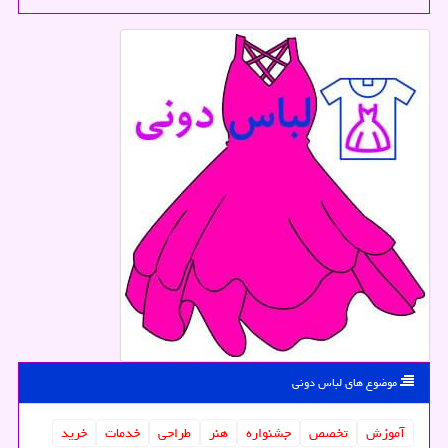
موضوع های لباس دونی
آموزش
تخصص
جشنواره
هنر
طراحی
خدمات
خرید