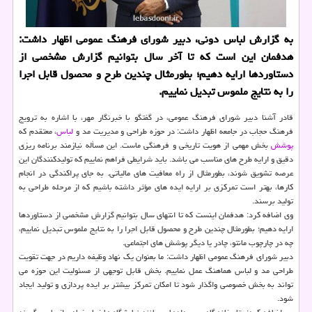
به گزارش لباس دونی، دبیر شورای فرهنگ عمومی اظهار داشت:
هدفمان این است که تا آخر سال بتوانیم گزارش مشخصی از
دستاوردها ارایه دهیم؛ بطورمثال چندین طرح و محصول قابل اجرا
را به نتایج ملموس تبدیل نماییم.
قادر آشنا دبیر شورای فرهنگ عمومی، در گفتگو با خبرنگار مهر، با اشاره به ترویج
فرهنگ حجاب در جامعه اظهار داشت: در حوزه طراحی و مدیریت مد و
لباس
، معتقدم که
پوشش
بخش مهمی از هویت تاریخی و فرهنگی ماست. این مسأله نیازمند برنامه ریزی
دقیق و ارایه طرح های مناسب می باشد. باید شرایطی فراهم نماییم که تولیدکنندگان این
عرصه تشویق شوند، بطورمثال از راه معافیت های مالیاتی. به جای پراکندگی در انجام
کارها، بهتر است تمرکزی بر ارایه ایده های مؤثر داشته باشیم که از مرحله طراحی به
تولید برسند.
وی اضافه کرد: هدفمان اینست که تا انتهای سال بتوانیم گزارش مشخصی از دستاوردها
ارایه دهیم؛ بطورمثال چندین طرح و محصول قابل اجرا را به نتایج ملموس تبدیل نماییم،
چه در چارچوب مانتو، چادر یا دیگر پوشش های اجتماعی.
دبیر شورای فرهنگ عمومی اظهار داشت: ما بعنوان یک نهاد وظیفه داریم در جهت تقویت
طراحی مد و لباس هماهنگ عمل نماییم. بخش قابل توجهی از مسئولیت این حوزه می
تواند به بخش خصوصی واگذار شود تا امکان تمرکز بیشتر بر ایده پردازی و تولید ایجاد
شود.