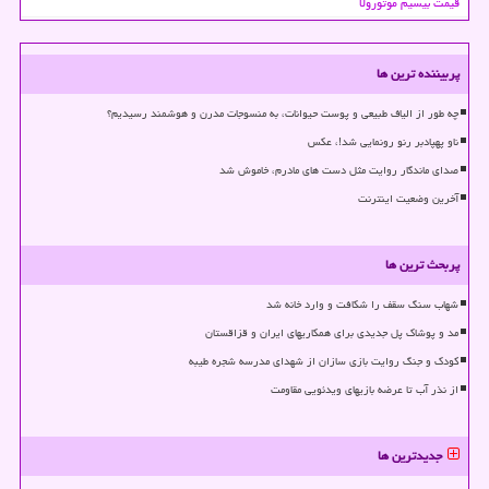
قیمت بیسیم موتورولا
پربیننده ترین ها
چه طور از الیاف طبیعی و پوست حیوانات، به منسوجات مدرن و هوشمند رسیدیم؟
ناو پهپادبر رنو رونمایی شد!، عکس
صدای ماندگار روایت مثل دست های مادرم، خاموش شد
آخرین وضعیت اینترنت
پربحث ترین ها
شهاب سنگ سقف را شکافت و وارد خانه شد
مد و پوشاک پل جدیدی برای همکاریهای ایران و قزاقستان
کودک و جنگ روایت بازی سازان از شهدای مدرسه شجره طیبه
از نذر آب تا عرضه بازیهای ویدئویی مقاومت
جدیدترین ها