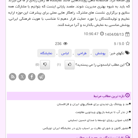
وی اضافه کرد: متاسفانه گاهی رویدادهایی مانند نمایشگاه ها زمان زیادی از ما می گیرند
که باید به شیوه بهتری مدیریت شوند. مقصد پایانی اینست که بتوانیم با مشارکت همه
سلایق و برگزاری نشست های مشترک، راهکار هایی عملی برای پیشرفت این حوزه ارایه
نماییم و تولیدکنندگان را مورد حمایت قرار دهیم تا متناسب با هویت فرهنگی ایرانی،
پوشش مناسبی به نمایش بگذارند و آنرا عرضه کنند.
10:56:47
1404/08/13
236
5
/
5.0
تگهای خبر:
پوشش
,
طراحی
,
لباس
,
نمایشگاه
این مطلب لباسدونی را می پسندید؟
(0)
(1)
X
تازه ترین مطالب مرتبط
مد و پوشاک پل جدیدی برای همکاریهای ایران و قزاقستان
از نذر آب تا عرضه بازیهای ویدئویی مقاومت
کتاب صوتی رویای توسعه با صدای حسین تسلیمی
حضور کانون و شورای نظارت بر اسباب بازی در نمایشگاه ایران تویکس
نظرات بینندگان در مورد این مطلب