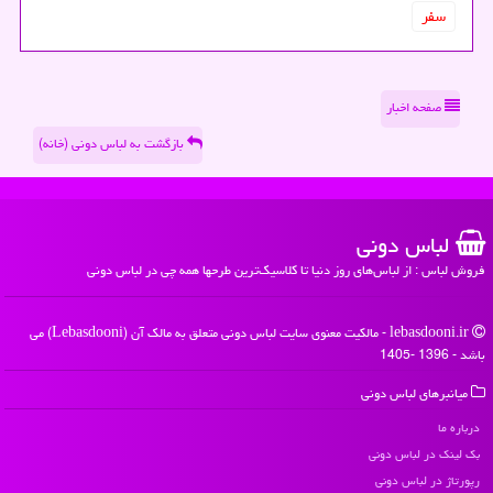
سفر
صفحه اخبار
بازگشت به لباس دونی (خانه)
لباس دونی
فروش لباس : از لباس‌های روز دنیا تا کلاسیک‌ترین طرحها همه چی در لباس دونی
lebasdooni.ir - مالکیت معنوی سایت لباس دونی متعلق به مالک آن (Lebasdooni) می
باشد - 1396 -1405
میانبرهای لباس دونی
درباره ما
بک لینک در لباس دونی
رپورتاژ در لباس دونی