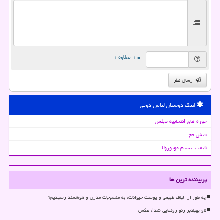
= ۱ بعلاوه ۱
ارسال نظر
لینک دوستان لباس دونی
حوزه های انتخابیه مجلس
فیش حج
قیمت بیسیم موتورولا
پربیننده ترین ها
چه طور از الیاف طبیعی و پوست حیوانات، به منسوجات مدرن و هوشمند رسیدیم؟
ناو پهپادبر رنو رونمایی شد!، عکس