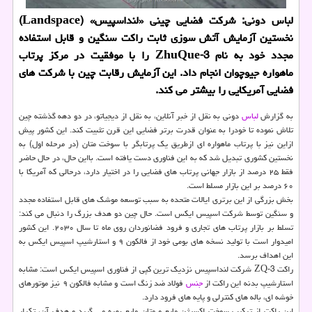
لباس دونی: شرکت فضایی چینی «لنداسپیس» (Landspace)
نخستین آزمایش آتش سوزی ثابت راکت سنگین و قابل استفاده
مجدد خود به نام ZhuQue-3 را با موفقیت در مرکز پرتاب
ماهواره جیوچوان انجام داد. این آزمایش رقابت چین با شرکت های
فضایی آمریکایی را بیشتر می کند.
به گزارش
لباس
دونی به نقل از خبر آنلاین، به نقل از دیجیاتو، در دو دهه گذشته چین
تلاش نموده تا خودرا به عنوان قدرت برتر فضایی این قرن تثبیت کند. این کشور پیش
ازاین نیز با پرتاب ماهواره ای ازطریق یک پرتابگر با سوخت متان (در مرحله اول) به
نخستین کشوری تبدیل شد که به این فناوری دست یافته است. بااین حال، در حال حاضر
فقط ۲۵ درصد از بازار جهانی پرتاب های فضایی را در اختیار دارد، درحالی که آمریکا با
۶۰ درصد بر این بازار مسلط است.
بخش بزرگی از این برتری ایالات متحده به سبب توسعه موشک های قابل استفاده مجدد
و سنگین توسط شرکت اسپیس ایکس است. حال چین دو هدف بزرگ را دنبال می کند:
تسلط بر بازار پرتاب های تجاری و فرود فضانوردان روی ماه تا سال ۲۰۳۰. این کشور
امیدوار است با تولید نسخه های بومی خود از فالکون ۹ و استارشیپ اسپیس ایکس به
این اهداف برسد.
راکت ZQ-3 شرکت لنداسپیس نزدیک ترین کپی از فناوری اسپیس ایکس است: مشابه
استارشیپ بدنه این راکت از
جنس
فولاد ضد زنگ است و مشابه فالکون ۹ نیز موتورهای
خوشه ای، باله های کنترلی و پایه های فرود دارد.
این راکت از ترکیب سوخت اکسیژن مایع و متان مایع بهره می گیرد و هدف آن، تکرار