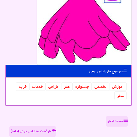
موضوع های لباس دونی
آموزش
تخصص
جشنواره
هنر
طراحی
خدمات
خرید
سفر
صفحه اخبار
بازگشت به لباس دونی (خانه)