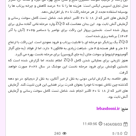
مدل تجاری اسپیس ایکس است: هزینه ها را تا ۹۰ درصد کاهش و چرخه پرتاب ها را
بوسیله استفاده مجدد از هر مرحله راکت تا ۲۰ بار افزایش دهد.
آزمایش های اخیر که از ۱۸ تا ۲۰ اکتبر انجام شد، شامل تست کامل سوخت رسانی و
آزمایش آتش ثابت بود. این بدان معناست که ZQ-3 وارد مرحله غائی آماده سازی برای
پرواز شده است. نخستین پرواز این راکت برای نوامبر یا دسامبر ۲۰۲۵ (آبان یا آذر
۱۴۰۴) برنامه ریزی شده است.
ZQ-3 یک پرتابگر دو مرحله ای با قابلیت پرتاب و فرود عمودی است. این راکت با ارتفاع
۶۶ متر و قطر هسته ۴.۵ متر، شباهت زیادی به فالکون ۹ دارد، اما از فولاد (به جای آلیاژ
آلومینیوم-لیتیوم) و سوخت متان (به جای کروسین) برای مرحله نخست بهره می گیرد.
هنوز تاریخی برای عملیاتی شدن کامل ZQ-3 اعلام نشده، اما گزارش شده است که
نخستین کوشش برای فرود مرحله نخست این موشک در سال ۲۰۲۶ صورت خواهد
گرفت.
بطور خلاصه، به گزارش لباس دونی به نقل از خبر آنلاین، به نقل از دیجیاتو، در دو دهه
گذشته چین تلاش نموده تا خودرا بعنوان قدرت برتر فضایی این قرن تثبیت کند. آزمایش
های اخیر که از ۱۸ تا ۲۰ اکتبر انجام شد، شامل تست کامل سوخت رسانی و آزمایش
آتش ثابت بود.
منبع:
lebasdooni.ir
11:49:56
1404/08/03
240
5
/
5.0