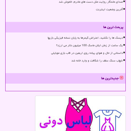
صدای ماندگار روایت مثل دست های مادرم، خاموش شد
آخرین وضعیت اینترنت
پربحث ترین ها
دیسک ها را نکشید، اعتراض گیمرها به پایان نسخه فیزیکی بازیها
یک ساعت از زمان ایلان ماسک 100 میلیون دلار می ارزد؟
داستانی از حال و هوای پیاده روی اربعین در قاب بازی موبایلی
شهاب سنگ سقف را شکافت و وارد خانه شد
جدیدترین ها