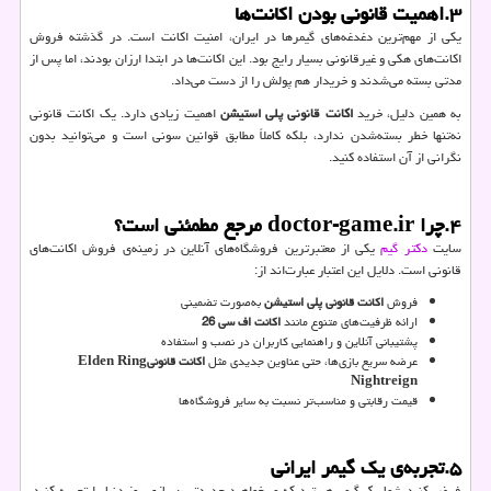
۳
.
اهمیت قانونی بودن اکانت‌ها
یکی از مهم‌ترین دغدغه‌های گیمرها در ایران، امنیت اکانت است. در گذشته فروش
اکانت‌های هکی و غیرقانونی بسیار رایج بود. این اکانت‌ها در ابتدا ارزان بودند، اما پس از
مدتی بسته می‌شدند و خریدار هم پولش را از دست می‌داد.
به همین دلیل، خرید
اکانت قانونی پلی استیشن
اهمیت زیادی دارد. یک اکانت قانونی
نه‌تنها خطر بسته‌شدن ندارد، بلکه کاملاً مطابق قوانین سونی است و می‌توانید بدون
نگرانی از آن استفاده کنید.
۴
.
چرا
doctor-game.ir
مرجع مطمئنی است؟
سایت
دکتر گیم
یکی از معتبرترین فروشگاه‌های آنلاین در زمینه‌ی فروش اکانت‌های
قانونی است. دلایل این اعتبار عبارت‌اند از:
فروش
اکانت قانونی پلی استیشن
به‌صورت تضمینی
ارائه ظرفیت‌های متنوع مانند
اکانت اف سی 26
پشتیبانی آنلاین و راهنمایی کاربران در نصب و استفاده
عرضه سریع بازی‌ها، حتی عناوین جدیدی مثل
اکانت قانونی
Elden Ring
Nightreign
قیمت رقابتی و مناسب‌تر نسبت به سایر فروشگاه‌ها
۵
.
تجربه‌ی یک گیمر ایرانی
فرض کنید شما یک گیمر هستید که می‌خواهید جدیدترین بازی روز دنیا را تجربه کنید.