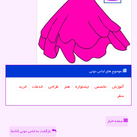
موضوع های لباس دونی
آموزش
تخصص
جشنواره
هنر
طراحی
خدمات
خرید
سفر
صفحه اخبار
بازگشت به لباس دونی (خانه)