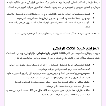
دیسک زمانی انتخاب اصلی گیمرها بود. داشتن یک نسخه‌ی فیزیکی، حس مالکیت ایجاد
می‌کرد و امکان فروش یا تعویض آن هم وجود داشت. اما امروز شرایط تغییر کرده است.
قیمت دیسک‌ها در ایران به دلیل افزایش نرخ ارز و مشکلات واردات بسیار بالاست.
موجودی دیسک‌ها محدود است و بسیاری از بازی‌ها به‌سختی پیدا می‌شوند.
نگهداری دیسک سخت است؛ با یک خش کوچک ممکن است بازی غیرقابل استفاده
شود.
با توجه به این شرایط، دیگر دیسک نمی‌تواند پاسخگوی نیاز گیمرهای ایرانی باشد.
۲
.
مزایای خرید اکانت ظرفیتی
خرید دیجیتال، مخصوصاً در قالب
اکانت قانونی پلی استیشن
، مزایای زیادی دارد که باعث
شده دیسک عملاً از دور رقابت خارج شود. برخی از مهم‌ترین این مزایا عبارت‌اند از:
قیمت مناسب‌تر
:
خرید دیجیتال همیشه ارزان‌تر از دیسک است. به‌ویژه در ایران
که دیسک‌ها چند برابر قیمت واقعی عرضه می‌شوند.
دسترسی سریع
:
به‌محض انتشار جهانی بازی، شما می‌توانید آن را روی کنسول دانلود
کنید. دیگر خبری از انتظار برای موجود شدن دیسک در بازار نیست.
امنیت بیشتر
:
برخلاف دیسک که ممکن است آسیب ببیند یا گم شود، نسخه
دیجیتال همیشه در حساب شما باقی می‌ماند.
امکانات ظرفیت‌ها
:
ظرفیت‌های متنوع مانند
اکانت ال سی 26
به شما اجازه می‌دهد با
قیمت کمتر و انعطاف بیشتر بازی‌ها را تجربه کنید.