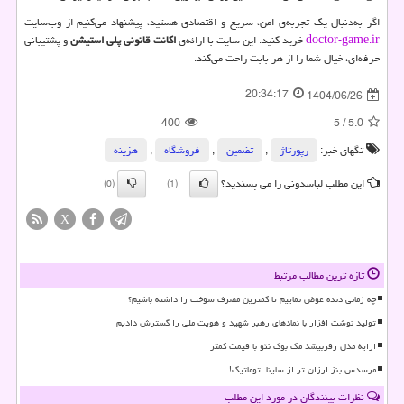
اگر به‌دنبال یک تجربه‌ی امن، سریع و اقتصادی هستید، پیشنهاد می‌کنیم از وب‌سایت
doctor-game.ir
خرید کنید. این سایت با ارائه‌ی
اکانت قانونی پلی استیشن
و پشتیبانی
حرفه‌ای، خیال شما را از هر بابت راحت می‌کند.
20:34:17
1404/06/26
400
5
/
5.0
تگهای خبر:
رپورتاژ
,
تضمین
,
فروشگاه
,
هزینه
این مطلب لباسدونی را می پسندید؟
(0)
(1)
X
تازه ترین مطالب مرتبط
چه زمانی دنده عوض نماییم تا کمترین مصرف سوخت را داشته باشیم؟
تولید نوشت افزار با نمادهای رهبر شهید و هویت ملی را گسترش دادیم
ارایه مدل رفربیشد مک بوک نئو با قیمت کمتر
مرسدس بنز ارزان تر از ساینا اتوماتیک!
نظرات بینندگان در مورد این مطلب