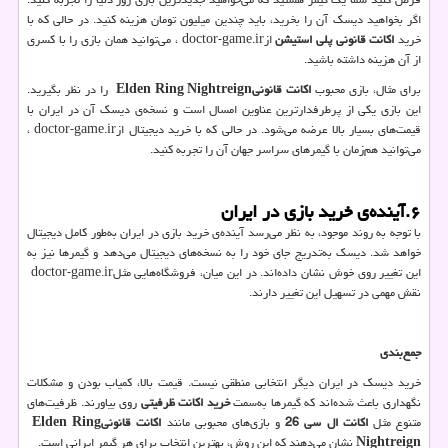
اگر بخواهید دیسک آن را بخرید، باید چندین میلیون تومان هزینه کنید. در حالی که با
خرید
اکانت قانونی پلی استیشن
از
doctor-game.ir
، می‌توانید همان بازی را با کسری
از آن هزینه داشته باشید.
برای مثال، بازی محبوب
اکانت قانونی
Elden Ring Nightreign
را در نظر بگیرید.
این بازی یکی از پرطرفدارترین عناوین امسال است و نسخه‌ی دیسک آن در ایران با
قیمت‌های بسیار بالا عرضه می‌شود. در حالی که با خرید دیجیتال از
doctor-game.ir
،
می‌توانید هم‌زمان با گیمرهای سراسر جهان آن را تجربه کنید.
۶
.
آینده‌ی خرید بازی در ایران
با توجه به روند موجود، به نظر می‌رسد آینده‌ی خرید بازی در ایران به‌طور کامل دیجیتال
خواهد شد. دیسک به‌تدریج جای خود را به نسخه‌های دیجیتال می‌دهد و گیمرها نیز به
این تغییر روی خوش نشان داده‌اند. در این میان، فروشگاه‌هایی مثل
doctor-game.ir
نقش مهمی در تسهیل این تغییر دارند.
جمع‌بندی
خرید دیسک در ایران دیگر انتخابی منطقی نیست. قیمت بالا، کمیاب بودن و مشکلات
نگهداری باعث شده‌اند که گیمرها به‌سمت
خرید اکانت ظرفیتی
روی بیاورند. ظرفیت‌های
متنوع مثل
اکانت ال سی 26
و بازی‌های محبوبی مانند
اکانت قانونی
Elden Ring
Nightreign
نشان می‌دهند که این روش، بهترین انتخاب برای هر گیمر ایرانی است.