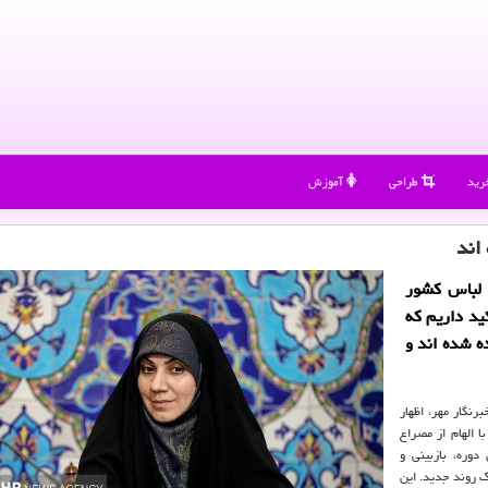
رید
طراحی
آموزش
اند
 لباس کشور
ید داریم که
ده شده اند و
رنگار مهر، اظهار
 الهام از مصراع
وره، بازبینی و
 روند جدید. این