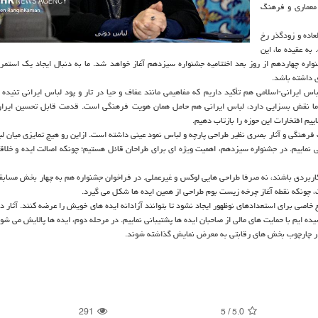
معماری و فرهنگ
عاده و زودگذر رخ
ه عقیده ما، این
واره چهاردهم از روز بعد اختتامیه جشنواره سیزدهم آغاز خواهد شد. ما به دنبال ایجاد یک استمر
ی داشته باشد.
 ایرانی-اسلامی هم تأکید داریم که مفاهیمی مانند عفاف و حیا در تار و پود لباس ایرانی تنیده 
ما نقش بسزایی دارد، لباس ایرانی هم حامل همان هویت فرهنگی است. قدمت قابل تحسین ایران
یم افتخارات این حوزه را بازتاب دهیم.
فرهنگی و آثار بصری نظیر طراحی پارچه و لباس نمود عینی داشته است. ازاین رو هیچ تمایزی میان لب
 می نماییم. در جشنواره سیزدهم، اهمیت ویژه ای برای طراحان قائل هستیم؛ چونکه اصالت ایده و خلاق
کاربردی باشند، نه صرفا طراحی هایی لوکس و غیرعملی. در فراخوان جشنواره هم به چهار بخش مسابق
 چونکه نقطه آغاز چرخه زیست بوم طراحی از همین ایده ها شکل می گیرد.
اصی برای استعدادهای نوظهور ایجاد نشود تا بتوانند آزادانه ایده های خویش را عرضه کنند. آثار د
ده ایم با حمایت های مالی از صاحبان ایده ها پشتیبانی نماییم. در مرحله دوم، ایده ها پالایش می شون
 در چارچوب بخش های رقابتی به معرض نمایش گذاشته شوند.
291
5
/
5.0