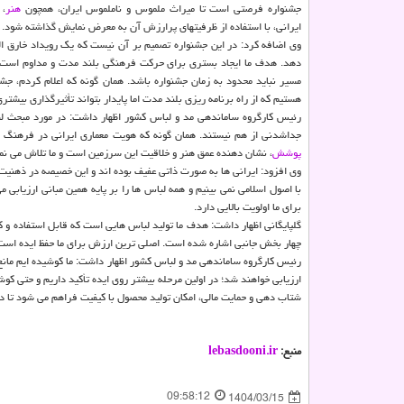
جشنواره فرصتی است تا میراث ملموس و ناملموس ایران، همچون
هنر
، 
ایرانی، با استفاده از ظرفیتهای پرارزش آن به معرض نمایش گذاشته شود.
وی اضافه کرد: در این جشنواره تصمیم بر آن نیست که یک رویداد خارق ال
دهد. هدف ما ایجاد بستری برای حرکت فرهنگی بلند مدت و مداوم است. ب
مسیر نباید محدود به زمان جشنواره باشد. همان گونه که اعلام کردم، جشن
هستیم که از راه برنامه ریزی بلند مدت اما پایدار بتواند تأثیرگذاری بیشتر
رئیس کارگروه ساماندهی مد و لباس کشور اظهار داشت: در مورد مبحث لباس
جداشدنی از هم نیستند. همان گونه که هویت معماری ایرانی در فرهنگ 
پوشش
، نشان دهنده عمق هنر و خلاقیت این سرزمین است و ما تلاش می نمای
وی افزود: ایرانی ها به صورت ذاتی عفیف بوده اند و این خصیصه در ذهنیت 
با اصول اسلامی نمی بینیم و همه لباس ها را بر پایه همین مبانی ارزیابی
برای ما اولویت بالایی دارد.
گلپایگانی اظهار داشت: هدف ما تولید لباس هایی است که قابل استفاده و 
چهار بخش جانبی اشاره شده است. اصلی ترین ارزش برای ما حفظ ایده است،
رئیس کارگروه ساماندهی مد و لباس کشور اظهار داشت: ما کوشیده ایم مانع خ
ارزیابی خواهند شد؛ در اولین مرحله بیشتر روی ایده تأکید داریم و حتی کوشی
شتاب دهی و حمایت مالی، امکان تولید محصول با کیفیت فراهم می شود تا
منبع:
lebasdooni.ir
09:58:12
1404/03/15