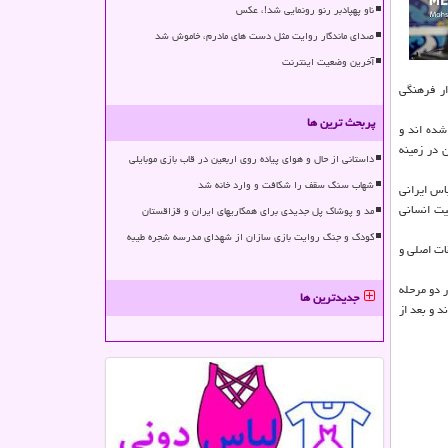
ناو پهپادبر رنو رونمایی شد!، عکس
صدای ماندگار روایت مثل دست های مادرم، خاموش شد
آخرین وضعیت اینترنت
ار فرهنگی
پربحث ترین ها
شده اند و
 در زمینه
داستانی از حال و هوای پیاده روی اربعین در قاب بازی موبایلی
شهاب سنگ سقف را شکافت و وارد خانه شد
اس ایرانی
یت انسانی
مد و پوشاک پل جدیدی برای همکاریهای ایران و قزاقستان
کودک و جنگ روایت بازی سازان از شهدای مدرسه شجره طیبه
ات اصلی و
ر دو مرحله
جدیدترین ها
د و بعد از