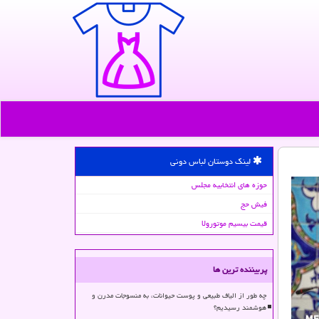
لینک دوستان لباس دونی
حوزه های انتخابیه مجلس
فیش حج
قیمت بیسیم موتورولا
پربیننده ترین ها
چه طور از الیاف طبیعی و پوست حیوانات، به منسوجات مدرن و
هوشمند رسیدیم؟