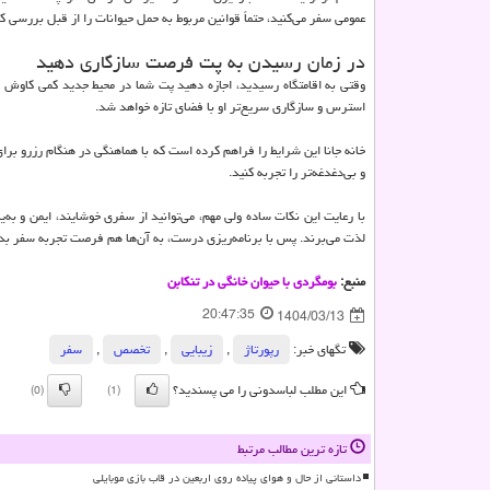
عمومی سفر می‌کنید، حتماً قوانین مربوط به حمل حیوانات را از قبل بررسی کن
در زمان رسیدن به پت فرصت سازگاری دهید
وقتی به اقامتگاه رسیدید، اجازه دهید پت شما در محیط جدید کمی کاوش کن
استرس و سازگاری سریع‌تر او با فضای تازه خواهد شد.
خانه جانا این شرایط را فراهم کرده است که با هماهنگی در هنگام رزرو بر
و بی‌دغدغه‌تر را تجربه کنید.
با رعایت این نکات ساده ولی مهم، می‌توانید از سفری خوشایند، ایمن و به‌
لذت می‌برند. پس با برنامه‌ریزی درست، به آن‌ها هم فرصت تجربه سفر بد
منبع:
بومگردی با حیوان خانگی در تنکابن
20:47:35
1404/03/13
تگهای خبر:
رپورتاژ
,
زیبایی
,
تخصص
,
سفر
این مطلب لباسدونی را می پسندید؟
(0)
(1)
تازه ترین مطالب مرتبط
داستانی از حال و هوای پیاده روی اربعین در قاب بازی موبایلی