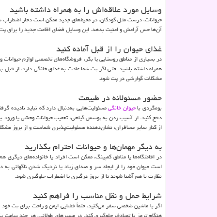
وسایل مورد علاقه‌اش را به همراه داشته باشید
حیوانات، درست مثل کودکان، در محیط‌های جدید ممکن است دچار اضطراب شون
آن‌ها حس آرامش و امنیت بدهد. این وسایل فضای اقامت جدید را برای پت
غذای حیوان را از قبل آماده کنید
در بسیاری از مناطق روستایی یا بکر، فروشگاه‌های تخصصی لوازم حیوانات وج
همراه داشته باشید. حتی اگر پت شما عادت به غذای خانگی دارد، از قبل برنا
مشکلات گوارشی در پت شود.
حضور مسئولانه در طبیعت
بومگردی با
حیوان خانگی
مسئولیت‌هایی به‌دنبال دارد که نباید نادیده گر
دفع کنید. از آسیب زدن به پوشش گیاهی، تعقیب حیوانات وحشی یا ورود به 
از کنار سایر مسافران، نشان‌دهنده مسئولیت‌پذیری شماست و از بروز مشکلا
به دیگر مهمان‌ها و حیوانات احترام بگذارید
در اقامتگاه‌ها یا مناطق کمپینگ، ممکن است افراد یا خانواده‌های دیگری ه
است حیوان خود را از ایجاد سر و صدای زیاد یا نزدیک شدن ناگهانی به دی
نظارت با هم آشنا شوند تا از بروز درگیری یا اضطراب جلوگیری شود.
شرایط حمل و نقل مناسب را فراهم کنید
اگر با ماشین شخصی سفر می‌کنید، حتماً فضایی ایمن و راحت برای پت خود
هنگام ترمز یا تصادف جلوگیری کند. در مسیرهای طولانی، هر چند ساعت یک