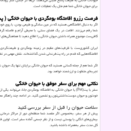
حیوانات خانگی به طبیعت پاسخ مثبتی می‌دهند؛ آن‌ها در جنگل، کنار رودخان
برای حیوان خانگی شما هم مثل یک تعطیلات است.
فرصت رزرو اقامتگاه بومگردی با حیوان خانگی ( پ
اگر به دنبال اقامتگاهی هستید که در عین سادگی و طبیعی بودن، با روی خوش
شما رقم می‌زنند. اقامت در یک فضای سنتی، با محیطی آرام و فاصله گرفت
کافی‌ست موضوع همراه داشتن حیوان خانگی را اطلاع دهید تا هماهنگی‌های 
ایران کشوری‌ست با ظرفیت‌های عظیم در زمینه بومگردی و طبیعت‌گردی. 
اقامتگاه‌هایی که قدم در راه پت‌فرندلی شدن گذاشته‌اند، نقش مهمی در تغی
اگر شما هم از جمله کسانی هستید که حیوان خانگی برایتان تنها یک حیوان 
تجربه‌ای متفاوت و ارزشمند خواهد بود.
نکاتی مهم برای سفر موفق با حیوان خانگی
سفر با پت(Pet) یا حیوان خانگی به اقامتگاه بومگردی جانا، می‌ت
خودتون و حیوان دوست‌داشتنی‌تون رو تضمین کنید. در ادامه، چند راهکار عم
سلامت حیوان را قبل از سفر بررسی کنید
پیش از هر سفر، به‌خصوص اگر مقصد شما منطقه‌ای دور از مراکز درمانی
بیماری‌های انگلی یا پوستی نیست و از نظر جسمی آماده سفر است، اولین ق
کل مدت سفر به‌همراه داشته باشید.