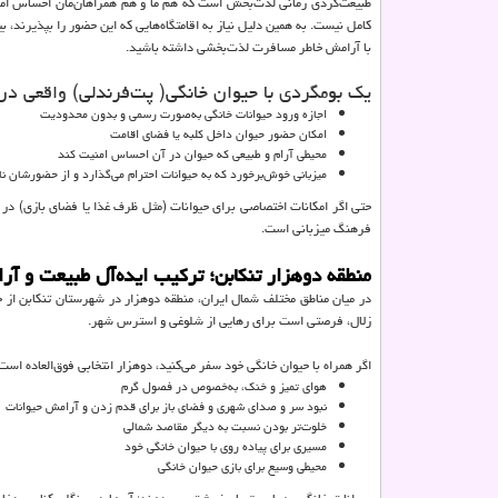
طبیعت‌گردی زمانی لذت‌بخش است که هم ما و هم همراهان‌مان احساس امنی
کامل نیست. به همین دلیل نیاز به اقامتگاه‌هایی که این حضور را بپذیرند، 
با آرامش خاطر مسافرت لذت‌بخشی داشته باشید.
یک بومگردی با حیوان خانگی( پت‌فرندلی) واقعی در 
اجازه ورود حیوانات خانگی به‌صورت رسمی و بدون محدودیت
امکان حضور حیوان داخل کلبه یا فضای اقامت
محیطی آرام و طبیعی که حیوان در آن احساس امنیت کند
میزبانی خوش‌برخورد که به حیوانات احترام می‌گذارد و از حضورشان 
حتی اگر امکانات اختصاصی برای حیوانات (مثل ظرف غذا یا فضای بازی) در د
فرهنگ میزبانی است.
منطقه دوهزار تنکابن؛ ترکیب ایده‌آل طبیعت و آرا
در میان مناطق مختلف شمال ایران، منطقه دوهزار در شهرستان تنکابن از جا
زلال، فرصتی است برای رهایی از شلوغی و استرس شهر.
اگر همراه با حیوان خانگی خود سفر می‌کنید، دوهزار انتخابی فوق‌العاده است.
هوای تمیز و خنک، به‌خصوص در فصول گرم
نبود سر و صدای شهری و فضای باز برای قدم زدن و آرامش حیوانات
خلوت‌تر بودن نسبت به دیگر مقاصد شمالی
مسیری برای پیاده روی با حیوان خانگی خود
محیطی وسیع برای بازی حیوان خانگی