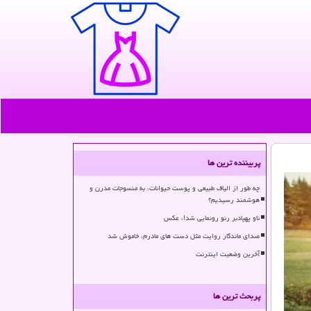
پربیننده ترین ها
چه طور از الیاف طبیعی و پوست حیوانات، به منسوجات مدرن و
هوشمند رسیدیم؟
ناو پهپادبر رنو رونمایی شد!، عکس
صدای ماندگار روایت مثل دست های مادرم، خاموش شد
آخرین وضعیت اینترنت
پربحث ترین ها