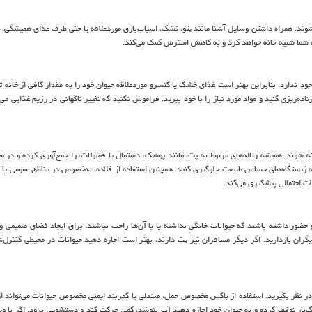
د. همراه داشتن وسایل آشنا مانند پتو، تشک، اسباب‌بازی موردعلاقه یا حتی ظرف غذای همیشگی، می
 شما شبیه خانه خواهد کرد و به کاهش استرس کمک می‌کند.
ود ندارد. بنابراین بهتر است غذای خشک یا کنسرو موردعلاقه حیوان خود را به مقدار کافی از خانه ت
مه‌ریزی کنید و مواد مورد نیاز را با خود ببرید. فراموش نکنید که تغییر ناگهانی در رژیم غذایی می‌
فته شوند. همیشه زباله‌های مربوط به پت، مانند پوشک، دستمال یا فضولات، را جمع‌آوری کرده و در 
زیستگاه‌های حساس طبیعت جلوگیری کنید. همچنین استفاده از قلاده، به‌خصوص در مناطق عمومی یا ه
ت احتمالی پیشگیری می‌کند.
م حضور داشته باشند که حیوانات خانگی نداشته یا با آن‌ها راحت نباشند. برای ایجاد فضای صمیمی و 
گران بازدارید. اگر دیگر مسافران نیز پت دارند، بهتر است اجازه دهید حیوانات در محیطی کنترل‌
 در نظر بگیرید. استفاده از باکس مخصوص حمل، صندلی یا کمربند ایمنی مخصوص حیوانات می‌تواند ا
‌بار توقف کرده و به حیوان خود اجازه دهید آب بنوشد، کمی حرکت کند و دستشویی برود. اگر با وس