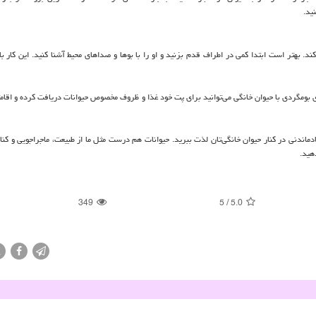
ید.
د. بهتر است ابتدا کمی در اطراف قدم بزنید و او را با بوها و صداهای محیط آشنا کنید. این کار 
ای بومگردی با حیوان خانگی می‌توانید برای پت خود غذا و ظروف مخصوص حیوانات دریافت کرده و اقامت
یادماندنی در کنار حیوان خانگی‌تان لذت ببرید. حیوانات هم درست مثل ما از طبیعت، ماجراجویی و کن
هید.
349
5
/
5.0
X