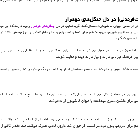
ه و زیر آسمان باز بیشتر آرام می‌گیرند، کم‌تر استرس دارند و فعال‌تر می‌شوند. سفر به مناطقی م
ت‌فرندلی) در دل جنگل‌های دوهزار
 از حضور حیوان خانگی‌تان استقبال کند، گزینه‌هایی در دل
جنگل‌های دوهزار
وجود دارند که این تجر
ن از هیاهوی شهری، می‌تواند هم برای شما و هم برای پت‌تان خاطره‌انگیز و انرژی‌بخش باشد.در 
لازم صورت گیرد.
اما هنوز در مسیر فراهم‌کردن شرایط مناسب برای بومگردی با حیوانات خانگی راه زیادی در پ
یر فرهنگ میزبانی دارند و نیاز دارند دیده و حمایت شوند.
نیست، بلکه عضوی از خانواده است، سفر به شمال ایران و اقامت در یک بومگردی که از حضور او استقبا
واند یکی از بهترین تجربه‌های زندگی‌تون باشه، به‌شرطی که با برنامه‌ریزی دقیق و رعایت چند نکته ساده، آس
لی برای داشتن سفری بی‌دغدغه با حیوان خانگی‌تون ارائه می‌شه:
 شهری است، یک ویزیت ساده توسط دامپزشک توصیه می‌شود. اطمینان از اینکه پت شما واکسینه 
دم برای شروعی بدون دردسر است. اگر حیوان شما داروی خاصی مصرف می‌کند، حتماً مقدار کافی از آ