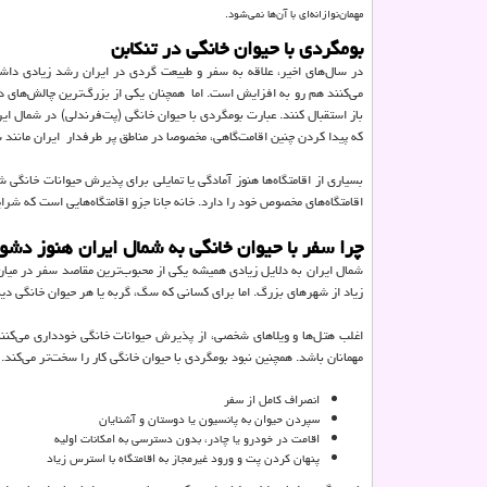
مهمان‌نوازانه‌ای با آن‌ها نمی‌شود.
بومگردی با حیوان خانگی در تنکابن
در سال‌های اخیر، علاقه به سفر و طبیعت گردی در ایران رشد زیادی داشت
می‌کنند هم رو به افزایش است. اما همچنان یکی از بزرگ‌ترین چالش‌های دو
باز استقبال کنند. عبارت بومگردی با حیوان خانگی (پت‌فرندلی) در شمال ایرا
که پیدا کردن چنین اقامت‌گاهی، مخصوصا در مناطق پر طرفدار ایران مانند ش
بسیاری از اقامتگاه‌ها هنوز آمادگی یا تمایلی برای پذیرش حیوانات خانگی
اقامتگاه‌های مخصوص خود را دارد. خانه جانا جزو اقامتگاه‌هایی است که شرا
چرا سفر با حیوان خانگی به شمال ایران هنوز دشو
شمال ایران به دلایل زیادی همیشه یکی از محبوب‌ترین مقاصد سفر در میان 
زیاد از شهرهای بزرگ. اما برای کسانی که سگ، گربه یا هر حیوان خانگی دی
اغلب هتل‌ها و ویلاهای شخصی، از پذیرش حیوانات خانگی خودداری می‌کنند
مهمانان باشد. همچنین نبود بومگردی با حیوان خانگی کار را سخت‌تر می‌کند.
انصراف کامل از سفر
سپردن حیوان به پانسیون یا دوستان و آشنایان
اقامت در خودرو یا چادر، بدون دسترسی به امکانات اولیه
پنهان کردن پت و ورود غیرمجاز به اقامتگاه با استرس زیاد