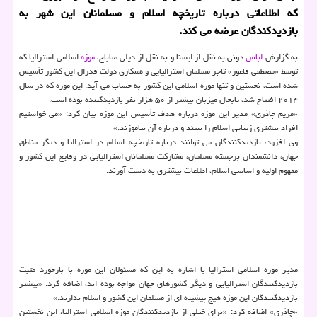
كه اطلاعاتی درباره تاریخچه اسلام و مسلمانان این شهر به
بازدیدكندگان عرضه می كند.
به گزارش
لباس
دونی به نقل از ایسنا و به نقل از دیلی صاباح،
موزه
اسلامی استرالیا كه
توسط «مصطفی فاعور» تاجر مسلمان استرالیایی و همكاری دولت فدرال این كشور تأسیس
شده است، نخستین و تنها موزه اسلامی این كشور به حساب می آید. این موزه كه در سال
۲۰۱۴ افتتاح شد، تابحال میزبان بیشتر از ۵۰ هزار نفر بازدیدكننده بوده است.
«مریم چادْری» مدیر این موزه درباره هدف تأسیس این موزه بیان كرد: «می خواستیم
افراد بیشتری زیبایی اسلام را ببیند و درباره آن بیاموزند.»
وی افزود، بازدیدكنندگان می توانند درباره تاریخچه اسلام در استرالیا و دیگر مناطق
جهان، دانشمندان برجسته مسلمان، مشاركت مسلمانان استرالیایی در وقایع این كشور و
مفهوم اولیه و اساسی اسلام، اطلاعات بیشتری به دست آورند.
مدیر موزه اسلامی استرالیا با اشاره به این كه مسئولان این موزه با بازخورد مثبت
بازدیدكنندگان استرالیایی و دیگر كشورهای جهان مواجه بوده اند، اضافه كرد: «بیشتر
بازدیدكنندگان این موزه هیچ پیشینه ای از مسلمان این كشور و اسلام ندارند.»
«چادْری» اضافه كرد: «برای خیلی از بازدیدكنندگان موزه اسلامی استرالیا، این نخستین