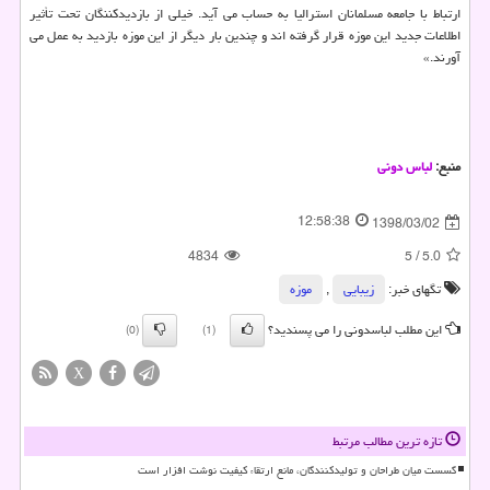
ارتباط با جامعه مسلمانان استرالیا به حساب می آید. خیلی از بازدیدكننگان تحت تأثیر
اطلاعات جدید این موزه قرار گرفته اند و چندین بار دیگر از این موزه بازدید به عمل می
آورند.»
منبع:
لباس دونی
12:58:38
1398/03/02
4834
5
/
5.0
تگهای خبر:
زیبایی
,
موزه
این مطلب لباسدونی را می پسندید؟
(0)
(1)
X
تازه ترین مطالب مرتبط
گسست میان طراحان و تولیدکنندگان، مانع ارتقاء کیفیت نوشت افزار است