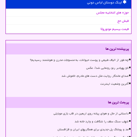
لینک دوستان لباس دونی
حوزه های انتخابیه مجلس
فیش حج
قیمت بیسیم موتورولا
پربیننده ترین ها
چه طور از الیاف طبیعی و پوست حیوانات، به منسوجات مدرن و هوشمند رسیدیم؟
ناو پهپادبر رنو رونمایی شد!، عکس
صدای ماندگار روایت مثل دست های مادرم، خاموش شد
آخرین وضعیت اینترنت
پربحث ترین ها
داستانی از حال و هوای پیاده روی اربعین در قاب بازی موبایلی
شهاب سنگ سقف را شکافت و وارد خانه شد
مد و پوشاک پل جدیدی برای همکاریهای ایران و قزاقستان