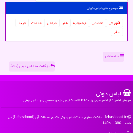
موضوع های لباس دونی
آموزش
تخصص
جشنواره
هنر
طراحی
خدمات
خرید
سفر
صفحه اخبار
بازگشت به لباس دونی (خانه)
لباس دونی
فروش لباس : از لباس‌های روز دنیا تا کلاسیک‌ترین طرحها همه چی در لباس دونی
lebasdooni.ir - مالکیت معنوی سایت لباس دونی متعلق به مالک آن (Lebasdooni) می
باشد - 1396 -1405