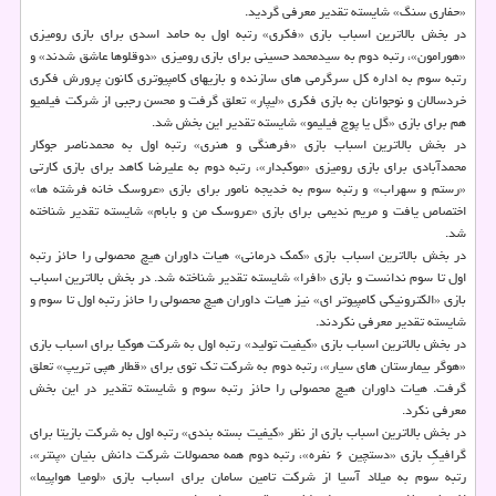
«حفاری سنگ» شایسته تقدیر معرفی گردید.
در بخش بالاترین اسباب بازی «فکری» رتبه اول به حامد اسدی برای بازی رومیزی
«هورامون»، رتبه دوم به سیدمحمد حسینی برای بازی رومیزی «دوقلوها عاشق شدند» و
رتبه سوم به اداره کل سرگرمی های سازنده و بازیهای کامپیوتری کانون پرورش فکری
خردسالان و نوجوانان به بازی فکری «لیپار» تعلق گرفت و محسن رجبی از شرکت فیلمیو
هم برای بازی «گل یا پوچ فیلیمو» شایسته تقدیر این بخش شد.
در بخش بالاترین اسباب بازی «فرهنگی و هنری» رتبه اول به محمدناصر جوکار
محمدآبادی برای بازی رومیزی «موکبدار»، رتبه دوم به علیرضا کاهد برای بازی کارتی
«رستم و سهراب» و رتبه سوم به خدیجه نامور برای بازی «عروسک خانه فرشته ها»
اختصاص یافت و مریم ندیمی برای بازی «عروسک من و بابام» شایسته تقدیر شناخته
شد.
در بخش بالاترین اسباب بازی «کمک درمانی» هیات داوران هیچ محصولی را حائز رتبه
اول تا سوم ندانست و بازی «افرا» شایسته تقدیر شناخته شد. در بخش بالاترین اسباب
بازی «الکترونیکی کامپیوتر ای» نیز هیات داوران هیچ محصولی را حائز رتبه اول تا سوم و
شایسته تقدیر معرفی نکردند.
در بخش بالاترین اسباب بازی «کیفیت تولید» رتبه اول به شرکت هوکیا برای اسباب بازی
«هوگر بیمارستان های سیار»، رتبه دوم به شرکت تک توی برای «قطار هپی تریپ» تعلق
گرفت. هیات داوران هیچ محصولی را حائز رتبه سوم و شایسته تقدیر در این بخش
معرفی نکرد.
در بخش بالاترین اسباب بازی از نظر «کیفیت بسته بندی» رتبه اول به شرکت بازیتا برای
گرافیکِ بازی «دستچین ۶ نفره»، رتبه دوم همه محصولات شرکت دانش بنیان «پنتر»،
رتبه سوم به میلاد آسیا از شرکت تامین سامان برای اسباب بازی «لومیا هواپیما»