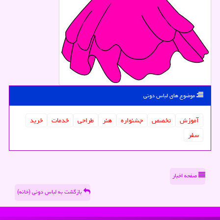
موضوع های لباس دونی
آموزش
تخصص
جشنواره
هنر
طراحی
خدمات
خرید
سفر
صفحه اخبار
بازگشت به لباس دونی (خانه)