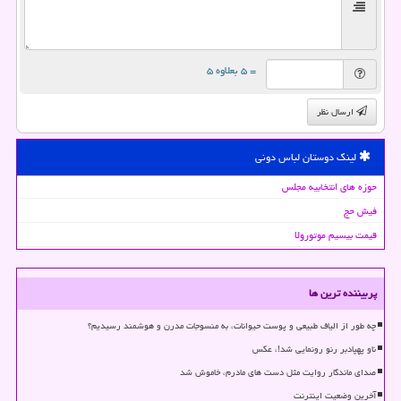
= ۵ بعلاوه ۵
ارسال نظر
لینک دوستان لباس دونی
حوزه های انتخابیه مجلس
فیش حج
قیمت بیسیم موتورولا
پربیننده ترین ها
چه طور از الیاف طبیعی و پوست حیوانات، به منسوجات مدرن و هوشمند رسیدیم؟
ناو پهپادبر رنو رونمایی شد!، عکس
صدای ماندگار روایت مثل دست های مادرم، خاموش شد
آخرین وضعیت اینترنت