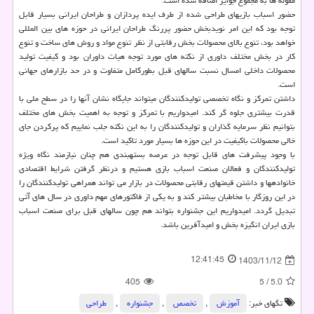
مقوله ها به مجموع جوایز اضافه شده است.
حضور اسباب بازیهای طراحی شده از طرف ایده پردازان و طراحان ایرانی بسیار قابل
توجه بود که این امر نویدبخش حضور پررنگ طراحان ایرانی در حوزه های بین المللی
خواهد بود، تنوع بالای محصولات بخش رقابتی از نظر تنوع مواد و روش های ساخت و تنوع
کار در بخش مختلف داوری از نکته های مورد توجه هیات داوران بود و کیفیت تولید
محصولات داخلی امسال نسبت سالهای قبل بطورکامل متفاوت و در حد بازارهای جهانی
است.
داشتن تمرکز و نگاه تخصصی تولیدکنندگان میتواند جایگاه نشان آنها را در سطح ملی با
قدرت بیشتری جلوه گر کند. امیدواریم با تمرکز و توجه به اهمیت بخش های مختلف
بتوانیم نظر سرمایه گذاران و تولیدکنندگان را به این نکته جلب نماییم که پرکردن جای
خالی محصولات باکیفیت در این حوزه ها بسیار مورد تاکید است.
با وجود پیشرفت های قابل توجه در عرصه بستهبندی هم چنان نیازمند نگاه ویژه
تولیدکنندگان و فعالان صنعت اسباب بازی هستیم و درنظر گرفتن شرایط اقتصادی
خانوادهها و داشتن قیمتهای رقابتی محصولات در بازار می تواند همراهی تولیدکنندگان را
در این روزگار با مخاطبان بیشتر کند و به یکی از فاکتورهای مهم داوری در سال های آتی
تبدیل گردد. امیدواریم این جشنواره بتواند هم چون سالهای قبل برای صنعت اسباب
بازی ایران انگیزه بخش و امیدآفرین باشد.
12:41:45
1403/11/12
405
5
/
5.0
تگهای خبر:
آموزش
,
تخصص
,
جشنواره
,
طراحی