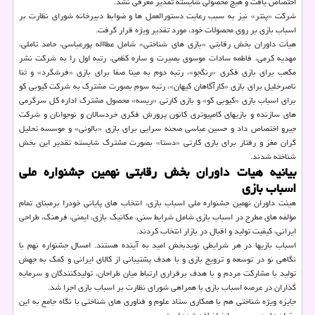
اختصاص یافت و هیچ محصولی شایسته تقدیر معرفی نشد.
شرکت «پنتر» نیز به سبب رعایت دستورالعمل ها و ضوابط دبیرخانه شورای نظارت بر
اسباب بازی بر روی محصولات خود، مورد تقدیر ویژه قرار گرفت.
هیأت داوران بخش رقابتی «بازی های شناختی» شامل عطااله پورعباسی، حامد تاملی،
مهدیه کرمی، فاطمه سادات موسوی بصیرت و ساره کظمی، رتبه اول را به شرکت نشر
مکعب برای بازی فکری «رنگجو»، رتبه دوم به مینا صفا برای بازی «فرشگرد» و ثنا
ناصرخلیل برای بازی «کارآگاهان کیهان»، رتبه سوم بصورت مشترک به شرکت کیوبی کو
برای اسباب بازی «کیوبی کو» و بازی کارتی «ریسه» محصول مشترک اداره کل سرگرمی
های سازنده و بازیهای کامپیوتری کانون پرورش فکری خردسالان و نوجوانان و شرکت
جیرو اختصاص داد و حسین عباسی صحنه سرایی برای بازی «بالونی» و موسسه تحلیل
گران مغز و رفتار برای بازی کارتی «دستا» بصورت مشترک شایسته تقدیر این بخش
شناخته شدند.
بیانیه هیات داوران بخش رقابتی نهمین جشنواره ملی
اسباب بازی
هیئت داوران نهمین جشنواره ملی اسباب بازی، انتخاب های پایانی خودرا برمبنای تمام
مؤلفه های مطرح در اسباب بازی شامل شرایط سنی، مکانیک بازی، ایمنی، فرهنگ، طراحی
ایرانی، کیفیت تولید و اقبال در بازار انتخاب کردند.
اسباب بازیها در هر شرایطی نویدبخش امید به آینده هستند. امسال جشنواره نهم با
نگاهی نو در توسعه و ترویج بازی و با هدف پشتیبانی از کالای ایرانی و کمک به جهش
تولید با مشارکت مردم و با هدف برقراری ارتباط میان طراحان، تولیدکنندگان و سرمایه
گذاران در عرصه اسباب بازی با همراهی شورای نظارت بر اسباب بازی اجرا شد.
جایزه ویژه شناختی هم با همکاری ستاد علوم و فناوری های شناختی با نگاه جامع به این