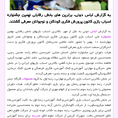
به گزارش لباس دونی، برترین های بخش رقابتی نهمین جشنواره
اسباب بازی کانون پرورش فکری کودکان و نوجوانان معرفی گشتند.
به گزارش
لباس
دونی به نقل از مهر، بالاترین اسباب بازیهای بخش رقابتی نهمین
جشنواره
ملی اسباب بازی کانون پرورش فکری خردسالان و نوجوانان عصر امروز
چهارشنبه ۱۰ بهمن با حضور حامد علامتی مدیرعامل کانون پرورش فکری و دست
اندرکاران صنعت اسباب بازی معرفی گشتند.
هیأت داوران این جشنواره شامل احسان منشی، امیرحسن سلام زاده، محسن رجبی،
محمدحسین فرجو، مسعود حسنلو، لیلا بابایی، عطااله پورعباسی، حامد تاملی، مهدیه کرمی،
فاطمه سادات موسوی بصیرت و ساره کظمی، بالاترین اسباب بازیهای ایرانی را در بخش
های «حرکتی و مهارتی، آموزشی و کمک آموزشی، فکری، فرهنگی و هنری، کمک درمانی،
الکترونیکی کامپیوتری، کیفیت تولید و بسته بندی» معرفی کردند.
در بخش بالاترین اسباب بازی «حرکتی و مهارتی» رتبه اول به گروه
محصولات
کارگاه «پنتر
کیدز»، رتبه دوم به مهدی رحمان پور برای بازی «اوسابلد» تعلق گرفت. هیات داوران
محصولی را حایز رتبه سوم ندانست و از الهام مهری از شرکت آوای بامدادان برای محصول
«دستمال پارچه ای» تقدیر گردید.
در بخش بالاترین اسباب بازی «آموزشی و کمک آموزشی» رتبه اول به «کیت آموزشی ۶۵
قطعه میکروسکوپ» از شرکت کاوشگران دانش آزما، رتبه دوم به محمدحسین علیزاده
کیایی برای بازی رومیزی «سالچی»، رتبه سوم به «کتاب خونه بازی» از شرکت طلوع ذهن
خلاق اختصاص یافت. شهرزاد کریمی از شرکت علوم خلاق
مدرسه
برای بسته آموزشی