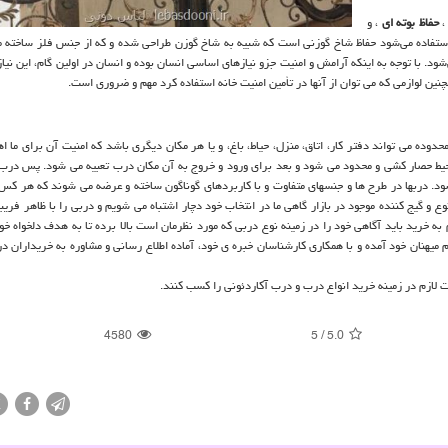
حفاظ بوته ای
، و
ه استفاده می‌شود حفاظ شاخ گوزنی است که شبیه به شاخ گوزن طراحی شده و که از جنس فلز ساخته 
شود. با توجه به اینکه آرامش و امنیت جزو نیازهای اساسی انسان بوده و انسان در اولین گام، این نیاز
چنین لوازمی که می توان از آنها در تأمین امنیت خانه استفاده کرد مهم و ضروری است.
ده می تواند دفتر کار، اتاق، منزل، حیاط، باغ، و یا هر مکان دیگری باشد که امنیت آن برای ما اه
حیط حصار کشی و محدود می شود و بعد برای ورود و خروج به آن مکان درب تعبیه می شود. پس درب
. دربها در طرح ها و جنسهای متفاوت و با کاربردهای گوناگون ساخته و عرضه می شوند که هر کس بن
وع و گیج کننده موجود در بازار گاهی ما در انتخاب خود دچار اشتباه می شویم و دربی را با ظاهر فریب
 به خرید باید آگاهی خود را در زمینه نوع دربی که مورد نظرمان است بالا برده تا به هدف دلخواه خ
میهنان خود آمده و با همکاری کارشناسان خبره ی خود، آماده اطلاع رسانی و مشاوره به خریداران در
ت لازم در زمینه خرید انواع درب و درب آکاردئونی را کسب کنند.
4580
5
/
5.0
X