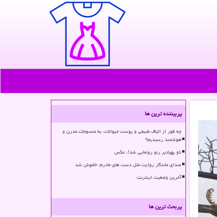
پربیننده ترین ها
چه طور از الیاف طبیعی و پوست حیوانات، به منسوجات مدرن و
هوشمند رسیدیم؟
ناو پهپادبر رنو رونمایی شد!، عکس
صدای ماندگار روایت مثل دست های مادرم، خاموش شد
آخرین وضعیت اینترنت
پربحث ترین ها