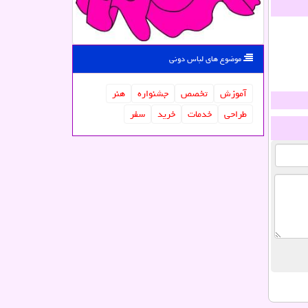
موضوع های لباس دونی
آموزش
تخصص
جشنواره
هنر
طراحی
خدمات
خرید
سفر