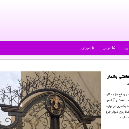
رید
طراحی
آموزش
فاظتی بشمار
.
ر واقع جزو مکان
. امنیت و آرامش
 یکسری از لوازم
اظ روی دیوار جزو
د دارند.