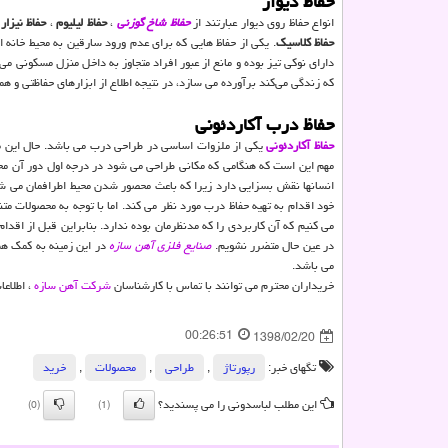
حفاظ دیوار
انواع حفاظ روی دیوار عبارتند از
حفاظ شاخ گوزنی
،
حفاظ لیلیوم
،
حفاظ نیزار
،
حفاظ کلاسیک
. یکی از حفاظ‌ هایی که برای عدم ورود سارقین به محیط خان
دارای نوکی تیز بوده و مانع از عبور افراد متجاوز به داخل منزل مسکونی می‌
که زندگی می‌کند برآورده می سازد، در نتیجه اطلاع از ابزارهای حفاظتی و هم
حفاظ درب آکاردئونی
حفاظ آکاردئونی
یکی از ملزوات اساسی در طراحی درب می باشد. حال این محدو
مهم این است که هنگامی که مکانی طراحی می شود در درجه اول دور آن م
انسانها نقش بسزایی دارد زیرا که باعث محصور شدن محیط اطرافمان می شود
خود اقدام به تهیه حفاظ درب مورد نظر می کند. اما با توجه به محصولات متن
می کنیم که آن کاربردی را که مدنظرمان بوده ندارد. بنابراین قبل از اقدام
در عین حال متضرر نشویم.
صنایع فلزی آهن سازه
در این زمینه به کمک هم 
می باشد.
خریداران محترم می توانند با تماس با کارشناسان
شرکت آهن سازه
، اطلاعا
00:26:51
1398/02/20
تگهای خبر:
رپورتاژ
,
طراحی
,
محصولات
,
خرید
این مطلب لباسدونی را می پسندید؟
(0)
(1)