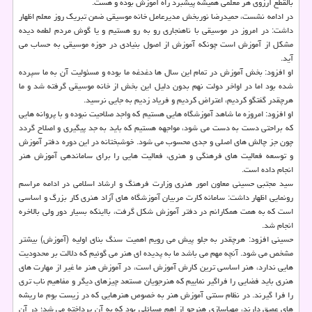
بالقطع آرزوی هر معلمی همیشه پیشبرد راه آموزش بوده و هست.
در ادامه نشست، حمیدرضا نوربخش مدیرعامل خانه موسیقی ضمن تبریك روز معلم اظهار
داشت: در امروز در موسیقی با ناهنجاری رو به رو هستیم و یا گوش مردم لطمه دیده
مشكل از آموزش است چونكه آموزش از اصول بنیادی در حوزه موسیقی به حساب می
آید.
او افزود: بخش آموزش در تمام این سال ها دغدغه ما بوده و مسئولیت آن به ما سپرده
شده بود اما در اواخر دولت نهم بدون دلیل این بخش از خانه موسیقی گرفته شد و ما
هرچقدر گفتگو كردیم، اعتراض كردیم و فریاد زدیم به جایی نرسید.
او افزود: امروزه ما شاهد آموزشگاه هایی هستیم كه واجد صلاحیت نبوده و با پروانه هایی
كه براحتی دست به دست می شود، مواجهه هستیم كه باید به جد پیگیری و اصلاح گردد
چون جز چالش های اصلی و جدی محسوب می شود. خوشبختانه در این دوره دفتر آموزش
و توسعه فعالیت های فرهنگی و هنری، فعالیت هایی را برای ساماندهی آموزش هنر
انجام داده است.
سید مجتبی حسینی معاون امور هنری وزارت فرهنگ و ارشاد اسلامی در ادامه مراسم
رونمایی اظهار داشت: سامانه كارت مربیان آموزشگاه های آزاد هنری كار بزرگ و اساسی
است كه به همت همكارانم در دفتر آموزش شكل گرفت، بااینكه بسیار دور ولی بالاخره
انجام شد.
حسینی افزود: هرچقدر به جلو پیش می رویم اهمیت سنگ بنای اولیه (آموزش) بیشتر
مشخص می شود. آنچه مهم می باشد ما به پدیده ای هنر می گوئیم كه دلالت بر محدودیت
هایی ندارد، هنر اساسی ترین كارش آموزش است، در آموزش هنر ما غیر از مهارت های
هنری باید فضایی را فراگیر نماییم كه هنرجویان مستعد چیزهای دیگر و مفاهیم ناب تری
را فرا گیرند. در نظام سنتی آموزش هنر به خصوص هنرهایی كه در زیست بوم ما ریشه
های عمیق دارند، مهیاسازی هنرجو از اهم مسائلی بود كه به آن پرداخته می شد؛ در آن