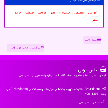
موضوع های لباس دونی
آموزش
تخصص
جشنواره
هنر
طراحی
خدمات
خرید
سفر
صفحه اخبار
بازگشت به لباس دونی (خانه)
لباس دونی
فروش لباس : از لباس‌های روز دنیا تا کلاسیک‌ترین طرحها همه چی در لباس دونی
lebasdooni.ir - مالکیت معنوی سایت لباس دونی متعلق به مالک آن (Lebasdooni) می
باشد - 1396 -1405
میانبرهای لباس دونی