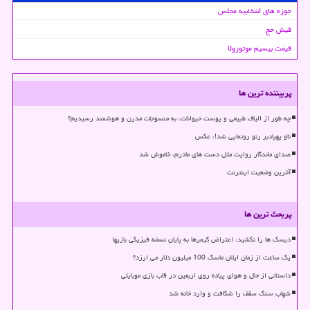
حوزه های انتخابیه مجلس
فیش حج
قیمت بیسیم موتورولا
پربیننده ترین ها
چه طور از الیاف طبیعی و پوست حیوانات، به منسوجات مدرن و هوشمند رسیدیم؟
ناو پهپادبر رنو رونمایی شد!، عکس
صدای ماندگار روایت مثل دست های مادرم، خاموش شد
آخرین وضعیت اینترنت
پربحث ترین ها
دیسک ها را نکشید، اعتراض گیمرها به پایان نسخه فیزیکی بازیها
یک ساعت از زمان ایلان ماسک 100 میلیون دلار می ارزد؟
داستانی از حال و هوای پیاده روی اربعین در قاب بازی موبایلی
شهاب سنگ سقف را شکافت و وارد خانه شد