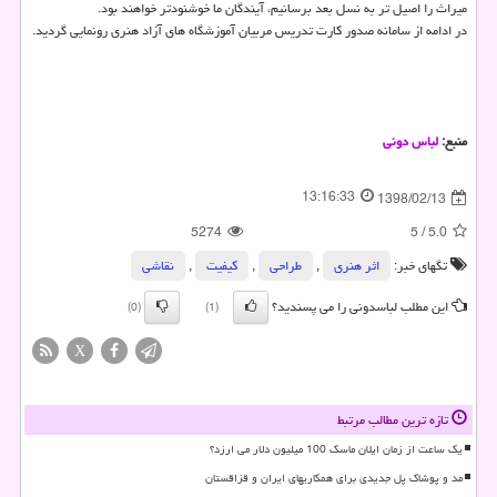
میراث را اصیل تر به نسل بعد برسانیم، آیندگان ما خوشنودتر خواهند بود.
در ادامه از سامانه صدور كارت تدریس مربیان آموزشگاه های آزاد هنری رونمایی گردید.
منبع:
لباس دونی
13:16:33
1398/02/13
5274
5
/
5.0
تگهای خبر:
اثر هنری
,
طراحی
,
كیفیت
,
نقاشی‌
این مطلب لباسدونی را می پسندید؟
(0)
(1)
X
تازه ترین مطالب مرتبط
یک ساعت از زمان ایلان ماسک 100 میلیون دلار می ارزد؟
مد و پوشاک پل جدیدی برای همکاریهای ایران و قزاقستان