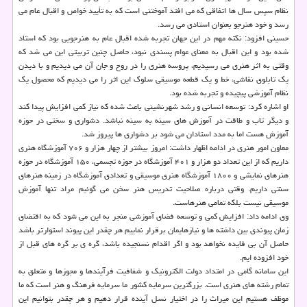
نظام سپس سال ها اتفاقی كه می افتد آموختنی است كه به تأیید خواص و اقبال عام می
رسد و خود هنرجو بعنوان استادی می رسد.
حسینی افزود: نكته مهم در این جهان تجربه شده اقبال عام به هنرجویی بود كه استاد
شده بود و این اقبال به معنای عوام پسندی نبود، حاصل چنین تربیتی این می شد كه
وقتی به اثر هنری می رسیدیم، پروسه هنری را در روح و جان آن می دیدیم و با دیدن
یك تابلوی نقاشی، خط و یك قطعه موسیقی سلوك این اثر را می دیدیم كه محصول یك
نظام آموزشی پیچیده و تجربه شده بود.
او اشاره كرد: توسعه انسانی و رشد شهرنشینی باعث شده كه نیاز كمی افزایش پیدا كند
و دیگر تاب و طاقت در آموزش های سینه به سینه نباشد. دشواری و سختی در حوزه
آموزش هست اما به مدد استادان می شود بر دشواری ها پیروز شد.
معاون امور هنری در ادامه اظهار داشت: امروز بیشتر از چهار هزار و ۷۰۶ آموزشگاه هنری
داریم كه از این تعداد دو هزار و ۴۰۱ آموزشگاه در حوزه تجسمی، ۱۵۰ آموزشگاه در حوزه
هنرهای نمایشی و ۱۸۰۰ آموزشگاه هنری موسیقی و تعدادی آموزشگاه در زمینه هنرهای
سنتی داریم. وقتی درباره صلاحیت تدریس هنر سخن می گوئیم مراد تنها آموزش
موسیقی نیست بلكه تمامی هنرهاست.
وی ادامه داد: افزایش كمی و توسعه فضای آموزشی منجر به این می شود كه به اقتضای
زمان پیوندی بین داشته ها و نیازهایمان برقرار نماییم هر چقدر این پیوند استوارتر باشد
حاصل آن بی فایده نخواهد بود و اگر اقدام نسنجیده باشد، گره ی بر گره های قبل از
خود افزوده ایم.
این سامانه گامی در امتداد دولت الكترونیك و شفافیت فرآیندها و مجوزها و متعلق به
تمام رشته های هنری است. بزرگترین سرمایه كشور ما سرمایه فرهنگ و هنر است كه ما
موظف هستیم این میراث را در اختیار نسل آینده قرار دهیم و هر چقدر بتوانیم این