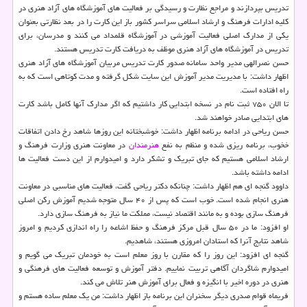
تدریس بپردازند و مراجع نظارت و رسیدگی بر فعالیت های آموزشگاه های آزاد هنری در
كلیه ادارات فرهنگ و ارشاد اسلامی سراسر كشور باز این كارت را در بعد نظارتی بعنوان
یكی از مدارك اصلی فعالیت آموزشی در آموزشگاه قلمداد می كنند و مدرسان، برای
تدریس در آموزشگاه های آزاد هنری موظف به دریافت كارت تدریس هستند.
حسن نصرالهی مدیر واحد سامانه صدور كارت تدریس مربیان آموزشگاه های آزاد هنری
اظهار داشت: با مدیریت مدیر آموزش این سایت شكل گرفته و مدت كوتاهی است كه به
راه افتاده است.
تا الان ۷۵۰ ثبت نام در نسخه ابتدایی كار داشتیم كه اگر مدارك آنها كامل باشد كارت
های ابتدایی صادر خواهند شد.
حسن ریاحی در ادامه برنامه اظهار داشت: خوشبختانه این روزها شاهد رخ دادن اتفاقات
خخوب، برنامه ریزی شده و منظم به نفع
هنرمندان
در معاونت هنری وزارت فرهنگ و
ارشاد اسلامی هستیم كه جای تبریك و تشكر دارد و امیدوارم از این دست فعالیت ها
ادامه داشته باشد.
داوود گنجه ای هم اظهار داشت: چنانكه دكتر ریاحی گفت، فعالیت های مناسبی در معاونت
هنری انجام شده است. خوب است كه پس از ۴۰ سال متوجه شدیم آموزش ركن اصلی
فرهنگ سازی بوده و به مانند اقتصاد نیست، مملكت ما نیاز به فرهنگ سازی دارد.
او افزود: ما در ۵۰ سال قبل مركز فرهنگ و حفظ اشاعه را راه اندازی كردیم و امروز
شاهد نتایج آنرا كه استادان امروزی هستند، شاهدیم.
گنجه ای افزود: این روز را كه مقارن با روز معلم است به خودمان تبریك می گویم و
امیدوارم شاگردان آگاهی تربیت نماییم. دفتر آموزش و توسعه فعالیت های فرهنگی و
هنری در دوره اخیر با انگیزه و فعال برای آموزش هنر تلاش می كند.
فریماه قوام صدری دیگر سخنران این برنامه باز اظهار داشت: من یك معلم ساده هستم و