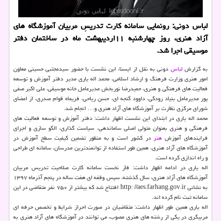
لباس دونی: رونمایی سامانه كارت تدریسِ مربیان آموزشگاه های
آزاد هنری، روز چهارشنبه ۱۱اردیبهشت ماه در ساختمان دفتر
موسیقی اجرا شد.
به گزارش
لباس
دونی به نقل از ایسنا، این نشست با حضور سیدمجتبی حسینی معاون
امور هنری وزارت فرهنگ و ارشاد اسلامی، محمد اله یاری مدیر دفتر آموزش و توسعه
فعالیت های فرهنگی و هنری، حمیدرضا نوربخش مدیرعامل خانه موسیقی، علی اكبر صفی
پور مدیرعامل بنیاد رودكی، داوود گنجه ای، حسن ریاحی، فریماه قوام صدری، از اعضای
شورای مركزی نظارت بر آموزشگاه های آزاد هنری و… انجام شد.
محمد اله یاری در ابتدای این نشست اظهار داشت: دفتر آموزش و توسعه فعالیت های
فرهنگی و هنری بعنوان متولی اصلی ساماندهی، سیاست گذاری، الگو سازی و اجرای
فرایندهای آموزش
هنر
در كشور است و به منظور تضمین كیفیت سطح آموزش در
آموزشگاه های آزاد هنری، همین طور استفاده از توانمندترین مدرسان، سامانه ای طراحی
و راه اندازی كرده است.
اله یاری در ادامه اظهار داشت: فاز نخست سامانه كارت صلاحیت تدریس مربیان
آموزشگاه های آزاد هنری، سال گذشته، سپس وقفه ای هفت ساله در پنجم آذرماه ۱۳۹۷
به نشانی http: //aes.farhang.gov.ir افتتاح شد كه بیشتر از ۷۵۰ نفر متقاضی در این
سامانه ثبت نام كرده اند.
اله یاری همین طور اظهار داشت: متقاضیان در صورت احراز شرایط و تخصص حرفه ای
مربیگری در یكی از رشته های هنری مصوب، می توانند در آموزشگاه های آزاد هنری به