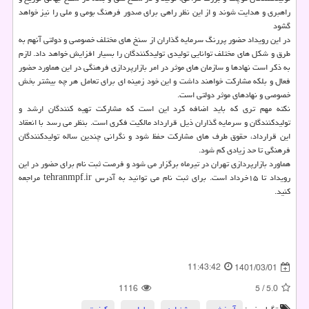
راهبری و هدایت شوند و از این نظر راهی برای صدور فرهنگ بومی و ملی را نیز خواهد
گشود
در این رویداد حضور پررنگ سرمایه گذاران از سنخ های مختلف خصوصی و دولتی آنهم به
طرق و شکل های مختلف توانایی تولیدی تولیدکنندگان را بسیار افزایش خواهد داد. لازم
به ذکر است نهادها و سازمان های موثر در امر بازارپردازی فرهنگی در این هماورد حضور
فعال و بلکه مشارکت خواهند داشت و این خود زمینه ای برای تعامل هر چه بیشتر بخش
خصوصی و نهادهای موثر دولتی است.
نکته مهم تری که باید اضافه کرد این است که مشارکت تهیه کنندگان ارشد و
تولیدکنندگان و سرمایه گذاران ذیل قرارداد مالکیت فکری است. بنظر می رسد با انعقاد
این قرارداد، حقوق طرف های مشارکت حفظ شود و نگرانی چندین ساله تولیدکنندگان
فرهنگی تا حد زیادی کم شود.
هماورد بازارپردازی تهران در تیرماه برگزار می شود و فرصت ثبت نام برای حضور در این
رویداد تا ۱۵خرداد است. برای ثبت نام می توانید به آدرس tehranmpf.ir مراجعه
کنید.
11:43:42
1401/03/01
1116
5
/
5.0