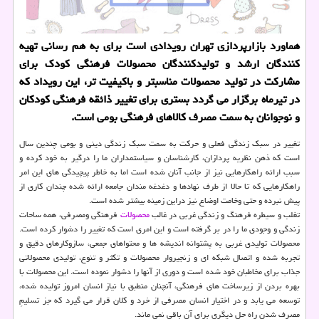
هماورد بازارپردازی تهران رویدادی است برای به هم رسانی تهیه
کنندگان ارشد و تولیدکنندگان محصولات فرهنگی کودک برای
مشارکت در تولید محصولات مناسبتر و باکیفیت تر، این رویداد که
در تیرماه برگزار می گردد بستری برای تغییر ذائقه فرهنگی کودکان
و نوجوانان به سمت مصرف کالاهای فرهنگی بومی است.
تغییر در سبک زندگی فعلی و حرکت به سمت سبک زندگی دینی و بومی چندین سال
است که ذهن نظریه پردازان، کارشناسان و سیاستمداران ما را درگیر به خود کرده و
سبب ارائه راهکارهایی نیز از جانب آنان شده است اما به خاطر پیچیدگی های این امر
راهکارهایی که تا حالا از طرف نهادها و دغدغه مندان جامعه ارائه شده چندان کاری از
پیش نبرده و حتی وخامت اوضاع نیز دراین زمینه بیشتر شده است.
تغلب و سیطره فرهنگ و زندگی غربی در غالب
محصولات
فرهنگی ومصرفی، همه ساحات
زندگی و وجودی ما را در بر گرفته است و این امری است که تغییر را دشوار کرده است.
محصولات تولیدی غربی به پشتوانه اندیشه ها و محتواهای جمعی، سازوکارهای دقیق و
تجربه شده و اتصال شبکه ای و زنجیروار محصولات و تکثر و تنوع، تولیدی محصولاتی
جذاب برای مخاطبان خود شده است و دوری از آنها را دشوار نموده است. این محصولات با
بهره بردن از زیرساخت های فرهنگی، آنچنان منطبق با نیاز انسان امروز تولیده شده،
توسعه می یابد و در اختیار انسان مصرفی از خرد و کلان قرار می گیرد که جز تسلیمِ
مصرف شدن راه حل دیگری برای آن باقی نمی ماند.