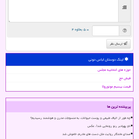
= ۵ بعلاوه ۴
ارسال نظر
لینک دوستان لباس دونی
حوزه های انتخابیه مجلس
فیش حج
قیمت بیسیم موتورولا
پربیننده ترین ها
چه طور از الیاف طبیعی و پوست حیوانات، به منسوجات مدرن و هوشمند رسیدیم؟
ناو پهپادبر رنو رونمایی شد!، عکس
صدای ماندگار روایت مثل دست های مادرم، خاموش شد