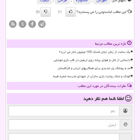
تگهای خبر:
آموزش
,
جشنواره
,
طراحی
,
كیفیت
این مطلب لباسدونی را می پسندید؟
(0)
(1)
X
تازه ترین مطالب مرتبط
یک ساعت از زمان ایلان ماسک 100 میلیون دلار می ارزد؟
داستانی از حال و هوای پیاده روی اربعین در قاب بازی موبایلی
مد و پوشاک پل جدیدی برای همکاریهای ایران و قزاقستان
کودک و جنگ روایت بازی سازان از شهدای مدرسه شجره طیبه
نظرات بینندگان در مورد این مطلب
لطفا شما هم
نظر دهید