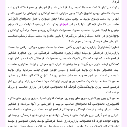
کرد؟.
چگونه می توان کیفیت محصولات بومی را افزایش داد و از این طریق مصرف کنندگان را به
مصرف کالاهای بومی تشویق کرد؟ چطور میتوان ذائقه کودکان و نوجوانان را تغییر داد و
آنها را به سمت وسوی تولیدات بومی سوق داد؟ چطور میتوان با حمل محتواهای آموزشی
مناسب بر کالاهای کودکان آنها را در امر
آموزش
و تربیت یاری نمود؟ نهایت این که چطور
میتوان با ایجاد شرایط مناسب مصرف محصولات فرهنگی رویه و سبک زندگی کودکان و
نوجوانان و در ادامه سبک زندگی بزرگترها را تغییر داد و به سمت سبک زندگی متناسب
با ارزش های فرهنگی و دینی سوق داد؟.
هماورد(جشنواره) بازارپردازی تهران گامی است به سمت چنین حرکتی، راهی به سمت
بازارپردازی فرهنگی بوسیله ایجاد زنجیره محصولات فرهنگی. در این هماورد فضایی
فراهم شده که تولیدکنندگان کوچک خصوصی، محصولات فرهنگی کودک در کنار تهیه
کنندگان ارشد قرار می گیرند و به پشتوانه قراردادی حقوقی و ارائه محتوایی مناسب،
ابتدا محصولی نمونه ای تولید می کنند و سپس خودرا مهیای جذب سرمایه برای تولید
انبوه می نمایند. در این هماورد به خاطر حضور پررنگ توزیع کنندگان حقیقی و مجازی
محصولات مختلف به قدرت مناسب برای توزیع تولیدات خود دست می یابند و از این نظر
فرصتی است برای تولیدکنندگان کوچک که محصولاتی خودرا در بازاری مناسب و بزرگ
عرضه کنند.
محصولاتی چون پویانمایی، بازی های رومیزی، نوشت افزار، اسباب بازی و بازی های متنوع
کامپیوتری. محصولاتی که محتواهای مناسب تربیت و آموزشی بر آنها بارشده و فضایی
مناسب برای رشد و تربیت کودکان و نوجوانان فراهم آورده است. این هماورد با ایجاد هم
افزایی و هم گرایی بین ظرفیت های فرهنگی نهادها و سازمان های فرهنگی، زمینه ای
بوجود خواهد آورد که محصولات بازارپردازی شدة فرهنگی توسط بخش خصوصی و توسط
تولیدکنندگان کوچک و بزرگ طراحی، تولید و در سطح ملی و بلکه در سطح جهانی توزیع و