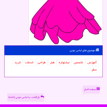
موضوع های لباس دونی
آموزش
تخصص
جشنواره
هنر
طراحی
خدمات
خرید
سفر
صفحه اخبار
بازگشت به لباس دونی (خانه)