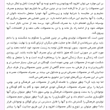
بر این موارد می توان افزود که پویابودن و دائم و نوبه نو آنها فرصت تأمل و تفکر درباره
این محصولات را نیز از ما گرفته است و در چنین حرکتی ما ناچاریم تنها ببینیم و مصرف
نماییم و در مقایسه با شرایط تولید و زیرساختی آنها، خودرا منفعل دانسته ناتوان از
رقابت با آنها بدانیم. این حرکت دائم ادامه دارد. در چنین فضایی هر محصول دیگری که
بوسیله دیگری اهتمام دارد به مصرف کنندگان خود برسد بعد از مدتی ناچار است یا
متوقف شود و از ادامه راه باز ماند و یا تن به محصولات غالب دهد و از اقتضائات آنها
پیروی کند.
چنین است که محصولات تولیدی وطنی در چنین فضایی یا محکوم به شکستند و یا دائم
باید برای سرپاماندن از کمک ها و حمایت های دیگران ارتزاق کنند و یا نهایت بتوانند در
فضای مصرفی محدود، بدون توسعه قابل توجه به زیست محدود خود ادامه دهند و این
مورد اخیر در صورتی است که هنوز ذائقه ای برای مصرف آنها مانده باشد. این روندی
است که زندگی و سبک زندگی امروز ما را پرمخاطره کرده است و ما را منفعل و بلکه
شکست خورده از محصولات غیر بومی نموده است. کودکان در این میان بسیار حساس تر و
تأثیرپذیرترند و از طرفی به سبب عدم آگاهی از تقدیر چنین محصولاتی و از طرف دیگر
جذابیتی که در محصولات مصرفی غربی و متداول می بینند بر مصرف محصولات مصرند و
حتی در این مصرف بزرگترهای خودرا نیز تشویق به همراهی می کنند.
اما چه باید کرد؟ چطور میتوان با فاصله گرفتن از محصولات غیر فرهنگی و غیر بومی،
شرایط را برای مصرف محصولات فرهنگی خودی فراهم نمود و گام به گام کودکان و
نوجوانان را به سمت وسوی محصولات فرهنگی و بومی سوق داد؟ چطور میتوان برای آنها
الگوسازی مناسب انجام داد و این الگوسازی را به روز کرد؟ چطور میتوان حجم محصولات
تولیدی فرهنگی را گسترش داد و آنها را قابل دسترس تر برای کوکان و نوجوانان قرار
داد؟ چطور میتوان بر تنوع و تکثر محصولات افزود و از این طریق جذابیت آنها را بیشتر