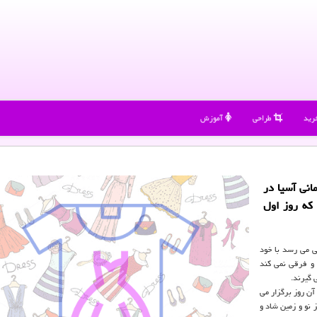
رید
طراحی
آموزش
ال قهرمانی آسیا در
 و اهالی قزاقستان 21 مارس که روز اول
ی می رسد با خود
 و فرقی نمی کند
 گیرند.
آن روز برگزار می
ز نو و زمین شاد و