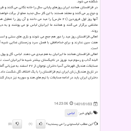
شکفته می شود.
در قزاقستان همانند ایران روزهای پایانی سال را خانه تکانی می کنند و ظرو
و دوغ پر می کنند و معتقد هستند با این کار سال جدید مملو از برکت خواهد
آنها روز اول فروردین (۲۱ مارس) را عید می دانند و آن روز را 
مختلفی برگزار می کنند و همانند ما ایرانیان لباس نو می پوشند و به د
روند.
اهالی قزاقستان روز عید را دور هم جمع می شوند و بازی های سنتی و اسب 
است.
اهالی قزاقستان همانند ما ایرانیان به هم عیدی می دهند. لباس، گل و پول
البته آداب و رسوم عید نوروز در تاجیکستان بیشتر شبیه ما ایرانیان است. 
مسابقات هندبال قهرمانی آسیا 
در تاریخ هندبال زنان ایران تیم قزاقستان را با یک اختلاف گل شکست داد.
دختران ایران باید در ادامه مسابقات با تیم های هند و سوریه نیز دیدار کنن
14:23:06
1401/01/03
تگهای خبر:
لباس
این مطلب لباسدونی را می پسندید؟
(0)
(1)