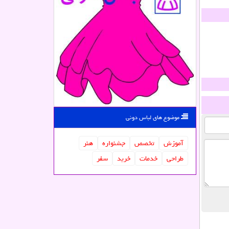
موضوع های لباس دونی
آموزش
تخصص
جشنواره
هنر
طراحی
خدمات
خرید
سفر