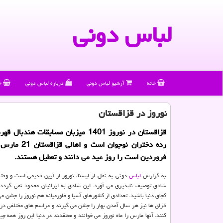
لباس دونی
خانه
آرشیو لباس دونی
درباره لباس دونی
خ
نوروز در قزاقستان
قزاقستان در نوروز 1401 میزبان مسابقات هندب
رده دختران نوجوان است
فروردین است را روز عید می دانند و تعطیل هستند.
به گزارش
لباس
دونی به نقل از ایسنا، نوروز از آیین قدیمی است و وقت
شادی توصیف ناپذیری می آورد. این شادی به ایرانیان محدود نمی گردد
کجای دنیا باشید. تعدادی از کشورهای آسیا و خاورمیانه هم نوروز را جشن می
قزاق ها نیز هر سال آمدن بهار را جشن می گیرند و مراسم های مختلفی در 
کنند. آنها مارس را ماه نوروز می خوانند و معتقدند در دنیا این روز همه چی