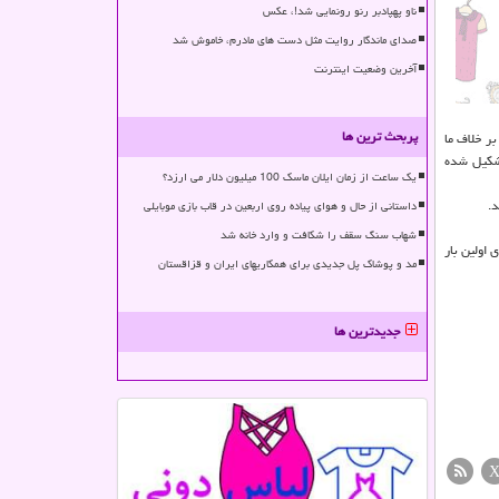
ناو پهپادبر رنو رونمایی شد!، عکس
صدای ماندگار روایت مثل دست های مادرم، خاموش شد
آخرین وضعیت اینترنت
پربحث ترین ها
ر خلاف ما
ند. کوژه از ذرت، جو، ماست و.. پخته می شود و از ۷ ماده غذایی تشکیل شده
یک ساعت از زمان ایلان ماسک 100 میلیون دلار می ارزد؟
د.
داستانی از حال و هوای پیاده روی اربعین در قاب بازی موبایلی
شهاب سنگ سقف را شکافت و وارد خانه شد
رای اولین بار
مد و پوشاک پل جدیدی برای همکاریهای ایران و قزاقستان
جدیدترین ها