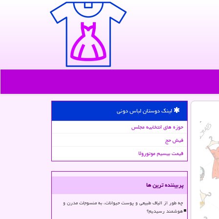
لینک دوستان لباس دونی
حوزه های انتخابیه مجلس
فیش حج
قیمت بیسیم موتورولا
پربیننده ترین ها
چه طور از الیاف طبیعی و پوست حیوانات، به منسوجات مدرن و
هوشمند رسیدیم؟