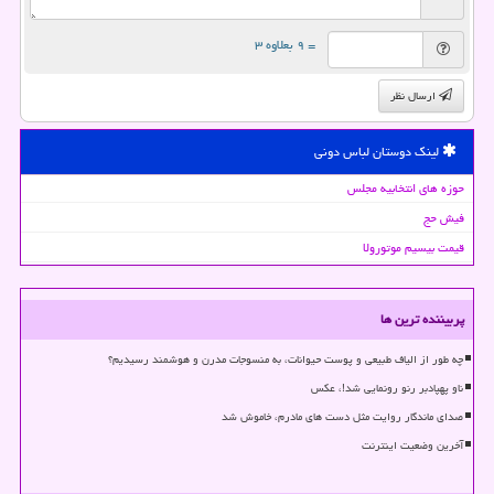
= ۹ بعلاوه ۳
ارسال نظر
لینک دوستان لباس دونی
حوزه های انتخابیه مجلس
فیش حج
قیمت بیسیم موتورولا
پربیننده ترین ها
چه طور از الیاف طبیعی و پوست حیوانات، به منسوجات مدرن و هوشمند رسیدیم؟
ناو پهپادبر رنو رونمایی شد!، عکس
صدای ماندگار روایت مثل دست های مادرم، خاموش شد
آخرین وضعیت اینترنت