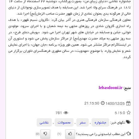
جشنواره نقاشی «دنیای زیبای من» بصورت ورکشاپ، دوشنبه ۲۲ اسفندماه از ساعت ۱۴
تا ۱۸ در فرهنگ سرای ولاء اجرا شد. این مسابقه با هدف تصویرسازی نوجوانان از دنیای
خالی از هرگونه بدی بعنوان نمادی از زمان ظهور حضرت صاحب الزمان(عج) اجرا شد.
معاون فرهنگی سازمان فرهنگی هنری در آخر بیان کرد: «کاروان نسیم ظهور» با هدف
راه اندازی کاروان شادی در روزهای منتهی به نیمه شعبان و با اجرای سرود، مولودی
خوانی، جشن و مسابقه در خیابان های شهر تهران اجرا می شود. «پویش دعای فرج» در
سه روز منتهی به میلاد حضرت مهدی(عج) از مراکز سازمان پخش می شود و استوری آن
در اینستاگرام مراکز منتشر می شود. همین طور ویژه برنامه «جان جهان» با اجرای نمایش
شعر و نمایش واره، با موضوع «مهدویت» در سالن مطهری فرهنگسرای خاوران برگزار می
گردد.
منبع:
lebasdooni.ir
21:15:50
1400/12/25
781
5
/
5.0
تگهای خبر:
جشنواره
,
سفر
,
محصولات
,
نقاشی‌
این مطلب لباسدونی را می پسندید؟
(0)
(1)