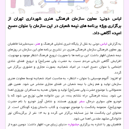
لباس دونی: معاون سازمان فرهنگی هنری شهرداری تهران از
برگزاری ویژه برنامه های نیمه شعبان در این سازمان با عنوان «صبح
امید» آگاهی داد.
به گزارش
لباس
دونی به نقل از پایگاه خبری تحلیلی فرهنگ و
هنر
، سیدعلیرضا فاطمیان
پور معاون فرهنگی سازمان فرهنگی هنری، در تشریح برنامه های این سازمان در روزهای
نیمه شعبان اظهار داشت: این برنامه ها با محوریت ترویج فرهنگ انتظار موعود و مهدویت،
افزایش آگاهی تاریخی مردم نسبت به حضرت ولی عصر(عج) و ترویج فضای شادی
اجتماعی با عنوان «صبح امید» در اعیاد شعبانیه، بصورت مجازی و حضوری برگزار می
گردد.
او افزود: آلبوم موسیقی با عنوان « انتظار» به مناسبت اعیاد شعبانیه توسط معاونت هنری
سازمان تولید و هم زمان با نیمه شعبان در فضای مجازی منتشر می شود. همین طور
محصولاتی با موضوع حضرت ولی عصر(عج) تولید و بعنوان هدیه به مسافران نوروزی اهدا
می شود. بسته فرهنگی «راه نشانم بده» در بین خانواده هایی توزیع می شود که با
خودرو های سواری درحال
سفر
نوروزی هستند و شامل آویز خودرو با نام حضرت
مهدی(عج)، مجموعه پادکست با موضوع مهدویت و کتاب داستان ویژه کودکان است. از
محتوای این پادکست ها نیز مسابقه برگزار می گردد و به ۱۴ نفر از برگزیدگان تور
خانوادگی مشهد مقدس اهدا می شود.
فاطمیان پور با اشاره به برگزاری
جشنواره
«دنیای زیبای من» اظهار داشت: دومین دوره از