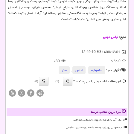
هلنا اراستووا، صدابردار: یوگنی مورزیکوف، تدوین: نوید توحیدی، پست پروداکشن: رضا
اخلاقی، صداگذاری: شاهین پورداداشی، طراح تریلر: بنیامین قچاق، موسیقی: احسان
بیرقدار، مدیر تولید: ویچسلاو سینگایفسکی، مشاور رسانه ای: آزاده فضلی، تهیه کننده:
لیلی صدری، پخش بین المللی: مدیا کیاست، است.
منبع:
لباس دونی
12:49:10
1400/12/01
730
5
/
5.0
تگهای خبر:
جشنواره
,
لباس
,
هنر
این مطلب لباسدونی را می پسندید؟
(0)
(1)
X
تازه ترین مطالب مرتبط
از نذر آب تا عرضه بازیهای ویدئویی مقاومت
کتاب صوتی رویای توسعه با صدای حسین تسلیمی