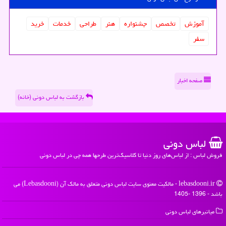
آموزش
تخصص
جشنواره
هنر
طراحی
خدمات
خرید
سفر
صفحه اخبار
بازگشت به لباس دونی (خانه)
لباس دونی
فروش لباس : از لباس‌های روز دنیا تا کلاسیک‌ترین طرحها همه چی در لباس دونی
lebasdooni.ir - مالکیت معنوی سایت لباس دونی متعلق به مالک آن (Lebasdooni) می
باشد - 1396 -1405
میانبرهای لباس دونی