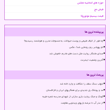
حوزه های انتخابیه مجلس
فیش حج
قیمت بیسیم موتورولا
پربیننده ترین ها
چه طور از الیاف طبیعی و پوست حیوانات، به منسوجات مدرن و هوشمند رسیدیم؟
ناو پهپادبر رنو رونمایی شد!، عکس
صدای ماندگار روایت مثل دست های مادرم، خاموش شد
آخرین وضعیت اینترنت
پربحث ترین ها
شهاب سنگ سقف را شکافت و وارد خانه شد
مد و پوشاک پل جدیدی برای همکاریهای ایران و قزاقستان
کودک و جنگ روایت بازی سازان از شهدای مدرسه شجره طیبه
از نذر آب تا عرضه بازیهای ویدئویی مقاومت