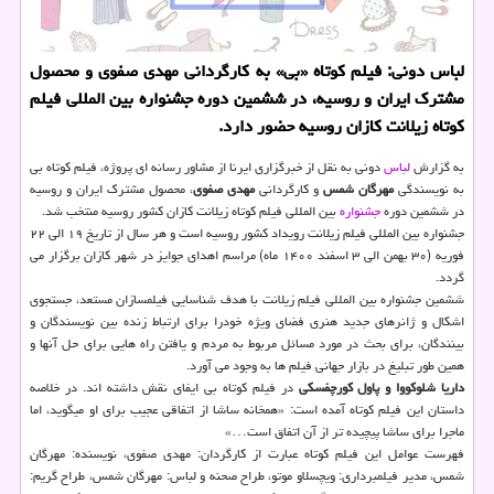
لباس دونی: فیلم کوتاه «بی» به کارگردانی مهدی صفوی و محصول
مشترک ایران و روسیه، در ششمین دوره جشنواره بین المللی فیلم
کوتاه زیلانت کازان روسیه حضور دارد.
به گزارش
لباس
دونی به نقل از خبرگزاری ایرنا از مشاور رسانه ای پروژه، فیلم کوتاه بی
به نویسندگی
مهرگان شمس
و کارگردانی
مهدی صفوی
، محصول مشترک ایران و روسیه
در ششمین دوره
جشنواره
بین المللی فیلم کوتاه زیلانت کازان کشور روسیه منتخب شد.
جشنواره بین المللی فیلم زیلانت رویداد کشور روسیه است و هر سال از تاریخ ۱۹ الی ۲۲
فوریه (۳۰ بهمن الی ۳ اسفند ۱۴۰۰ ماه) مراسم اهدای جوایز در شهر کازان برگزار می
گردد.
ششمین جشنواره بین المللی فیلم زیلانت با هدف شناسایی فیلمسازان مستعد، جستجوی
اشکال و ژانرهای جدید هنری فضای ویژه خودرا برای ارتباط زنده بین نویسندگان و
بینندگان، برای بحث در مورد مسائل مربوط به مردم و یافتن راه هایی برای حل آنها و
همین طور تبلیغ در بازار جهانی فیلم ها به وجود می آورد.
داریا شلوکووا و پاول کورچفسکی
در فیلم کوتاه بی ایفای نقش داشته اند. در خلاصه
داستان این فیلم کوتاه آمده است: «همخانه ساشا از اتفاقی عجیب برای او میگوید، اما
ماجرا برای ساشا پیچیده تر از آن اتفاق است…»
فهرست عوامل این فیلم کوتاه عبارت از کارگردان: مهدی صفوی، نویسنده: مهرگان
شمس، مدیر فیلمبرداری: ویچسلاو موتو، طراح صحنه و لباس: مهرگان شمس، طراح گریم: