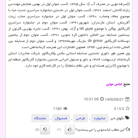
((صرفه جویی در مصرف آب ))، سال ۱۳۷۵، کسب عنوان اول در نهمین همایش مهندسی
زلزله کاشان، اسفند ۱۳۸۶، کسب عنوان اول در نخستین جشنواره سراسری حدیث حیاء با
موضوع عفاف وحجاب، ۱۳۹۰، کسب عنوان اول در جشنواره سراسری حجاب زینت
آفرینش، استان مازندران، شهریور۱۳۹۱، کسب عنوان دوم در جشنواره سراسری
کاریکاتور بوکان با موضوع قاچاق کالا و آزاد، بهمن ۱۳۹۰، کسب جایزه بهترین کارتون از
بیستمین مسابقه بین المللی دائجون کره جنوبی، ۱۳۹۰، کسب عنوان دوم از پنجمین
دوسالانه کاریکاتور de geuse بلژیک، مهرماه۱۳۹۲ و کسب عنوان دوم از مسابقه بین
المللی جاده ابریشم چین، ۱۳۹۳ همچون افتخارات این هنرمند کرمانشاهی است.
وی همین طور داوری نخستین مسابقه استانی عکس وکاریکاتور شرکت مخابرات استان
کرمانشاه، اردیبهشت ۱۳۸۴ و داور و مسئول اجرائی نخستین جشنواره کاریکاتور منطقه ای
با موضوع ((انرژی هسته ای و نفی نظام سلطه))، را در کارنامه کاری خود دارد.
منبع:
لباس دونی
10:51:09
1400/06/27
1180
5
/
5.0
تگهای خبر:
جشنواره
,
طراحی
,
فستیوال
,
نمایشگاه
این مطلب لباسدونی را می پسندید؟
(0)
(1)