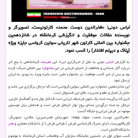
لباس دونی: «فخرالدین دوست محمد» کارتونیست، تصویرگر و
نویسنده مقالات موفقیت و انگیزشی کرمانشاه در شانزدهمین
جشنواره بین المللی کارتون شهر تاریخی سولین کرواسی جایزه ویژه
(پلاک و دیپلم افتخار) را کسب نمود.
به گزارش
لباس
دونی به نقل از خبرگزاری ایرنا، این
هنرمند
کرمانشاهی با پنج اثر
درباره آثار باستانی و محافظت از اشیای تاریخی در این
جشنواره
بین المللی شرکت کرده
بود و پس از خبر کسب موفقیت در جشنواره مقرر است جایزه ویژه به زودی به ایران
ارسال شود.
این شانزدهمین جشنواره بین المللی سولین کرواسی است که درحال برگزاری می باشد و
نشان از اعتبار و نظم و مدیریت بالای این فستیوال است.
اثری که برگزیده شده یک بانوی فرشباف ایرانی است که کنار نوازنده و آهنگساز خارجی،
درحال به صدا درآوردن صدای روح نواز تارهای فرش است و هدفش بیان موسیقی
موجود در فرش ایرانی و جایگاه آنست.
«فخرالدین دوست محمد» متولد ۱۳۵۵ شهرستان قصرشیرین؛ عکاس، تصویرگر،
کاریکاتوریست دارای مدرک کارشناسی فرش ( طراحی فرش ) از دانشکده معماری و
هنر
دانشگاه کاشان است.
کسب عنوان اول در نخستین نمایشگاه سازمان آب وفاضلاب استان کرمانشاه با موضوع