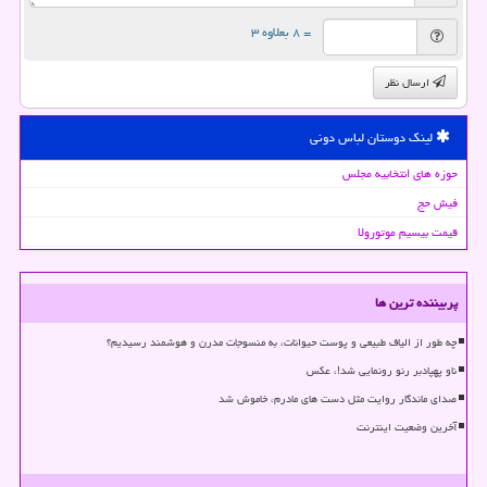
= ۸ بعلاوه ۳
ارسال نظر
لینک دوستان لباس دونی
حوزه های انتخابیه مجلس
فیش حج
قیمت بیسیم موتورولا
پربیننده ترین ها
چه طور از الیاف طبیعی و پوست حیوانات، به منسوجات مدرن و هوشمند رسیدیم؟
ناو پهپادبر رنو رونمایی شد!، عکس
صدای ماندگار روایت مثل دست های مادرم، خاموش شد
آخرین وضعیت اینترنت