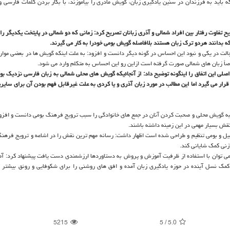
باید به فرزندان در سنین یادگیری زبان، گویش مادری را بیاموزند، با بكار بردن كلمات فارسی و 
 تفاوت رفتار بین افراد شمالی و آذری زبانان تصریح كرد: زمانی كه دو شمالی در پایتخت یكدیگر را
كه بدانند هردو ترك زبان هستند بلافاصله گویش بومی خودرا به كار می گیرند.
جالت در یكی و نبود این احساس در گونه دیگر دانست و افزود: به علت اینكه گویش ها در بعضی موار
صاً زبان های شمالی صورت گرفته است ازاین رو این احساس به متكلم وارد می شود.
 اصلی این اتفاق را اینگونه توضیح داد: از آنجائیكه گویش های محلی شمالی به زبان فارسی نزدیك بو
قرار می گیرد اما این مطالب در مورد زبان آذری و یا كردی به علت غیرقابل فهم بودن آن برای سایر
 به گویش محلی و صحبت كردن آنان در جمع های خانوادگی را سبب ترویج فرهنگ بومی دانست و افزو
قش بسیار مهمی در این زمینه داشته باشند.
صیل و بومی تنظیم و طراحی شده است اظهار داشت: رسانه مهم ترین نقش را در اشاعه و ترویج فرهنگ
ازنی كمك شایانی كند.
كه می توان با استفاده از ظرفیت آموزش و پروش به دستاوردها ارزشمندی دست یافت پیشنهاد كرد: آ
ه كمك نسل آینده در حوزه یادگیری زبان آمده و افق های روشنی را برای شكوفایی و رونق بیشتر 
5215
5
/
5.0