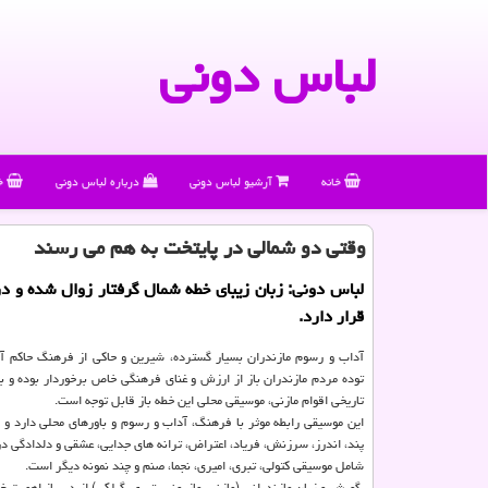
لباس دونی
خانه
آرشیو لباس دونی
درباره لباس دونی
خ
وقتی دو شمالی در پایتخت به هم می رسند
لباس دونی: زبان زیبای خطه شمال گرفتار زوال شده و در
قرار دارد.
آداب و رسوم مازندران بسیار گسترده، شیرین و حاكی از فرهنگ حاكم 
توده مردم مازندران باز از ارزش و غنای فرهنگی خاص برخوردار بوده و با
تاریخی اقوام مازنی، موسیقی محلی این خطه باز قابل توجه است.
این موسیقی رابطه موثر با فرهنگ، آداب و رسوم و باورهای محلی دارد و 
پند، اندرز، سرزنش، فریاد، اعتراض، ترانه های جدایی، عشقی و دلدادگی در
شامل موسیقی كتولی، تبری، امیری، نجما، صنم و چند نمونه دیگر است.‏
‎ گویش و زبان مازندرانی (مازنی، مازرونی، تبری، گیلكی) از دیرباز اهمیت 