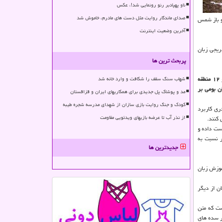
ناو پهپادبر رنو رونمایی شد!، عکس
صدای ماندگار روایت مثل دست های مادرم، خاموش شد
ست و باز شمس
آخرین وضعیت اینترنت
ریجی زبان
پربحث ترین ها
یك پژوهشگر علوم اجتماعی كه به بررسی علل و عوامل كاهش استفاده از زبان مادری در مازندران مطابق پژوهش های میدانی در ۵ شهر آمل، نور، بهشهر، رامسر، ساری و ۱۲ منطقه
شهاب سنگ سقف را شکافت و وارد خانه شد
ان بومی بر
مد و پوشاک پل جدیدی برای همکاریهای ایران و قزاقستان
کودک و جنگ روایت بازی سازان از شهدای مدرسه شجره طیبه
ری كاربرد
از نذر آب تا عرضه بازیهای ویدئویی مقاومت
دست داده و
ربر نسبت به
جدیدترین ها
موزش زبان
ن از دیگر
ست كه متن
د نامه" تاریخ تبرستان به شعر در سده های