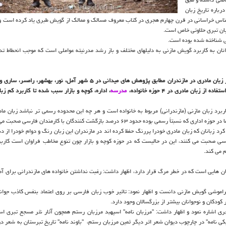
ی كوهستانی دارای ۱۲ لهجه است. درباره تاریخ زبان
رافی ‎ دان، تاریخ نویس و موسیقی شناس خراسانی در قرن چهارم هجری در كتاب معروف مسالك و ممالك از گویش طبری یاد كرده ا
زبان تبری حلاوتی خاص است.
می شناخته شده بوده است.
نان به كاربرد گویش مازنی به دلیلهای مختلف و باز رشد مدرنیته عواملی است كه موجب انحطاط تد
بان مادری در ۴ حوزه خانواده،
مدرسه
، اداره، كوچه و بازار سبب شده تا كاربرد كم زب
برد زبان مازنی (مازندرانی) مربوط به خانواده است و هر چه این محدوده رسمی تر نباشد زبان ماد
كرد زبانان كه زبان مادری خودرا پررنگ ‏حفظ كرده اند در مازندران این زبان رنگ و دوام خودرا از 
ز دانش آموزان به زبان فارسی صحبت می كنند، این در حالیست كه در حوزه كوچه و بازار چون تنوع مخاطب فراوان است كا
 می كند.
زبان هایی است كه در خطر مرگ قرار دارد، اظهار داشت: رغبت نداشتن خانواده های مازندرانی ‏برای آ
راموشی گویش مازنی دانست و اظهار نمود: تاثیر خوب زبان فارسی بر روی اعتماد بنفس كاذب جوانا
ودكان و نوجوانان بیشتر از بزرگسالان ‏وجود دارد.
ری اشاره نمود و اظهار داشت: "مرزبان نامه" اسپهبد مرزبان رستم همچون آثار نثر مسجع تبری ا
مازندرانی آن متاسفانه از بین رفته است؛ از دیگر آثار تبری می توان به ‎ "نیكی نامه" در چارچوب دیوان شعر اثر دیگر ثمین مرزبان رستم، ‎ "باون