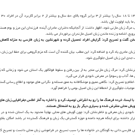
 باید اولویت ‏اول باشد.
مرگ زبان مازنی شود، اظهار داشت: از آنجائیكه دختران، مادران ‏آینده فرزندان این مرز و بوم هستن
یج، اشاعه و زنده ماندن زبان اصیل مازندران برخوردار می باشد.
 سخن گفت و تصریح كرد: گرایش افراد تحصیل كرده و شهرنشین به زبان فارسی به منزله كاهش
زبان مادری یاد كرد و اضافه كرد: این مطلب بیان كننده آن است كه عزم گروهی برای حفظ این زبان 
 جدی این زبان اصیل جلوگیری شود‎.‎
رنشان كرد: مرگ زبان مازنی منجر به از بین رفتن و سقوط فولكلور یك استان می شود و زمانی كه ز
 ها، آداب و رسوم) در معرض نابودی قرار می گیرد.
اعلام و تصریح كرد: نگاهی عمیق و موشكافانه به عمق مسئله و نگرانی های موجود و اطلاع رسانی گست
 موجبات جلوگیری از انحطاط این زبان اصیل بومی را فراهم آورد.
 ایسنا، خرده فرهنگ ها را رو به انقراض توصیف كرد و با اشاره به آمار اطلس جغرافیایی زبان های د
ی نابودی زبان معرفی و خاطرنشان كرد: چون گویش های محلی نهایتاً محدود به یك استان شده و در 
رار داشته برای اینكه هرچه دامنه و حوزه گسترش یك زبان و فرهنگ گسترده تر باشد امكان بقای
ش فارسی دانی به كودكان در خانواده ها را سبب تسریع در فراموشی زبان محلی دانست و تصریح كرد