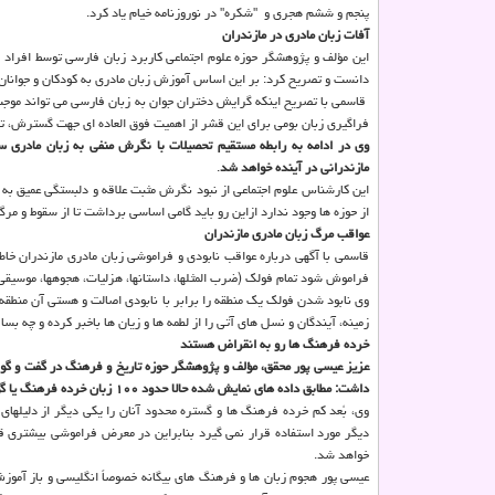
پنجم و ششم هجری و ‎ "شكره" در نوروزنامه خیام یاد كرد.
آفات زبان مادری در مازندران
دانست و تصریح كرد: بر این اساس آموزش زبان مادری به كودكان و جوانان ما
‎ قاسمی با تصریح اینكه گرایش دختران جوان به زبان فارسی می تواند موجب 
فراگیری زبان بومی برای این قشر از اهمیت فوق العاده ای جهت گسترش، ترو
وی در ادامه به رابطه مستقیم تحصیلات با نگرش منفی به زبان مادری
مازندرانی در آینده ‏خواهد شد‎
.‎
این كارشناس علوم اجتماعی از نبود نگرش مثبت علاقه و دلبستگی عمیق به 
از حوزه ها وجود ندارد ازاین رو باید گامی اساسی برداشت تا از ‏سقوط و مرگ
عواقب مرگ زبان مادری مازندران
قاسمی با آگهی درباره عواقب نابودی و فراموشی زبان مادری مازندران خاط
فراموش شود تمام فولك (ضرب المثلها، داستانها، هزلیات، هجوهها، موسیقی
وی نابود شدن فولك یك منطقه را برابر با نابودی اصالت ‏و هستی آن منطقه 
زمینه، آیندگان و نسل های آتی را از لطمه ها و زیان ها باخبر كرده و چه بسا
خرده فرهنگ ها رو به انقراض هستند
عزیز عیسی پور محقق، مؤلف و پژوهشگر حوزه تاریخ و فرهنگ در گفت و گو با
داشت: مطابق داده های نمایش شده حالا حدود ۱۰۰ زبان خرده فرهنگ یا گویش محلی منقرض شده و بسیاری دیگر باز رو به اضمحلال هستند.
وی، بُعد كم خرده فرهنگ ها و گستره محدود آنان را یكی دیگر از دلیلها
دیگر مورد استفاده قرار نمی گیرد بنابراین در معرض فراموشی بیشتری ق
خواهد شد.
عیسی پور هجوم زبان ها و فرهنگ های بیگانه خصوصاً انگلیسی و باز آموز