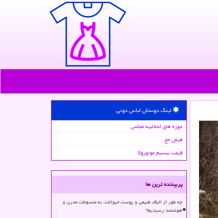
لینک دوستان لباس دونی
حوزه های انتخابیه مجلس
فیش حج
قیمت بیسیم موتورولا
پربیننده ترین ها
چه طور از الیاف طبیعی و پوست حیوانات، به منسوجات مدرن و
هوشمند رسیدیم؟