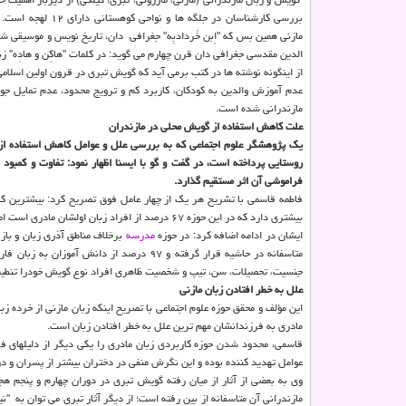
بررسی كارشناسان در جلگه ها و نواح
مازنی همین بس كه "اِبن خُردادبِه" جغ
الدین مقدسی ‏جغرافی دان قرن چهارم می گوید: در كلمات "هاكِن و هادِه" 
از اینگونه نوشته ها در كتب برمی آید كه گویش تبری در قرون اولین اسلا
عدم آموزش والدین به كودكان، كاربرد كم و ترویج محدود، عدم تمایل جوا
مازندرانی شده است.
علت كاهش استفاده از گویش محلی در مازندران
روستایی پرداخته است، در گفت و گو با ایسنا اظهار نمود: تفاوت و كمبود استفاده از ز
فراموشی آن اثر مستقیم گذارد.
فاطمه قاسمی با تشریح هر یك از چهار عامل فوق تصریح كرد: بیشترین كار
بیشتری ‏دارد كه در این حوزه ۶۷ درصد از افراد زبان اولشان مادری است اما در حوزه اداری كه نسبتاً رسمی بوده حدود ۶۳ درصد بازگشت كنندگان با كارمندان فارسی ‏صحبت می كنند.
ایشان در ادامه اضافه كرد: در حوزه
مدرسه
برخلاف مناطق آذری زبان و باز 
متاسفانه در حاشیه قرار گرفته و ۹۷ درصد ا
جنسیت، تحصیلات، ‏سن، تیپ و شخصیت ظاهری افراد نوع گویش خودرا تنطیم
علل به خطر افتادن زبان مازنی
این مؤلف و محقق حوزه علوم اجتماعی با تصریح اینكه زبان مازنی از خرده 
مادری به فرزندانشان مهم ترین علل به خطر افتادن زبان است.
قاسمی، محدود شدن حوزه ‏كاربردی زبان مادری را یكی دیگر از دلیلهای ف
عوامل تهدید كننده ‏بوده و این نگرش منفی در دختران بیشتر از پسران و در ك
وی به بعضی از آثار از میان رفته گویش تبری در دوران چهارم و پنجم هج