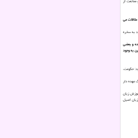
ممانعت از
 ملاقات می
د به سخره
ده و بعضی
ین به وجود
د: حكومت،
 عهده دار
موزش زبان
زبان اصیل