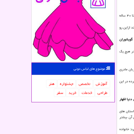
این مؤلف و پژوهشگر حوزه علوم اجتماعی كاربرد زبان فارسی توسط افراد ۱۴ تا ۱۸ سال را بیشتر از ۳ برابر گروه بالای ۵۰ سال و بیشتر از ۲ برابر ‏كاربرد آن در افراد ۳۰ تا ۴۰ ساله
د ازاین رو
 گویشوران
در هیچ یك
موضوع های لباس دونی
بان مادری
رده در این
آموزش
تخصص
جشنواره
هنر
طراحی
خدمات
خرید
سفر
نیا اظهار
استان های
 آن بیشتر
: خانواده