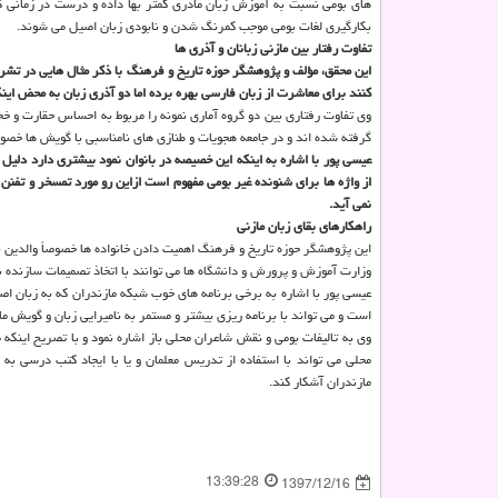
های بومی نسبت به آموزش زبان مادری كمتر بها داده و درست در زمانی كه 
بكارگیری لغات بومی موجب كمرنگ شدن و نابودی زبان اصیل می شوند.
تفاوت رفتار بین مازنی زبانان و آذری ها
این محقق، مؤلف و پژوهشگر حوزه تاریخ و فرهنگ با ذكر مثال هایی در تشریح
كنند برای معاشرت از زبان فارسی بهره برده اما دو آذری زبان به محض این
وی تفاوت رفتاری بین دو گروه آماری نمونه را مربوط به احساس حقارت و خ
گرفته شده اند و در جامعه هجویات و طنازی های نامناسبی با گویش ها خصو
عیسی پور با اشاره به اینكه این خصیصه در بانوان نمود بیشتری دارد دلیل
از واژه ها برای شنونده غیر بومی مفهوم است ازاین رو مورد تمسخر و تفنن 
نمی آید.
راهكارهای بقای زبان مازنی
این پژوهشگر حوزه تاریخ و فرهنگ اهمیت دادن خانواده ها خصوصاً والدین
وزارت آموزش و پرورش و دانشگاه ها می توانند با اتخاذ تصمیمات سازنده ن
عیسی پور با اشاره به برخی برنامه های خوب شبكه مازندران كه به زبان ا
است و می تواند با برنامه ریزی بیشتر و مستمر به نامیرایی زبان و گویش م
وی به تالیفات بومی و نقش شاعران محلی باز اشاره نمود و با تصریح این
محلی می تواند با استفاده از تدریس معلمان و یا با ایجاد كتب درسی ب
مازندران آشكار كند.
13:39:28
1397/12/16