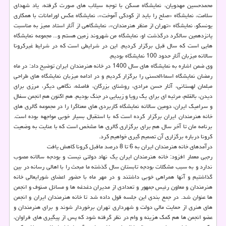
محمدحسین مهدویان، نمایشگاه مسکن با توجه سیلاب های صورت گرفته، یاد شهدای
سلامت، نمایشگاه «صلح را باید از کودکی آموخت»، نمایشگاه عکس اورامانات با همکاری
یونسکو، نمایشگاه «تهران از منظر هنرمندان»، نمایشگاهی از آثار استاد ممیز به مناسبت
پانزدهمین سالگرد درگذشت او، نمایشگاه من شهروند زمین هستم و... مجموعه نمایشگاه
هایی است که سال قبل برگزار کردیم. این در شرایطی است که در شرایط غیرکرونا
سالانه میزبان آثار حدود 100 نمایشگاه بودیم.
وی ضمن اشاره به نمایشگاه های سال 1400 در خانه هنرمندان ایران توضیح داد: در ماه
رمضان نمایشگاه اسماءالحسنی را برگزار کردیم و در ادامه میزبان نمایشگاه های طراحی
مبلمان لهستانی، آثار حسن مرادی، روشنای بزرگان، فاصله، نگاهی دیگر، مرزی برای
دیدن، بالقلم، مرثیه ای برای یک رویا و زیبایی در جنگ بودیم. هم اکنون هم انجمن سفال
و سرامیک ایران، دومین سالانه نمایشگاه کاربردی های معناگرا را در مجموعه گالری های
خانه هنرمندان ایران برگزار کرده است که با استقبال بسیار خوبی مواجهه بوده است.
برنامه مان تا آخر سال هم برای برگزاری گالری ها مشخص است که با عنایت به وضعیت
کرونا درباره برگزاری آن تصمیم گیری خواهیم کرد.
درآمدهای خانه هنرمندان ایران به 6 تا 8 درصد ماقبل کرونا کاهش یافت
رجبی معمار افزود: خانه هنرمندان ایران یک نهاد دولتی نیست و بودجه سالانه مصوب
ندارد و به سبب مشکلات بودجه تابستان سال گذشته ما مبحث را با اهالی رسانه در بین
گذاشتیم و آنها همراهی خوبی داشتند و در مهر ماه با حضور اعضای شورایعالی خانه
هنرمندان و معاون رئیس جمهور و تعدادی از مدیران دغدغه ها و مسائل صنوف و انجمن
ها عنوان شد. در جمع بندی این جلسه قول داده شد تا خانه هنرمندان ایران و انجمن
های هنری از حمایت مالی دولت و شهرداری تهران برخوردار شوند و برای هنرمندان و
عضو انجمن ها هم کمک هزینه و وام در نظر گرفته شود که پس از پیگیری های فراوان،