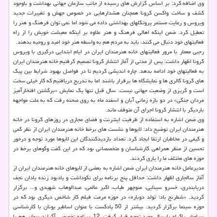
وی اضافه کرد: بر اساس گزارش های رسیده از جانب سازمان جهانی بهداشت و باوجود
کشف و ساخت واکسن کرونا همچنان هشدارهایی در خصوص جهش و تغییرات جدید
ویروس و رعایت مستمر پروتکلهای بهداشتی داده می شود اما نمی توان فرهنگ و هنر را
تعطیل کرد. ضمن اینکه اهالی فرهنگ و هنر علاوه بر اینکه معیشت خویش را از راه
فعالیتهای خود دنبال می کنند، باید به مردم هم به واسطه هنر خود امید و روحیه بدهند.
رجبی معمار با مرور فعالیتهای خانه هنرمندان ایران در ایام ابتدایی درگیری با ویروس
کرونا اظهار داشت: پس از مدتی از آغاز انتشار کرونا تصمیم گرفتیم خانه هنرمندان ایران
به فعالیتهای خود ادامه بدهد. چاره اندیشی کردیم تا در فواصل بهبود شرایط بین پیک
های کرونا گالری ها و نمایشگاه ها برقرار باشند اما به تدریج دریافتیم که کار خیلی سخت
است و گریزی از وضعیت جهانی نیست. سال قبل تنها یک نمایش «برگشتن افتخارآمیز
مردان جنگی» در دو بازه زمانی آبان و اسفند ماه به روی صحنه رفت که به علت مواجهه
باردیگر با انتشار کرونا اجرای آن متوقف ماند.
وی ضمن اشاره به استفاده از ظرفیت اینترنت و فضای مجازی در روزهای کرونا در خانه
هنرمندان ایران توضیح داد: لایوها و نشست های برخط خانه هنرمندان ایران از نظر کمی
و کیفی در مخاطبان ارتقا ایجاد کرد. تعداد بازدیدکنندگان این لایوها مورد توجه و درخور
تحسین از منظر همراهی کارشناسان و متخصصانی بود که در این گفت وگوهای برخط در
حوزه های مختلف ما را یاری کردند.
مدیرعامل خانه هنرمندان ایران ضمن اشاره به بعضی از لایوهای خانه هنرمندان ایران از
آغاز سالجاری اظهار داشت: حداقل پنج برنامه برای نکوداشت و یادبود زنده یادان نجف
دریابندری، خسرو سینایی، منوچهر طیاب، اکبر عالمی، عبدالوهاب شهیدی و... برگزار
گردید. «شطرنج باد؛ تولد دوباره» در حوزه مرمت فیلم کار شاخص دیگری بود که در
حوزه سینما برگزار گردید. بیشتر از 50 پادکست با عنوان اساطیر یونان با کارشناسی
سیاوش پاکراه پارسال مورد توجه قرار گرفت. 12 برنامه تخصصی آگراندیسمان هم با