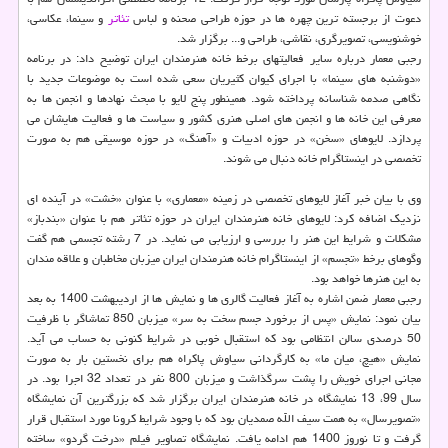
دعوت از برجسته ترین چهره ها در حوزه طراحی صحنه و لباس
تئاتر
و سینما، عکاسی،
خوشنویسی، تصویرگری، نقاشی، طراحی و... برگزار شد.
رجبی معمار درباره سایر فعالیتهای برخط خانه هنرمندان ایران توضیح داد: در برنامه
«دوشنبه های سینما» با اجرای کیوان کثیریان سعی شده است به موضوعات جدید با
نگاهی صدمه شناسانه پرداخته شود. همینطور پنج لایو با مبحث نهادها و انجمن ها به
معرفی این خانه ها و انجمن های اصلی هنری کشور و سیاست ها و فعالیت هایشان می
پردازد. لایوهای «سخن» در حوزه ادبیات و «آهنگ» در حوزه موسیقی هم به صورت
تخصصی در اینستاگرام خانه دنبال می شوند.
وی با بیان خبر آغاز لایوهای تخصصی در زمینه «معماری» با عنوان «خشت» در آینده ای
نزدیک اضافه کرد: لایوهای خانه هنرمندان ایران در حوزه تئاتر هم با عنوان «بندباز»
مشکلات و شرایط این هنر را بررسی و ارزیابی می نماید. در 7 رشته تجسمی هم گفت
وگوهای برخط «تجسم» از اینستاگرام خانه هنرمندان ایران میزبان مخاطبان و علاقه مندان
به این هنرها خواهد بود.
رجبی معمار ضمن اشاره به آغاز فعالیت گالری ها و نمایش ها از اردیبهشت 1400 به بعد
بیان نمود: نمایش «پس از برخورد جسم سخت به سر» میزبان 850 تماشاگر با ظرفیت
50 درصدی سالن انتظامی بود که استقبال خوبی در شرایط کنونی به حساب می آید.
نمایش «هیچ، میان ما» به کارگردانی سیاوش پاکراه هم برای نخستین بار به صورت
مجانی اجرای خویش را پشت سرگذاشت و میزبان 800 نفر در تعداد 32 اجرا بود. در
سال 99، 13 نمایشگاه در خانه هنرمندان ایران برگزار شد که بزرگترین آن نمایشگاه
«تصویرسال» به همت سیف الله صمدیان بود که با وجود شرایط کرونا مورد استقبال قرار
گرفت و تا نوروز 1400 هم ادامه یافت. نمایشگاه تصاویر فیلم «درخت گردو» ساخته