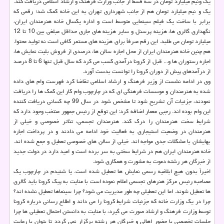
یک ونیم میلیارد تومان در سه قسط از جانب وزارت فرهنگ و ارشاد اسلامی دریافت کند.
یک و نیم میلیارد تومان هم از جانب شهرداری تهران به این خانه کمک شد؛ رقمی که
برابر با ساخت یک فیلم سینمایی متوسط است و اداره یکسال خانه هنرمندان ایران،
نگهداری گالری ها، هزینه پرسنل و سایر هزینه های جاری حداقل مبلغی بین 10 تا 12
میلیارد تومان می طلبد. این رقم صرفاً برای هزینه های مستمر کافی است نه تولید محتوا.
هم چنین خانه هنرمندان ایران از محل اجاره سالن ها، درصدی از فروش بلیت نمایش ها،
اجاره رستوران ها و... قبل از کرونا درآمدی کسب می کرد که سال قبل تنها 6 تا 8 درصد
از درآمدهای پیش از دوران کرونا را توانست بدست آورد.
وی در ادامه نشست از وزیر فرهنگ و ارشاد اسلامی تقاضا کرد فهرست وام های داده
شده به هنرمندان و موسسات فرهنگی ای که در چارچوب وام کار این کمک ها را دریافت
نمودند، جزئیات آن تشریح شود تا مشخص شود در سال 99 چه کسانی دریافت کننده
این وام بوده اند. رجبی معمار اضافه کرد: این توقع از رئیس جمهور منتخب وجود دارد که
شرایط سخت هنرمندان را درک کند. هنرمندان تجسمی، تئاتر خصوصی و خیلی از
هنرمندان در وضعیت استیجاری به فعالیت خود ادامه می دادند و در پرداخت اجاره
بهایشان با مشکلات جدی مواجه اند. خیلی از سالن های خصوصی تعطیل و جمع شده اند.
خانه هنرمندان ایران هم در شرایط سختی به سر برده است و امید دارد در دولت جدید
از خبرگان هر رشته دعوت به مشورت و همکاری شود.
اخیراً بدون هیچ ابلاغیه رسمی نمایش ها تعطیل شده است. یا شنیدم در چارچوب یک
مصاحبه رئیس مرکز هنرهای تجسمی اعلام نموده است با عنایت به پیک کرونا باید گالری
ها تعطیل شوند. اما این تعطیلی چه طور مدیریت می شود؟ چرا سینماها تعطیل نشده اند؟
چرا در یک وزارت خانه که جزئیات شرایط کرونا را می داند و اطلاع رسانی درباره کرونا
توسط وزارت فرهنگ و ارشاد صورت می گیرد، با عنایت به دانستن احتمال تعطیلی ها چرا
جلسات تخصصی با حضور اهالی و خبرگان هر رشته برگزار نمی گردد تا بتوان با رعایت