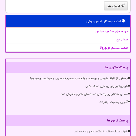
ارسال نظر
لینک دوستان لباس دونی
حوزه های انتخابیه مجلس
فیش حج
قیمت بیسیم موتورولا
پربیننده ترین ها
چه طور از الیاف طبیعی و پوست حیوانات، به منسوجات مدرن و هوشمند رسیدیم؟
ناو پهپادبر رنو رونمایی شد!، عکس
صدای ماندگار روایت مثل دست های مادرم، خاموش شد
آخرین وضعیت اینترنت
پربحث ترین ها
شهاب سنگ سقف را شکافت و وارد خانه شد