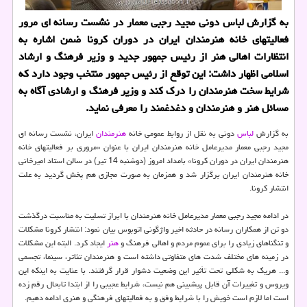
به گزارش لباس دونی مجید رجبی معمار در نشست رسانه ای مرور
فعالیتهای خانه هنرمندان ایران در دوران کرونا ضمن اشاره به
انتظارات اهالی هنر از رئیس جمهور جدید و وزیر فرهنگ و ارشاد
اسلامی اظهار داشت: این توقع از رئیس جمهور منتخب وجود دارد که
شرایط سخت هنرمندان را درک کند و وزیر فرهنگ و ارشادی آگاه به
مسائل هنر و هنرمندان و دغدغمند را معرفی نماید.
به گزارش
لباس
دونی به نقل از روابط عمومی خانه
هنرمندان
ایران، نشست رسانه ای
مجید رجبی معمار مدیرعامل خانه هنرمندان ایران با عنوان «مروری بر فعالیتهای خانه
هنرمندان ایران در دوران کرونا» بامداد امروز (دوشنبه 14 تیر) در سالن استاد امیرخانی
خانه هنرمندان ایران برگزار شد و همزمان به صورت مجازی هم پخش گردید به علت
انتشار کرونا.
در ادامه مجید رجبی معمار مدیرعامل خانه هنرمندان با ابراز تسلیت به مناسبت درگذشت
دو تن از همکاران رسانه در حادثه اخیر واژگونی اتوبوس بیان نمود: انتشار کرونا مشکلات
و تنگناهای زیادی را برای عموم مردم و اهالی فرهنگ و
هنر
ایجاد کرد. البته این مشکلات
در زمینه های مختلف شدت های متفاوتی داشته است و هنرمندان تئاتر، سینما، تجسمی
و... هریک به شکلی تحت تأثیر این وضعیت دشوار قرار گرفتند. با عنایت به اینکه این
ویروس و تغییرات آن قابل پیشبینی هم نیست، شرایط عجیبی را از ابتدا تابحال رقم زده
است اما لازم است خویش را با شرایط وفق و به فعالیتهای فرهنگی و هنری ادامه دهیم.