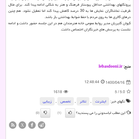
پروتکلهای بهداشتی حداقل پیوستار فرهنگ و هنر به شکلی ادامه پیدا کند. برای مثال
ظرفیت تماشاگران نمایش ها به 30 درصد کاهش پیدا کند اما تعطیل نشود. هم چنین
درهای گالری ها به روی مردم با حفظ ضوابط بهداشتی باز باشد.
کیوان کثیریان مدیر روابط عمومی خانه هنرمندان هم در این جلسه، حضور داشت و ادامه
نشست به پرسش های خبرنگاران اختصاص داشت.
منبع:
lebasdooni.ir
12:48:44
1400/04/16
1618
5
/
5.0
تگهای خبر:
اینترنت
,
تئاتر
,
تخصص
,
زیبایی
این مطلب لباسدونی را می پسندید؟
(0)
(1)
X