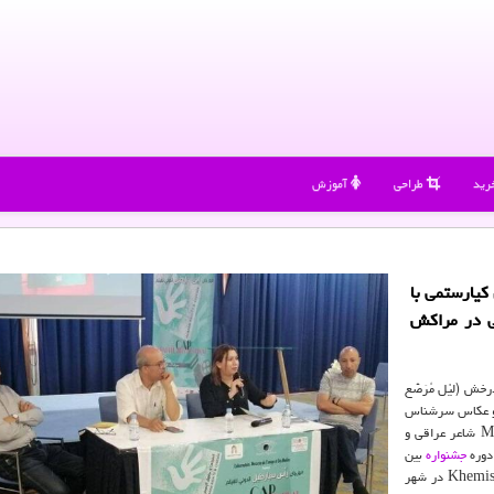
رید
طراحی
آموزش
یارستمی با
ی در مراکش
ش (لیْل مُرَصَّع
 و عکاس سرشناس
جشنواره
بین
المللی فیلم «کاپ اسپارتل» Cap Spartel توسط انتشارات کریستال Khemisset در شهر