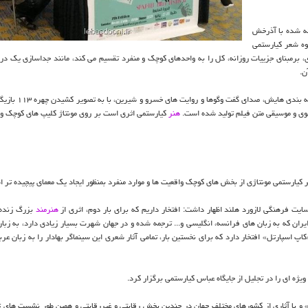
ته شده با آذرخش
وه شعر کیارستمی
ی، برمبنای جزییات روزانه، کل را به واحدهای کوچک و منفرد تقسیم می کند، مانند جداسازی یک د
ن.
وی اظهار داشت: جامع ترین استعاره از همه کارهای هنری کیار
ی و موسیقی متن فیلم تولید شده است.
هنر
کیارستمی اثری است بر روی مونتاژ کلیپ های کوچک وا
 کیارستمی مونتاژی از بخش های کوچک واقعیت ها و موارد منفرد بمنظور ایجاد یک معمای پیچیده تر 
سایت فرهنگی لازورد هلند اظهار داشت: افتخار داریم که برای بار دوم، اثری از
هنرمند
بزرگ زنده
یران که به زبان های فرانسه، انگلیسی و... ترجمه شده و در جهان شهرت بسیار زیادی دارد، به زبا
پ اسپارتل» افتخار دارد که برای نخستین بار، تمامی آثار شعری این سینماگر بهادار را به زبان عرب
» و با آثاری از کشورهای مختلف جهان در چندین بخش رقابتی و غیررقابتی و همین طور نشست های