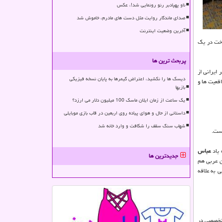
ناو پهپادبر رنو رونمایی شد!، عکس
صدای ماندگار روایت مثل دست های مادرم، خاموش شد
آخرین وضعیت اینترنت
رخت در یک
پربحث ترین ها
ستمی، با بسته بندی هایش، صدای گفت وگوها و روایت های خسرو و شیرین، با به تصویر کشیدن چهره ۱۱۳ بازیگر ایرانی از
دیسک ها را نکشید، اعتراض گیمرها به پایان نسخه فیزیکی
قعیت ها و
بازیها
یک ساعت از زمان ایلان ماسک 100 میلیون دلار می ارزد؟
داستانی از حال و هوای پیاده روی اربعین در قاب بازی موبایلی
شهاب سنگ سقف را شکافت و وارد خانه شد
است.
 یاد
عباس
جدیدترین ها
ن عربی هم
ی به علاقه
 تخصصی در