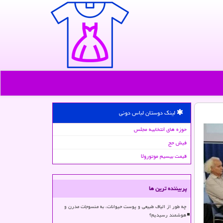
لینک دوستان لباس دونی
حوزه های انتخابیه مجلس
فیش حج
قیمت بیسیم موتورولا
پربیننده ترین ها
چه طور از الیاف طبیعی و پوست حیوانات، به منسوجات مدرن و
هوشمند رسیدیم؟