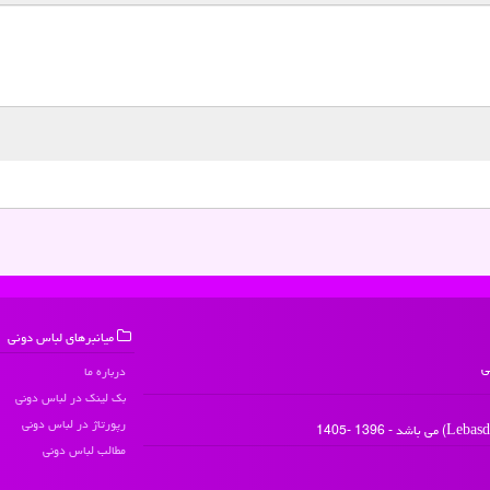
میانبرهای لباس دونی
ی
درباره ما
بک لینک در لباس دونی
رپورتاژ در لباس دونی
مطالب لباس دونی