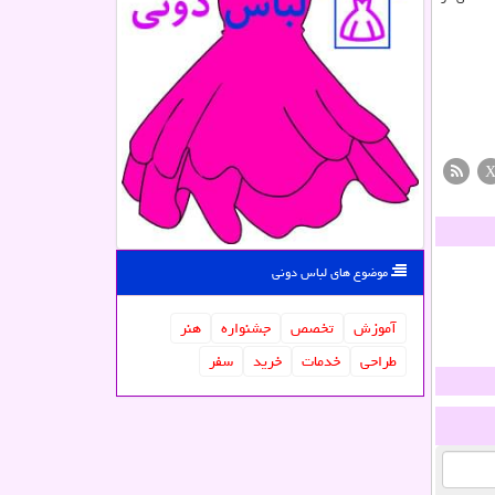
موضوع های لباس دونی
آموزش
تخصص
جشنواره
هنر
طراحی
خدمات
خرید
سفر