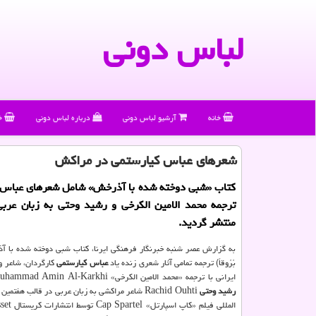
لباس دونی
خانه
آرشیو لباس دونی
درباره لباس دونی
خ
شعرهای عباس كیارستمی در مراكش
کتاب «شبی دوخته شده با آذرخش» شامل شعرهای عباس ک
ترجمه محمد الامین الکرخی و رشید وحتی به زبان عرب
منتشر گردید.
به گزارش عصر شنبه خبرنگار فرهنگی ایرنا، کتاب شبی دوخته شده با آذرخ
بُرُوقاً) ترجمه تمامی آثار شعری زنده یاد
عباس کیارستمی
کارگردان، شاعر
ایرانی با ترجمه «محمد الامین الکرخی» Muhammad Amin Al-Karkhi شاعر عراقی و
رشید وحتی
Rachid Ouhti شاعر مراکشی به زبان عربی در قالب هفتمین دوره