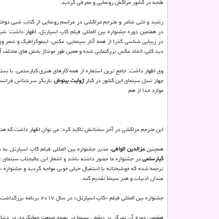
طنجه در کشور مراکش رونمایی و معرفی گردید.
رشید و حتی شاعر و مترجم مراکشی در مراسم رونمایی از کتاب شبی دوخ
در هفتمین دوره جشنواره بین المللی فیلم کاپ اسپارتل، اظهار داشت: شی
در زیبایی شناسی گذرا از همه آثار سینمایی، عکس، اینفوگرافیک و شعر و
دید کلی، اتخاذ عکس بزرگنمایی شده و همین طور مونتاژ بخش های مختلف آ
چهار نسل سینمای این کشور در کنار
ژولیت بینوش
بازیگر سرشناس فرانسو
موارد جدا از هم.
این مترجم مراکشی در آخر سخنانش تاکید کرد: می توان اظهار داشت که هنر
همچنین
عزالدین الوافی
، مدیر جشنواره بین المللی فیلم کاپ اسپارتل به 
کیارستمی
در جشنواره ما حضور داشته باشد و اشعار این عالیجناب سینمای ا
ترجمه شده که خوشبختانه با استقبال خیلی خوبی مواجه گردید و جشنواره «کا
مندان ادبیات و هنر سینما تقدیم کند.
جشنواره بین المللی فیلم «کاپ اسپارتل» در سال ۲۰۱۷ برنامه بزرگداشت ویژه ای را در تجلیل از جایگاه عباس کیارستمی برگزار کرد.
هفتمین دوره آن تمرکز بر «نقش سینما در بهبود صنعت جهانگردی در دنیا