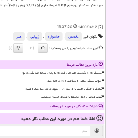
مورد هنر سینما از روزهای ۴ تا ۷ تیرماه جاری (۲۵ تا ۲۸ ژوئن ۲۰۲۱) در شهر طنجه در شمال کشور مراکش انجام شد.
19:27:52
1400/04/12
تگهای خبر:
تخصص
,
جشنواره
,
زیبایی
,
هنر
این مطلب لباسدونی را می پسندید؟
(0)
(1)
تازه ترین مطالب مرتبط
دیسک ها را نکشید، اعتراض گیمرها به پایان نسخه فیزیکی بازیها
شهاب سنگ سقف را شکافت و وارد خانه شد
کودک و جنگ روایت بازی سازان از شهدای مدرسه شجره طیبه
کتاب صوتی رویای توسعه با صدای حسین تسلیمی
نظرات بینندگان در مورد این مطلب
لطفا شما هم
در مورد این مطلب
نظر دهید