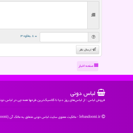
= ۸ بعلاوه ۳
ارسال نظر
صفحه اخبار
لباس دونی
فروش لباس : از لباس‌های روز دنیا تا کلاسیک‌ترین طرحها همه چی در لباس دون
lebasdooni.ir - مالکیت معنوی سایت لباس دونی متعلق به مالک آن (Lebasdooni) می باشد - 1396 -1405