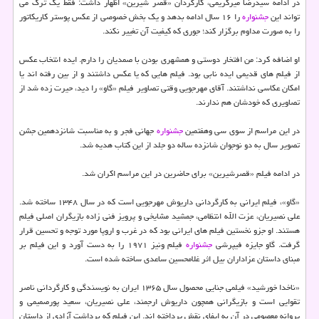
در ادامه سیدرضا میركریمی، كارگردان «قصر شیرین» اظهار داشت: فقط یك تُرك می
تواند این
جشنواره
را ۱۶ سال ادامه بدهد و یك بخش خصوصی از عكس پوستر كاریكاتور
را به صورت مداوم برگزار كند؛ جوری كه كیفیت آن تغییر نكند.
او اضافه كرد: من افتخار دوستی و همشهری بودن با صمدیان را دارم. ایده انتخاب عكس
از فیلم های قدیمی ایده نابی بود. فیلم هایی كه یا عكس داشتند و از بین رفته اند یا
امكان عكاسی نداشتند. آقای مهرجویی وقتی تصاویر فیلم «گاو» را دید، حیرت زده شد از
تصاویری كه خودشان هم ندارند.
در این مراسم از سوی سی وهفتمین
جشنواره
جهانی فجر و به مناسبت شانزدهمین جشن
تصویر سال به دو نوجوان شانزده ساله دو جلد از این كتاب هدیه شد.
در ادامه فیلم «قصرشیرین» برای حاضرین در این مراسم اكران شد.
«گاو»، فیلم ایرانی به كارگردانی داریوش مهرجویی است كه در سال ۱۳۴۸ ساخته شد.
علی نصیریان، عزت الله انتظامی، جمشید مشایخی و پرویز فنی زاده بازیگران اصلی فیلم
هستند. او جزو نخستین فیلم های ایرانی بود كه در غرب و اروپا مورد توجه و تحسین قرار
گرفت. گاو جایزه فیپرشی
جشنواره
فیلم ونیز ۱۹۷۱ را به دست آورد و این فیلم بر
مبنای داستان عزاداران بیل اثر غلامحسین ساعدی ساخته شده است.
«ناخدا خورشید» فیلمی جنایی محصول سال ۱۳۶۵ ایران به نویسندگی و كارگردانی ناصر
تقوایی است و بازیگرانی همچون داریوش ارجمند، علی نصیریان، سعید پورصمیمی و
پروانه معصومی در آن به ایفای نقش پرداخته اند. این فیلم كه برداشت آزادی از داستان