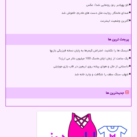
ناو پهپادبر رنو رونمایی شد!، عکس
صدای ماندگار روایت مثل دست های مادرم، خاموش شد
آخرین وضعیت اینترنت
پربحث ترین ها
دیسک ها را نکشید، اعتراض گیمرها به پایان نسخه فیزیکی بازیها
یک ساعت از زمان ایلان ماسک 100 میلیون دلار می ارزد؟
داستانی از حال و هوای پیاده روی اربعین در قاب بازی موبایلی
شهاب سنگ سقف را شکافت و وارد خانه شد
جدیدترین ها