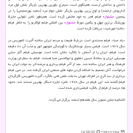
داشتن و نداشتن ارنست همینگوی است، سیمرغ بلورین بهترین بازیگر نقش اول مرد
(داریوش ارجمند) و لوح زرین بهترین بازیگر نقش دوم مرد (سعید پورصمیمی) را در
پنجمین
جشنواره
فیلم فجر به خود مختص كرده است. همینطور ناصر تقوایی جایزهٔ
یوزپلنگ برنزی چهل و یكمین دورهٔ
جشنواره
بین المللی فیلم لوكارنو را به خاطر فیلم
«ناخدا خورشید» دریافت كرده است.
«باد صبا» فیلم مستندی است دربارهٔ طبیعت و مردم ایران ساخته آلبرت لاموریس در
سال ۱۹۶۹ است. فیلمی بسیار نوستالژیك با گویندگی منوچهر انور و مدّت آن ۷۰ دقیقه
است. فیلم، ایران را از آسمان با بالگرد نشان داده است. موسیقی فیلم آثار سنتی
موسیقی ایران و ساختهٔ حسین دهلوی و ابوالحسن صبا هستند. فیلم به سفارش وزارت
فرهنگ و هنر ایران ساخته شد. بعد از آخر فیلم برداری و عرضه اثر به دولت ایران به
درخواست آنان تصمیم به اضافه كردن جلوه های صنعتی ایران گرفته شد. در حین فیلم
برداری از سد كرج در اطراف تهران به علت نقص فنی بالگرد، آلبرت لاموریس، كارگردان
فیلم كشته شد. این فیلم در سال ۱۹۷۸ نامزد جایزه اسكار بهترین مستند شد. حدود
۸۵ درصد از فیلم از بالگرد فیلمبرداری شده است.
اختتامیه جشن تصویر سال هفدهم اسفند برگزار می گردد.
14:38:00
1397/12/04