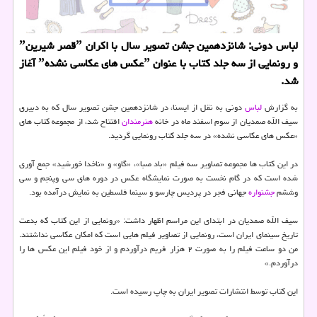
لباس دونی: شانزدهمین جشن تصویر سال با اكران ˮقصر شیرینˮ
و رونمایی از سه جلد كتاب با عنوان ˮعكس های عكاسی نشدهˮ آغاز
شد.
به گزارش
لباس
دونی به نقل از ایسنا، در شانزدهمین جشن تصویر سال كه به دبیری
سیف الله صمدیان از سوم اسفند ماه در خانه
هنرمندان
افتتاح شد، از مجموعه كتاب های
«عكس های عكاسی نشده» در سه جلد كتاب رونمایی گردید.
در این كتاب ها مجموعه تصاویر سه فیلم «باد صبا»، «گاو» و «ناخدا خورشید» جمع آوری
شده است كه در گام نخست به صورت نمایشگاه عكس در دوره های سی وپنجم و سی
وششم
جشنواره
جهانی فجر در پردیس چارسو و سینما فلسطین به نمایش درآمده بود.
سیف الله صمدیان در ابتدای این مراسم اظهار داشت: «رونمایی از این كتاب كه بدعت
تاریخ سینمای ایران است، رونمایی از تصاویر فیلم هایی است كه امكان عكاسی نداشتند.
من دو ساعت فیلم را به صورت ۲ هزار فریم درآوردم و از خود فیلم این عكس ها را
درآوردم.»
این كتاب توسط انتشارات تصویر ایران به چاپ رسیده است.