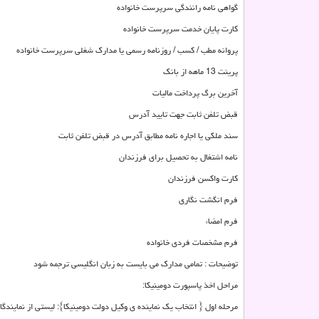
گواهی نامه رانندگی سرپرست خانواده
کارت پایان خدمت سرپرست خانواده
پروانه مطب / کسب / روزنامه رسمی یا مدارک شغلی سرپرست خانواده
پرینت 13 ماهه از بانک
آخرین برگ پرداخت مالیات
قبض تلفن ثابت جهت تایید آدرس
سند ملکی یا اجاره نامه مطابق آدرس در قبض تلفن ثابت
نامه اشتغال به تحصیل برای فرزندان
کارت واکسن فرزندان
فرم انگشت نگاری
فرم امضاء
فرم مشخصات فردی خانواده
توضیحات : تمامی مدارک می بایست به زبان انگلیسی ترجمه شود
مراحل اخذ پاسپورت دومینیکا:
مرحله اول { انتخاب یک نماینده ی وکیل دولت دومینیکا}: لیستی از نمایندگ