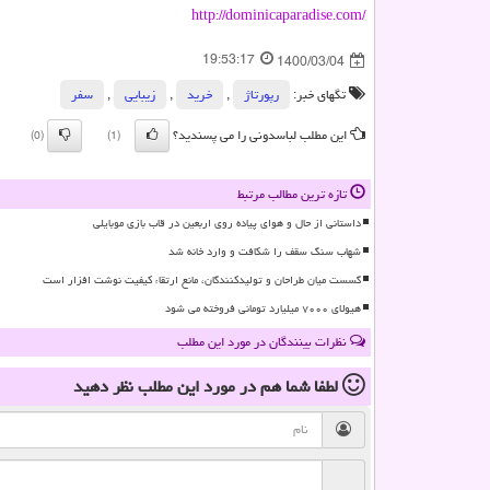
http://dominicaparadise.com/
19:53:17
1400/03/04
تگهای خبر:
رپورتاژ
,
خرید
,
زیبایی
,
سفر
این مطلب لباسدونی را می پسندید؟
(0)
(1)
تازه ترین مطالب مرتبط
داستانی از حال و هوای پیاده روی اربعین در قاب بازی موبایلی
شهاب سنگ سقف را شکافت و وارد خانه شد
گسست میان طراحان و تولیدکنندگان، مانع ارتقاء کیفیت نوشت افزار است
هیولای ۷۰۰۰ میلیارد تومانی فروخته می شود
نظرات بینندگان در مورد این مطلب
لطفا شما هم
در مورد این مطلب
نظر دهید