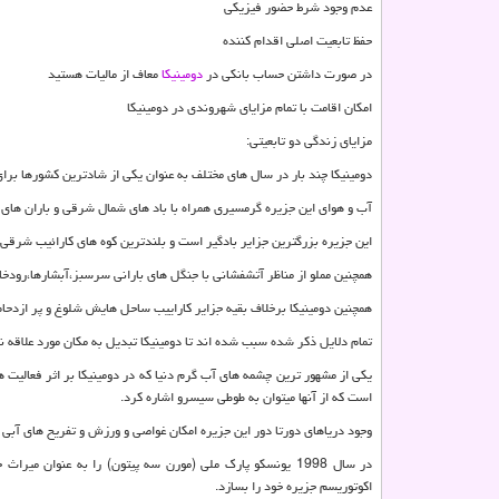
عدم وجود شرط حضور فیزیکی
حفظ تابعیت اصلی اقدام کننده
در صورت داشتن حساب بانکی در
دومینیکا
معاف از مالیات هستید
امکان اقامت با تمام مزایای شهروندی در دومینیکا
مزایای زندگی دو تابعیتی:
دومینیکا چند بار در سال های مختلف به عنوان یکی از شادترین کشورها برا
آب و هوای این جزیره گرمسیری همراه با باد های شمال شرقی و باران ها
این جزیره بزرگترین جزایر بادگیر است و بلندترین کوه های کارائیب شرقی 
همچنین مملو از مناظر آتشفشانی با جنگل های بارانی سرسبز،آبشارها،رودخا
همچنین دومینیکا برخلاف بقیه جزایر کاراییب ساحل هایش شلوغ و پر ازدحا
تمام دلایل ذکر شده سبب شده اند تا دومینیکا تبدیل به مکان مورد علاقه 
یکی از مشهور ترین چشمه های آب گرم دنیا که در دومینیکا بر اثر فعالیت 
است که از آنها میتوان به طوطی سیسرو اشاره کرد.
وجود دریاهای دورتا دور این جزیره امکان غواصی و ورزش و تفریح های آبی 
اکوتوریسم جزیره خود را بسازد.