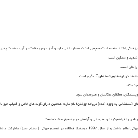
ی زندگی انتخاب شده است همچنین امنیت بسیار بالایی دارد و آمار جرم و جنایت در آن به شدت پایین
ی شدید و سنگین است.
را دارا است.
نه ها، دریاچه ها وچشمه های آب گرم است.
م نیستند
نویسندگان، محققان، عکاسان و هنرمندان شود
های آتشفشانی به وجود آمده( دریاچه جوشان) نام دارد؛ همچنین دارای گونه های خاص و کمیاب حیوانا
زیادی را فراهم کرده و به زیبایی و آرامش جزیره عمق بخشیده است.
در سال 1998 یونسکو پارک ملی (مورن سه پیتون) را به عنوان میراث جهانی اعلام داشت و از سال 1997 دومینیکا فعالانه در تصمیم جهانی ( دنیای سبز