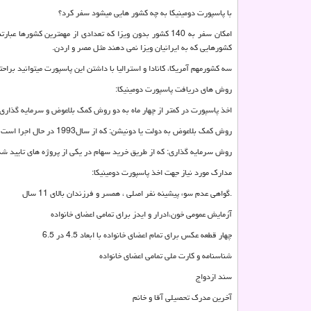
با پاسپورت دومینیکا به چه کشور هایی میشود سفر کرد؟
امکان سفر به 140 کشور بدون ویزا که تعدادی از مهمترین کشورها عبارتند از: انگلستان، اتحادیه اروپا درحوزه شینگن
کشورهایی که به ایرانیان ویزا نمی دهند مثل مصر و اردن.
سه کشورمهم آمریکا، کانادا و استرالیا با داشتن این پاسپورت میتوانید براحتی ویزای 10 ساله آنها را 
روش های دریافت پاسپورت دومینیکا:
اخذ پاسپورت در کمتر از چهار ماه به دو روش کمک بلاعوض و سرمایه گذاری
روش کمک بلاعوض به دولت یا دونیشن: که از سال1993 در حال اجرا است و قانون خود کشور دومینیکا است که در ازای دریافت مبلغی تابعیت اش را به شما اعطا میکند.
روش سرمایه گذاری: که از طریق خرید سهام در یکی از پروژه های تایید ش
مدارک مورد نیاز جهت اخذ پاسپورت دومینیکا:
.گواهی عدم سوء پیشینه نفر اصلی ، همسر و فرزندان بالای 11 سال
آزمایش عمومی خون،ادرار و ایدز برای تمامی اعضای خانواده
چهار قطعه عکس برای تمام اعضای خانواده با ابعاد 4.5 در 6.5
شناسنامه و کارت ملی تمامی اعضای خانواده
سند ازدواج
آخرین مدرک تحصیلی آقا و خانم