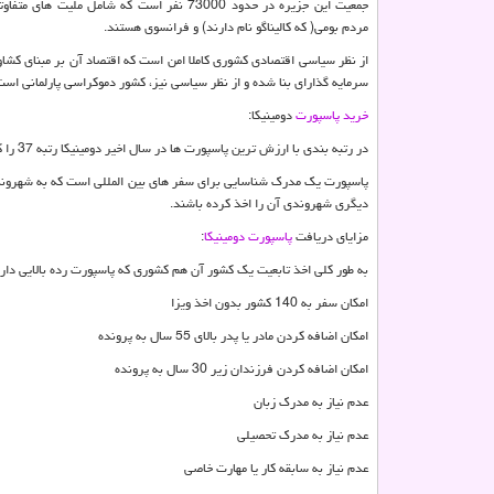
جمعیت این جزیره در حدود 73000 نفر است که شامل ملیت ها
مردم بومی( که کالیناگو نام دارند) و فرانسوی هستند.
از نظر سیاسی اقتصادی کشوری کاملا امن است که اقتصاد آن بر مبنای کشا
سرمایه گذارای بنا شده و از نظر سیاسی نیز، کشور دموکراسی پارلمانی اس
خرید پاسپورت
دومینیکا:
در رتبه بندی با ارزش ترین پاسپورت ها در سال اخیر دومینیکا رتبه 37 را کسب کرده و با این پاسپورت امکان سفر به 140 کشور بدون ویزا را دارید.
پاسپورت یک مدرک شناسایی برای سفر های بین المللی است که به شهروندان ق
دیگری شهروندی آن را اخذ کرده باشند.
مزایای دریافت
پاسپورت دومینیکا
:
به طور کلی اخذ تابعیت یک کشور آن هم کشوری که پاسپورت رده بالایی دارد م
امکان سفر به 140 کشور بدون اخذ ویزا
امکان اضافه کردن مادر یا پدر بالای 55 سال به پرونده
امکان اضافه کردن فرزندان زیر 30 سال به پرونده
عدم نیاز به مدرک زبان
عدم نیاز به مدرک تحصیلی
عدم نیاز به سابقه کار یا مهارت خاصی