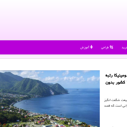
رید
طراحی
آموزش
مینیكا رتبه
37 را كسب كرده و با این پاسپورت امكان سفر به 140 كشور بدون
بیعت شگفت انگیز
رانی است که قصد