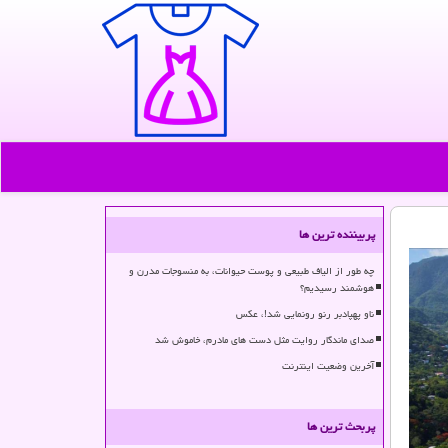
پربیننده ترین ها
چه طور از الیاف طبیعی و پوست حیوانات، به منسوجات مدرن و
هوشمند رسیدیم؟
ناو پهپادبر رنو رونمایی شد!، عکس
صدای ماندگار روایت مثل دست های مادرم، خاموش شد
آخرین وضعیت اینترنت
پربحث ترین ها