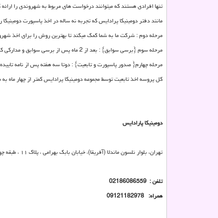
تنها افرادی هستند که میتوانند درخواست های مربوط به شهروندی را ارائه ک
مانند دفتر دومینیکا پرادایس که تجربه نه ساله در اخذ پاسپورت دومینیکا 
مرحله دوم : شرکت ما به شما کمک میکند تا بهترین روش را برای اخذ شهرو
مرحله سوم {برسی سوابق} : بعد از 2 ماه پس از برسی سوابق و مدارکی که برای دولت دومینیکا ارسال شده، نامه تاییدیه دولت مبنی بر موافقت با اعطای تابعیت به شما صادر میشود
مرحله چهارم{ صدور پاسپورت و تابعیت} : دوتا سه هفته پس از نامه تاییده
کل پروسه اخذ تابعیت توسط مجموعه دومینیکا پرادایس کمتر از چهار ماه به ط
دومینیکا پارادایس
تهران، بلوار نلسون ماندلا (آفریقا)، خیابان بابک بهرامی ، پلاک ۱۱ ، طبقه چهارم ، واحد ۱۶
تلفن : 02186086559
همراه:
09121182978