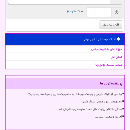
= ۷ بعلاوه ۳
ارسال نظر
لینک دوستان لباس دونی
حوزه های انتخابیه مجلس
فیش حج
قیمت بیسیم موتورولا
پربیننده ترین ها
چه طور از الیاف طبیعی و پوست حیوانات، به منسوجات مدرن و هوشمند رسیدیم؟
ناو پهپادبر رنو رونمایی شد!، عکس
صدای ماندگار روایت مثل دست های مادرم، خاموش شد
آخرین وضعیت اینترنت