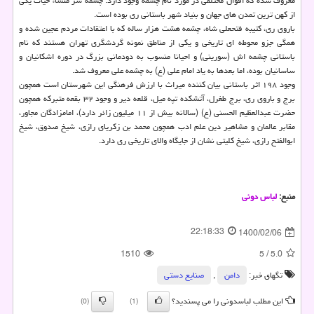
معروف شده که اقوال مختلفی در مورد نام چشمه وجود دارد. چشمه سر منشاء حیات یکی
از کهن ترین تمدن های جهان و بنیاد شهر باستانی ری بوده است.
باروی ری، کتیبه فتحعلی شاه، چشمه هشت هزار ساله که با اعتقادات مردم عجین شده و
همگی جزو محوطه ای تاریخی و یکی از مناطق نمونه گردشگری تهران هستند که نام
باستانی چشمه اش (سورینی) و احیانا منسوب به دودمانی بزرگ در دوره اشکانیان و
ساسانیان بوده، اما بعدها به یاد امام علی (ع) به چشمه علی معروف شد.
وجود ۱۹۸ اثر باستانی بیان کننده میراث با ارزش فرهنگی این شهرستان است همچون
برج و باروی ری، برج طغرل، آتشکده تپه میل، قلعه دیر و وجود ۳۲ بقعه متبرکه همچون
حضرت عبدالعظیم الحسنی (ع) (سالانه بیش از ۱۱ میلیون زائر دارد)، امامزادگان مجاور،
مقابر عالمان و مشاهیر دین علم ادب همچون محمد بن زکریای رازی، شیخ صدوق، شیخ
ابوالفتح رازی، شیخ کلیتی نشان از جایگاه والای تاریخی ری دارد.
منبع:
لباس دونی
22:18:33
1400/02/06
1510
5
/
5.0
تگهای خبر:
دامن
,
صنایع دستی
این مطلب لباسدونی را می پسندید؟
(0)
(1)