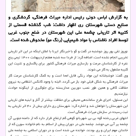
به گزارش لباس دونی رئیس اداره میراث فرهنگی، گردشگری و
صنایع دستی شهرستان ری اظهار داشت: شب گذشته قسمتی از
کتبیه اثر تاریخی چشمه علی این شهرستان در ضلع جنوب غربی
توسط افراد ناشناس با مواد شیمیایی (رنگ مو) مخدوش شده است.
نوروز تقی پور روز دوشنبه در گفت و گو با خبرنگار ایرنا با اعلان اینکه در این اثر تاریخی
تخریبی انجام نشده است، اضافه کرد: از فردا سه شنبه هفتم اردیبهشت ۱۴۰۰ تیمی پنج
نفره از کارشناسان مرمت و بازسازی میراث فرهنگی کشور برای پاکسازی و تثبیت این
کتیبه مشغول به کار می شوند.
وی گفت: خوشبختانه این مواد رنگی قابل امحا است و به کمک کارشناسان مرمت کار
میراث فرهنگی به شکل قبلی خود باز می گردد، البته با وجود کانکس انتظامی به نیروی
حفاظت کافی و همین طور نصب دوربین مداربسته برای جلوگیری از اینگونه حوادث
نیازمندیم.
این مسئول، اجرای طرح ساماندهی محیطی برای حفاظت بیشتر از آثار و ابنیه های تاریخی
این شهرستان را خواهان شد و اشاره کرد: شهرستان ری دارای بیش از ۴۰ اثر تاریخی به
ثبت رسیده در سازمان میراث فرهنگی است.
انتهای غربی رشته کوه بی بی شهربانو کوهی کم ارتفاع قرار دارد که از دامنه جنوبی آن
چشمه پر آبی می جوشد. چشمه علی در دوران پیش از اسلام به نام خانواده سورن که از
خاندان مهم ایران و ری بودند، خوانده می شده است و در دوران اسلامی به چشمه علی