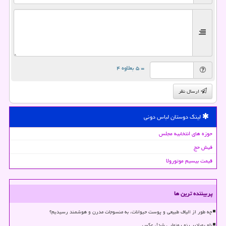
= ۵ بعلاوه ۴
ارسال نظر
لینک دوستان لباس دونی
حوزه های انتخابیه مجلس
فیش حج
قیمت بیسیم موتورولا
پربیننده ترین ها
چه طور از الیاف طبیعی و پوست حیوانات، به منسوجات مدرن و هوشمند رسیدیم؟
ناو پهپادبر رنو رونمایی شد!، عکس