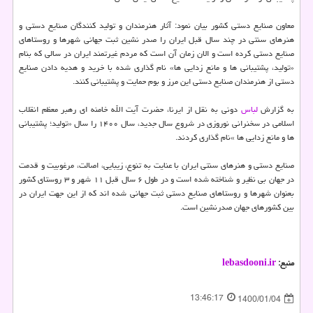
معاون صنایع دستی کشور بیان نمود: آثار هنرمندان و تولید کنندگان صنایع دستی و
هنرهای سنتی در چند سال قبل ایران را صدر نشین ثبت جهانی شهرها و روستاهای
صنایع دستی کرده است و الان زمان آن است که مردم غیرتمند ایران در سالی که بنام
«تولید، پشتیبانی ها و مانع زدایی ها» نام گذاری شده با خرید و هدیه دادن صنایع
دستی از هنرمندان صنایع دستی این مرز و بوم حمایت و پشتیبانی کنند.
به گزارش
لباس
دونی به نقل از ایرنا، حضرت آیت الله خامنه ای رهبر معظم انقلاب
اسلامی در سخنرانی نوروزی در شروع سال جدید، سال ۱۴۰۰ را سال «تولید؛ پشتیبانی
ها و مانع زدایی ها »نام گذاری کردند.
صنایع دستی و هنرهای سنتی ایران با عنایت به تنوع، زیبایی، اصالت، مرغوبیت و قدمت
در جهان بی نظیر و شناخته شده است و در طول ۶ سال قبل ۱۱ شهر و ۳ روستای کشور
بعنوان شهرها و روستاهای صنایع دستی ثبت جهانی شده اند که از این جهت ایران در
بین کشورهای جهان صدرنشین است.
منبع:
lebasdooni.ir
13:46:17
1400/01/04