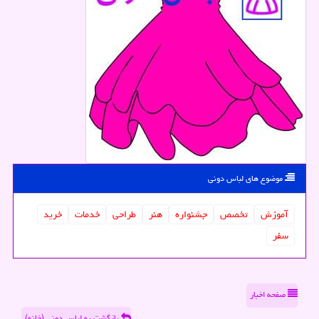
موضوع های لباس دونی
آموزش
تخصص
جشنواره
هنر
طراحی
خدمات
خرید
سفر
صفحه اخبار
بازگشت به لباس دونی (خانه)