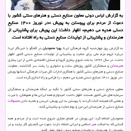
به گزارش لباس دونی معاون صنایع دستی و هنرهای سنتی کشور با
دعوت از مردم برای پیوستن به پویش «در نوروز ۱۴۰۰ صنایع
دستی هدیه می دهیم» اظهار داشت: این پویش برای پشتیبانی از
هنرمندان و پشتیبانی از تولیدات صنایع دستی به راه افتاده است.
به گزارش روز چهارشنبه گروه فرهنگی ایرنا،
پویا محمودیان
در گفتگو با خبرنگار ایرنا
درباره لزوم عزم ملی برای حمایت و پشتیبانی از تولیدات صنایع دستی کشور اظهار
داشت: در سال ۱۳۹۹ به علت شیوع بیماری کرونا و مسایل اقتصادی ناشی از این بیماری
هنرمندان
و صنعتگران کشور روزهای سخت و دشواری را پشت سر گذاشتند، معاونت
صنایع دستی و هنرهای سنتی کشور با همکاری ادارات کل میراث فرهنگی استانها پویش
«در نوروز ۱۴۰۰ صنایع دستی هدیه می دهیم » را طراحی و راه اندازی کرده است.
معاون صنایع دستی و هنرهای سنتی کشور با تکیه بر اینکه هنرمندان و صنعتگران
سرمایه های ملی کشور هستند، اظهار داشت: امیدوارم همه ایرانی ها و هموطنان، با غیرت
و همتی که همیشه اثبات کردند با پیوستن به این پویش، خریدن و هدیه دادن
محصولات
صنایع دستی، از هنرمندان این مرز و بوم حمایت و پشتیبانی کنند.
محمودیان اضافه کرد: این پویش در فضای مجازی شروع شده است و از مردم و همه
کسانی که به اصالت
هنر
اسلامی و ایرانی اعتقاد دارند دعوت می کنم پای کار بیایند و در
پشتیبانی از هنرمندان و تولیدات صنایع دستی ایفای نقش کنند.