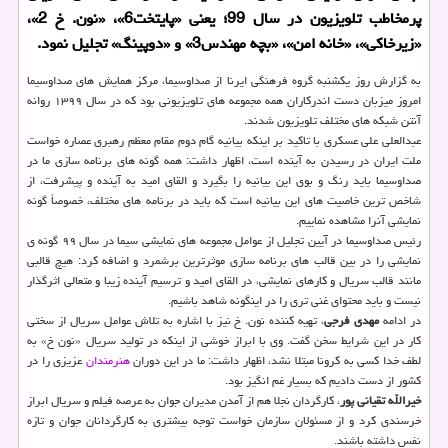
پرمخاطب تلویزیون در سال 99؛ یعنی «پایتخت6»، «نون. خ 2»،
«زیرخاکی»، «خانه امن»، «بچه مهندس3» و «دوپینگ» تجلیل نمود.
به گزارش روز یکشنبه گروه فرهنگی ایرنا از صداوسیما، مرکز همایش های صداوسیما
امروز میزبان دست اندرکاران همه مجموعه های تلویزیونی بود که در سال ۱۳۹۹ روانه
آنتن شبکه های مختلف تلویزیون شدند.
عبدالعلی علی عسکری با تاکید بر اینکه بیانیه گام دوم مقام معظم رهبری عصاره خواست
ملت ایران در رسیدن به آینده است، اظهار داشت: همه گونه های برنامه سازی ما در
صداوسیما باید رنگ و بوی این بیانیه را بگیرد و القای امید به آینده و پیشرفت، از
شاخص ترین خاصیت های این بیانیه است که باید در برنامه های مختلف، خصوصاً گونه
نمایشی آنرا مشاهده نماییم.
رئیس صداوسیما در آیین تجلیل از عوامل مجموعه های نمایشی سیما در سال ۹۹ گونه ی
نمایشی را در بین قالب های برنامه سازی موثرترین برشمرد و اضافه کرد: هیچ قالبی
مانند قالب سریال و کارهای نمایشی، در القای امید و ترسیم آینده زیبا و متعالی اثرگذار
نیست و باید محتوای غنی تری را در اینگونه شاهد باشیم.
در ادامه
مهدی فرجی
، تهیه کننده نون. خ نیز با اشاره به تلاش عوامل سریال از سختی
کار در این شرایط سخن گفت. وی با ابراز خوشی از اینکه در تولید سریال «نون خ» به
لطف خدا کسی به کرونا مبتلا نشد، اظهار داشت: ما در این دوران
هنرمندان
عزیزی را در
کشور از دست دادیم که بسیار غم انگیز بود.
خیرالله تقیانی پور
، کارگردان نجلا هم از آمدن مدیران جوان به عرصه فیلم و سریال ابراز
خرسندی کرد و از مسئولان سازمان خواست توجه بیشتری به کارگردانان جوان و تازه
نفس داشته باشند.