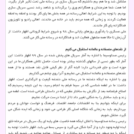
مشاغل شد و ما هم بیم داشتیم که سریال سازی در رسانه ملی تحت تاثیر قرار بگیرد،
اما همت شما هنرمندان و همکارانم ورق را برگرداند و شاهد رشد نسبی سریال سازی
بودیم. با توجه به این شرایط، اهالی رسانه در همه بخش ها پای کار بودند و لحظه به لحظه
فعالیت کردند و زمانی که همه مردم باید در خانه می ماندند، اهالی رادیو و تلویزیون
فداکارانه پای کار ماندند.
علی عسکری با یادآوری روزهای پایانی سال ۹۸ و شروع شرایط کرونائی اظهار داشت: از
آن زمان تا حالا همه مشغول فعالیت اند و فداکارانه در رسانه ملی کار می کنند.
از نقدهای منصفانه و عالمانه استقبال می کنیم
رئیس صداوسیما با اشاره به آمار سریال های پخش شده در سال ۹۹ اظهار داشت: این
آمار که بطور نسبی از سالهای گذشته بیشتر بوده است، حاصل تلاش همکاران ما در این
حوزه است و جای قدردانی دارد؛ البته آثار از نظر کیفی قابل نقد هستند و ما از همه
نقدهای منصفانه و عالمانه استقبال می نماییم و آنرا روی چشم می گذاریم.
وی با اشاره به اینکه دغدغه ما در رسانه ملی دغدغه کیفیت و اثرگذاری است، اظهار
داشت: ما در لطمه شناسی که در سیما فیلم به انجام رسید، به این نتیجه رسیدیم که
اصلاح فیلمنامه بعد از نگارش به ساختار عظیمی که در داستان طراحی شده است، لطمه می
زند و باید ساختار را به شکلی تغییر داد تا از ابتدا درست حرکت نماییم.
برای اینکه بتوانیم بنا به اقتضائات جامعه، اقتصاد، فرهنگ و خواست جوانان و مردم
بپردازیم، باید به زمانی که شاکله اصلی کار طراحی می شود و زمانی که ایده شکل می
گیرد، منتقل شویم.
رئیس رسانه صداوسیما با اعلان اینکه همه خاصیت های پایه ای یک سریال در مرحله خلق
ایده اولیه وجود دارد و از آنجا شکل می گیرد و سپس بسط می یابد، اظهار داشت: توجه به
اینکه با چه حیطه، چه مسئله و چه ساختاری از مسائل مواجه مواجه می شویم که باید