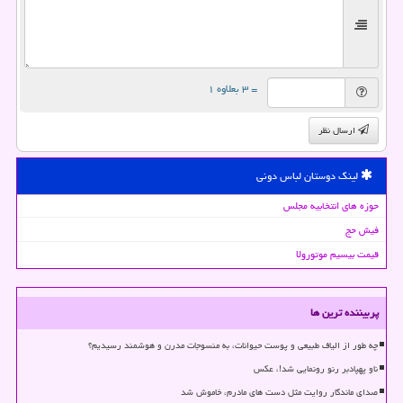
= ۳ بعلاوه ۱
ارسال نظر
لینک دوستان لباس دونی
حوزه های انتخابیه مجلس
فیش حج
قیمت بیسیم موتورولا
پربیننده ترین ها
چه طور از الیاف طبیعی و پوست حیوانات، به منسوجات مدرن و هوشمند رسیدیم؟
ناو پهپادبر رنو رونمایی شد!، عکس
صدای ماندگار روایت مثل دست های مادرم، خاموش شد