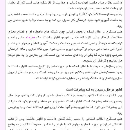
داشت: توازن میان حکمت آموزی و زیبایی و جذابیت از لغزشگاه هایی است که اگر تعادل
آن رعایت نشود، سبب خسران خواهد شد.
رئیس صداوسیما تاکید کرد: اگر این توازن از بین برود و بالا بردن جاذبه سبب لطمه زدن
به حکمت آموزی شود جنبه فرهنگی کار عدول می کند و به سمت جاذبه های سطحی می
رود.
علی عسکری با اعلان اینکه با وجود رقبایی چون شبکه های ماهواره ای و فضای مجازی
ممکنست گرفتار چنین لغزشگاه هایی بشویم، اظهار داشت: یک
هنرمند
عالی رتبه و
تولیدکننده فرهنگی کسی است که بین جذابیت و حکمت آموزی تعادل برقرار می کند و
اجازه نمی دهد ذهن مردم از آموختن دور و سطحی شود. بین نگاه تجاری و نگاه فرهنگی
تعارضی وجود دارد که یکی از راه های سخت ما این است که این تعارض را به نفع مردم
حل نماییم و گرفتار آن نشویم.
رئیس سازمان صداوسیما با اعلان اینکه ما در دوره خاصی از تاریخ هستیم، اظهار داشت: با
وجود همه کوشش های دشمن، کشور هر روز در حال رشد است و مردم ما بیش از چهل
سال پرافتخار را تا حالا گذرانده و در مقابل دشمنان کوتاه نیامده اند.
کشور در حال رسیدن به قله پیشرفت است
وی با اشاره به اینکه کشور با وجود نزدیک به صفر شدن فروش نفت و تحریم در حال
رسیدن به قله پیشرفت است، اظهار داشت: دشمن در هر مقطعی کوشش کرد که ما را از
این پیشرفت باز دارد، اما به کوری چشم آنها، ملت ایران قوی ایستاده است و به پیش می
رود.
علی عسکری انقلاب اسلامی را سبب رشد کشور دانست و اظهار داشت: پس از عقب
افتادگی ایران در دوره قاجار و پهلوی که با طراحی استکبار، خصوصاً انگلیس به وقوع