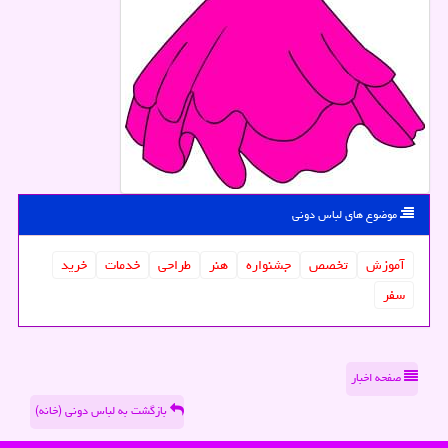
موضوع های لباس دونی
آموزش
تخصص
جشنواره
هنر
طراحی
خدمات
خرید
سفر
صفحه اخبار
بازگشت به لباس دونی (خانه)