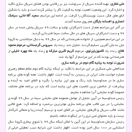
علی غفاری
، تهیه کننده سریال از سرنوشت نیز بر رقابتی بودن فضای سریال سازی تاکید
و اشاره کرد: این وضعیت اهمیت توجه به کیفیت کار را بیشتر کرده است و باید با تشکیل
اتاق های فکر، دست نویسندگان را گرفت. در ادامه این مراسم،
سعید آقا خانی، سیامک
انصاری و افسانه بایگان
هم روی صحنه آمدند.
در آخر این مراسم هم از دست اندرکاران تولید و ساخت ۲۹ سریال پخش شده در سال
۹۹ و دست اندرکاران سریال های در حال ساخت سیما قدردانی گردید.
در این مراسم همچنین، از خانواده هنرمندانی که در سال ۹۹ به دنبال مبتلاشدن به کرونا
جان به جان آفرین تسلیم کردند، تجلیل شد. زنده یاد
سیروس گرجستانی، مرحوم محمود
فلاح،
زنده یاد
کامبوزیاپرتوی
، مرحوم
کریم اکبری مبارکه و
زنده یاد
ماه چهره خلیلی
از
هنرمندانی بودند که در این مراسم از آنها یاد شد.
ضرورت توجه به بیانیه گام دوم در برنامه سازی
عبدالعلی علی عسکری در این مراسم با تاکید بر اینکه بیانیه گام دوم مقام معظم رهبری
عصاره خواست ملت ایران در رسیدن به آینده است، اظهار داشت: همه گونه های برنامه
سازی ما در صداوسیما باید رنگ و بوی این بیانیه را بگیرد و القای امید به آینده و
پیشرفت، از شاخص ترین خاصیت های این بیانیه است که باید در برنامه های مختلف،
خصوصاً گونه نمایشی آنرا مشاهده نماییم.
رئیس صداوسیما در آیین تجلیل از عوامل مجموعه های نمایشی سیما در سال ۹۹ گونه ی
نمایشی را در بین قالب های برنامه سازی موثرترین برشمرد و اضافه کرد: هیچ قالبی
مانند قالب سریال و کارهای نمایشی، در القای امید و ترسیم آینده زیبا و متعالی اثرگذار
نیست و باید محتوای غنی تری را در اینگونه شاهد باشیم.
رئیس سازمان صداوسیما در این آیین با اعلان اینکه سال ۹۹ با شیوع بیماری کرونا سال
استثنایی در ۱۰۰ سال اخیر بوده است، اظهار داشت: این شرایط سبب تعطیلی خیلی از