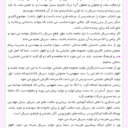
ارتباطات علت و معلولی و معقول آنرا درک نماییم بسیار مهمست و به همین علت ما باید
پس زمینه و زمینه سریال را به خوبی بشناسیم و بعد از آن فیلمنامه بنویسیم.
وی انتخاب سوژه را مرحله پس از مرحله طرح ایده دانست و اظهار داشت: موضوع کلیدی
دیگر پس از پس زمینه کار، یافتن سوژه مناسب می باشد که بتواند داستانی پرجاذبه را
خلق کند که برای بیننده جذاب باشد.
اگر پیام سریال متناسب با نیاز جامعه باشد بطور قطع سریال با استقبال مواجه می شود و
اگر پیامی را که مردم به آن نیازی نداشته باشند، بدهد، سریال عقیم می ماند.
وی از سه عنصر دانستن نظام مسائل، انتخاب سوژه مناسب و مهندسی و مدیریت پیام
بعنوان عناصر کلیدی تولید مجموعه های نمایشی یاد کرد و اظهار داشت: شما که اهل فن،
هنر
و فرهنگ هستید، باید در این حوزه با ما مفاهمه و گفت و گو کنید تا طرحی نمایشی را
سامان بدهیم.
وی از همه دست اندرکاران تولید مجموعه های نمایشی خواست تا به این امر توجه نمایند و
اظهار داشت: ما نام این را سند مفهومی یا محتوایی تولید سریال گذاشتیم که خشت اول
تولید کارهای نمایشی است و پس از این است که مرحله نگارش شروع می شود.
رئیس صداوسیما اضافه کرد: با اتکا به این سند مفهومی، زمانی که فیلمنامه نوشته می
شود بسیار آسان تر به سمت پیش تولید و تولید پیش می روید و معلوم است که دقیقا
در چه مسیری حرکت خواهید کرد.
علی عسکری با اعلان اینکه آموختن جاذبه، زیبایی و حکمت های هر سریال بسیار مهم می
باشد، اظهار داشت: هر سریال باید حکمت آموز و برای خانواده ها سودمند و مفید باشد،
چونکه که قله اثرگذاری در برنامه های تلویزیونی، آثار نمایشی و فیلم و سریال است.
بیشترین هزینه برای تولید سریال صرف می شود
وی با اعلان اینکه بیشترین هزینه در سیما برای تولید سریال صرف می شود، اظهار