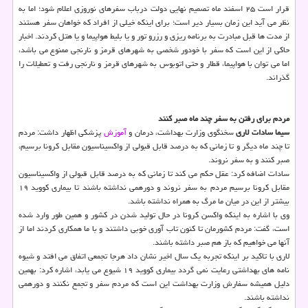
قرار است ۲۵ اسفند ماه تصمیم نهایی دولت درباب سفرهای نوروزی اعلام شود؛ اما به
نظر می آید این زمان بسیار دیر است؛ برای اینکه خیلی از افراد که خواهان سفر هستند
از مدت ها قبل مبادرت به برنامه ریزی و رزرو تور و یا بلیط هواپیما و یا هتل کردند. اخبار
حاکی از این است که سفر با خودور شخصی به شهرهای قرمز و نارنجی ممنوع می باشد،
اما می توان با هواپیما، قطار و حتی اتوبوس به شهرهای قرمز و نارنجی رفت و تعطیلات را
گذراند.
مردم برای رفتن به سفر چند ماه صبر کنند
سیما سادات لاری
سخنگوی وزارت بهداشت، درمان و
آموزش
پزشکی اظهار داشت: مردم
تا چند ماه دیگر و تا زمانی که به درصد قابل قبولی از واکسیناسیون مقابل کرونا برسیم،
صبر کنند و به سفر نروند.
سادات اضافه کرد: عقل حکم می کند تا زمانی که به درصد قابل قبولی از واکسیناسیون
مقابل کرونا برسیم مردم به سفر نروند و دورهمی نداشته باشند تا بیماری کووید ۱۹
بیشتر از این در میان ما مرگ به همراه نداشته باشد.
وی با اشاره به اینکه واکسن کرونا در حال تولید شدن در کشور و همین طور وارد شده
است، گفت: مردم کشورمان تا کنون تاب آوری خوبی داشتند و با ما همکاری کردند اما از
آنها می خواهیم که باز هم صبر داشته باشند.
لاری با تاکید بر اینکه تجربه یک سال اخیر نشان داد هرجا تجمعی اتفاق می افتد و شیوه
نامه های بهداشتی رعایت نمی گردد بیماری کووید ۱۹ شیوع می یابد، اشاره کرد: بهمین
دلیل همیشه سفارش وزارت بهداشت این است که مردم سفر و تجمع نکنند و دورهمی
نداشته باشند.