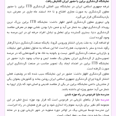
نمایشگاه گردشگری برلین با حضور ایران گشایش یافت
غرفه جمهوری اسلامی ایران در نمایشگاه بین المللی گردشگری ITB برلین با حضور
معاون گردشگری به صورت مجازی افتتاح و تا ۲۲ اسفند ماه جاری در معرض دید
بازدیدکنندگان قرار می گیرد.
ولی تیموری معاون گردشگری کشور اظهار داشت: نمایشگاه ITB برلین بزرگ ترین
رویداد گردشگری جهان به شمار می آید و ضمن دارا بودن نقشی مهم در معرفی مقاصد
گردشگری دنیا، بستری گسترده برای تعامل و تبادل افراد حرفه ای در این عرصه به
وجود آورده است.
او اضافه کرد: به علت بحران انتشار ویروس کرونا، بااینکه صنعت گردشگری دنیا گرفتار
رکود شده و سفر با محدودیت هم راه است اما این مساله به مدلول تعطیلی امور تبلیغات
و بازاریابی صنعت گردشگری کشور نیست و باتوجه به خلاء ها و کمبودهایی که در عرصه
تصویرسازی از گردشگری ایران بعنوان یک مقصد ایمن و جذاب وجود دارد؛ حضور در
نمایشگاه ITB برلین در امتداد ایجاد یک تصویر مناسب در صنعت گردشگری ایران
صورت گرفته است.
معاون گردشگری اظهار داشت: حضور در این نمایشگاه سبب شده که در وضعیت فعلی
انتشار کرونا چراغ گردشگری جمهوری اسلامی ایران روشن بماند و کشورمان بعنوان یکی
از مشتریان دائمی نمایشگاه برلین در یکی از مقاصد قدیمی و اصلی خود که بازار اروپا به
شمار می آید؛ حضور ویژه ای داشته باشد.
مدرسه علیا فردوس در راه موزه شدن
مدرسه
علیا از بناهای تاریخی در فردوس است که قرار بود موزه نسخ خطی در این
مجموعه کم نظیر برای بازدید عموم راه اندازی شود و این طرح همچنان در راه اجراست.
این مدرسه توسط میرعلی بیک در اواخر دوره صفویه در شهر تاریخی تون و در محله
میدان بنا شد و جزء مدارس چهار ایوانی است.