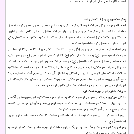
لیست آثار تاریخی ملی ایران ثبت شده است.
پیکره خسرو پرویز ثبت ملی شد
امید قادری
مدیرکل میراث فرهنگی، گردشگری و صنایع دستی استان استان کرمانشاه از
موافقت با ثبت ملی پیکره خسرو پرویز و چهار میراث منقول استان آگاهی داد و اظهار
داشت: روز یکشنبه ۱۷ اسفند در جلسه شورای ملی ثبت آثار منقول کشور با ثبت ملی پنج
اثر از مواریث منقول کرمانشاه موافقت شد.
وی اضافه کرد: پیکره خسروپرویز(کُلِ جوبِر)، تابوت سنگی دوران تاریخی، تابلو نقاشی
شهادت امام حسین (ع) و حضرت علی اکبر(ع)، تابلو نقاشی امام حسین (ع) و زعفر جنی،
تابلو نقاشی شمایل حضرت ابوالفضل (ع) در شط فرات همچون این موارد ثبت شده است.
مدیرکل میراث فرهنگی، گردشگری و صنایع دستی کرمانشاه با اشاره به اهمیت حفاظت و
صیانت داشته های تاریخی با ارزش استان و انتقال آن به نسل های آینده، اشاره کرد:
جمع آوری پرونده این داشته های فرهنگی به صورت مستمر در دستور کار کارشناسان
این اداره کل قرار دارد و در جلسات ثبت ملی کشور ارائه خواهد شد.
سرقت نافرجام از موزه هفت تپه
عدنان غزنوی
فرماندار شوش از سرقت نافرجام از موزه هفت تپه این شهرستان آگاهی
داد و اظهار داشت: خوشبختانه این سرقت با هوشیاری پرسنل نگهبان موزه، بی نتیجه
ماند و هیچ یک از آثار تاریخی موزه به سرقت نرفت.
غزی اضافه کرد: این سرقت توسط افراد ناشناس ساعت ۴: ۴۵ دقیقه بامدادان امروز
(یکشنبه) رخ داد.
وی افزود: این سرقت زنگ خطری بزرگ برای حفاظت از موزه هایی است که از توجه و
امکانات کافی برخوردار نیستند.