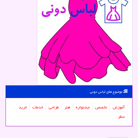
موضوع های لباس دونی
آموزش
تخصص
جشنواره
هنر
طراحی
خدمات
خرید
سفر