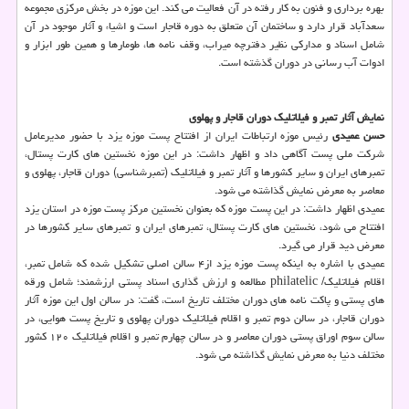
بهره برداری و فنون به کار رفته در آن فعالیت می کند. این موزه در بخش مرکزی مجموعه
سعدآباد قرار دارد و ساختمان آن متعلق به دوره قاجار است و اشیاء و آثار موجود در آن
شامل اسناد و مدارکی نظیر دفترچه میراب، وقف نامه ها، طومارها و همین طور ابزار و
ادوات آب رسانی در دوران گذشته است.
نمایش آثار تمبر و فیلاتلیک دوران قاجار و پهلوی
حسن عمیدی
رئیس موزه ارتباطات ایران از افتتاح پست موزه یزد با حضور مدیرعامل
شرکت ملی پست آگاهی داد و اظهار داشت: در این موزه نخستین های کارت پستال،
تمبرهای ایران و سایر کشورها و آثار تمبر و فیلاتلیک (تمبرشناسی) دوران قاجار، پهلوی و
معاصر به معرض نمایش گذاشته می شود.
عمیدی اظهار داشت: در این پست موزه که بعنوان نخستین مرکز پست موزه در استان یزد
افتتاح می شود، نخستین های کارت پستال، تمبرهای ایران و تمبرهای سایر کشورها در
معرض دید قرار می گیرد.
عمیدی با اشاره به اینکه پست موزه یزد از۴ سالن اصلی تشکیل شده که شامل تمبر،
اقلام فیلاتلیک/ philatelic مطالعه و ارزش گذاری اسناد پستی ارزشمند؛ شامل ورقه
های پستی و پاکت نامه های دوران مختلف تاریخ است، گفت: در سالن اول این موزه آثار
دوران قاجار، در سالن دوم تمبر و اقلام فیلاتلیک دوران پهلوی و تاریخ پست هوایی، در
سالن سوم اوراق پستی دوران معاصر و در سالن چهارم تمبر و اقلام فیلاتلیک ۱۲۰ کشور
مختلف دنیا به معرض نمایش گذاشته می شود.