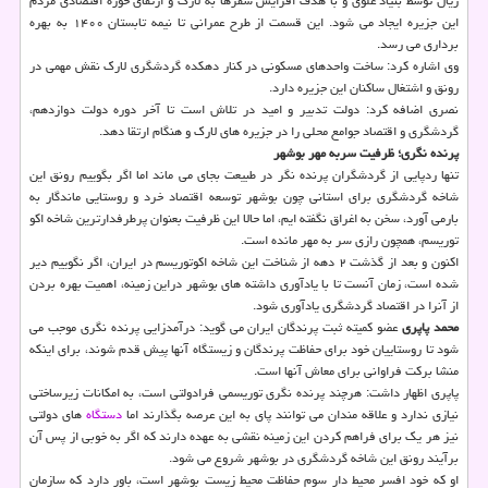
ریال توسط بنیاد علوی و با هدف افزایش سفرها به لارک و ارتقای حوزه اقتصادی مردم
این جزیره ایجاد می شود. این قسمت از طرح عمرانی تا نیمه تابستان ۱۴۰۰ به بهره
برداری می رسد.
وی اشاره کرد: ساخت واحدهای مسکونی در کنار دهکده گردشگری لارک نقش مهمی در
رونق و اشتغال ساکنان این جزیره دارد.
نصری اضافه کرد: دولت تدبیر و امید در تلاش است تا آخر دوره دولت دوازدهم،
گردشگری و اقتصاد جوامع محلی را در جزیره های لارک و هنگام ارتقا دهد.
پرنده نگری؛ ظرفیت سربه مهر بوشهر
تنها ردپایی از گردشگران پرنده نگر در طبیعت بجای می ماند اما اگر بگوییم رونق این
شاخه گردشگری برای استانی چون بوشهر توسعه اقتصاد خرد و روستایی ماندگار به
بارمی آورد، سخن به اغراق نگفته ایم، اما حالا این ظرفیت بعنوان پرطرفدارترین شاخه اکو
توریسم، همچون رازی سر به مهر مانده است.
اکنون و بعد از گذشت ۲ دهه از شناخت این شاخه اکوتوریسم در ایران، اگر نگوییم دیر
شده است، زمان آنست تا با یادآوری داشته های بوشهر دراین زمینه، اهمیت بهره بردن
از آنرا در اقتصاد گردشگری یادآوری شود.
محمد پاپری
عضو کمیته ثبت پرندگان ایران می گوید: درآمدزایی پرنده نگری موجب می
شود تا روستاییان خود برای حفاظت پرندگان و زیستگاه آنها پیش قدم شوند، برای اینکه
منشا برکت فراوانی برای معاش آنها است.
پاپری اظهار داشت: هرچند پرنده نگری توریسمی فرادولتی است، به امکانات زیرساختی
نیازی ندارد و علاقه مندان می توانند پای به این عرصه بگذارند اما
دستگاه
های دولتی
نیز هر یک برای فراهم کردن این زمینه نقشی به عهده دارند که اگر به خوبی از پس آن
برآیند رونق این شاخه گردشگری در بوشهر شروع می شود.
او که خود افسر محیط دار سوم حفاظت محیط زیست بوشهر است، باور دارد که سازمان