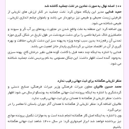
۱۰۰ اصله نهال به صورت نمادین در تخت جمشید کاشته شد
حمید فدایی
مدیر این پایگاه عنوان کرد: تخت جمشید در کنار ارزش های تاریخی از
ظرفیتی زیست محیطی و طبیعی نیز برخوردار می باشد و باعنوان چشم اندازی تاریخی ـ
طبیعی شناخته می شود.
وی اضافه کرد: این منطقه به علت واقع شدن در مجاورت رودهای پر آب کُر و سیوند و
حاصلخیزی خاک شرایط خاصی را برای دشت مرودشت در طول تاریخ در شکل گیری حوزه
تمدنی آن رقم زده؛ بدین سبب توجه ویژه به پهنه سبز این دشت تاریخی، حفاظت و بهره
گیری از آن در اقتصاد مبتنی بر گردشگری پایدار حائز اهمیت می باشد.
فدایی با اشاره به اینکه چند دهه قبل با کاشت گونه هایی نظیر درختان کاج، پهنه سبزی
به وجود آمده است، اظهار داشت: این جنگل مصنوعی به نام پردیس تخت جمشید شناخته
می شود.
منظر تاریخی هگمتانه برای ثبت جهانی رقیب ندارد
محمد حسین طالبیان
معاون میراث فرهنگی وزیر میراث فرهنگی، صنایع دستی و
گردشگری با اشاره به اینکه پرونده ثبت جهانی هگمتانه به یونسکو ارسال می شود اظهار
داشت: منظر تاریخی از هگمتانه تا همدان برای ثبت جهانی رقیب ندارد.
طالبیان اضافه کرد: منظر تاریخی از هگمتانه تا همدان آثار دوران باستان تا معاصر را در
برمی گیرد.
وی با اشاره به اینکه اصل کار هگمتانه انجام شده است و به موازات تکمیل پرونده موانع
نیز برداشته خواهد شد ابراز امیدواری کرد: در سال ۱۴۰۰ شاهد ثبت جهانی هگمتانه
باشیم.