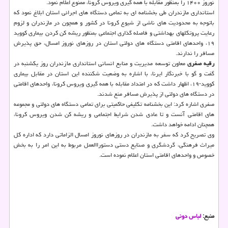
نوروز ۱۴۰۰ را بمنظور مقابله با همه گیری ویروس کرونا، ممنوع اعلام نمود.
استانداری مازندران طی بخشنامه ای به تمامی دستگاه های اجرائی استان ابلاغ نمود که
باتوجه به محدودیت های ناشی از شیوع کرونا در کشور و همچون در مازندران و لزوم
رعایت پروتکلهای بهداشتی و فاصله گذاری اجتماعی بمنظور ریشه کن کردن بیماری کووید
۱۹، واحدهای اقامتی دستگاه های دولتی استان در روزهای نوروز امسال، حق پذیرش
مسافر را ندارند.
رقیه صفری
معاون توسعه مدیریت و منابع انسانی استانداری مازندران روز یکشنبه در
گفت و گو با خبرنگار ایرنا، با اشاره به وضعیت شکننده این استان در مقابل بیماری
کووید-۱۹، اظهار داشت که در امتداد مقابله با همه گیری ویروس کرونا، واحدهای اقامتی
در دستگاه های دولتی از پذیرش مسافر منع شدند.
صفری اشاره کرد: این بخشنامه تکلیفی حاکمیتی برای تمامی دستگاه های دولتی و مجموعه
های اقامتی آنست و تا عادی شدن شرایط اجتماعی و ریشه کن شدن ویروس کرونا،
همچنان ادامه خواهد داشت.
وی تصریح کرد که سفر به مازندران در روزهای نوروز امسال الزاماتی دارد که اداره کل
میراث فرهنگی، گردشگری و صنایع دستی دستوراالعمل مربوط به این امر را به بخش
خصوص و واحدهای اقامتی استان اعلام نموده است.
منبع:
لباس دونی