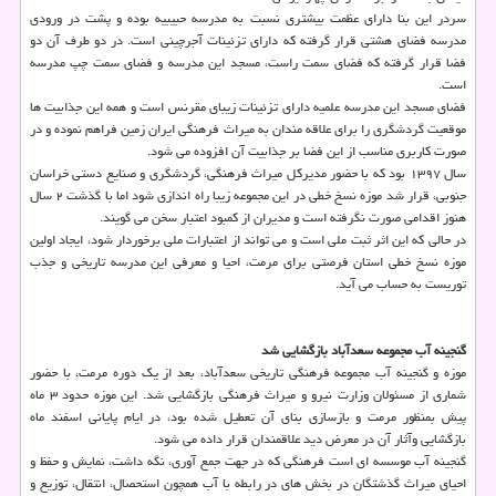
سردر این بنا دارای عظمت بیشتری نسبت به مدرسه حبیبیه بوده و پشت در ورودی
مدرسه فضای هشتی قرار گرفته که دارای تزئینات آجرچینی است. در دو طرف آن دو
فضا قرار گرفته که فضای سمت راست، مسجد این مدرسه و فضای سمت چپ مدرسه
است.
فضای مسجد این مدرسه علمیه دارای تزئینات زیبای مقرنس است و همه این جذابیت ها
موقعیت گردشگری را برای علاقه مندان به میراث فرهنگی ایران زمین فراهم نموده و در
صورت کاربری مناسب از این فضا بر جذابیت آن افزوده می شود.
سال ۱۳۹۷ بود که با حضور مدیرکل میراث فرهنگی، گردشگری و صنایع دستی خراسان
جنوبی، قرار شد موزه نسخ خطی در این مجموعه زیبا راه اندازی شود اما با گذشت ۲ سال
هنوز اقدامی صورت نگرفته است و مدیران از کمبود اعتبار سخن می گویند.
در حالی که این اثر ثبت ملی است و می تواند از اعتبارات ملی برخوردار شود، ایجاد اولین
موزه نسخ خطی استان فرصتی برای مرمت، احیا و معرفی این مدرسه تاریخی و جذب
توریست به حساب می آید.
گنجینه آب مجموعه سعدآباد بازگشایی شد
موزه و گنجینه آب مجموعه فرهنگی تاریخی سعدآباد، بعد از یک دوره مرمت، با حضور
شماری از مسئولان وزارت نیرو و میراث فرهنگی بازگشایی شد. این موزه حدود ۳ ماه
پیش بمنظور مرمت و بازسازی بنای آن تعطیل شده بود، در ایام پایانی اسفند ماه
بازگشایی وآثار آن در معرض دید علاقمندان قرار داده می شود.
گنجینه آب موسسه ای است فرهنگی که در جهت جمع آوری، نگه داشت، نمایش و حفظ و
احیای میراث گذشتگان در بخش های در رابطه با آب همچون استحصال، انتقال، توزیع و