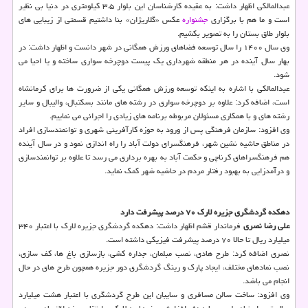
عبدالمالکی اظهار داشت: به عقیده کارشناسان این بلوار ۳.۵ کیلومتری در دنیا بی نظیر
است و ما هم با برگزاری
جشنواره
عکس «گلاریژان» بنا داشتیم قسمتی از زیبایی های
بلوار طاق بستان را به تصویر بکشیم.
وی سال ۱۴۰۰ را سال توسعه فضاهای ورزش همگانی در شهر دانست و اظهار داشت: در
بهار سال آینده در هر منطقه شهرداری یک پیست دوچرخه سواری ساخته و یا احیا می
شود.
عبدالمالکی با اشاره به اینکه توسعه ورزش همگانی یکی از ضرورت ها برای کرمانشاه
است، اضافه کرد: علاوه بر دوچرخه سواری در رشته های مانند بسکتبال، والیبال و سایر
رشته های و با همکاری مسئولان مربوطه برنامه های زیادی را اجرائی می نماییم.
وی افزود: سازمان فرهنگی پس از ورود به حوزه کارآفرینی شهری و توانمندسازی افراد
در مناطق حاشیه نشین شهر، فرهنگسرای دولت آباد را راه اندازی نمود و در سال آینده
هم فرهنگسراهای کرناچی و حکمت آباد به بهره برداری می رسد تا علاوه بر توانمندسازی
و درآمدزایی به بهبود رفتار مردم در حاشیه شهر کمک نماید.
دهکده گردشگری جزیره لارک ۷۰ درصد پیشرفت دارد
علی رضا نصری
فرماندار قشم اظهار داشت: دهکده گردشگری جزیره لارک با اعتبار ۳۴۰
میلیارد ریال تا حالا ۷۰ درصد پیشرفت فیزیکی داشته است.
نصری اضافه کرد: طرح هادی، نصب مبلمان، جداره کشی، بازسازی باغ ها، کف سازی،
نصب نمادهای مختلف، ایجاد پارک و رینگ گردشگری دور جزیره همچون طرح های در حال
انجام می باشد.
وی افزود: ساخت سالن مسافری و سایبان این طرح گردشگری با اعتبار هشت میلیارد