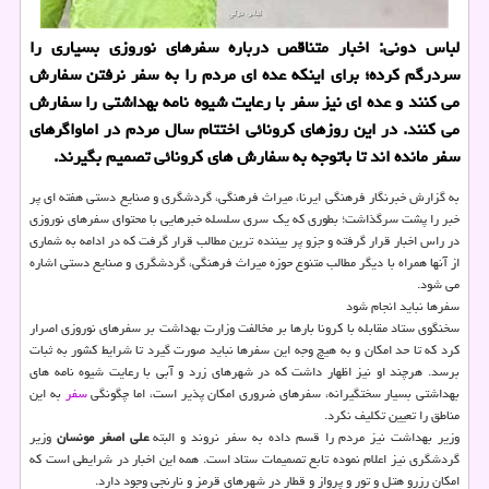
لباس دونی: اخبار متناقص درباره سفرهای نوروزی بسیاری را
سردرگم کرده؛ برای اینکه عده ای مردم را به سفر نرفتن سفارش
می کنند و عده ای نیز سفر با رعایت شیوه نامه بهداشتی را سفارش
می کنند. در این روزهای کرونائی اختتام سال مردم در اماواگرهای
سفر مانده اند تا باتوجه به سفارش های کرونائی تصمیم بگیرند.
به گزارش خبرنگار فرهنگی ایرنا، میراث فرهنگی، گردشگری و صنایع دستی هفته ای پر
خبر را پشت سرگذاشت؛ بطوری که یک سری سلسله خبرهایی با محتوای سفرهای نوروزی
در راس اخبار قرار گرفته و جزو پر بیننده ترین مطالب قرار گرفت که در ادامه به شماری
از آنها همراه با دیگر مطالب متنوع حوزه میراث فرهنگی، گردشگری و صنایع دستی اشاره
می شود.
سفرها نباید انجام شود
سخنگوی ستاد مقابله با کرونا بارها بر مخالفت وزارت بهداشت بر سفرهای نوروزی اصرار
کرد که تا حد امکان و به هیچ وجه این سفرها نباید صورت گیرد تا شرایط کشور به ثبات
برسد. هرچند او نیز اظهار داشت که در شهرهای زرد و آبی با رعایت شیوه نامه های
بهداشتی بسیار سختگیرانه، سفرهای ضروری امکان پذیر است، اما چگونگی
سفر
به این
مناطق را تعیین تکلیف نکرد.
وزیر بهداشت نیز مردم را قسم داده به سفر نروند و البته
علی اصغر مونسان
وزیر
گردشگری نیز اعلام نموده تابع تصمیمات ستاد است. همه این اخبار در شرایطی است که
امکان رزرو هتل و تور و پرواز و قطار در شهرهای قرمز و نارنجی وجود دارد.