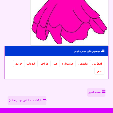
موضوع های لباس دونی
آموزش
تخصص
جشنواره
هنر
طراحی
خدمات
خرید
سفر
صفحه اخبار
بازگشت به لباس دونی (خانه)