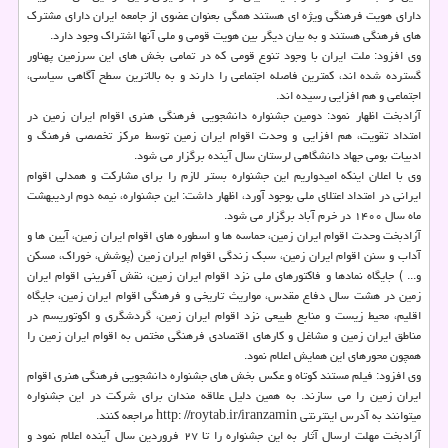
دارای هویت فرهنگی ویژه ای هستند همگی بعنوان عضوی از جامعه ایران دارای مشترک
های فرهنگی هستند و به بیان دیگر بین هویت قومی و ملی آنها اشتراک وجود دارد.
وی افزود: ملت ایران با وجود تنوع قومی که در تمامی بخش های این سرزمین پهناور
گسترده شده اند، کمترین فاصله اجتماعی را دارند و به بالاترین سطح آگاهی سیاسی،
اجتماعی و هم افزایی رسیده اند.
آزادبخت اظهار نمود: دومین جشنواره دانشجویی فرهنگی هنری اقوام ایران زمین در
امتداد تقویت، هم افزایی و وحدت اقوام ایران زمین توسط مرکز تخصصی فرهنگ و
ادبیات بومی جهاد دانشگاهی لرستان سال آینده برگزار می شود.
وی با اعلان اینکه امیدواریم این جشنواره بستر لازم را برای مشارکت و همدلی اقوام
ایرانی در امتداد اعتلای ملی بوجود آورد، اظهار داشت: این جشنواره، نیمه دوم اردیبهشت
ماه سال ۱۴۰۰ در خرم آباد برگزار می شود.
آزادبخت وحدت اقوام ایران زمین، حماسه ها و اسطوره های اقوام ایران زمین، آیین ها و
آداب و سنن اقوام ایران زمین، سبک زندگی اقوام ایران زمین (پوشش، خوراک، مسکن
و... ) جایگاه نمادها و فاکتورهای ملی نزد اقوام ایران زمین، نقش آفرینی اقوام ایران
زمین در هشت سال دفاع مقدس، مواریث تاریخی و فرهنگی اقوام ایران زمین، جایگاه
اقلیم، محیط زیست و منابع طبیعی نزد اقوام ایران زمین، گردشگری و اکوتوریسم در
مناطق ایران زمین و مشاغل و کارهای اقتصادی فرهنگی مختص به اقوام ایران زمین را
همچون محورهای این همایش اعلام نمود.
وی افزود: فیلم مستند کوتاه و عکس بخش های جشنواره دانشجویی فرهنگی هنری اقوام
ایران زمین را می سازند. به همین دلیل علاقه مندان برای شرکت در این جشنواره
میتوانند به آدرس اینترنتی http: //roytab.ir/iranzamin مراجعه کنند.
آزادبخت مهلت ارسال آثار به این جشنواره را تا ۲۷ فروردین سال آینده اعلام نمود و