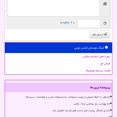
= ۹ بعلاوه ۵
ارسال نظر
لینک دوستان لباس دونی
حوزه های انتخابیه مجلس
فیش حج
قیمت بیسیم موتورولا
پربیننده ترین ها
چه طور از الیاف طبیعی و پوست حیوانات، به منسوجات مدرن و هوشمند رسیدیم؟
ناو پهپادبر رنو رونمایی شد!، عکس
صدای ماندگار روایت مثل دست های مادرم، خاموش شد