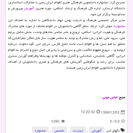
تصریح کرد: جشنواره دانشجویی فرهنگی هنری اقوام ایران زمین با مشارکت استانداری،
دانشگاه لرستان، اداره کل فرهنگ و ارشاد اسلامی، حوزه هنری،
آموزش
وپرورش و
صداوسیما برگزار می شود.
مدیر مرکز تخصصی فرهنگ و ادبیات بومی جهاد دانشگاهی با اشاره به اهداف این
جشنواره
، عنوان کرد: ارتقاء سطح آگاهی دانشجویان در اقوام مختلف از حوزه های مشترک
فرهنگی و هویت ایرانی- اسلامی، ترویج و نشر عناصر نمادهای وحدت بخش شامل پرچم
ملی، سرود ملی، خط و زبان مشترک و توجه به عناصر هویت ساز مثل اماکن جغرافیایی که
متعلق به هم نسل ها و اقوام است مانند خلیج فارس، دریای خزر، کوه دماوند، دریاچه
ارومیه و...، ترویج مفهوم حاکمیت ملی و سرزمینی با پذیرش اصل تنوع و احترام به اقوام
ایرانی، آگاهی بخشیدن، شناسایی و کنترل توطئه ها و تهدیدها وفراهم آوردن بستری
مناسب برای رشد و شکوفایی آفرینش های فرهنگی و هنری دانشجویان از اهداف
جشنواره دانشجویی اقوام ایران زمین هستند.
منبع:
لباس دونی
12:22:52
1399/12/03
1290
5
/
0.0
تگهای خبر:
آموزش
,
اینترنت
,
تخصص
,
جشنواره