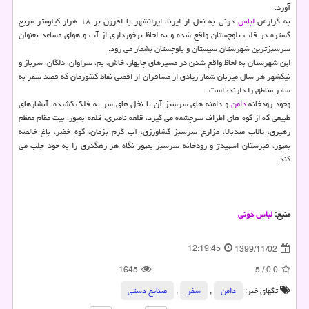
آورد.
به گزارش
لباس
دونی به نقل از ایرنا، ایرانشهر با افزون بر ۱۸ هزار کیلومتر مربع
گستره در قلب بلوچستان واقع شده و به لحاظ برخورداری از آب و هوای مساعد بعنوان
سرسبزترین شهرستان سیستان و بلوچستان بشمار می رود.
این شهرستان به لحاظ واقع شدن در مسیرهای چابهار، خاش، بم، سراوان، دلگان، سرباز و
نیکشهر هر سال میزبان شمار زیادی از مسافران از اقصی نقاط کشورمان که قصد سفر به
سایر مناطق را دارند، است.
وجود رودخانه
دامن
و دامنه های سرسبز آن با نخل های سر به فلک کشیده، آبشارهای
طبیعی که از کوه های اطراف سرچشمه می گیرد، قلعه ناصری، قلعه بمپور، بیت مقام معظم
رهبری، تالاب مندبالا، مزارع سرسبز کشاورزی، آب گرم بزمان، کوه خضر، باغ خالصه
بمپور، قبرستان اسپیدژ و رودخانه سرسبز بمپور نگاه هر رهگذری را به خود جلب می
کند.
منبع:
لباس دونی
12:19:45
1399/11/02
1645
5
/
0.0
تگهای خبر:
دامن
,
سفر
,
صنایع دستی