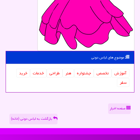
موضوع های لباس دونی
آموزش
تخصص
جشنواره
هنر
طراحی
خدمات
خرید
سفر
صفحه اخبار
بازگشت به لباس دونی (خانه)