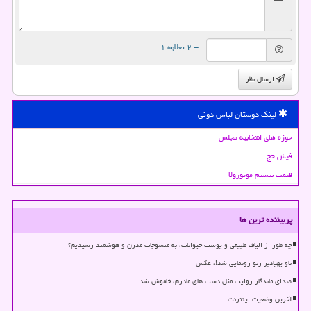
= ۲ بعلاوه ۱
ارسال نظر
لینک دوستان لباس دونی
حوزه های انتخابیه مجلس
فیش حج
قیمت بیسیم موتورولا
پربیننده ترین ها
چه طور از الیاف طبیعی و پوست حیوانات، به منسوجات مدرن و هوشمند رسیدیم؟
ناو پهپادبر رنو رونمایی شد!، عکس
صدای ماندگار روایت مثل دست های مادرم، خاموش شد
آخرین وضعیت اینترنت