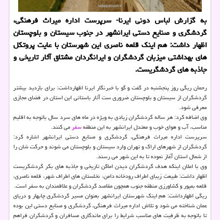
به گزارش لباس دونی ایرنا- سرپرست اداره میراث فرهنگی،
گردشگری و صنایع دستی ایرانشهر در جنوب سیستان و بلوچستان
اظهار داشت: هم اینک قلعه ناصری این شهرستان با عایت پروتکل
های بهداشتی میزبان گردشگران و ایرانگردان مشتاق آثار تاریخی و
جاذبه های گردشگریست.
رحمان ریگی روز پنجشنبه در گفت و گو با خبرنگار ایرنا اظهارداشت: برای بازدید بیشتر
گردشگران از سیستان و بلوچستان ضروری ست آثار باستانی این استان در فضای مجازی
معرفی شود.
وی اضافه کرد: هر ساله گردشگران زیادی به ویژه در ماه های سرد سال باتوجه به اقلیم
مناسب، آب و هوای خوب و معتدل ایرانشهر به این منطقه
سفر
می کنند.
سرپرست اداره میراث فرهنگی، گردشگری و صنایع دستی ایرانشهر اشاره کرد:
گردشگران از شهرهای اراک و تهران وارد سیستان و بلوچستان می شوند و حرکت شان را
از شمال استان آغاز نموده تا به این شهر می رسند.
وی با اعلان اینکه هدف گردشگران دیدن اماکن تاریخی و جاذبه های بکر گردشگریست
اظهار داشت: طبیعت زیبای اطراف رودخانه دامن، نخلستان های اطراف شهر، قلعه ناصری،
قلعه بمپور و کشاورزی منطقه جنوب همچون مقاصد گردشگران و علاقمندان به سفر است.
ریگی اظهارداشت: هم اینک شهرستان ایرانشهر بعنوان مسیر گردشگری چابهار و دریای
عمان شناخته می شود و تلاش اداره میراث فرهنگی، گردشگری و صنایع دستی این بوده
تا باتوجه به ظرفیت های مناسب شرایط را برای ماندگاری مسافران و گردشگران فراهم