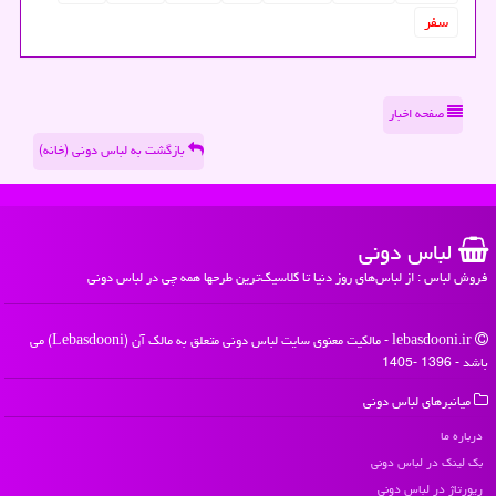
سفر
صفحه اخبار
بازگشت به لباس دونی (خانه)
لباس دونی
فروش لباس : از لباس‌های روز دنیا تا کلاسیک‌ترین طرحها همه چی در لباس دونی
lebasdooni.ir - مالکیت معنوی سایت لباس دونی متعلق به مالک آن (Lebasdooni) می
باشد - 1396 -1405
میانبرهای لباس دونی
درباره ما
بک لینک در لباس دونی
رپورتاژ در لباس دونی