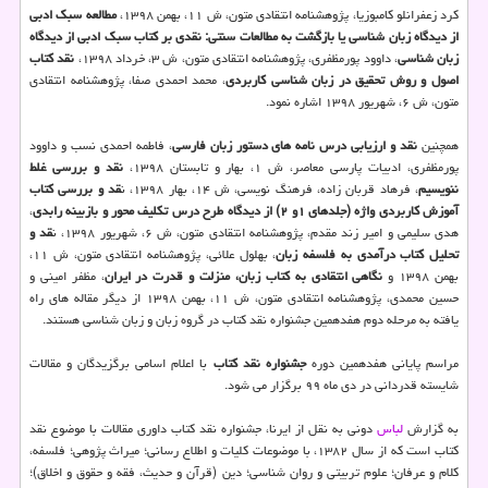
کرد زعفرانلو کامبوزیا، پژوهشنامه انتقادی متون، ش ۱۱، بهمن ۱۳۹۸،
مطالعه سبک ادبی
از دیدگاه زبان شناسی یا بازگشت به مطالعات سنتی: نقدی بر کتاب سبک ادبی از دیدگاه
زبان شناسی
، داوود پورمظفری، پژوهشنامه انتقادی متون، ش ۳، خرداد ۱۳۹۸،
نقد کتاب
اصول و روش تحقیق در زبان شناسی کاربردی
، محمد احمدی صفا، پژوهشنامه انتقادی
متون، ش ۶، شهریور ۱۳۹۸ اشاره نمود.
همچنین
نقد و ارزیابی درس نامه های دستور زبان فارسی
، فاطمه احمدی نسب و داوود
پورمظفری، ادبیات پارسی معاصر، ش ۱، بهار و تابستان ۱۳۹۸،
نقد و بررسی غلط
ننویسیم
، فرهاد قربان زاده، فرهنگ نویسی، ش ۱۴، بهار ۱۳۹۸، ن
قد و بررسی کتاب
آموزش کاربردی واژه (جلدهای ۱و ۲) از دیدگاه طرح درس تکلیف محور و بازبینه رابدی
،
هدی سلیمی و امیر زند مقدم، پژوهشنامه انتقادی متون، ش ۶، شهریور ۱۳۹۸، ن
قد و
تحلیل کتاب درآمدی به فلسفه زبان
، بهلول علائی، پژوهشنامه انتقادی متون، ش ۱۱،
بهمن ۱۳۹۸ و
نگاهی انتقادی به کتاب زبان، منزلت و قدرت در ایران
، مظفر امینی و
حسین محمدی، پژوهشنامه انتقادی متون، ش ۱۱، بهمن ۱۳۹۸ از دیگر مقاله های راه
یافته به مرحله دوم هفدهمین جشنواره نقد کتاب در گروه زبان و زبان شناسی هستند.
مراسم پایانی هفدهمین دوره
جشنواره نقد کتاب
با اعلام اسامی برگزیدگان و مقالات
شایسته قدردانی در دی ماه ۹۹ برگزار می شود.
به گزارش
لباس
دونی به نقل از ایرنا، جشنواره نقد کتاب داوری مقالات با موضوع نقد
کتاب است که از سال ۱۳۸۲، با موضوعات کلیات و اطلاع رسانی؛ میراث پژوهی؛ فلسفه،
کلام و عرفان؛ علوم تربیتی و روان شناسی؛ دین (قرآن و حدیث، فقه و حقوق و اخلاق)؛