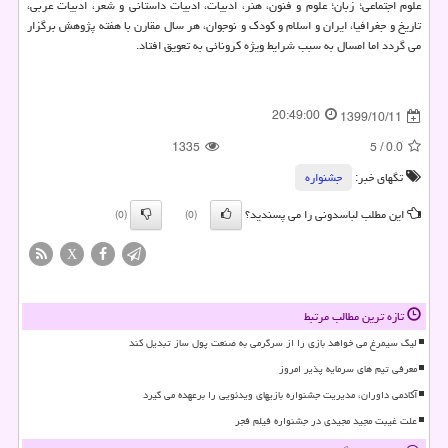
علوم اجتماعی؛ زبان؛ علوم و فنون، هنر، ادبیات، ادبیات داستانی و شعر، ادبیات عربی،
تاریخ و جغرافیا، ایران و اسلام و کودک و نوجوان، هر سال مقارن با هفته پژوهش برگزار
می گردد اما امسال به سبب شرایط ویژه کرونائی به تعویق افتاد.
20:49:00
1399/10/11
1335
5
/
0.0
تگهای خبر:
جشنواره
این مطلب لباسدونی را می پسندید؟
(0)
(0)
X
تازه ترین مطالب مرتبط
لیگ سیمرغ می خواهد بازی را از سرگرمی به صنعت پول ساز تبدیل کند
معرفی تیم های سرمایه پذیر امروز
آکادمی داوران، مدیریت جشنواره بازیهای ویدئویی را برعهده می گیرد
علت غیبت مجید مجیدی در جشنواره فیلم فجر