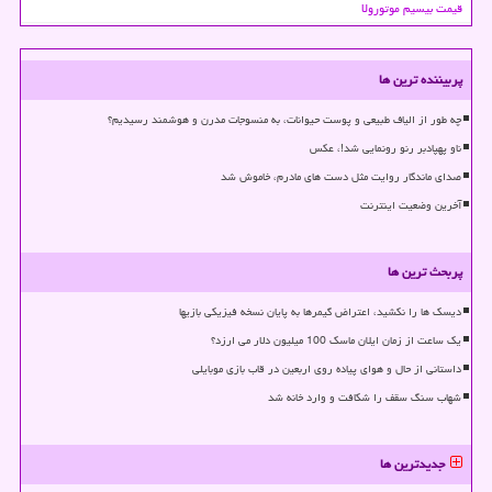
قیمت بیسیم موتورولا
پربیننده ترین ها
چه طور از الیاف طبیعی و پوست حیوانات، به منسوجات مدرن و هوشمند رسیدیم؟
ناو پهپادبر رنو رونمایی شد!، عکس
صدای ماندگار روایت مثل دست های مادرم، خاموش شد
آخرین وضعیت اینترنت
پربحث ترین ها
دیسک ها را نکشید، اعتراض گیمرها به پایان نسخه فیزیکی بازیها
یک ساعت از زمان ایلان ماسک 100 میلیون دلار می ارزد؟
داستانی از حال و هوای پیاده روی اربعین در قاب بازی موبایلی
شهاب سنگ سقف را شکافت و وارد خانه شد
جدیدترین ها