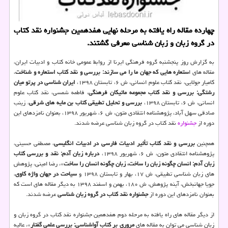
چهارده مقاله راه یافته به مرحله نهایی هفدهمین جشنواره نقد کتاب
در گروه زبان و زبان شناسی معرفی گشتند.
به گزارش روز پنجشنبه گروه فرهنگی ایرنا از روابط عمومی خانه کتاب و ادبیات ایران،
مقاله های ا
ستعاره هایی که جهان ما را می سازند: بررسی و نقد کتاب استعاره و شناخت
،
کامیار جولایی، نقد کتاب علوم انسانی، ش ۶، تابستان ۱۳۹۸،
ایران شناسی در پرتو میان
رشتگی: بررسی و نقد کتاب مجموعه ماتیکان فرهنگی
، فاطمه شمسی، نقد کتاب علوم
انسانی، ش ۶، تابستان ۱۳۹۸،
بررسی و تحلیل تطبیقی کتاب بن مایه های شرقی
، زینب
صادقی سهل آباد، پژوهشنامه انتقادی متون، ش ۶، شهریور ۱۳۹۸، بعنوان نامزدهای این
دوره از
جشنواره
نقد کتاب در گروه زبان شناسی عرضه شدند.
همچنین
بررسی و نقد کتاب تأثیر ادبیات فارسی در ادبیات انگلیسی
، مصطفی حسینی،
پژوهشنامه انتقادی متون، ش ۶، شهریور ۱۳۹۸،
درباره زبان آدم: نقد و بررسی کتاب
زبان آدم: انسان چگونه زبان را ساخت، زبان چگونه انسان را ساخت
»، رضا امینی، پژوهش
های زبان شناسی تطبیقی، ش ۱۷، بهار و تابستان ۱۳۹۸ و
سیاحت در جهان واژه کاوی
،
جویا جهانبخش، آینه پژوهش، ش ۱۸۰، بهمن و اسفند ۱۳۹۸ به دیگر مقاله های است که
بعنوان نامزدهای این دوره از
جشنواره نقد کتاب در گروه زبان شناسی
عرضه شدند.
از دیگر مقاله های راه یافته به مرحله دوم هفدهمین جشنواره نقد کتاب در گروه زبان و
زبان شناسی می توان به مقاله های
مروری بر کتاب آواشناسی: بررسی علمی گفتار
»، عالیه