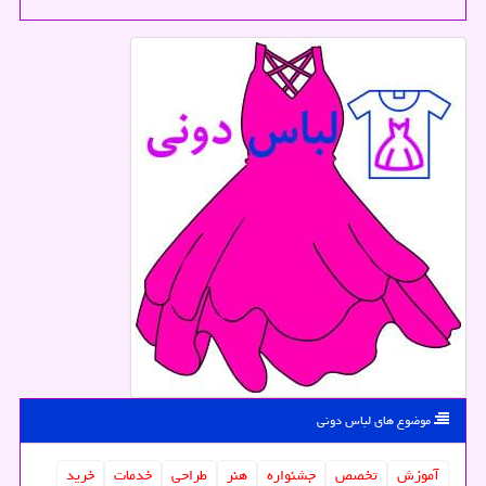
موضوع های لباس دونی
آموزش
تخصص
جشنواره
هنر
طراحی
خدمات
خرید