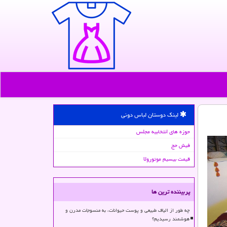
لینک دوستان لباس دونی
حوزه های انتخابیه مجلس
فیش حج
قیمت بیسیم موتورولا
پربیننده ترین ها
چه طور از الیاف طبیعی و پوست حیوانات، به منسوجات مدرن و
هوشمند رسیدیم؟