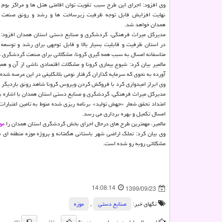
وی افزود: اجرای این طرح سبب تقویت توان اقامتی هتل ها و مراکز بوم 
نهایت افزایش قابل توجه ظرفیت زیرساخت ها و رشد و رونق صنعت 
همدان خواهد شد.
مدیرکل میراث فرهنگی، گردشگری و صنایع دستی استان همدان افزود
در استان ظرفیت و قابلیت بسیار بالا و قابل توجهی برای رشد و توسعه 
متاسفانه امسال به سبب همه گیری کرونا، مشکلاتی برای صنعت گردشگری د
مالمیر بیان کرد: شیوع بیماری کرونا و مشکلات اقتصادی ناشی از آن و ه
آورده به نحوی که سرمایه گذاران گرفتار نوعی بلاتکلیفی در این عرصه شده 
وی ابراز امیدواری کرد با فروکش کردن ویروس کرونا شاهد رونق باردیگ
مدیرکل میراث فرهنگی، گردشگری و صنایع دستی استان همدان با اشاره به 
امتداد تحقق شعار «جهش تولید» برنامه ریزی شده منوط به تامین اعتبار
امسال تکمیل و بهره برداری می رسد.
مالمیر، مهمترین طرح های درحال اجرای بخش گردشگری استان همدان را
مو
وی بیان کرد: تملک اراضی شهر باستانی هگمتانه و پروژه موزه منطقه ای نی
مشکلاتی روبه رو شده است.
14:08:14
1399/09/23
تگهای خبر:
صنایع دستی
,
موزه