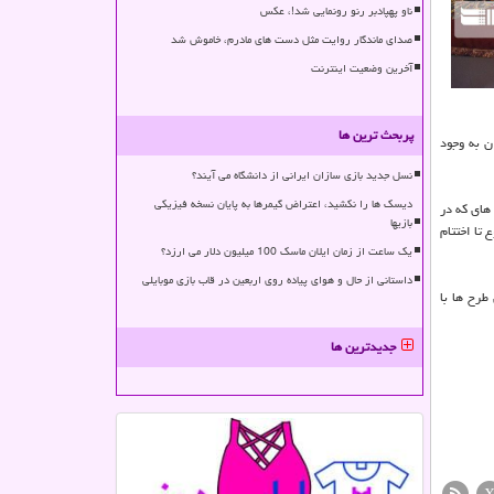
ناو پهپادبر رنو رونمایی شد!، عکس
صدای ماندگار روایت مثل دست های مادرم، خاموش شد
آخرین وضعیت اینترنت
پربحث ترین ها
ن به وجود
نسل جدید بازی سازان ایرانی از دانشگاه می آیند؟
دیسک ها را نکشید، اعتراض گیمرها به پایان نسخه فیزیکی
های که در
بازیها
تا اختتام
یک ساعت از زمان ایلان ماسک 100 میلیون دلار می ارزد؟
داستانی از حال و هوای پیاده روی اربعین در قاب بازی موبایلی
طرح ها با
جدیدترین ها