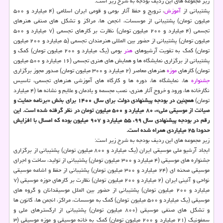
زیر مجموعه های این ردیف بودجه به شرح زیر است:
پشتیبانی از
آموزش
، ترویج و حفظ آثار بومی و قومی ایران اسلامی (۴ میلیارد و ۵۰۰
میلیون تومان) پشتیبانی از موسسات، انجمن ها، مراکز و تشکل های صنفی هنرهای
تجسمی (۴ میلیارد و ۲۰۰ میلیون تومان) نظارت بر کارهای تجسمی (۷ میلیارد و ۵۰۰
میلیون تومان) پشتیبانی از حضور بین المللی هنرمندان تجسمی (۵ میلیارد و ۲۰۰ میلیون
تومان) کمک به تقویت آرشیوهای
هنر
بومی (یک میلیارد و ۲۰۰ میلیون تومان) کمک و
پشتیبانی از برگزاری نمایشگاه ها و همایش های هنری تجسمی (۱۶ میلیارد و ۵۰۰ میلیون
تومان) کارهای
موزه
هنرهای معاصر (۲ میلیارد و ۳۰۰ میلیون تومان) صدور مجوز برگزاری
جشنواره
ها، نمایشگاه ها، دوره ها و کارگاه های آموزشی هنرهای تجسمی، تاسیس
نگارخانه ها، ورود و خروج آثار هنری، نصب مجسمه و یادمان و علایم و نشانه ها (۴ میلیارد
تومان)
همچنین در بودجه پیشنهادی دولت برای سال ۱۴۰۰ برای بخش «برنامه حمایت و
صیانت از موسیقی ملی»، ۸۰ میلیارد و ۵۰۰ میلیون تومان در نظر گرفته شده است. این
رقم در بودجه پیشنهادی سال ۹۹، ۵۵ میلیارد و ۹۰۷ میلیون بوده که امسال با افزایش
حدودا ۲۵ میلیاردی همراه شده است.
زیر مجموعه های این ردیف بودجه به شرح زیر است:
ایجاد آرشیو ملی موسیقی ایران (یک میلیارد و ۸۰۰ میلیون تومان) پشتیبانی از برگزاری
جشنواره های موسیقی (۴ میلیارد و ۳۰۰ میلیون تومان) پشتیبانی از تولید، ساخت و اجرای
موسیقی صحنه ای (۲۴ میلیارد و ۳۰۰ میلیون تومان) پشتیبانی از حفظ و اشاعه موسیقی
نواحی و آئینی ایران (۲ میلیارد و ۲۰۰ میلیون تومان) نظارت بر کارهای حوزه موسیقی (۷
میلیارد و ۲۰۰ میلیون تومان) پشتیبانی از حضور بین الملل موسیقدانان و گروه های
موسیقی (یک میلیارد و ۵۰۰ میلیون تومان) کمک به موسسات، مراکز، انجمن ها، کانون ها
و تشکل های صنفی موسیقی (۸۰۰ میلیون تومان) پشتیبانی از ارکسترهای ملی و
سمفونیک (۲۱ میلیارد و ۲۰۰ میلیون تومان) کمک به خانه موسیقی و موزه موسیقی (۳