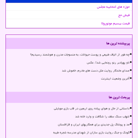
حوزه های انتخابیه مجلس
فیش حج
قیمت بیسیم موتورولا
پربیننده ترین ها
چه طور از الیاف طبیعی و پوست حیوانات، به منسوجات مدرن و هوشمند رسیدیم؟
ناو پهپادبر رنو رونمایی شد!، عکس
صدای ماندگار روایت مثل دست های مادرم، خاموش شد
آخرین وضعیت اینترنت
پربحث ترین ها
داستانی از حال و هوای پیاده روی اربعین در قاب بازی موبایلی
شهاب سنگ سقف را شکافت و وارد خانه شد
مد و پوشاک پل جدیدی برای همکاریهای ایران و قزاقستان
کودک و جنگ روایت بازی سازان از شهدای مدرسه شجره طیبه