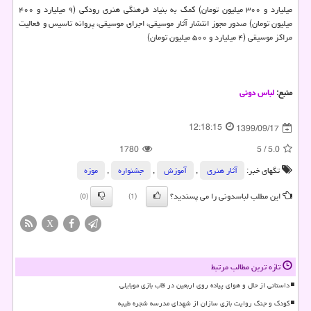
میلیارد و ۳۰۰ میلیون تومان) کمک به بنیاد فرهنگی هنری رودکی (۹ میلیارد و ۴۰۰
میلیون تومان) صدور مجوز انتشار آثار موسیقی، اجرای موسیقی، پروانه تاسیس و فعالیت
مراکز موسیقی (۴ میلیارد و ۵۰۰ میلیون تومان)
منبع:
لباس دونی
12:18:15
1399/09/17
1780
5
/
5.0
تگهای خبر:
آثار هنری
,
آموزش
,
جشنواره
,
موزه
این مطلب لباسدونی را می پسندید؟
(0)
(1)
X
تازه ترین مطالب مرتبط
داستانی از حال و هوای پیاده روی اربعین در قاب بازی موبایلی
کودک و جنگ روایت بازی سازان از شهدای مدرسه شجره طیبه