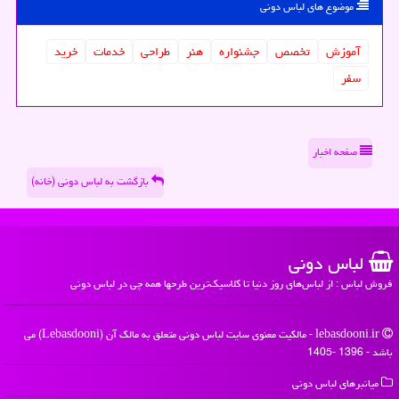
موضوع های لباس دونی
آموزش
تخصص
جشنواره
هنر
طراحی
خدمات
خرید
سفر
صفحه اخبار
بازگشت به لباس دونی (خانه)
لباس دونی
فروش لباس : از لباس‌های روز دنیا تا کلاسیک‌ترین طرحها همه چی در لباس دونی
lebasdooni.ir - مالکیت معنوی سایت لباس دونی متعلق به مالک آن (Lebasdooni) می
باشد - 1396 -1405
میانبرهای لباس دونی