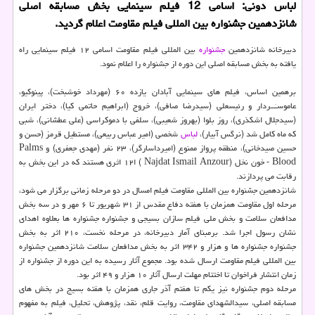
لباس دونی: اسامی 12 فیلم سینمایی بخش مسابقه اصلی
شانزدهمین جشنواره بین المللی فیلم مقاومت اعلام گردید.
دبیرخانه شانزدهمین
جشنواره
بین المللی فیلم مقاومت اسامی ۱۲ فیلم سینمایی راه
یافته به بخش مسابقه اصلی این دوره از جشنواره را اعلام نمود.
برهمین اساس، فیلم های سینمایی آبادان یازده ۶۰ (مهرداد خوشبخت)، پینوکیو،
عاموسـَــردار و رئیسعلی (سیدرضا صافی)، خروج (ابراهیم حاتمی کیا)، دختر ایران
(سیدجلال اشکذری)، روز بلوا (بهروز شعیبی)، سلفی با دموکراسی (علی عطشانی)، شبی
که ماه کامل شد (نرگس آبیار)،
لباس
شخصی (امیر عباس ربیعی)، مستطیل قرمز (حسن و
حسین صیدخانی)، منطقه پرواز ممنوع (امیرداسارگر)، ۲۳ نفر (مهدی جعفری) و Palms
Blood - خون نخل (Najdat Ismail Anzour ) ا۱۲ اثری هستند که در این بخش به
رقابت می پردازند.
شانزدهمین جشنواره بین المللی مقاومت فیلم امسال در دو مرحله زمانی برگزار می شود،
مرحله اول مقاومت همزمان با هفته دفاع مقدس از ۳۱ شهریور تا ۶ مهر و در سه بخش
مدافعان سلامت و بخش ملی فیلم سازان بسیجی و جشنواره جشنواره ها بعلاوه اهدای
نشان رسول اجرا شد. برمبنای آمار دبیرخانه، در مرحله نخست، ۲۱۰ اثر به بخش
جشنواره جشنواره ها و هزار و ۳۴۲ اثر به بخش مدافعان سلامت شانزدهمین جشنواره
بین المللی فیلم مقاومت ارسال شده بود. مجموع آثار رسیده به این دوره از جشنواره از
زمان انتشار فراخوان تا اختتام مهلت ارسال آثار ۱۰ هزار و ۴۹ اثر بود.
مرحله دوم جشنواره نیز یکم تا هفتم آذر جاری همزمان با هفته بسیج در بخش های
مسابقه اصلی، سیدالشهدای مقاومت، روایت قلم، نقد، پژوهش، تحلیل، فیلم به مفهوم