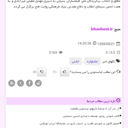
مطلق و انتخاب برگزیدگان ملی فیلمسازان بسیجی به دبیری مهدی عظیمی میرآبادی و به
همت انجمن سینمای انقلاب و دفاع مقدس بنیاد فرهنگی روایت فتح برگزار می گردد.
منبع:
lebasdooni.ir
14:20:36
1399/08/21
2169
5
/
5.0
تگهای خبر:
جشنواره
,
لباس
این مطلب لباسدونی را می پسندید؟
(0)
(1)
X
تازه ترین مطالب مرتبط
از نذر آب تا عرضه بازیهای ویدئویی مقاومت
کتاب صوتی رویای توسعه با صدای حسین تسلیمی
حضور کانون و شورای نظارت بر اسباب بازی در نمایشگاه ایران تویکس