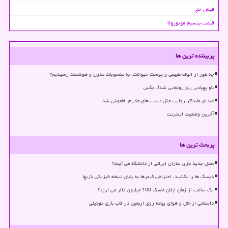
فیش حج
قیمت بیسیم موتورولا
پربیننده ترین ها
چه طور از الیاف طبیعی و پوست حیوانات، به منسوجات مدرن و هوشمند رسیدیم؟
ناو پهپادبر رنو رونمایی شد!، عکس
صدای ماندگار روایت مثل دست های مادرم، خاموش شد
آخرین وضعیت اینترنت
پربحث ترین ها
نسل جدید بازی سازان ایرانی از دانشگاه می آیند؟
دیسک ها را نکشید، اعتراض گیمرها به پایان نسخه فیزیکی بازیها
یک ساعت از زمان ایلان ماسک 100 میلیون دلار می ارزد؟
داستانی از حال و هوای پیاده روی اربعین در قاب بازی موبایلی