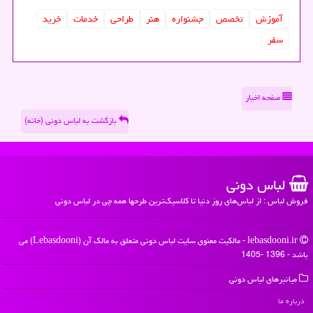
آموزش
تخصص
جشنواره
هنر
طراحی
خدمات
خرید
سفر
صفحه اخبار
بازگشت به لباس دونی (خانه)
لباس دونی
فروش لباس : از لباس‌های روز دنیا تا کلاسیک‌ترین طرحها همه چی در لباس دونی
lebasdooni.ir - مالکیت معنوی سایت لباس دونی متعلق به مالک آن (Lebasdooni) می
باشد - 1396 -1405
میانبرهای لباس دونی
درباره ما