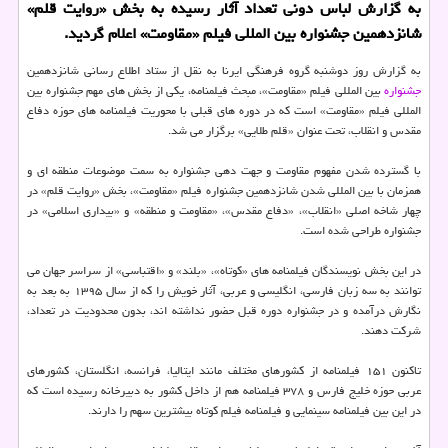
به گزارش لباس دونی تعداد آثار رسیده به بخش «روایت قلم»
شانزدهمین جشنواره بین المللی فیلم «مقاومت» اعلام گردید.
به گزارش روز دوشنبه گروه فرهنگی ایرنا به نقل از ستاد اطلاع رسانی شانزدهمین
جشنواره
بین المللی فیلم «مقاومت»، مبحث فیلمنامه، یکی از بخش های مهم جشنواره بین
المللی فیلم «مقاومت» است که در دوره های قبلی با محوریت فیلمنامه های حوزه دفاع
مقدس و انقلاب، تحت عنوان «قلم طلایی» برگزار می شد.
با گسترده شدن مفهوم مقاومت و جهت دهی جشنواره به سمت موضوعات منطقه ای و
همزمان با بین المللی شدن شانزدهمین جشنواره فیلم «مقاومت»، بخش «روایت قلم» در
چهار شاخه اصلی «انقلاب»، «دفاع مقدس»، «مقاومت و منطقه» و «بیداری اسلامی» در
جشنواره طراحی شده است.
در این بخش نویسندگان فیلمنامه‎ های «کوتاه»، «بلند» و «اقتباسی» از سراسر جهان می
توانند به سه زبان فارسی، انگلیسی و عربی، آثار خویش را که از سال ۱۳۹۵ به بعد به
نگارش درآمده و در جشنواره دوره قبل حضور نداشته اند، بدون محدودیت در تعداد،
شرکت دهند.
تاکنون ۱۵۱ فیلمنامه از کشورهای مختلف مانند ایتالیا، فرانسه، انگلستان، کشورهای
عربی حوزه خلیج فارس و ۳۷۸ فیلمنامه هم از داخل کشور به دبیرخانه رسیده است که
در این بین فیلمنامه سینمایی و فیلمنامه فیلم کوتاه بیشترین سهم را دارند.