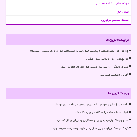
حوزه های انتخابیه مجلس
فیش حج
قیمت بیسیم موتورولا
پربیننده ترین ها
چه طور از الیاف طبیعی و پوست حیوانات، به منسوجات مدرن و هوشمند رسیدیم؟
ناو پهپادبر رنو رونمایی شد!، عکس
صدای ماندگار روایت مثل دست های مادرم، خاموش شد
آخرین وضعیت اینترنت
پربحث ترین ها
داستانی از حال و هوای پیاده روی اربعین در قاب بازی موبایلی
شهاب سنگ سقف را شکافت و وارد خانه شد
مد و پوشاک پل جدیدی برای همکاریهای ایران و قزاقستان
کودک و جنگ روایت بازی سازان از شهدای مدرسه شجره طیبه