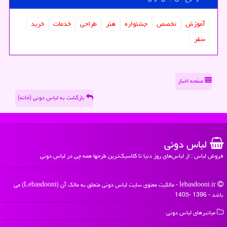
آموزش
تخصص
جشنواره
هنر
طراحی
خدمات
خرید
سفر
صفحه اخبار
بازگشت به لباس دونی (خانه)
لباس دونی
فروش لباس : از لباس‌های روز دنیا تا کلاسیک‌ترین طرحها همه چی در لباس دونی
lebasdooni.ir - مالکیت معنوی سایت لباس دونی متعلق به مالک آن (Lebasdooni) می
باشد - 1396 -1405
میانبرهای لباس دونی