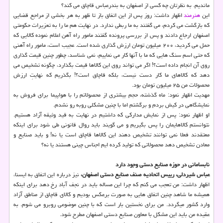
ماندیم. به نظرتان چه كسی از اصفهان به بندرعباس قاچاق می كند؟
این
هنرمند
اظهار داشت: روز پس از این اتفاق باز تا ظهر به هر بخشی از مراجع قضایی
كه بازگشت می كردم، می گفتند به ما ربطی ندارد. در نهایت هم ما را به تعزیرات حكومتی
اصفهان ارجاع دادند و پس از بررسی پرونده گفتند مامور راه آهن اعلام نموده كالایی كه
حمل می كردید، ۲۰۰ میلیون تومان ارزش گذاری شده است. عجیب است، مامور راه آهنی
كه حتی اسم سنگ هایی كه ما با آنها كار می نماییم، نمی شناسد، چطور چنین قیمت گذاری
روی آن انجام داده است؟! اگر می تواند روی این كالاها قیمت بگذارد، چگونه تشخیص می
دهد كه كالاهای ما كار دست نیست، بلكه قاچاق است؟! بگذریم كه نهایتِ ارزش
محصولات من ۲۵ میلیون تومان بود.
مهدیت اظهار نمود: ماه گذشته، حجم بیشتری از محصولاتم را با هواپیما برای فروش به
نمایشگاهی در كیش بردم و برگشتم اما با چنین مشكلی روبه رو نشدم.
او اظهار نمود: پس از نمایش مداركی كه داشتیم در نهایت به قید وثیقه آزاد هستیم.
نتوانستم كالاهایمان را پس بگیریم و می گویند باید روال قانونی طی شود برای اینكه
معتقدند فعلا نمی توانند تشخیص دهند این كالاها قاچاق است یا نه! و باید صنایع و
معادن تشخیص دهد محصولاتی كه تولید كرده ایم اجناس چینی هستند یا نه؟
نابسامانی در حوزه صنایع دستی وجود دارد
عباس شیردلی، رییس اتحادیه صنف صنایع دستی اصفهان،
نیز درباره این اتفاق به ایسنا،
اظهار داشت: من تعجب می كنم كه چرا این مساله باید در نجف آباد رخ دهد برای اینكه
همیشه ما شاهد چنین اتفاق هایی به صورت برعكس بودیم و كالای قاچاق از مناطق آزاد
وارد كشور میگردد. من برای نخستین بار است كه با چنین موضوعی روبرو می شوم. به
عقیده من باید این مشكل با معاون صنایع دستی اصفهان مطرح شود.