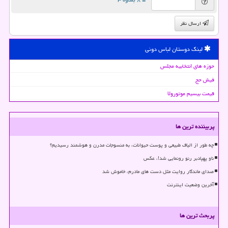
ارسال نظر
لینک دوستان لباس دونی
حوزه های انتخابیه مجلس
فیش حج
قیمت بیسیم موتورولا
پربیننده ترین ها
چه طور از الیاف طبیعی و پوست حیوانات، به منسوجات مدرن و هوشمند رسیدیم؟
ناو پهپادبر رنو رونمایی شد!، عکس
صدای ماندگار روایت مثل دست های مادرم، خاموش شد
آخرین وضعیت اینترنت
پربحث ترین ها