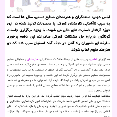
لباس دونی: صنعتگران و هنرمندان صنایع دستی، سال ها است كه
به سبب ناآشنایی كارمندان گمركی با محصولات تولید شده در این
حوزه گرفتار خسارت های مالی می شوند. با وجود برگزاری جلسات
گوناگون درباره حل مشكلات گمركی صادرات، این دفعه برخورد
سلیقه ای ماموران راه آهن در نجف آباد اصفهان سبب شد كه دو
هنرمند متهم خطاب شوند.
به گزارش
لباس
دونی به نقل از ایسنا، مشكلات صنعتگران،
هنرمندان
و معاونان صنایع
دستی برای صادرات در مبادی گمركی بارها در جلسات متعددی مطرح گردیده است، حتی
قرار بود دوره آموزشی برای آشنایی گمرك جمهوری اسلامی با ارزیابی مصنوعات و
محصولات صنایع دستی باز برگزار گردد اما این دفعه با برخورد سلیقه ای ماموران راه
آهن نه در مبادی گمركی بلكه در ایستگاه نجف آباد اصفهان، با دو هنرمندی كه قصد
عزیمت به بندرعباس و شركت در نمایشگاه صنایع دستی قشم را داشتند، به جرم حمل
قاچاق برخورد شد.
سعادت مهدیت
كه او را متهم ردیف دوم خطاب كرده اند، در این باره به ایسنا، اظهار
داشت: من و علی اصغر كاظمی قصد شركت در نمایشگاه اخیر گردشگری، هتلداری و
صنایع دستی قشم داشتیم كه محصولاتمان را توقیف و خودمان را بازداشت كردند. آقای
كاظمی پس از ۲۴ ساعت بازداشت به قید وثیقه و من باز به قید پرونده وكالت وكیلم آزاد
شدم.