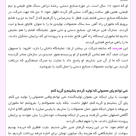
او كه حدود ۱۷ سال است، در حوزه صنایع دستی، رشته تراش سنگ های قیمتی و نیم
قیمتی، همین طور ساخت زیورآلات سنتی كار كرده، اظهار نمود: ۹ دی ماه جهت شركت در
نمایشگاه صنایع دستی قشم بلیت قطار تا بندرعباس را گرفتیم كه از آنجا به جزیره قشم
برویم كه ماموران راه آهن سه ساك محصولات تولیدی ما را با عنوان قاچاق ضبط و ثبت
كردند. مدارك فنی حرفه ای، صنایع دستی و حتی مجوز نمایشگاه قشم را هم نمایش
دادیم اما ماموران ایستگاه راه آهن قانع نشدند و با پرونده ای كه برایمان تشكیل دادند،
ما را راهی مراجع قضایی كردند.
این
هنرمند
كه سابقه شركت در بیشتر از ۱۵ نمایشگاه داخلی را دارد، افزود: با مسوول
میراث نجف آباد هم تماس گرفتم و از او پرسیدم مجوز جدیدی در سازمان صادر گردیده
است كه ما از آن خبر نداریم. او پاسخ داد با عنایت به مدرك صنعتگری كه دریافت
كردید، می توانید محصولات صنایع دستی را حمل كنید یا بفروشید.
نمی توانم پای محصولی كه تولید كردم بنشینم و گریه كنم
مهدیت با بیان اینكه، من بعنوان تولیدكننده نمی توانم وقتی محصولی را تولید می كنم،
پای آن بنشینم و گریه كنم، اظهار داشت: بلكه باید محصولاتم را بفروشم. اما ماموران
مربوطه با عنوان اینكه مجوز حمل محصولات را نداریم، با پلیس مبارزه با قاچاق كالا و اداره
آگاهی اصفهان تماس گرفتند و پس از اینكه توضیحات خودشان را بیان نمودند و برایمان
پرونده تشكیل دادند، ما را متهم خطاب كردند.
او اعلام نمود: ما در این زمینه گرفتار ضرر مالی شدیم. بلیت قطاری كه خریده بودیم
سوخت، از نمایشگاهی كه هزینه یك میلیون تومان برای اجاره غرفه پرداخت كردیم، جا