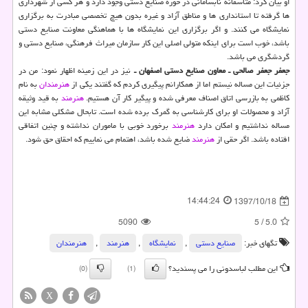
او بیان كرد: متاسفانه نابسامانی در حوزه صنایع دستی وجود دارد و هر كسی از شهرداری
ها گرفته تا استانداری ها و مناطق آزاد و غیره بدون هیچ تخصصی مبادرت به برگزاری
نمایشگاه می كنند. و اگر برگزاری این نمایشگاه ها با هماهنگی معاونت صنایع دستی
باشد، خوب است برای اینكه متولی اصلی این كار سازمان میراث فرهنگی، صنایع دستی و
گردشگری می باشد.
جعفر جعفر صالحی ـ معاون صنایع دستی اصفهان ـ
نیز در این زمینه اظهار نمود: من در
جزئیات این مساله نیستم اما از همكارانم پیگیری كردم كه گفتند یكی از
هنرمندان
به نام
كاظمی به بازرسی اتاق اصناف معرفی شده و پیگیر كار آن هستیم.
هنرمند
به قید وثیقه
آزاد و محصولات او برای كارشناسی به گمرك برده شده است. تابحال مشكلی مشابه این
مساله نداشتیم و امكان دارد
هنرمند
برخورد خوبی با ماموران نداشته و چنین اتفاقی
افتاده باشد. اگر حقی از
هنرمند
ضایع شده باشد، اهتمام می نماییم كه احقاق حق شود.
14:44:24
1397/10/18
5090
5
/
5.0
تگهای خبر:
صنایع دستی
,
نمایشگاه
,
هنرمند
,
هنرمندان
این مطلب لباسدونی را می پسندید؟
(0)
(1)
X