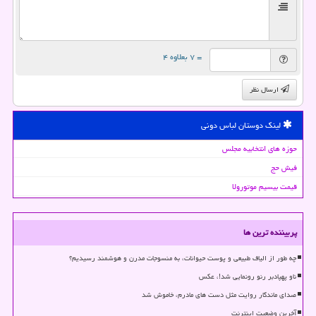
= ۷ بعلاوه ۴
ارسال نظر
لینک دوستان لباس دونی
حوزه های انتخابیه مجلس
فیش حج
قیمت بیسیم موتورولا
پربیننده ترین ها
چه طور از الیاف طبیعی و پوست حیوانات، به منسوجات مدرن و هوشمند رسیدیم؟
ناو پهپادبر رنو رونمایی شد!، عکس
صدای ماندگار روایت مثل دست های مادرم، خاموش شد
آخرین وضعیت اینترنت