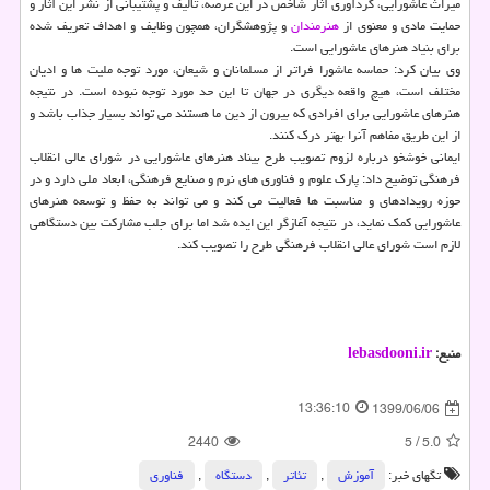
میراث عاشورایی، گردآوری آثار شاخص در این عرصه، تالیف و پشتیبانی از نشر این آثار و
حمایت مادی و معنوی از
هنرمندان
و پژوهشگران، همچون وظایف و اهداف تعریف شده
برای بنیاد هنرهای عاشورایی است.
وی بیان کرد: حماسه عاشورا فراتر از مسلمانان و شیعان، مورد توجه ملیت ها و ادیان
مختلف است، هیچ واقعه دیگری در جهان تا این حد مورد توجه نبوده است. در نتیجه
هنرهای عاشورایی برای افرادی که بیرون از دین ما هستند می تواند بسیار جذاب باشد و
از این طریق مفاهم آنرا بهتر درک کنند.
ایمانی خوشخو درباره لزوم تصویب طرح بیناد هنرهای عاشورایی در شورای عالی انقلاب
فرهنگی توضیح داد: پارک علوم و فناوری های نرم و صنایع فرهنگی، ابعاد ملی دارد و در
حوزه رویدادهای و مناسبت ها فعالیت می کند و می تواند به حفظ و توسعه هنرهای
عاشورایی کمک نماید، در نتیجه آغازگر این ایده شد اما برای جلب مشارکت بین دستگاهی
لازم است شورای عالی انقلاب فرهنگی طرح را تصویب کند.
منبع:
lebasdooni.ir
13:36:10
1399/06/06
2440
5
/
5.0
تگهای خبر:
آموزش
,
تئاتر
,
دستگاه
,
فناوری