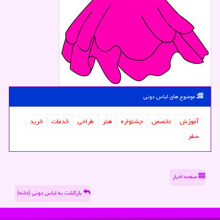
موضوع های لباس دونی
آموزش
تخصص
جشنواره
هنر
طراحی
خدمات
خرید
سفر
صفحه اخبار
بازگشت به لباس دونی (خانه)