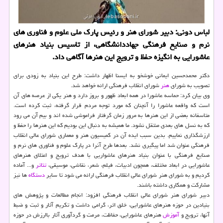
لباس دونی: دبیر شورای هنر و رئیس پارك ملی علوم و فناوری های
نرم و صنایع فرهنگی جهاددانشگاهی، از تاسیس بنیاد هنرهای
عاشورایی به انگیزه حفظ و ترویج این هنرها آگاهی داد.
دکتر محمدحسین ایمانی خوشخو به ایسنا اظهار داشت: طرح این بنیاد به زودی برای
تصویب به شورای
هنر
شورای انقلاب فرهنگی ارائه خواهد شد.
وی بیان کرد: حماسه عاشورا در همه ابعاد ظهور و بروز دارد و هنر یکی از عرصه های آن
است که واقعه عاشورا را آنچنان که مورد توجه مردم قرار گرفته، ثبت کرده است.
متاسفانه بعضی از این هنرها به مرور زمان گرفتار فراموشی شده اند و بیم آن می رود
که به نسل های بعدی منتقل نشود. ما همیشه به دنبال این بودیم که این هنرها را حفظ و
ارزشگذاری نماییم. بدین سبب ایده آن در کمیسیون هنر و معماری شورای عالی انقلاب
فرهنگی عنوان شد اما پیگیری نشد. بعدها طرح آنرا در پارک علوم و فناوری های نرم و
صنایع فرهنگی با عنوان بنیاد هنرهای عاشواریی با هدف ترویج و اعتلای هنرهای
عاشورایی در ابعاد مختلف، همچون ادبیات، فیلم، شعر، نقاشی، موسیقی،
تئاتر
و... آماده
کردیم و به شورای هنر شورای عالی انقلاب فرهنگی ارائه می شود تا سایر
دستگاه
ها نیز
مشارکت و همکاری داشته باشند.
دبیر شورای هنر شورای عالی انقلاب فرهنگی افزود: انجام مطالعات و پژوهش های
بنیادین در حوزه هنرهای عاشورایی، خلق اثر، گرامی داشت و تکریم آثار و ثبت و ضبط
آنها، ترویج و
آموزش
هنرهای عاشورایی، حفاظت، مرمت و گردآوری آثار باارزش در حوزه