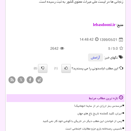
زنجانی ها در لیست ملی میراث معنوی کشور به ثبت رسیده است.
منبع:
lebasdooni.ir
14:48:42
1399/05/21
2642
5
/
5.0
تگهای خبر:
آرامش
این مطلب لباسدونی را می پسندید؟
(0)
(1)
X
تازه ترین مطالب مرتبط
مرسدس بنز ارزان تر از ساینا اتوماتیک!
ایران، کلید گمشده تاریخ باغ های جهان
پس از خواندن این مطلب دیگر در تاریکی با گوشی خود کار نمی کنید
تأسیس رصدخانه بازی جزو مطالبات اجتماعی است