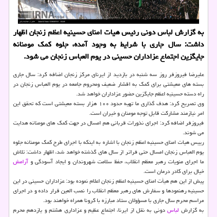
به گزارش لباس دونی رئیس هیات امنای حسینیه اعظم زنجان اظهار
داشت: سال جاری با شرایط به وجود آمده، جلوه كمك مومنانه
جایگزین اجتماع عزاداران حسینی در یوم العباس زنجان می شود.
علیرضا فیروزفر روز سه شنبه در بازدید از ایرنای مرکز زنجان اضافه کرد: سال جاری
بسته های معیشتی برای کمک به اقشار ضعیف ومحروم جامعه در یوم العباس زنجان در
راه دسته حسینیه اعظم جایگزین حضور عزاداران خواهد شد.
وی تصریح کرد: هدف گذاری ما تهیه حدود ۱۰۰ هزار بسته معیشتی است که تحقق این
امر نیازمند مشارکت قابل توجه مومنان و خیران است.
فیروزفر اضافه کرد: اجرای نذورات قربانی هم امسال در جهت کمک های مومنانه هدایت
می شوند.
رییس هیات امنای حسینیه اعظم زنجان با اشاره به اینکه با اجرای طرح کمک مومنانه جلوه
یوم العباس زنجان امسال حتی فراتر از سال های گذشته خواهد شد، اظهار داشت: تلاش
ما اجرای منویات رهبر معظم انقلاب، حفظ سلامت شهروندان و ایجاد آسودگی و
آرامش
خیال برای کادر درمان است.
پیش از این هم هیأت امنای حسینیه اعظم زنجان اعلام نموده بود: عزاداران حسینی در این
حسینیه رهنمودها و سفارش های رهبر معظم انقلاب را نصب العین قرار داده و در اجرای
مراسم محرم سال جاری با مسؤولان ستاد مبارزه با کرونا همراه خواهند بود.
به گزارش
لباس
دونی به نقل از ایرنا، اجتماع عظیم و عزاداری هشتم و یازدهم محرم