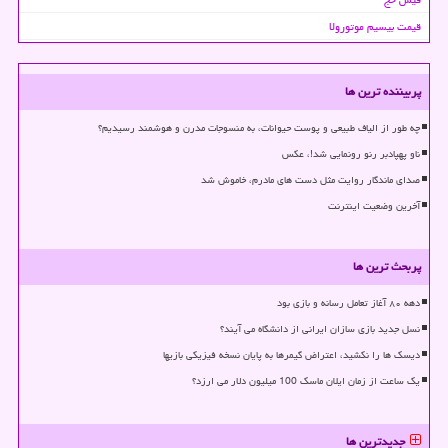
قیمت بیسیم موتورولا
پربیننده ترین ها
چه طور از الیاف طبیعی و پوست حیوانات، به منسوجات مدرن و هوشمند رسیدیم؟
ناو پهپادبر رنو رونمایی شد!، عکس
صدای ماندگار روایت مثل دست های مادرم، خاموش شد
آخرین وضعیت اینترنت
پربحث ترین ها
دهه ۸۰ آغاز تعامل رسانه و بازی بود
نسل جدید بازی سازان ایرانی از دانشگاه می آیند؟
دیسک ها را نکشید، اعتراض گیمرها به پایان نسخه فیزیکی بازیها
یک ساعت از زمان ایلان ماسک 100 میلیون دلار می ارزد؟
جدیدترین ها