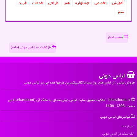
آموزش
تخصص
جشنواره
هنر
طراحی
خدمات
خرید
سفر
صفحه اخبار
بازگشت به لباس دونی (خانه)
لباس دونی
فروش لباس : از لباس‌های روز دنیا تا کلاسیک‌ترین طرحها همه چی در لباس دونی
lebasdooni.ir - مالکیت معنوی سایت لباس دونی متعلق به مالک آن (Lebasdooni) می
باشد - 1396 -1405
میانبرهای لباس دونی
درباره ما
بک لینک در لباس دونی