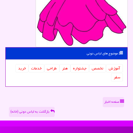
موضوع های لباس دونی
آموزش
تخصص
جشنواره
هنر
طراحی
خدمات
خرید
سفر
صفحه اخبار
بازگشت به لباس دونی (خانه)