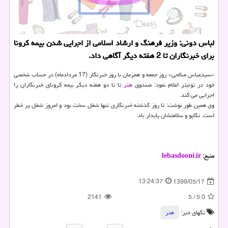
لباس دونی: وزیر فرهنگ و ارشاد اسلامی از اجرایی شدن بیمه كرونا
برای خبرنگاران تا 2 هفته دیگر آگاهی داد.
«سیدعباس صالحی» روز جمعه و همزمان با روز خبرنگار (17 مردادماه) در حساب شخصی
خود در توئیتر اعلام نمود: صندوق
هنر
تا تا دو هفته دیگر بیمه کرونای خبرنگاران را
اجرایی می کند.
وی همین طور نوشت: تا روز گذشته خبرنگاری تنها شغل سخت بود و امروز شغل پر خطر
است. تکاپو و سلامتشان پایدار باد.
منبع:
lebasdooni.ir
13:24:37
1399/05/17
2141
5
/
5.0
تگهای خبر:
هنر