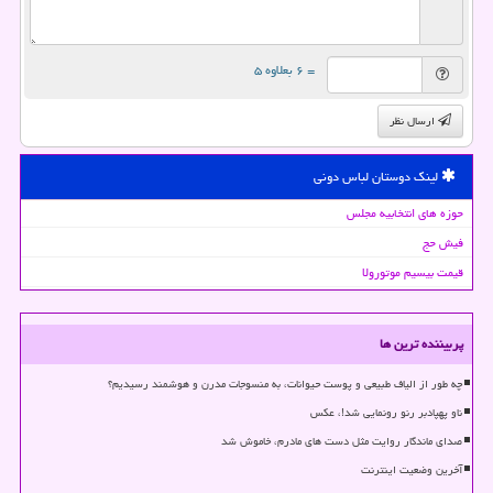
= ۶ بعلاوه ۵
ارسال نظر
لینک دوستان لباس دونی
حوزه های انتخابیه مجلس
فیش حج
قیمت بیسیم موتورولا
پربیننده ترین ها
چه طور از الیاف طبیعی و پوست حیوانات، به منسوجات مدرن و هوشمند رسیدیم؟
ناو پهپادبر رنو رونمایی شد!، عکس
صدای ماندگار روایت مثل دست های مادرم، خاموش شد
آخرین وضعیت اینترنت