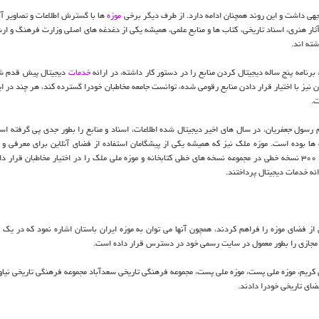
هی داشت و این روند همچنان ادامه دارد. از طرف دیگر برخی
موزه
ها با گسترش اطلاعات و تصاویر آن
آثار هنری، اسناد تاریخی، کتاب ها و منابع علمی، همیشه یکی از دغدغه های اصلی وزارت فرهنگ و ارش
ته اند.
خدمات
دیجیتال پیش قدم ش
نیز با اختیار قرار دادن منابع رقومی شده، توانست جامعه مخاطبان خودرا گسترده کند، هر چند در ای
ت.
م رسول جعفریان، در سال های اخیر دیجیتال شده اطلاعات، اسناد و منابع را بطور جدی پی گرفته است
ها بوده است. موزه ملک نیز که همیشه یکی از پیشگامان استفاده از فضای آنلاین برای معرفی و ار
فرهنگی بوده است، با داشتن یکی از بزرگترین منابع نسخ خطی در کشور، ۳۰۰ نسخه خطی در مجموعه نسخه های خطی کتابخانه و موزه ملی ملک را در اختیار مخاطبان ق
ئه خدمات دیجیتال پرداختند.
زی از فضای موزه را فراهم کردند، همچون آنها می توان به موزه ایران باستان اشاره نمود که در یک 
د مجازی را بطور معمول در سایت رسمی خود در دسترس قرار داده است.
آن کریم، موزه ملی پست، موزه ملی پست، مجموعه فرهنگی تاریخی سعدآباد مجموعه فرهنگی تاریخی نیاور
ای تاریخی خودرا دادند.