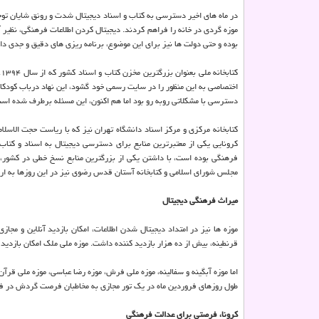
در ماه های اخیر دسترسی به کتاب و اسناد دیجیتال شدت و رونق شایان توج
موزه گردی در خانه را فراهم کردند. دیجیتال کردن اطلاعات فرهنگی، نظیر 
بوده و حتی دولت ها نیز برای این موضوع، برنامه ریزی های دقیق و جدی داش
کتابخانه ملی بعنوان بزرگترین مخزن کتاب و اسناد کشور که از سال ۱۳۹۴، برنامه پنج ساله دیجیتال کردن منابع را در دستور کار داشته، در ارائه
اختصاصی به این منظور را در سایت رسمی خود گشود، این نهاد درباب کودکان 
دسترسی با مشکلاتی روبه رو بود اما هم اکنون، این مسئله برطرف شده اس
کتابخانه مرکزی و مرکز اسناد دانشگاه تهران نیز که با ریاست حجت الاسلا
کرونایی یکی از معتبرترین منابع برای دسترسی دیجیتال به اسناد و کتاب 
مجلس شورای اسلامی و کتابخانه آستان قدس رضوی نیز در این روزها به ارا
میراث فرهنگی دیجیتال
موزه ها نیز در امتداد دیجیتال شدن اطلاعات، امکان بازدید آنلاین و مجا
قرنطینه، بیش از ده هزار بازدید کننده داشت. موزه ملی ملک امکان بازدی
اما موزه آبگینه و سفالینه، موزه ملی فرش، موزه رضا عباسی، موزه ملی قر
طول روزهای فروردین ماه در یک تور مجازی به مخاطبان فرصت گردش در فض
کرونا، فرصتی برای عدالت فرهنگی