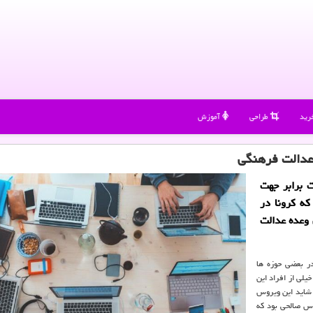
رید
طراحی
آموزش
عدالت فرهنگی
 برابر جهت
كه كرونا در
 وعده عدالت
رده، در بعضی حوزه ها
یلی از افراد این
 شاید این ویروس
اس صالحی بود که