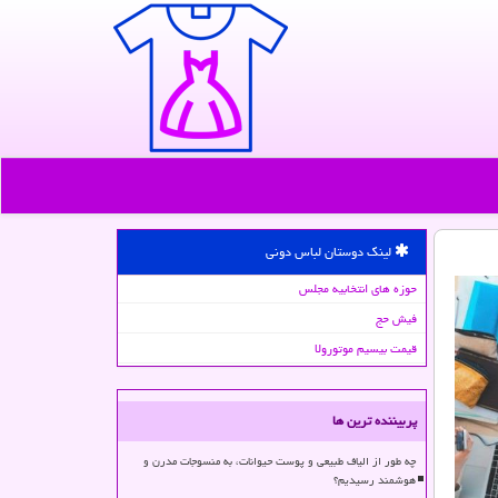
لینک دوستان لباس دونی
حوزه های انتخابیه مجلس
فیش حج
قیمت بیسیم موتورولا
پربیننده ترین ها
چه طور از الیاف طبیعی و پوست حیوانات، به منسوجات مدرن و
هوشمند رسیدیم؟