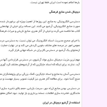
بارها اعلام نموده است ایران فقط تهران نیست.
دیجیتال شدن منابع فرهنگی
دسترسی الکترونیکی به منابع، این روزها از اهمیت ویژه ای برخوردار شده 
صورت منابع الکترونیکی، آرشیو می کنند. این مساله برای خیلی از نهادهایی 
کتاب ها خلاصه نمی گردد و خیلی از آثار هنری، منابع تاریخی و میراث فرهنگی
با اجرای صحیح مدیریت اسناد الکترونیک می توان نسبت به دسترسی درست و ص
عمومی امور در عرصه های مختلف بخوبی گردش می کند و در نهایت حمایت
ازمحتوای یک آرشیو در دسترس کاربران در شبکه جهانی قرار گیرد.
مهم ترین مزیت دیجیتال سازی مواد آرشیوی، در دسترس قراردادن آنها در 
آید، ندارند برای اینکه که اسناد جایگزین که از آرشیوهای مختلف گرد آوری 
دسترسی آسان به منابع و اسناد جایگزین، کمک بزرگی برای پژوهشگران محسو
منبع آشنا شود. برای مطالعه آثار هنری نیز کیفیت تصویر بسیار مهمست و د
در دسترس بودن منابع ازراه دور، سرعت بازیابی، حجم بالای ذخیره سازی اط
ماندگاری، فشرده سازی اطلاعات، نسخه برداری و باز تولید، نبود امکان مف
استفاده از آرشیو دیجیتال در ایران