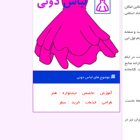
لاین امکان
اد اسلامی
د و صفحه
ام اول این
، در ایام
ائه منابع
رار داد. کتابخانه
موضوع های لباس دونی
آموزش
تخصص
جشنواره
هنر
ماه نخست،
طراحی
خدمات
خرید
سفر
ان نیز در