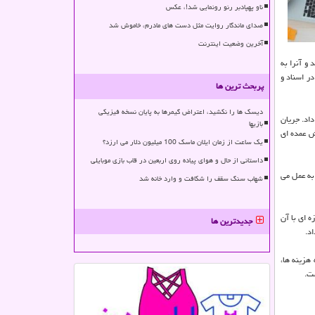
ناو پهپادبر رنو رونمایی شد!، عکس
صدای ماندگار روایت مثل دست های مادرم، خاموش شد
آخرین وضعیت اینترنت
و آنرا به
در اسناد و
پربحث ترین ها
دیسک ها را نکشید، اعتراض گیمرها به پایان نسخه فیزیکی
اد. جریان
بازیها
ش عمده ای
یک ساعت از زمان ایلان ماسک 100 میلیون دلار می ارزد؟
داستانی از حال و هوای پیاده روی اربعین در قاب بازی موبایلی
به عمل می
شهاب سنگ سقف را شکافت و وارد خانه شد
 ای با آن
جدیدترین ها
د.
هزینه ها،
ست.