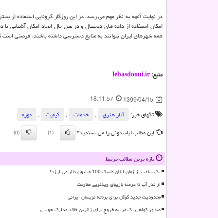
در نهایت آنچه به نظر مهم می رسد، در این روزگار کرونایی استفاده از بس
امکان استفاده از داده های دیجیتال و در عین حال ایجاد امکان آشنایی ب
همه شهرهای ایران بتوانند به منابع دسترسی داشته باشند، فرصتی است که
منبع:
lebasdooni.ir
18:11:57
1399/04/15
تگهای خبر:
آثار هنری
,
خدمات
,
كیفیت
,
موزه
این مطلب لباسدونی را می پسندید؟
(0)
(1)
تازه ترین مطالب مرتبط
یک ساعت از زمان ایلان ماسک 100 میلیون دلار می ارزد؟
از نذر آب تا عرضه بازیهای ویدئویی مقاومت
محدودیت جدید گوگل برای برنامه نویسان ایرانی
صدور گواهی یک مرتبه خروج برای زائرین فاقد مدارک هویتی