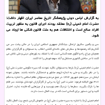
به گزارش لباس دونی پژوهشگر تاریخ معاصر ایران اظهار داشت:
حضرت امام خمینی (ره) معتقد بودند اجرای قانون به منظور تربیت
افراد صالح است و اختلافات هم به علت قانون شكنی ها ایجاد می
شود.
سی و یکمین سالروز ارتحال بنیانگذار جمهوری اسلامی ایران را در حالی پشت سر می
گذاریم که رهنمودها و سفارش های ناخدای کشتی انقلاب به مسئولان و کارگزاران نظام
همچنان چراغ راه و الگوی همه کسانی است که با اعتقاد به باورهای دینی و ملی تلاش می
کنند تا در ساختن کشوری مستقل و آباد سهم خویش را ادا کنند.
حضرت امام خمینی (ره) بارها به مسئولان تاکید نمودند که سیره حکومتی حضرت علی (ع)
را در نظر بگیرند و حتی به اندازه لزوم، مشاور و خدمتگزار داشته باشند. بعنوان نمونه
ایشان در سیزدهم شهریور ۱۳۶۴ در جمع مردم و مسئولان نظام اسلامی با اشاره به حکم
۳۰۷ نهج البلاغه فرمود: حضرت امیر (ع) به برخی از کارگزاران خودشان نوشتند سر قلم
ها را نازک بگیرید، سطرها را نزدیک هم بنویسید و از چیزهایی که فایده ندارد، احتراز
کنید و این دستور برای کسانی است که در بیت المال دست دارند.
امام خمینی (ره) با اشاره به سیره حضرت علی (ع) در خاموش کردن شمع بیت المال تاکید