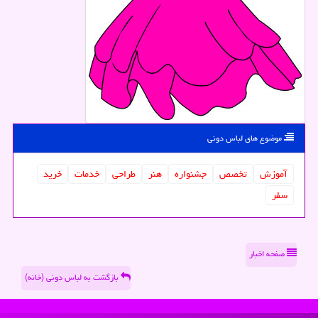
موضوع های لباس دونی
آموزش
تخصص
جشنواره
هنر
طراحی
خدمات
خرید
سفر
صفحه اخبار
بازگشت به لباس دونی (خانه)