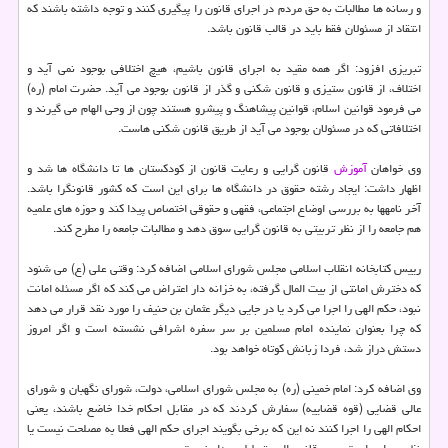
و رسانه ها مطالبات به حق مردم در اجرای قانون را پیگیری کنند و توجه داشته باشند که
انتقاد از مسئولان فقط باید در قالب قانون باشد.
تبریزی افزود: اگر همه مقید به اجرای قانون باشیم، هیچ اختلافی بوجود نمی آید و
اختلاف، از قانون ستیزی و قانون شکنی و گذر از قانون بوجود می آید. حضرت امام (ره)
می فرمود قوانین اسلام، قوانین پیشاهنگ و پیشرو هستند چون از وحی الهام می گیرند و
اختلافاتی که در مسئولان بوجود می آید از طریق قانون شکنی هاست.
وی خواهان
آموزش
قانون گرایی و رعایت قانون از کودکستان ها تا دانشگاه ها شد و
اظهار داشت: ایجاد رشته حقوق در دانشگاه ها برای این است که کشور قانونگرا باشد.
آخر نامهها به بررسی اوضاع اجتماعی، فقهی و حقوقی اختصاص پیدا کند و حوزه های علمیه
هم جامعه را از نظر تربیتی به قانون گرایی سوق دهد و مطالبات جامعه را مطرح کند.
رییس کتابخانه انقلاب اسلامی مجلس شورای اسلامی اضافه کرد: وقتی علی (ع) می شنود
که دخترش امانتی از بیت المال گرفته، به خزانه دار اعتراض می کند که اگر مسئله امانت
نبود، حکم الهی را اجرا می کرد یا در جایی دیگر عثمان بن حنیف را مورد نقد قرار می دهد
که چرا بعنوان نماینده امام مسلمین بر سر سفره اشرافی نشسته است و اگر امروز
دستش دراز شد، فردا زبانش کوتاه خواهد بود.
وی اضافه کرد: امام خمینی (ره) به مجلس شورای اسلامی، دولت، شورای نگهبان و شورای
عالی قضایی (قوه قضاییه) سفارش کردند که در مقابل احکام خدا خاضع باشند، یعنی
احکام الهی را اجرا کنند نه این که برخی بگویند اجرای حکم الهی فعلا به مصلحت نیست یا