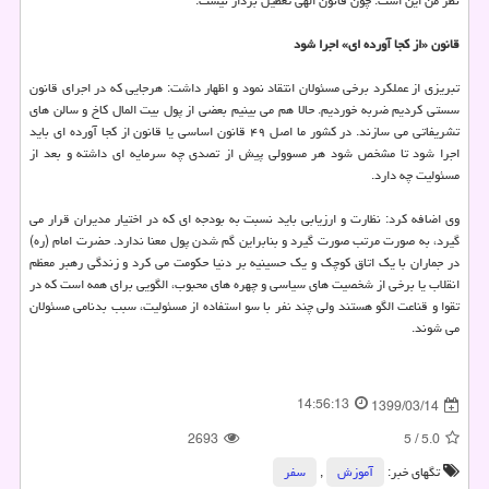
نظر من این است. چون قانون الهی تعطیل بردار نیست.
قانون «از کجا آورده ای» اجرا شود
تبریزی از عملکرد برخی مسئولان انتقاد نمود و اظهار داشت: هرجایی که در اجرای قانون
سستی کردیم ضربه خوردیم. حالا هم می بینیم بعضی از پول بیت المال کاخ و سالن های
تشریفاتی می سازند. در کشور ما اصل ۴۹ قانون اساسی یا قانون از کجا آورده ای باید
اجرا شود تا مشخص شود هر مسوولی پیش از تصدی چه سرمایه ای داشته و بعد از
مسئولیت چه دارد.
وی اضافه کرد: نظارت و ارزیابی باید نسبت به بودجه ای که در اختیار مدیران قرار می
گیرد، به صورت مرتب صورت گیرد و بنابراین گم شدن پول معنا ندارد. حضرت امام (ره)
در جماران با یک اتاق کوچک و یک حسینیه بر دنیا حکومت می کرد و زندگی رهبر معظم
انقلاب یا برخی از شخصیت های سیاسی و چهره های محبوب، الگویی برای همه است که در
تقوا و قناعت الگو هستند ولی چند نفر با سو استفاده از مسئولیت، سبب بدنامی مسئولان
می شوند.
14:56:13
1399/03/14
2693
5
/
5.0
تگهای خبر:
آموزش
,
سفر