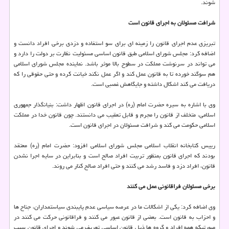
شوند.
شرافت مسئولان به اجرای قانون است
تبریزی عدم اجرای قانون را زمینه ای برای سو استفاده و دزدی برخی افراد دانست و
اضافه کرد: مجلس شورای اسلامی طبق قانون اساسی مسئولیت نظارت بر دولت را دارد و
می تواند در سرنوشت مملکت در سطوح بالا موثر باشد. نماینده مجلس شورای اسلامی
هم سوگند خورده تا به قانون عمل کند و اگر عمل نکند خیانت کرده و حتی حقوقی را که
دریافت می کند اشکال داشته و جایگاهش غصبی است.
وی با اشاره به سیره حضرت امام (ره) در اجرای قانون اظهار داشت: بنیانگذار جمهوری
اسلامی، متخلف از قانون را مجرم و قابل تعقیب می دانستند. چون قانون خدا در مملکت
اسلامی حکومت می کند و شرافت مسئولان در اجرای قانون است.
رییس کتابخانه انقلاب اسلامی مجلس شورای اسلامی افزود: حضرت امام (ره) معتقد
بودند که اجرای قانون بمنظور تربیت افراد صالح است و بنابراین در سایه اجرا نشدن
قانون، افراد دزد و فاسد رشد می کنند و حتی افراد صالح کنار می روند.
برخی مسئولان فراقانونی عمل می کنند
وی اضافه کرد: یکی از اشکالات ما در عرصه سیاسی عدم پایبندی سیاستمداران، جناح ها
و احزاب به قانون است. بعضی از قانون عبور می کنند و فراقانونی حرکت می کنند در
صورتیکه همه افراد و گروه ها ذیل قانون اساسی تعریف می شوند و اجرای قانون سبب