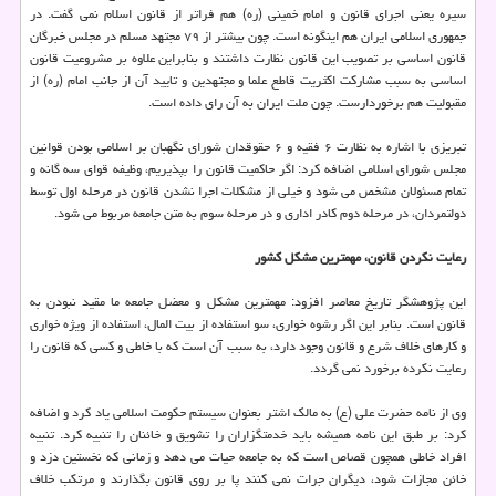
سیره یعنی اجرای قانون و امام خمینی (ره) هم فراتر از قانون اسلام نمی گفت. در
جمهوری اسلامی ایران هم اینگونه است. چون بیشتر از ۷۹ مجتهد مسلم در مجلس خبرگان
قانون اساسی بر تصویب این قانون نظارت داشتند و بنابراین علاوه بر مشروعیت قانون
اساسی به سبب مشارکت اکثریت قاطع علما و مجتهدین و تایید آن از جانب امام (ره) از
مقبولیت هم برخوردارست. چون ملت ایران به آن رای داده است.
تبریزی با اشاره به نظارت ۶ فقیه و ۶ حقوقدان شورای نگهبان بر اسلامی بودن قوانین
مجلس شورای اسلامی اضافه کرد: اگر حاکمیت قانون را بپذیریم، وظیفه قوای سه گانه و
تمام مسئولان مشخص می شود و خیلی از مشکلات اجرا نشدن قانون در مرحله اول توسط
دولتمردان، در مرحله دوم کادر اداری و در مرحله سوم به متن جامعه مربوط می شود.
رعایت نکردن قانون، مهمترین مشکل کشور
این پژوهشگر تاریخ معاصر افزود: مهمترین مشکل و معضل جامعه ما مقید نبودن به
قانون است. بنابر این اگر رشوه خواری، سو استفاده از بیت المال، استفاده از ویژه خواری
و کارهای خلاف شرع و قانون وجود دارد، به سبب آن است که با خاطی و کسی که قانون را
رعایت نکرده برخورد نمی گردد.
وی از نامه حضرت علی (ع) به مالک اشتر بعنوان سیستم حکومت اسلامی یاد کرد و اضافه
کرد: بر طبق این نامه همیشه باید خدمتگزاران را تشویق و خائنان را تنبیه کرد. تنبیه
افراد خاطی همچون قصاص است که به جامعه حیات می دهد و زمانی که نخستین دزد و
خائن مجازات شود، دیگران جرات نمی کنند پا بر روی قانون بگذارند و مرتکب خلاف