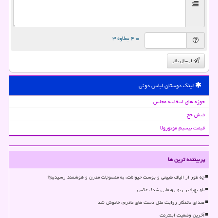
= ۴ بعلاوه ۳
ارسال نظر
لینک دوستان لباس دونی
حوزه های انتخابیه مجلس
فیش حج
قیمت بیسیم موتورولا
پربیننده ترین ها
چه طور از الیاف طبیعی و پوست حیوانات، به منسوجات مدرن و هوشمند رسیدیم؟
ناو پهپادبر رنو رونمایی شد!، عکس
صدای ماندگار روایت مثل دست های مادرم، خاموش شد
آخرین وضعیت اینترنت