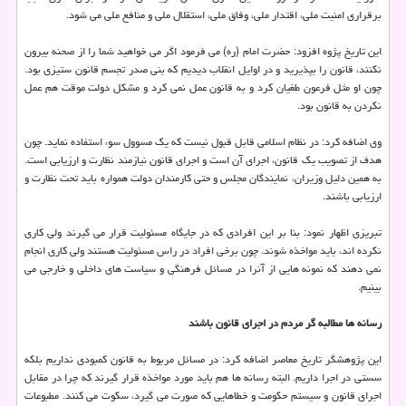
برقراری امنیت ملی، اقتدار ملی، وفاق ملی، استقلال ملی و منافع ملی می شود.
این تاریخ پژوه افزود: حضرت امام (ره) می فرمود اگر می خواهید شما را از صحنه بیرون
نکنند، قانون را بپذیرید و در اوایل انقلاب دیدیم که بنی صدر تجسم قانون ستیزی بود.
چون او مثل فرعون طغیان کرد و به قانون عمل نمی کرد و مشکل دولت موقت هم عمل
نکردن به قانون بود.
وی اضافه کرد: در نظام اسلامی قابل قبول نیست که یک مسوول سوء استفاده نماید. چون
هدف از تصویب یک قانون، اجرای آن است و اجرای قانون نیازمند نظارت و ارزیابی است.
به همین دلیل وزیران، نمایندگان مجلس و حتی کارمندان دولت همواره باید تحت نظارت و
ارزیابی باشند.
تبریزی اظهار نمود: بنا بر این افرادی که در جایگاه مسئولیت قرار می گیرند ولی کاری
نکرده اند، باید مواخذه شوند. چون برخی افراد در راس مسئولیت هستند ولی کاری انجام
نمی دهند که نمونه هایی از آنرا در مسائل فرهنگی و سیاست های داخلی و خارجی می
بینیم.
رسانه ها مطالبه گر مردم در اجرای قانون باشند
این پژوهشگر تاریخ معاصر اضافه کرد: در مسائل مربوط به قانون کمبودی نداریم بلکه
سستی در اجرا داریم. البته رسانه ها هم باید مورد مواخذه قرار گیرند که چرا در مقابل
اجرای قانون و سیستم حکومت و خطاهایی که صورت می گیرد، سکوت می کنند. مطبوعات