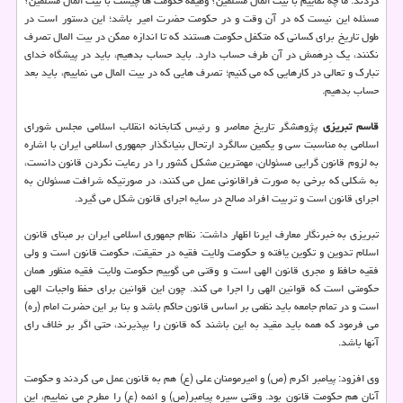
کردند: ما چه نماییم با بیت المال مسلمین؟ وظیفه حکومت ها چیست با بیت المال مسلمین؟
مسئله این نیست که در آن وقت و در حکومت حضرت امیر باشد؛ این دستور است در
طول تاریخ برای کسانی که متکفل حکومت هستند که تا اندازه ممکن در بیت المال تصرف
نکنند، یک دِرهَمش در آن طرف حساب دارد. باید حساب بدهیم، باید در پیشگاه خدای
تبارک و تعالی در کارهایی که می کنیم؛ تصرف هایی که در بیت المال می نماییم، باید بعد
حساب بدهیم.
قاسم تبریزی
پژوهشگر تاریخ معاصر و رئیس کتابخانه انقلاب اسلامی مجلس شورای
اسلامی به مناسبت سی و یکمین سالگرد ارتحال بنیانگذار جمهوری اسلامی ایران با اشاره
به لزوم قانون گرایی مسئولان، مهمترین مشکل کشور را در رعایت نکردن قانون دانست،
به شکلی که برخی به صورت فراقانونی عمل می کنند، در صورتیکه شرافت مسئولان به
اجرای قانون است و تربیت افراد صالح در سایه اجرای قانون شکل می گیرد.
تبریزی به خبرنگار معارف ایرنا اظهار داشت: نظام جمهوری اسلامی ایران بر مبنای قانون
اسلام تدوین و تکوین یافته و حکومت ولایت فقیه در حقیقت، حکومت قانون است و ولی
فقیه حافظ و مجری قانون الهی است و وقتی می گوییم حکومت ولایت فقیه منظور همان
حکومتی است که قوانین الهی را اجرا می کند. چون این قوانین برای حفظ واجبات الهی
است و در تمام جامعه باید نظمی بر اساس قانون حاکم باشد و بنا بر این حضرت امام (ره)
می فرمود که همه باید مقید به این باشند که قانون را بپذیرند، حتی اگر بر خلاف رای
آنها باشد.
وی افزود: پیامبر اکرم (ص) و امیرمومنان علی (ع) هم به قانون عمل می کردند و حکومت
آنان هم حکومت قانون بود. وقتی سیره پیامبر(ص) و ائمه (ع) را مطرح می نماییم، این