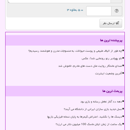
= ۵ بعلاوه ۳
ارسال نظر
پربیننده ترین ها
چه طور از الیاف طبیعی و پوست حیوانات، به منسوجات مدرن و هوشمند رسیدیم؟
ناو پهپادبر رنو رونمایی شد!، عکس
صدای ماندگار روایت مثل دست های مادرم، خاموش شد
آخرین وضعیت اینترنت
پربحث ترین ها
دهه ۸۰ آغاز تعامل رسانه و بازی بود
نسل جدید بازی سازان ایرانی از دانشگاه می آیند؟
دیسک ها را نکشید، اعتراض گیمرها به پایان نسخه فیزیکی بازیها
یک ساعت از زمان ایلان ماسک 100 میلیون دلار می ارزد؟