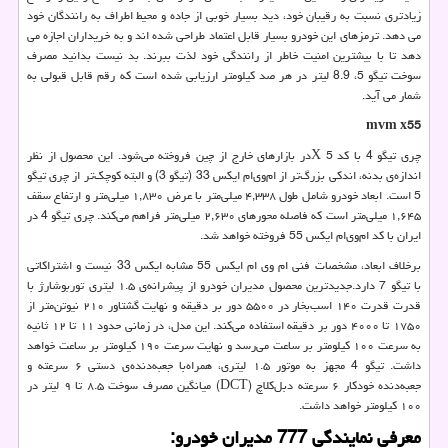
زیادتری نسبت به رقیبان خود، دید بسیار خوبی از جاده و محیط اطراف به رانندگان خود
می دهد. ترمزهای این خودرو بسیار قابل اعتماد طراحی شده اند و به خریداران اجازه می
دهد تا با بیشترین امنیت خاطر از رانندگی خود لذت ببرند. بد نیست بدانید مصرف
سوخت تیگو 5، 8.9 لیتر در هر صد کیلومتر ارزیابی شده است که رقم قابل قبولی به
شمار می آید.
mvm x55
چری تیگو 4 با کد 5
X
در بازارهای خارج از چین فروخته می‌شود. این محصول از نظر
اندازه‌ی بدنه، اندکی بزرگ‌تر از ام‌وی‌ام ایکس 33 (تیگو 3) و البته کوچک‌تر از چری تیگو
5 است. ابعاد خودرو شامل طول ۴,۳۳۸ میلی‌متر با عرض ۱,۸۳۰ میلی‌متر و ارتفاع سقف
۱,۶۴۵ میلی‌متر است که فاصله محورهای ۲,۶۳۰ میلی‌متر فراهم می‌کند. چری تیگو 4 در
ایران با کد ام‌وی‌ام ایکس 55 فروخته خواهد شد.
برخلاف ابعاد، مشخصات فنی ام‌ وی‌ ام ایکس 55 مشابه ایکس 33 نیست و اشتراکاتی
با تیگو 7 دارد.جدیدترین محصول مدیران خودرو از پیشرانه‌ی ۱.۵ لیتری توربوشارژ با
قدرت قدرت ۱۴۰ اسب‌بخار در ۵۵۰۰ دور بر دقیقه و نهایت گشتاور ۲۱۰ نیوتن‌متر از
۱۷۵۰ تا ۴۰۰۰ دور بر دقیقه استفاده می‌کند. این مدل، در زمانی حدود ۱۱ تا ۱۲ ثانیه
به سرعت ۱۰۰ کیلومتر بر ساعت می‌رسد و نهایت سرعت ۱۹۰ کیلومتر بر ساعت خواهد
داشت. تیگو 4 مجهز به موتور ۱.۵ لیتری، همراه‌با جعبه‌دنده‌ی دستی ۶ سرعته و
جعبه‌دنده خودکار ۶ سرعته دبل‌کلاچ
(DCT)
میانگین مصرف سوخت ۸.۵ تا ۹ لیتر در
۱۰۰ کیلومتر خواهد داشت.
معرفی نمایندگی 777 مدیران خودرو: