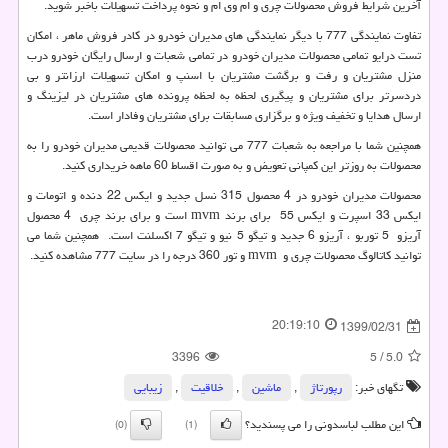
آخرین شرایط فروش محصولات چری و ام وی ام و نحوه پرداخت تسهیلات باخبر شوید.
تفاوت نمایندگی 777 با دیگر نمایندگی های مدیران خودرو در کادر فروش ماهر ، امکان
تست درایو تمامی محصولات مدیران خودرو در تمامی شعبات و ارسال رایگان خودرو درب
منزل مشتریان و رفت و برگشت مشتریان با اسنپ و امکان تسهیلات ارزانتر و بی
دردسرتر برای مشتریان و پیگیری لحظه به لحظه پرونده های مشتریان در لیزینگ و
ارسال هدایا و تخفیف ویژه و برگزاری مسابقات برای مشتریان وفادار است.
همچنین شما با مراجعه به شعبات 777 می توانید محصولات قدیمی مدیران خودرو را به
محصولات به روزتر این کمپانی تعویض و به صورت اقساط 60 ماهه خریداری کنید.
محصولات مدیران خودرو در 4 محصول 315 نسل جدید و ایکس 22 دنده و اتومات و
ایکس 33 اسپرت و ایکس 55 برای برند
mvm
است و برای برند چری 4 محصول
آریزو 5 توربو ، آریزو 6 جدید و تیگو 5 نیو و تیگو 7 اکسلنت است. همچنین شما می
توانید کاتالوگ محصولات چری و
mvm
و تور 360 درجه را در سایت 777 مشاهده کنید.
20:19:10
1399/02/31
3396
5
/
5.0
تگهای خبر:
رپورتاژ
,
ماشین
,
خلاقیت
,
زیبایی
این مطلب لباسدونی را می پسندید؟
(0)
(1)