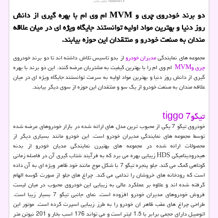
دو برند خودروی چری و MVM ام وی ام با بهره گیری از دانش
روز دنیا و بهترین مواد اولیه توانستند جایگاه ویژه ای در میان علاقه
مندان به صنعت خودرو و منتقدان این حوزه بیابند.
مجموعه های نمایندگی
مدیران خودرو
از بدو تاسیس تلاش داشته اند تا دو برند خودروی
چری و
MVM
ام وی ام را با بهترین کیفیت به مشتریان عرضه کنند. این دو برند با بهره
گیری از دانش روز دنیا و بهترین مواد اولیه به سرعت توانستند جایگاه ویژه ای در میان
علاقه مندان به صنعت خودرو از یک سو و منتقدان این حوزه از سوی دیگر بیابند.
تیگو
tiggo 7
خودروی تیگو 7 یکی از محبوب ترین مدل های ارائه شده در بازار خودروهای عرضه شده
توسط مجموعه های نمایندگی مدیران خودرو است. این خودرو مانند بسیاری دیگر از
محصولات ارائه شده در مجموعه های بهتیرن نمایندگی مدیان خودرو از بدنه
هیدرودینامیکی
HDS
زیبایی بهره می برد که به فرآیند شتاب گیری آن در فاصله زمانی
کوتاهی کمک می کند. جلو پنجره تیگو 7 با شکل موج مانند خود ظاهر ویژه ای به آن داده
است که رودخانه های خروشان را تداعی می کند. چراغ های جلو از صورت کوسه الهام
گرفته شده اند و علاوه بر عملکرد عالی به زیبایی این خودروی محبوب در میان لیست
فروش خودروهای مدیران خودرو افزوده است. نمای جانبی تیگو 7 بسیار زیبا است.
طراحی چراغ های عقب ظاهر ان خودرو را به طرز زیبایی اسپرت کرده است. موتور این
اتومبیل دارای حجمی برابر با 1.5 لیتر است و می تواند 176 اسب بخار و 201 نیوتن متر