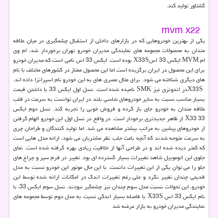
گشتاور تولید کند.
mvm x22
یکی از بهترین خودروهایی که در بازارهای داخلی از استقبال چشمگیری در میان علاقه
مندان به محصولات مجموعه های نمایندگی مدیران خودرو تهران برخوردار شد، ام وی
ام
MVM
ایکس 33 اس
X33S
بوده است. ایکس 33 اس نامی است که مدیران خودرو
برای این محصول در ایران برگزیده است اما این محصول ممتاز در کشورهای مختلف با نام
های دیگری شناخته می شود. برای مثال مصری های به این خودرو نام اسپرانزا داده اند
.
X33S
در اندونزی نیز
SMK
نامیده شده است. نسل اول ایکس 33 با داشتن قیمت
بسیار مناسب نسبت به سایر خودروهای شاسی بلند در ایران توانست به سرعت در قلب
علاقه مندان به خودرو جای باز کرده و فروش خوبی را تجربه کند. نسل دوم ایکس
33
X33
از ظاهر جدیدتری برخودار است. در واقع در نسل اول این خودرو الهام گرفتن
از خودروهای پیشین به مراتب بیشتر مشاهده می شد. اما تولید کنندگان و طراحان چری
به سرعت متوجه شدند که آنچه باعث جلب نظر مشتریان می شود، ارائه مدل هایی است
که کمتر دیده شده اند و در طراحی آنها از خلاقیت زیادی بهره گرفته شده است. نمای
جلوی این اتوموبیل شاهد تغییرات بسیار گسترده ای بود. تغییر در فرم سپر و چراغ های
جلو را می توان یکی از این تغییرات دانست. با این حال موتور این خودرو نسبت به مدل
قدیمی چندان تغییر نکرد و علی رغم تغییرات اندک در امکانات ارائه شده توسط این
خودرو، این تحولات نسبت مدل سوم چندان نیز چشمگیر نبودند. نسل سوم ایکس 33، با
نام ایکس 33 اس
X33S
با فاصله بسیار اندکی نسبت به مدل دوم توسط مجموعه های
نمایندگی مدیران خودرو به بازار عرضه شد