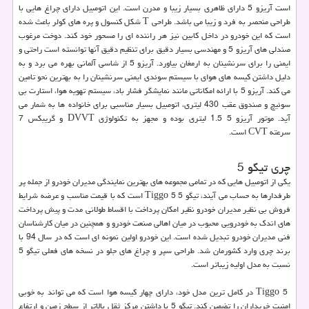
است آریزو 5 دارای ظاهری بسیار زیبا و مدرن است. این اتومبیل دارای چراغ هایی با
طراحی منحصر به فرد و زیبا می باشد. طراحی
T
شکل کنسول و پره های کولر باعث شده
است که این خودرو در داخل کابین نیز هر راننده ای را مسحور خود کند. دوخت مرغوب
صندلی های آریزو 5 و مهندسی بسیار دقیق برای تنظیم دقیق آنها توانسته است راحتی و
ایمنی را برای سرنشینان به ارمغان بیاورد. آریزو 5 از شاسی آلمانی بهره می برد و به
دلیل داشتن کیسه های هوای با سیستم سوئدی ایمنی سرنشینان را به بهترین نحو تامین
می کند. آریزو 5 با ارائه امکاناتی مانند نمایشگر فشار باد، سیستم تهویه هوا، استارت بی
سوئیچ و صندوق عقب 430 لیتری، اتومبیل بسیار مناسبی برای خانواده ها به شمار می
آید. موتور آریزو 5 1.5 لیتری بوده و مجهز به تکنولوژی
DVVT
و گریبکس 7
سرعته
CVT
است.
چری تیگو 5
یکی از اتومبیل هایی که در تمامی مجموعه های بهترین نمایندگی مدیران خودرو از جمله پر
طرفدارها به حساب می آیند، تیگو 5
Tiggo 5
است که با قیمت مناسب و عرضه شرایط
فروش بی نظیر مدیران خودرو نظیر امکان پرداخت با اقساط طولانی مدت و پیش پرداخت
های اندک به خودرویی محبوب در میان اهالی صنعت خودرو و همچنین در میان کارشناسان
فنی مدیران خودرو تبدیل شده است. این خودرو اولین نمونه ای است که در سال 94 با
برند چری وارد کشورمان شد. طراحی سپر و چراغ های جلو در نسخه های فعلی تیگو 5
نسبت به مدل اولیه زیباتر است.
Tiggo 5
در کامل ترین مدل خود، دارای چهار کیسه هوا است که می تواند به خوبی
امنیت خریداران را تضمین کند. تیگو 5 با داشتن مرکز ثقل بالاتر از سطح زمین و ارتفاع