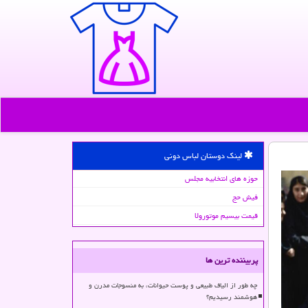
لینک دوستان لباس دونی
حوزه های انتخابیه مجلس
فیش حج
قیمت بیسیم موتورولا
پربیننده ترین ها
چه طور از الیاف طبیعی و پوست حیوانات، به منسوجات مدرن و
هوشمند رسیدیم؟