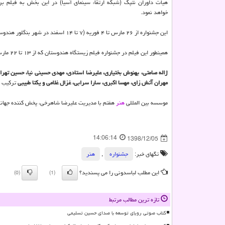
هیأت داوران نتپك (شبكه ارتقاء سینمای آسیا) در این بخش به فیلم برت
خواهد نمود.
این جشنواره از ۲۶ مارس تا ۴ فوریه (۷ تا ۱۴ اسفند در شهر بنگلور هندوستان برگزار می شود.
همینطور این فیلم در جشنواره فیلم زیستگاه هندوستان كه از ۱۳ تا ۲۲ مارس (۲۳ اسفند تا ۳ فروردین سال ۱۳۹۹) در شهر دهلی نو برگزار می شود، به معرض نمایش گذاشته می شود.
ژاله صامتی، بهنوش بختیاری، علیرضا استادی، مهدی حسینی نیا، حسین تهران
مهران آتش زای، مهسا اكبری، سارا سرابی، غزال غلامی و یكتا طبیبی
تركیب با
موسسه بین المللی
هنر
هفتم با مدیریت علیرضا شاهرخی، پخش كننده جهانی
14:06:14
1398/12/05
تگهای خبر:
جشنواره
,
هنر
این مطلب لباسدونی را می پسندید؟
(0)
(1)
تازه ترین مطالب مرتبط
کتاب صوتی رویای توسعه با صدای حسین تسلیمی