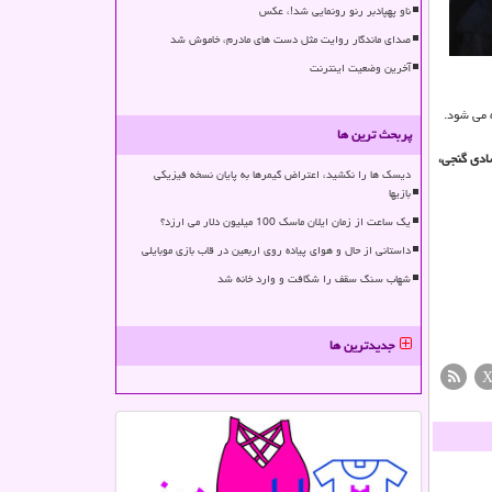
ناو پهپادبر رنو رونمایی شد!، عکس
صدای ماندگار روایت مثل دست های مادرم، خاموش شد
آخرین وضعیت اینترنت
پربحث ترین ها
ادی گنجی،
دیسک ها را نکشید، اعتراض گیمرها به پایان نسخه فیزیکی
بازیها
یک ساعت از زمان ایلان ماسک 100 میلیون دلار می ارزد؟
داستانی از حال و هوای پیاده روی اربعین در قاب بازی موبایلی
شهاب سنگ سقف را شکافت و وارد خانه شد
جدیدترین ها