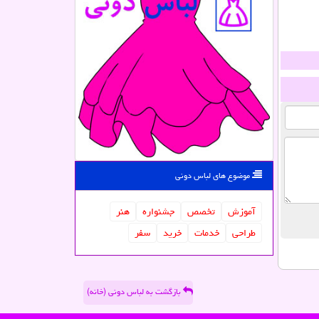
موضوع های لباس دونی
آموزش
تخصص
جشنواره
هنر
طراحی
خدمات
خرید
سفر
بازگشت به لباس دونی (خانه)