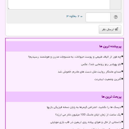
= ۲ بعلاوه ۳
ارسال نظر
پربیننده ترین ها
چه طور از الیاف طبیعی و پوست حیوانات، به منسوجات مدرن و هوشمند رسیدیم؟
ناو پهپادبر رنو رونمایی شد!، عکس
صدای ماندگار روایت مثل دست های مادرم، خاموش شد
آخرین وضعیت اینترنت
پربحث ترین ها
دیسک ها را نکشید، اعتراض گیمرها به پایان نسخه فیزیکی بازیها
یک ساعت از زمان ایلان ماسک 100 میلیون دلار می ارزد؟
داستانی از حال و هوای پیاده روی اربعین در قاب بازی موبایلی