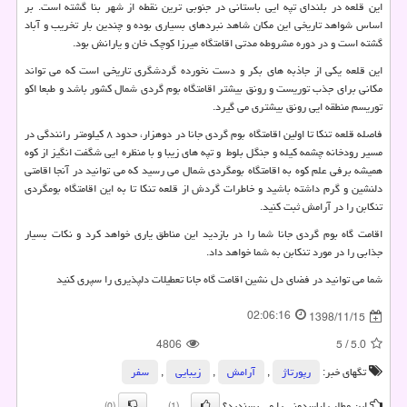
این قلعه در بلندای تپه ایی باستانی در جنوبی ترین نقطه از شهر بنا گشته است. بر
اساس شواهد تاریخی این مکان شاهد نبردهای بسیاری بوده و چندین بار تخریب و آباد
گشته است و در دوره مشروطه مدتی اقامتگاه میرزا کوچک خان و یارانش بود.
این قلعه یکی از جاذبه های بکر و دست نخورده گردشگری تاریخی است که می تواند
مکانی برای جذب توریست و رونق بیشتر اقامتگاه بوم گردی شمال کشور باشد و طبعا اکو
توریسم منطقه ایی رونق بیشتری می گیرد.
فاصله قلعه تنکا تا اولین اقامتگاه بوم گردی جانا در دوهزار، حدود ۸ کیلومتر رانندگی در
مسیر رودخانه چشمه کیله و جنگل بلوط و تپه های زیبا و با منظره ایی شگفت انگیز از کوه
همیشه برفی علم کوه به اقامتگاه بومگردی شمال می رسید که می توانید در آنجا اقامتی
دلنشین و گرم داشته باشید و خاطرات گردش از قلعه تنکا تا به این اقامتگاه بومگردی
تنکابن را در آرامش ثبت کنید.
اقامت گاه بوم گردی جانا شما را در بازدید این مناطق یاری خواهد کرد و نکات بسیار
جذابی را در مورد تنکابن به شما خواهد داد.
شما می توانید در فضای دل نشین اقامت گاه جانا تعطیلات دلپذیری را سپری کنید
02:06:16
1398/11/15
4806
5
/
5.0
تگهای خبر:
رپورتاژ
,
آرامش
,
زیبایی
,
سفر
این مطلب لباسدونی را می پسندید؟
(0)
(1)