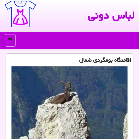
لباس دونی
منو
اقامتگاه بومگردی شمال