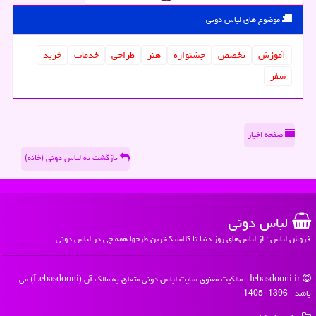
موضوع های لباس دونی
آموزش
تخصص
جشنواره
هنر
طراحی
خدمات
خرید
سفر
صفحه اخبار
بازگشت به لباس دونی (خانه)
لباس دونی
فروش لباس : از لباس‌های روز دنیا تا کلاسیک‌ترین طرحها همه چی در لباس دونی
lebasdooni.ir - مالکیت معنوی سایت لباس دونی متعلق به مالک آن (Lebasdooni) می
باشد - 1396 -1405