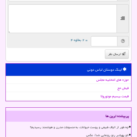
= ۲ بعلاوه ۴
ارسال نظر
لینک دوستان لباس دونی
حوزه های انتخابیه مجلس
فیش حج
قیمت بیسیم موتورولا
پربیننده ترین ها
چه طور از الیاف طبیعی و پوست حیوانات، به منسوجات مدرن و هوشمند رسیدیم؟
ناو پهپادبر رنو رونمایی شد!، عکس