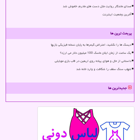
صدای ماندگار روایت مثل دست های مادرم، خاموش شد
آخرین وضعیت اینترنت
پربحث ترین ها
دیسک ها را نکشید، اعتراض گیمرها به پایان نسخه فیزیکی بازیها
یک ساعت از زمان ایلان ماسک 100 میلیون دلار می ارزد؟
داستانی از حال و هوای پیاده روی اربعین در قاب بازی موبایلی
شهاب سنگ سقف را شکافت و وارد خانه شد
جدیدترین ها