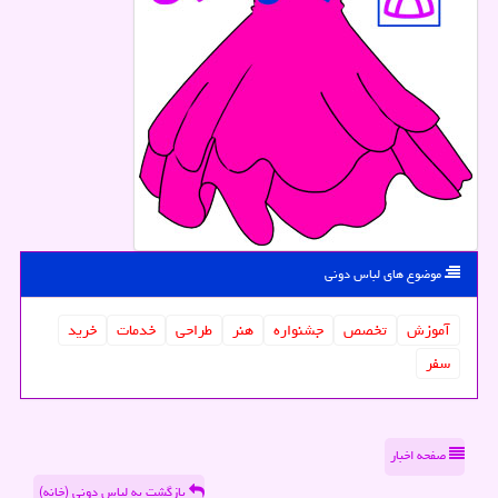
موضوع های لباس دونی
آموزش
تخصص
جشنواره
هنر
طراحی
خدمات
خرید
سفر
صفحه اخبار
بازگشت به لباس دونی (خانه)