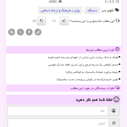
4980
5
/
5.0
تگهای خبر:
دستگاه
,
وزارت فرهنگ و ارشاد اسلامی
این مطلب لباسدونی را می پسندید؟
(0)
(1)
X
تازه ترین مطالب مرتبط
کودک و جنگ روایت بازی سازان از شهدای مدرسه شجره طیبه
صدور گواهی یک مرتبه خروج برای زائرین فاقد مدارک هویتی
نتیجه برخورد موشک بالستیک به فولکس واگن!
تغییر امیدوارکننده در گوشی پرچمدار جدید سامسونگ
نظرات بینندگان در مورد این مطلب
لطفا شما هم
نظر دهید