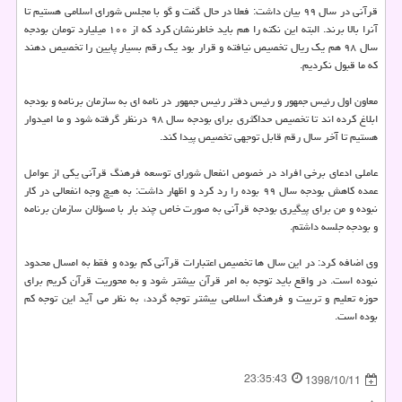
قرآنی در سال ۹۹ بیان داشت: فعلا در حال گفت و گو با مجلس شورای اسلامی هستیم تا
آنرا بالا برند. البته این نكته را هم باید خاطرنشان كرد كه از ۱۰۰ میلیارد تومان بودجه
سال ۹۸ هم یك ریال تخصیص نیافته و قرار بود یك رقم بسیار پایین را تخصیص دهند
كه ما قبول نكردیم.
معاون اول رئیس جمهور و رئیس دفتر رئیس جمهور در نامه ای به سازمان برنامه و بودجه
ابلاغ كرده اند تا تخصیص حداكثری برای بودجه سال ۹۸ درنظر گرفته شود و ما امیدوار
هستیم تا آخر سال رقم قابل توجهی تخصیص پیدا كند.
عاملی ادعای برخی افراد در خصوص انفعال شورای توسعه فرهنگ قرآنی یكی از عوامل
عمده كاهش بودجه سال ۹۹ بوده را رد كرد و اظهار داشت: به هیچ وجه انفعالی در كار
نبوده و من برای پیگیری بودجه قرآنی به صورت خاص چند بار با مسؤلان سازمان برنامه
و بودجه جلسه داشتم.
وی اضافه كرد: در این سال ها تخصیص اعتبارات قرآنی كم بوده و فقط به امسال محدود
نبوده است. در واقع باید توجه به امر قرآن بیشتر شود و به محوریت قرآن كریم برای
حوزه تعلیم و تربیت و فرهنگ اسلامی بیشتر توجه گردد، به نظر می آید این توجه كم
بوده است.
23:35:43
1398/10/11