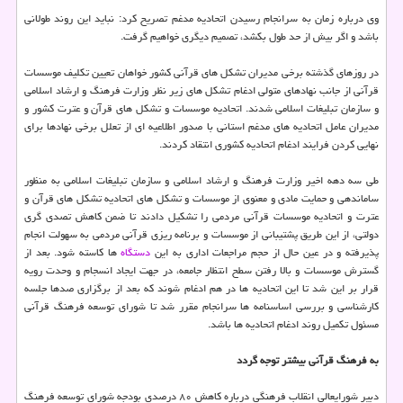
وی درباره زمان به سرانجام رسیدن اتحادیه مدغم تصریح كرد: نباید این روند طولانی
باشد و اگر بیش از حد طول بكشد، تصمیم دیگری خواهیم گرفت.
در روزهای گذشته برخی مدیران تشكل های قرآنی كشور خواهان تعیین تكلیف موسسات
قرآنی از جانب نهادهای متولی ادغام تشكل های زیر نظر وزارت فرهنگ و ارشاد اسلامی
و سازمان تبلیغات اسلامی شدند. اتحادیه موسسات و تشكل های قرآن و عترت كشور و
مدیران عامل اتحادیه های مدغم استانی با صدور اطلاعیه ای از تعلل برخی نهادها برای
نهایی كردن فرایند ادغام اتحادیه كشوری انتقاد كردند.
طی سه دهه اخیر وزارت فرهنگ و ارشاد اسلامی و سازمان تبلیغات اسلامی به منظور
ساماندهی و حمایت مادی و معنوی از موسسات و تشكل های اتحادیه تشكل های قرآن و
عترت و اتحادیه موسسات قرآنی مردمی را تشكیل دادند تا ضمن كاهش تصدی گری
دولتی، از این طریق پشتیبانی از موسسات و برنامه ریزی قرآنی مردمی به سهولت انجام
پذیرفته و در عین حال از حجم مراجعات اداری به این
دستگاه
ها كاسته شود. بعد از
گسترش موسسات و بالا رفتن سطح انتظار جامعه، در جهت ایجاد انسجام و وحدت رویه
قرار بر این شد تا این اتحادیه ها در هم ادغام شوند كه بعد از برگزاری صدها جلسه
كارشناسی و بررسی اساسنامه ها سرانجام مقرر شد تا شورای توسعه فرهنگ قرآنی
مسئول تكمیل روند ادغام اتحادیه ها باشد.
به فرهنگ قرآنی بیشتر توجه گردد
دبیر شورایعالی انقلاب فرهنگی درباره كاهش ۸۰ درصدی بودجه شورای توسعه فرهنگ